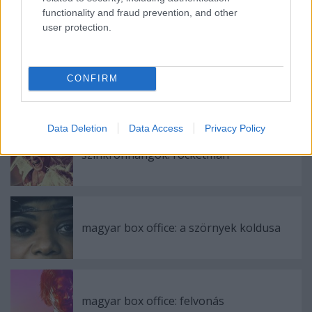
magyar box office: no para
functionality and fraud prevention, and other
user protection.
CONFIRM
usa box office: toy's play
Data Deletion
Data Access
Privacy Policy
szinkronhangok: rocketman
magyar box office: a szörnyek koldusa
magyar box office: felvonás