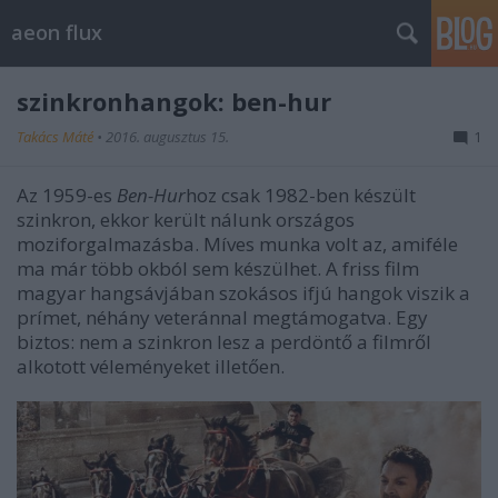
aeon flux
szinkronhangok: ben-hur
Takács Máté
•
2016. augusztus 15.
1
Az 1959-es
Ben-Hur
hoz csak 1982-ben készült
szinkron, ekkor került nálunk országos
moziforgalmazásba. Míves munka volt az, amiféle
ma már több okból sem készülhet. A friss film
magyar hangsávjában szokásos ifjú hangok viszik a
prímet, néhány veteránnal megtámogatva. Egy
biztos: nem a szinkron lesz a perdöntő a filmről
alkotott véleményeket illetően.