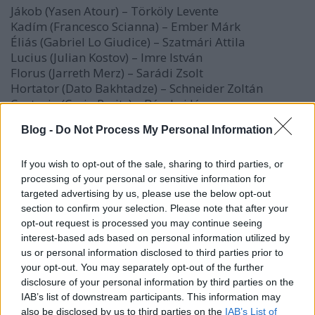
Jákob (Yasen Atour) – Törköly Levente
Kadím (Francesco Scianna) – Ember Márk
Éliás (Gabriel Lo Giudice) – Szatmári Attila
Lucius (Julian Kostov) – Imre István
Florus (Jarreth Merz) – Sarádi Zsolt
Hortator (Dato Bakhtadze) – Schneider Zoltán
Centurio (Craig Peritz) – Bácskai János
Blog -
Do Not Process My Personal Information
további magyar hangok:
Bercsényi Péter, Bordás János, Dobó Enikő, Fehérváry
Márton, Hám Bertalan, Hannus Zoltán, Király
If you wish to opt-out of the sale, sharing to third parties, or
processing of your personal or sensitive information for
Adrián, Kiss László, Martin Adél, Pál Dániel Máté,
targeted advertising by us, please use the below opt-out
Papucsek Vilmos, Sörös Miklós, Szrna Krisztián,
section to confirm your selection. Please note that after your
Téglás Judit
opt-out request is processed you may continue seeing
interest-based ads based on personal information utilized by
a magyar változat munkatársai:
us or personal information disclosed to third parties prior to
főcím: Bognár Tamás
your opt-out. You may separately opt-out of the further
magyar szöveg: Pataricza Eszter
disclosure of your personal information by third parties on the
hangmérnök: Illés Gergely
IAB’s list of downstream participants. This information may
vágó: Simkóné Varga Erzsébet
also be disclosed by us to third parties on the
IAB’s List of