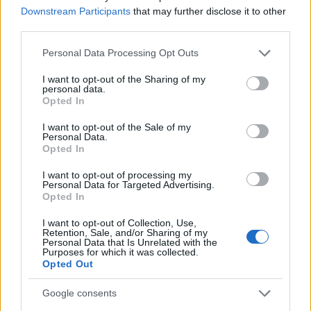
gyártásvezető: Kincses Tamás
Downstream Participants
that may further disclose it to other
szinkronrendező: Nikodém Zsigmond
third parties.
stúdió: Mafilm
Please note that this website/app uses one or more Google
Personal Data Processing Opt Outs
forgalmazza a Fórum Hungary
services and may gather and store information including but
not limited to your visit or usage behaviour. You may click to
I want to opt-out of the Sharing of my
personal data.
grant or deny consent to Google and its third-party tags to
Opted In
use your data for below specified purposes in below Google
consent section.
I want to opt-out of the Sale of my
Personal Data.
Opted In
I want to opt-out of processing my
Personal Data for Targeted Advertising.
Opted In
I want to opt-out of Collection, Use,
Retention, Sale, and/or Sharing of my
Personal Data that Is Unrelated with the
Purposes for which it was collected.
Opted Out
Google consents