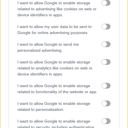
I want to allow Google to enable storage
related to advertising like cookies on web or
device identifiers in apps.
I want to allow my user data to be sent to
Google for online advertising purposes.
Címkék:
szinkron
forum hungary
morgan freeman
rodrigo
santoro
pataricza eszter
toby kebbel
galbenisz tomasz
I want to allow Google to send me
törköly levente
reviczky gabor
nikodem zsigmond
devai
personalized advertising.
balazs
csanko zoltan
szatory david
kovacs nora
schneider
zoltan
varga gabor
szelyes imre
bacskai janos
csik csaba
I want to allow Google to enable storage
related to analytics like cookies on web or
krisztian
saradi zsolt
simkone varga erzsebet
bolla robert
device identifiers in apps.
barath istvan
illes gergely
imre istvan
jack huston
kincses
tamas
ben-hur
sipos eszter
tarr judit
I want to allow Google to enable storage
related to functionality of the website or app.
I want to allow Google to enable storage
related to personalization.
Ajánlott bejegyzések:
I want to allow Google to enable storage
related to security, including authentication