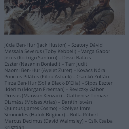
Júda Ben-Hur (Jack Huston) – Szatory Dávid
Messala Severus (Toby Kebbell) – Varga Gábor
Jézus (Rodrigo Santoro) – Dévai Balázs
Eszter (Nazanin Boniadi) – Tarr Judit
Naomi Ben-Hur (Ayelet Zurer) – Kovács Nóra
Poncius Pilátus (Pilou Asbæk) – Csankó Zoltán
Tirza Ben-Hur (Sofia Black-D'Elia) – Sipos Eszter
Ilderim (Morgan Freeman) – Reviczky Gábor
Drusus (Marwan Kenzari) – Galbenisz Tomasz
Dizmász (Moises Arias) – Baráth István
Quintus (James Cosmo) – Szélyes Imre
Simonides (Haluk Bilginer) – Bolla Róbert
Marcus Decimus (David Walmsley) – Csík Csaba
Krisztián