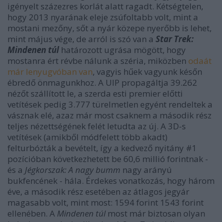
igényelt százezres korlát alatt ragadt. Kétségtelen,
hogy 2013 nyarának eleje zsúfoltabb volt, mint a
mostani mezőny, sőt a nyár közepe nyerőbb is lehet,
mint május vége, de arról is szó van a
Star Trek:
Mindenen túl
határozott ugrása mögött, hogy
mostanra ért révbe nálunk a széria, miközben
odaát
már lenyugvóban van
, vagyis hűek vagyunk későn
ébredő önmagunkhoz. A UIP propagáltja 39.262
nézőt szállított le, a szerda esti premier előtti
vetítések pedig 3.777 türelmetlen egyént rendeltek a
vásznak elé, azaz már most csaknem a második rész
teljes nézettségének felét letudta az új. A 3D-s
vetítések (amikből módfelett több akadt)
felturbózták a bevételt, így a kedvező nyitány #1
pozícióban következhetett be 60,6 millió forintnak -
és a
Jégkorszak: A nagy bumm
nagy arányú
bukfencének - hála. Érdekes vonatkozás, hogy három
éve, a második rész esetében az átlagos jegyár
magasabb volt, mint most: 1594 forint 1543 forint
ellenében. A
Mindenen túl
most már biztosan olyan