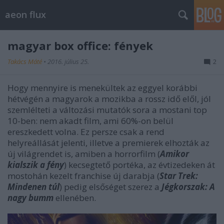
aeon flux
magyar box office: fények
Takács Máté
•
2016. július 25.
2
Hogy mennyire is menekültek az eggyel korábbi
hétvégén a magyarok a mozikba a rossz idő elől, jól
szemlélteti a változási mutatók sora a mostani top
10-ben: nem akadt film, ami 60%-on belül
ereszkedett volna. Ez persze csak a rend
helyreállását jelenti, illetve a premierek elhozták az
új világrendet is, amiben a horrorfilm (
Amikor
kialszik a fény
) kecsegtető portéka, az évtizedeken át
mostohán kezelt franchise új darabja (
Star Trek:
Mindenen túl
) pedig elsőséget szerez a
Jégkorszak: A
nagy bumm
ellenében.