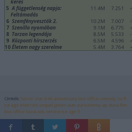
keres
5
A függetlenség napja:
11.4M
7.251
Feltámadás
6
Szemfényvesztők 2.
10.2M
7.007
7
Szenilla nyomában
9.1M
6.775
8
Tarzan legendája
8.5M
5.533
9
Központi hírszerzés
6.5M
4.596
10
Életem nagy szerelme
5.4M
3.764
Címkék:
horror
star trek
anniversary
box office
comedy
sci fi
ice age
intercom
sequel
james wan
eurocinema
uip duna film
box office hazai
ads service
ice age 5