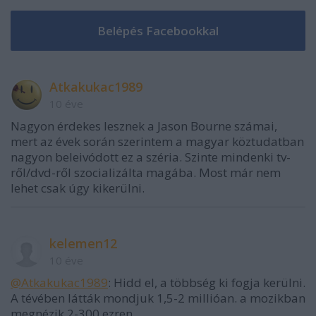
Atkakukac1989
10 éve
Nagyon érdekes lesznek a Jason Bourne számai,
mert az évek során szerintem a magyar köztudatban
nagyon beleivódott ez a széria. Szinte mindenki tv-
ről/dvd-ről szocializálta magába. Most már nem
lehet csak úgy kikerülni.
kelemen12
10 éve
@Atkakukac1989
: Hidd el, a többség ki fogja kerülni.
A tévében látták mondjuk 1,5-2 millióan. a mozikban
megnézik 2-300 ezren.