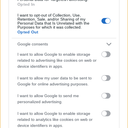
nem enged majd neki.
Opted In
A
Szenilla nyomában
mindeközben átevezett a
I want to opt-out of Collection, Use,
200.000 látogatón, s ezzel a Pixar-paletta nyerő
Retention, Sale, and/or Sharing of my
Personal Data that Is Unrelated with the
színei közé delegálta magát, noha a
Némó
Purposes for which it was collected.
nyomában
tól messze-messze elmarad majd. A
Opted Out
Forum Hungary halait 240.000 nézőig sodorhatja az
áramlat végül.
Google consents
I want to allow Google to enable storage
Már 100.000 néző felett jár a
Mike és Dave
related to advertising like cookies on web or
esküvőhöz csajt keres
, így Zac Efron idei mérlege
device identifiers in apps.
hibátlan. Szintén bevette végül eme jelentőségteljes
határt a
Központi hírszerzés
és a
Rendes fickók
is,
I want to allow my user data to be sent to
úgyhogy körbe lehet ünnepelni a vígjátékok
Google for online advertising purposes.
rendíthetetlenségét.
I want to allow Google to send me
> végszó & ami jön
personalized advertising.
A korábbi filmekről ugyan elvonhatta a figyelem
jelentős részét a rendeződő hőmérséklet és
I want to allow Google to enable storage
csapadékmennyiség, a premierekre azért korrekt
related to analytics like cookies on web or
device identifiers in apps.
érdeklődés mutatkozott, így több mint 150.000