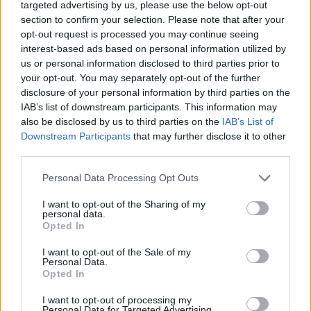
targeted advertising by us, please use the below opt-out
mifelénk, hosszan tartó prolongálással övezve. Az új
section to confirm your selection. Please note that after your
verzió sem vallott különösebben kudarcot, noha
opt-out request is processed you may continue seeing
1.821 nézőnél többeket kellett volna hadba állítania
interest-based ads based on personal information utilized by
a top 10-hez. Maradt a 11. hely 2.7 millió forinttal, és
us or personal information disclosed to third parties prior to
reményekkel, hogy valahogy összejön a 10 ezer
your opt-out. You may separately opt-out of the further
látogató.
disclosure of your personal information by third parties on the
IAB’s list of downstream participants. This information may
> korábbi filmek
also be disclosed by us to third parties on the
IAB’s List of
Világos immáron, hogy a
Jégkorszak: A nagy bumm
Downstream Participants
that may further disclose it to other
fene nagy nyitó számai a kedvezőtlen időjárásnak
third parties.
szóltak, hiszen a film most a sorozattól
meglehetősen idegen módon teljesen összeomlott,
Please note that this website/app uses one or more Google
Personal Data Processing Opt Outs
legalábbis, 66% annak tekinthető mínuszban. Az
services and may gather and store information including but
InterCom animációs filmjére 43.447-en szavaztak
not limited to your visit or usage behaviour. You may click to
I want to opt-out of the Sharing of my
personal data.
grant or deny consent to Google and its third-party tags to
most, ami még a legnézettebbé teszi a hétvégén, ám
Opted In
use your data for below specified purposes in below Google
ez éppen fele az előző rész, a
Vándorló kontinens
consent section.
ugyanekkor mért adatának (89.164). Az iram tehát
I want to opt-out of the Sale of my
Personal Data.
végül is nálunk is lassabbnak tűnik, ettől függetlenül
Opted In
a 200.000 néző már zsebben. 300.000 még lesz
belőle, de
A kis kedvencek titkos élete
sokkal többet
I want to opt-out of processing my
Personal Data for Targeted Advertising.