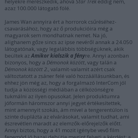
helyekre merészkedik, ahová
Star Trek
eddig nem,
azaz 100.000 látogató fölé.
James Wan annyira ért a horrorok csűréséhez-
csavarásához, hogy az ő produkcióira még a
magyarok sem mondhatnak nemet. Na jó,
alighanem gőze sincs az ipse nevéről annak a 24.050
látogatónak, vagy legalábbis többségüknek, akik
beültek az
Amikor kialszik a fény
re. Annyi azonban
bizonyos, hogy a
Démonok között
, vagy talán a
Démonok között 2.
, valamit-valamit azért csak
változtatott a zsáner felé való hozzáállásunkban, és
ehhez jön még az, hogy a forgalmazó InterCom jól
tudja a közösségi médiában a célközönségre
tukmálni az ilyen opusokat. Jelen produktumra
jóformán háromszor annyi jegyet értékesítettek,
mint amennyit szokás, ám mivel a tengerentúlon is
szinte duplázta az elvárásokat, valamit tudhat, ami
észrevétlen maradt az elemzők-előrejelzők előtt.
Annyi biztos, hogy a 41 mozit igénybe vevő film
fenemód jó hazai debütje megint felveti a kérdést: a