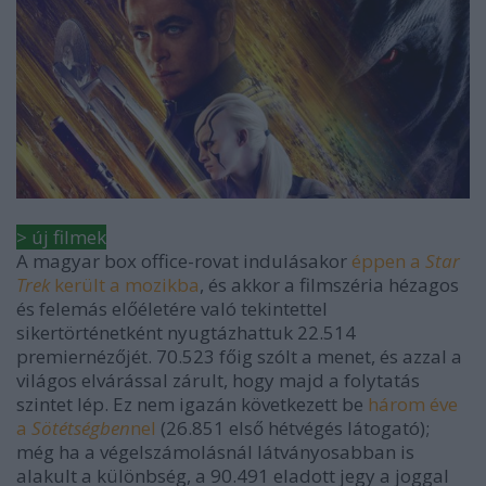
> új filmek
A magyar box office-rovat indulásakor
éppen a
Star
Trek
került a mozikba
, és akkor a filmszéria hézagos
és felemás előéletére való tekintettel
sikertörténetként nyugtázhattuk 22.514
premiernézőjét. 70.523 főig szólt a menet, és azzal a
világos elvárással zárult, hogy majd a folytatás
szintet lép. Ez nem igazán következett be
három éve
a
Sötétségben
nel
(26.851 első hétvégés látogató);
még ha a végelszámolásnál látványosabban is
alakult a különbség, a 90.491 eladott jegy a joggal