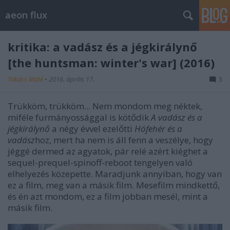
aeon flux
kritika: a vadász és a jégkirálynő
[the huntsman: winter's war] (2016)
Takács Máté
•
2016. április 17.
3
Trükköm, trükköm... Nem mondom meg néktek,
miféle furmányossággal is kötődik
A vadász és a
jégkirálynő
a négy évvel ezelőtti
Hófehér és a
vadász
hoz, mert ha nem is áll fenn a veszélye, hogy
jéggé dermed az agyatok, pár relé azért kiéghet a
sequel-prequel-spinoff-reboot tengelyen való
elhelyezés közepette. Maradjunk annyiban, hogy van
ez a film, meg van a másik film. Mesefilm mindkettő,
és én azt mondom, ez a film jobban mesél, mint a
másik film.