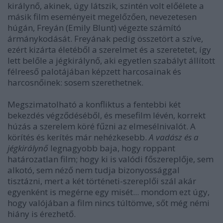
királynő, akinek, úgy látszik, szintén volt előélete a
másik film eseményeit megelőzően, nevezetesen
húgán, Freyán (Emily Blunt) végezte számító
ármánykodását. Freyának pedig összetört a szíve,
ezért kizárta életéből a szerelmet és a szeretetet, így
lett belőle a jégkirálynő, aki egyetlen szabályt állított
félreeső palotájában képzett harcosainak és
harcosnőinek: sosem szerethetnek.
Megszimatolható a konfliktus a fentebbi két
bekezdés végződéséből, és mesefilm lévén, korrekt
húzás a szerelem köré fűzni az elmesélnivalót. A
körítés és kerítés már nehézkesebb.
A vadász és a
jégkirálynő
legnagyobb baja, hogy roppant
határozatlan film; hogy ki is valódi főszereplője, sem
alkotó, sem néző nem tudja bizonyossággal
tisztázni, mert a két történeti-szereplői szál akár
egyenként is megérne egy misét... mondom ezt úgy,
hogy valójában a film nincs túltömve, sőt még némi
hiány is érezhető.