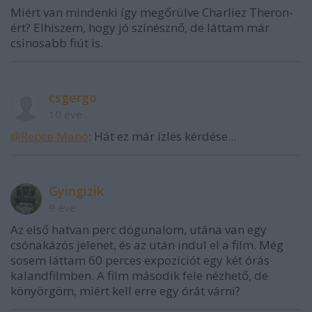
Miért van mindenki így megőrülve Charliez Theron-
ért? Elhiszem, hogy jó színésznő, de láttam már
csinosabb fiút is.
csgergo
10 éve
@Repce Manó
: Hát ez már ízlés kérdése...
Gyingizik
9 éve
Az első hatvan perc dögunalom, utána van egy
csónakázós jelenet, és az után indul el a film. Még
sosem láttam 60 perces expozíciót egy két órás
kalandfilmben. A film második fele nézhető, de
könyörgöm, miért kell erre egy órát várni?