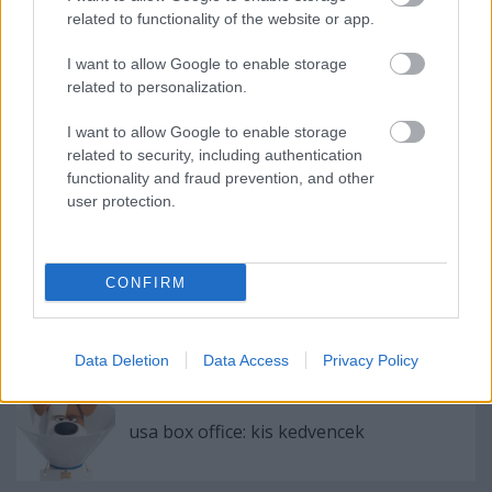
related to functionality of the website or app.
I want to allow Google to enable storage
related to personalization.
I want to allow Google to enable storage
related to security, including authentication
functionality and fraud prevention, and other
Címkék:
kritika
fantasy
charlize theron
5csillagos
universal
user protection.
adventure
romance
emily blunt
chris hemsworth
jessica
chastain
snow white
uip duna film
CONFIRM
Ajánlott bejegyzések:
Data Deletion
Data Access
Privacy Policy
usa box office: kis kedvencek