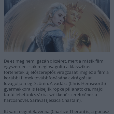
De ez még nem igazán dicséret, mert a másik film
egyszerűen csak meglovagolta a klasszikus
történetek új élőszereplős virágzását, míg ez a film a
korábbi filmek továbbfonásának virágzását
lovagolja meg. Szőrén. A vadász (Chris Hemsworth)
gyermekkora is felsejlik röpke pillanatokra, majd
tanúi lehetünk szárba szökkenő szerelmének a
harcosnővel, Sarával (Jessica Chastain).
Itt van megint Ravenna (Charlize Theron) is, a gonosz