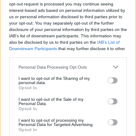
opt-out request is processed you may continue seeing
hollywoodi kívánalmakat.
interest-based ads based on personal information utilized by
us or personal information disclosed to third parties prior to
Úgyhogy van itt néhány elfogadható indok a
your opt-out. You may separately opt-out of the further
létjogosultsághoz, bár hézagból sincs hiány.
disclosure of your personal information by third parties on the
Szörnyteremtmények muszájból, kétséges
IAB’s list of downstream participants. This information may
jellemtorzulások, irritáló tisztázatlanságok teszik
also be disclosed by us to third parties on the
IAB’s List of
kevésbé elfogadhatóvá a decens és nem mindig
Downstream Participants
that may further disclose it to other
gyermekbarát humort is magáénak tudó
third parties.
kalandfilmet, ami tehát végső soron egy mese a
szerelemről és a szeretetről, egyúttal a Disney
Please note that this website/app uses one or more Google
Personal Data Processing Opt Outs
lenyomatától megmentett Hókirálynő/Jégvarázs-
services and may gather and store information including but
feldolgozás. Nem a legszebb a vidéken, de
not limited to your visit or usage behaviour. You may click to
I want to opt-out of the Sharing of my
personal data.
felolvaszthat pár jégszívet.
grant or deny consent to Google and its third-party tags to
Opted In
use your data for below specified purposes in below Google
consent section.
I want to opt-out of the Sale of my
Personal Data.
Opted In
I want to opt-out of processing my
Personal Data for Targeted Advertising.
Opted In