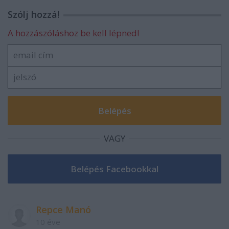
Szólj hozzá!
A hozzászóláshoz be kell lépned!
VAGY
Repce Manó
10 éve