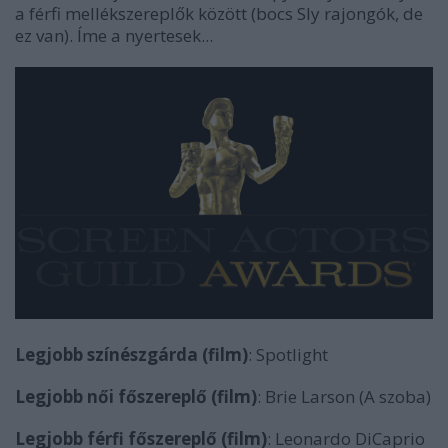
a férfi mellékszereplők között (bocs Sly rajongók, de
ez van). Íme a nyertesek...
Legjobb színészgárda (film)
: Spotlight
Legjobb női főszereplő (film)
: Brie Larson (A szoba)
Legjobb férfi főszereplő (film)
: Leonardo DiCaprio