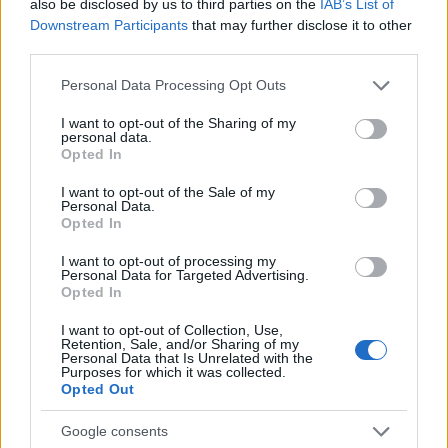
also be disclosed by us to third parties on the
IAB’s List of
Downstream Participants
that may further disclose it to other
Legjobb színész (tévéfilm vagy mini)
: Idris Elba
third parties.
(Luther)
Please note that this website/app uses one or more Google
Personal Data Processing Opt Outs
Legjobb színészgárda (sorozat-vígjáték)
: Orange
services and may gather and store information including but
is a New Black
not limited to your visit or usage behaviour. You may click to
I want to opt-out of the Sharing of my
personal data.
grant or deny consent to Google and its third-party tags to
Opted In
Legjobb színésznő (sorozat-vígjáték)
: Uzo Aduba
use your data for below specified purposes in below Google
(Orange is the New Black)
consent section.
I want to opt-out of the Sale of my
Personal Data.
Legjobb színész (sorozat-vígjáték)
: Jeffrey Tambor
Opted In
(Transparent)
I want to opt-out of processing my
Personal Data for Targeted Advertising.
Legjobb kaszkadőrök (sorozat)
: Trónok harca
Opted In
I want to opt-out of Collection, Use,
Retention, Sale, and/or Sharing of my
A jelöltek névsorát és a szakmai díjak állását
ITT
Personal Data that Is Unrelated with the
lehet nyomon követni.
Purposes for which it was collected.
Opted Out
Google consents