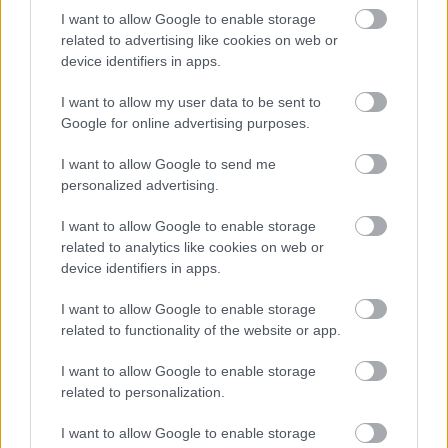
I want to allow Google to enable storage
Címkék:
kevin spacey
leonardo dicaprio
dij
idris elba
viola
related to advertising like cookies on web or
davis
brie larson
dijszezon
jeffrey tambor
alicia vikander
device identifiers in apps.
dijszezon 2015
I want to allow my user data to be sent to
Google for online advertising purposes.
I want to allow Google to send me
Ajánlott bejegyzések:
personalized advertising.
I want to allow Google to enable storage
related to analytics like cookies on web or
magyar box office: no para
device identifiers in apps.
I want to allow Google to enable storage
related to functionality of the website or app.
usa box office: toy's play
I want to allow Google to enable storage
related to personalization.
I want to allow Google to enable storage