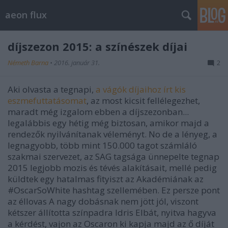
aeon flux
díjszezon 2015: a színészek díjai
Németh Barna
•
2016. január 31.
2
Aki olvasta a tegnapi,
a vágók díjaihoz írt kis
eszmefuttatásomat
, az most kicsit fellélegezhet,
maradt még izgalom ebben a díjszezonban...
legalábbis egy hétig még biztosan, amikor majd a
rendezők nyilvánítanak véleményt. No de a lényeg, a
legnagyobb, több mint 150.000 tagot számláló
szakmai szervezet, az SAG tagsága ünnepelte tegnap
2015 legjobb mozis és tévés alakításait, mellé pedig
küldtek egy hatalmas fityiszt az Akadémiának az
#OscarSoWhite hashtag szellemében. Ez persze pont
az éllovas A nagy dobásnak nem jött jól, viszont
kétszer állította színpadra Idris Elbát, nyitva hagyva
a kérdést, vajon az Oscaron ki kapja majd az ő díját