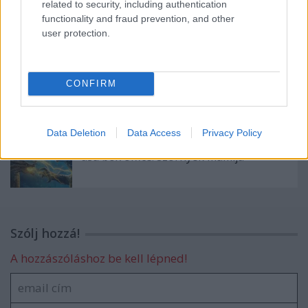
related to security, including authentication
usa box office: kis kedvencek
functionality and fraud prevention, and other
user protection.
szinkronhangok: x-men: sötét főnix
CONFIRM
Data Deletion
Data Access
Privacy Policy
usa box office: szörnyek mamija
Szólj hozzá!
A hozzászóláshoz be kell lépned!