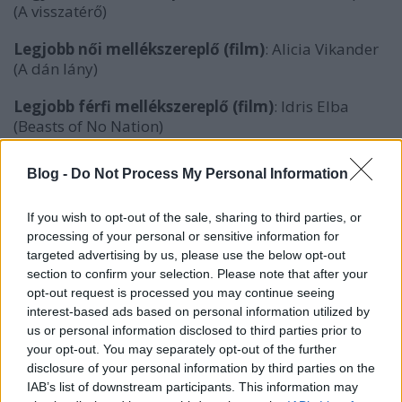
(A visszatérő)
Legjobb női mellékszereplő (film)
: Alicia Vikander
(A dán lány)
Legjobb férfi mellékszereplő (film)
: Idris Elba
(Beasts of No Nation)
Legjobb kaszkadőrök (film)
: Mad Max
Blog -
Do Not Process My Personal Information
Legjobb színészgárda (sorozat-dráma)
: Downton
If you wish to opt-out of the sale, sharing to third parties, or
Abbey
processing of your personal or sensitive information for
targeted advertising by us, please use the below opt-out
Legjobb színésznő (sorozat-dráma)
: Viola Davis
section to confirm your selection. Please note that after your
(Hogyan ússzunk meg egy gyilkosságot)
opt-out request is processed you may continue seeing
interest-based ads based on personal information utilized by
Legjobb színész (sorozat-dráma)
: Kevin Spacey
us or personal information disclosed to third parties prior to
(Kártyavár)
your opt-out. You may separately opt-out of the further
disclosure of your personal information by third parties on the
Legjobb színésznő (tévéfilm vagy mini)
: Queen
IAB’s list of downstream participants. This information may
Latifah (Bessie)