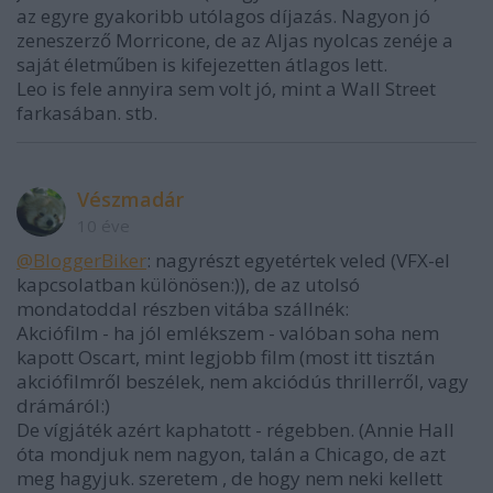
az egyre gyakoribb utólagos díjazás. Nagyon jó
zeneszerző Morricone, de az Aljas nyolcas zenéje a
saját életműben is kifejezetten átlagos lett.
Leo is fele annyira sem volt jó, mint a Wall Street
farkasában. stb.
Vészmadár
10 éve
@BloggerBiker
: nagyrészt egyetértek veled (VFX-el
kapcsolatban különösen:)), de az utolsó
mondatoddal részben vitába szállnék:
Akciófilm - ha jól emlékszem - valóban soha nem
kapott Oscart, mint legjobb film (most itt tisztán
akciófilmről beszélek, nem akciódús thrillerről, vagy
drámáról:)
De vígjáték azért kaphatott - régebben. (Annie Hall
óta mondjuk nem nagyon, talán a Chicago, de azt
meg hagyjuk. szeretem , de hogy nem neki kellett