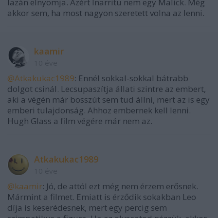
lazán elnyomja. Azért Inarritu nem egy Malick. Még
akkor sem, ha most nagyon szeretett volna az lenni.
kaamir
10 éve
@Atkakukac1989
: Ennél sokkal-sokkal bátrabb
dolgot csinál. Lecsupaszítja állati szintre az embert,
aki a végén már bosszút sem tud állni, mert az is egy
emberi tulajdonság. Ahhoz embernek kell lenni.
Hugh Glass a film végére már nem az.
Atkakukac1989
10 éve
@kaamir
: Jó, de attól ezt még nem érzem erősnek.
Mármint a filmet. Emiatt is érződik sokakban Leo
díja is keserédesnek, mert egy percig sem