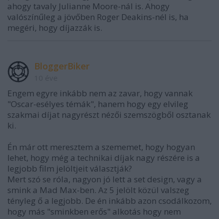
ahogy tavaly Julianne Moore-nál is. Ahogy
valószínűleg a jövőben Roger Deakins-nél is, ha
megéri, hogy díjazzák is.
BloggerBiker
10 éve
Engem egyre inkább nem az zavar, hogy vannak
"Oscar-esélyes témák", hanem hogy egy elvileg
szakmai díjat nagyrészt nézői szemszögből osztanak
ki.
Én már ott meresztem a szememet, hogy hogyan
lehet, hogy még a technikai díjak nagy részére is a
legjobb film jelöltjeit választják?
Mert szó se róla, nagyon jó lett a set design, vagy a
smink a Mad Max-ben. Az 5 jelölt közül valszeg
tényleg ő a legjobb. De én inkább azon csodálkozom,
hogy más "sminkben erős" alkotás hogy nem