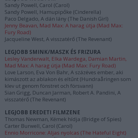
Sandy Powell, Carol (Carol)
Sandy Powell, Hamupipőke (Cinderella)
Paco Delgado, A dán lány (The Danish Girl)
Jenny Beavan, Mad Max: A harag útja (Mad Max:
Fury Road)
Jacqueline West, A visszatérő (The Revenant)
LEGJOBB SMINK/MASZK ÉS FRIZURA
Lesley Vanderwalt, Elka Wardega, Damian Martin,
Mad Max: A harag útja (Mad Max: Fury Road)
Love Larson, Eva Von Bahr, A százéves ember, aki
kimászott az ablakon és eltűnt (Hundraåringen som
klev ut genom fönstret och försvann)
Sian Grigg, Duncan Jarman, Robert A. Pandini, A
visszatérő (The Revenant)
LEGJOBB EREDETI FILMZENE
Thomas Newman, Kémek hídja (Bridge of Spies)
Carter Burwell, Carol (Carol)
Ennio Morricone: Aljas nyolcas (The Hateful Eight)