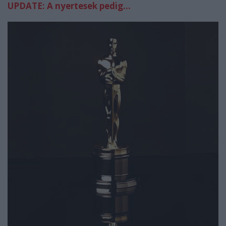
UPDATE: A nyertesek pedig...