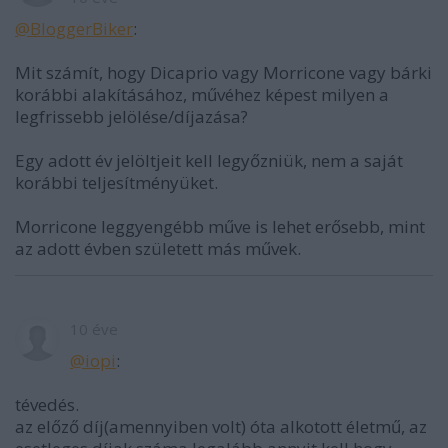
@BloggerBiker
:
Mit számít, hogy Dicaprio vagy Morricone vagy bárki
korábbi alakításához, művéhez képest milyen a
legfrissebb jelölése/díjazása?
Egy adott év jelöltjeit kell legyőzniük, nem a saját
korábbi teljesítményüket.
Morricone leggyengébb műve is lehet erősebb, mint
az adott évben született más művek.
10 éve
@iopi
:
tévedés.
az előző díj(amennyiben volt) óta alkotott életmű, az