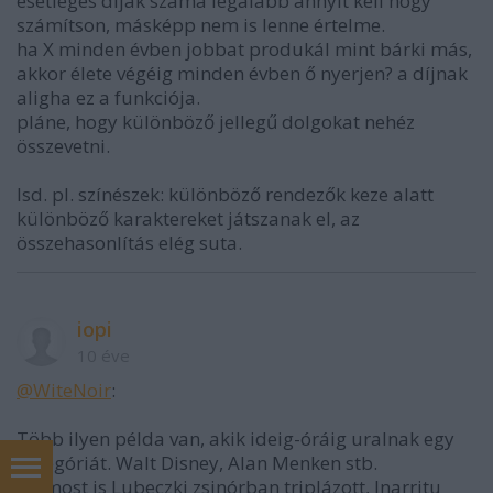
esetleges díjak száma legalább annyit kell hogy
számítson, másképp nem is lenne értelme.
ha X minden évben jobbat produkál mint bárki más,
akkor élete végéig minden évben ő nyerjen? a díjnak
aligha ez a funkciója.
pláne, hogy különböző jellegű dolgokat nehéz
összevetni.
lsd. pl. színészek: különböző rendezők keze alatt
különböző karaktereket játszanak el, az
összehasonlítás elég suta.
iopi
10 éve
@WiteNoir
:
Több ilyen példa van, akik ideig-óráig uralnak egy
kategóriát. Walt Disney, Alan Menken stb.
De most is Lubeczki zsinórban triplázott, Inarritu