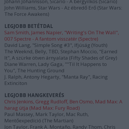
Jóhann Jóhannsson, Sicario - A bérgyilkos (Sicario)
John Williams, Star Wars - Az ébredő Erő (Star Wars:
The Force Awakens)
LEGJOBB BETÉTDAL
Sam Smith, James Napier, "Writing's On The Wall",
007 Spectre - A fantom visszatér (Spectre)
David Lang, "Simple Song #3", Ifjúság (Youth)
The Weeknd, Belly, TBD, Stephan Moccio, "Earned
It", A szürke ötven árnyalata (Fifty Shades of Grey)
Diane Warren, Lady Gaga, ""Til It Happens to
You", The Hunting Ground
J. Ralph, Antony Hegarty, "Manta Ray", Racing
Extinciton
LEGJOBB HANGKEVERÉS
Chris Jenkins, Gregg Rudloff, Ben Osmo, Mad Max: A
harag útja (Mad Max: Fury Road)
Paul Massey, Mark Taylor, Mac Ruth,
Mentőexpedíció (The Martian)
Jon Taylor, Frank A. Montaño, Randy Thom, Chris