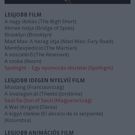
LEGJOBB FILM
A nagy dobás (The Bigh Short)
Kémek hídja (Bridge of Spies)
Brooklyn (Brooklyn)
Mad Max: A harag útja (Mad Max: Fury Road)
Mentőexpedíció (The Martian)
A visszatérő (The Revenant)
A szoba (Room)
Spotlight - Egy nyomozás részletei (Spotlight)
LEGJOBB IDEGEN NYELVŰ FILM
Mustang (Franciaország)
A sivatagon át (Theeb) (Jordánia)
Saul fia (Son of Saul) (Magyarország)
A War (Krigen) (Dánia)
A kígyó ölelése (El abrazo de la serpiente)
(Kolumbia)
LEGJOBB ANIMÁCIÓS FILM