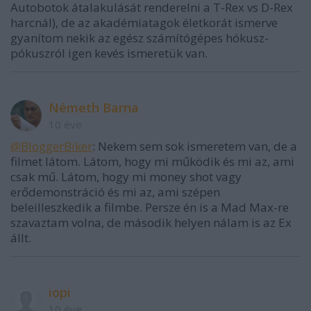
Autobotok átalakulását renderelni a T-Rex vs D-Rex
harcnál), de az akadémiatagok életkorát ismerve
gyanítom nekik az egész számítógépes hókusz-
pókuszról igen kevés ismeretük van.
Németh Barna
10 éve
@BloggerBiker
: Nekem sem sok ismeretem van, de a
filmet látom. Látom, hogy mi működik és mi az, ami
csak mű. Látom, hogy mi money shot vagy
erődemonstráció és mi az, ami szépen
beleilleszkedik a filmbe. Persze én is a Mad Max-re
szavaztam volna, de második helyen nálam is az Ex
állt.
iopi
10 éve