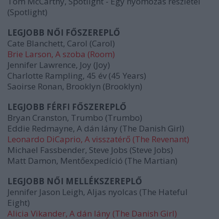
Tom McCarthy, Spotlight - Egy nyomozás részletei
(Spotlight)
LEGJOBB NŐI FŐSZEREPLŐ
Cate Blanchett, Carol (Carol)
Brie Larson, A szoba (Room)
Jennifer Lawrence, Joy (Joy)
Charlotte Rampling, 45 év (45 Years)
Saoirse Ronan, Brooklyn (Brooklyn)
LEGJOBB FÉRFI FŐSZEREPLŐ
Bryan Cranston, Trumbo (Trumbo)
Eddie Redmayne, A dán lány (The Danish Girl)
Leonardo DiCaprio, A visszatérő (The Revenant)
Michael Fassbender, Steve Jobs (Steve Jobs)
Matt Damon, Mentőexpedíció (The Martian)
LEGJOBB NŐI MELLÉKSZEREPLŐ
Jennifer Jason Leigh, Aljas nyolcas (The Hateful
Eight)
Alicia Vikander, A dán lány (The Danish Girl)