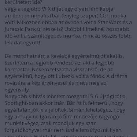
kerülhetett ide?
Vagy a legjobb VFX díjat egy olyan film kapja
amiben minimális (bár tényleg szuper) CGI munka
volt? Miközben ebben az éveben volt a Star Wars és a
Jurassic Park új része is? Utóbbi filmeknél hosszabb
idő volt a számítógépes munka, mint az összes többi
feladat együtt!
De mondhatnám a kevésbé egyértelmű díjakat is.
Szerintem a legjobb rendező az, aki a legjobb
karmester. Nekem tetszett a visszatérő, de az
egyértelmű, hogy ott Lubezki volt a főnök. A dráma
rovására a kép érvényesül és nincs meg az
egyensúly.
Nagyobb kihívás lehetett mozgatni 5-6 újságírót a
Spotlight-ban akkor már. Bár itt is felmerül, hogy
egyáltalán jók-e a jelöltek. Simán lehetséges, hogy
egy amúgy ne igazán jó film rendezője ragyogó
munkát végez, csak mondjuk egy szar
forgatókönyvet már nem tud ellensúlyozni. Ilyen
szerintem a Hateful 8, ami szerintem messze nem a