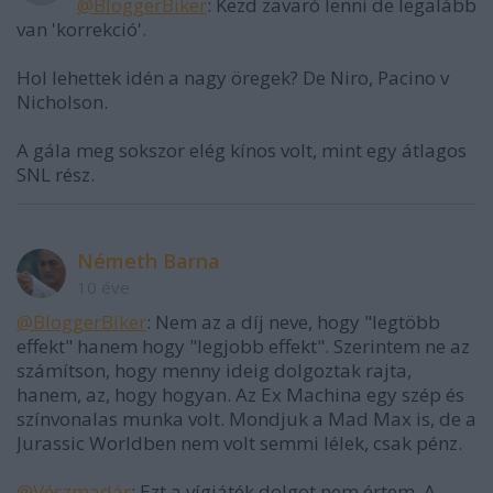
@BloggerBiker
: Kezd zavaró lenni de legalább
van 'korrekció'.
Hol lehettek idén a nagy öregek? De Niro, Pacino v
Nicholson.
A gála meg sokszor elég kínos volt, mint egy átlagos
SNL rész.
Németh Barna
10 éve
@BloggerBiker
: Nem az a díj neve, hogy "legtöbb
effekt" hanem hogy "legjobb effekt". Szerintem ne az
számítson, hogy menny ideig dolgoztak rajta,
hanem, az, hogy hogyan. Az Ex Machina egy szép és
színvonalas munka volt. Mondjuk a Mad Max is, de a
Jurassic Worldben nem volt semmi lélek, csak pénz.
@Vészmadár
: Ezt a vígjáték dolgot nem értem. A