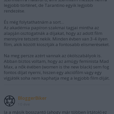
legjobb történet, de Tarantino egyik legjobb
rendezése.
És még folytathatnám a sort...
Az akadémia papíron szakmai tagjai mintha az
alapján osztogatnák a díjakat, hogy az adott film
mennyire tetszett nekik. Minden évben van 3-4 ilyen
film, akik között kiosztják a fontosabb elismeréseket.
Na meg persze azért vannak az ökölszabályok is.
Abban biztos voltam, hogy az amúgy feminista Mad
Max, a nők évében (women is the new black) sem fog
fontos díjat nyerni, hiszen egy akciófilm vagy egy
vígjáték soha nem kaphatja meg a legjobb film díját.
BloggerBiker
10 éve
Ja a másik bosszantó (ahogy már többen írtátok) ez