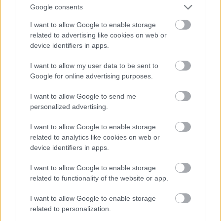
meg tök unalmas. Most őszintén, ez egy oknyomozó
Google consents
újságírós film, nem lehet minden 5 percben valami
I want to allow Google to enable storage
nagy drámai jelenet. Inkább arra törekedtek, hogy
related to advertising like cookies on web or
valósághűen ábrázoljanak egy már kint is
device identifiers in apps.
kihalófélben lévő szakmát. Plusz, akinek uncsi volt,
az nem tudom mit várt, hogy mutassanak a
I want to allow my user data to be sent to
bántalmazásokból? Akkor meg azt mondják rá, hogy
Google for online advertising purposes.
hatásvadász. Semmi nem jó az embereknek, a
francba.
I want to allow Google to send me
personalized advertising.
Amúgy meg, ha A visszatérő nyer, az lett volna az
igazi mellélövés. Tavaly nyert a Birdman, végre
I want to allow Google to enable storage
elindult valami jó tendencia, erre meg nyert volna
related to analytics like cookies on web or
device identifiers in apps.
egy sima bosszúfilm, amit az operatőri munka emel
ki a közepesből. Ez így ne legyen már legjobb filmre
I want to allow Google to enable storage
érdemes.
related to functionality of the website or app.
I want to allow Google to enable storage
kaamir
related to personalization.