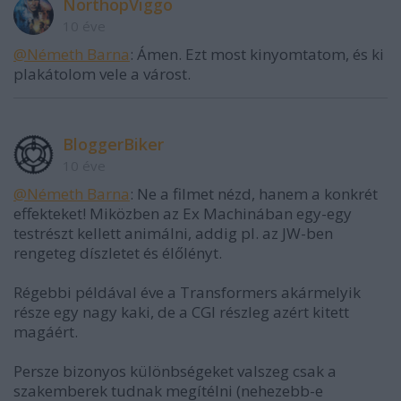
NorthopViggo
10 éve
@Németh Barna
: Ámen. Ezt most kinyomtatom, és ki
plakátolom vele a várost.
BloggerBiker
10 éve
@Németh Barna
: Ne a filmet nézd, hanem a konkrét
effekteket! Miközben az Ex Machinában egy-egy
testrészt kellett animálni, addig pl. az JW-ben
rengeteg díszletet és élőlényt.
Régebbi példával éve a Transformers akármelyik
része egy nagy kaki, de a CGI részleg azért kitett
magáért.
Persze bizonyos különbségeket valszeg csak a
szakemberek tudnak megítélni (nehezebb-e