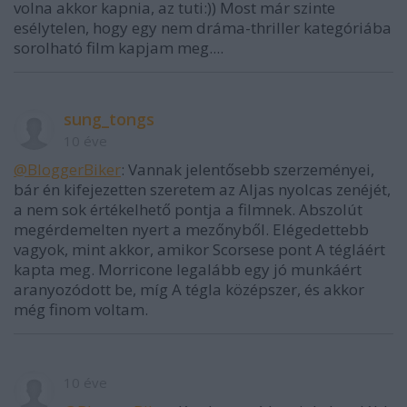
volna akkor kapnia, az tuti:)) Most már szinte
esélytelen, hogy egy nem dráma-thriller kategóriába
sorolható film kapjam meg....
sung_tongs
10 éve
@BloggerBiker
: Vannak jelentősebb szerzeményei,
bár én kifejezetten szeretem az Aljas nyolcas zenéjét,
a nem sok értékelhető pontja a filmnek. Abszolút
megérdemelten nyert a mezőnyből. Elégedettebb
vagyok, mint akkor, amikor Scorsese pont A tégláért
kapta meg. Morricone legalább egy jó munkáért
aranyozódott be, míg A tégla középszer, és akkor
még finom voltam.
10 éve