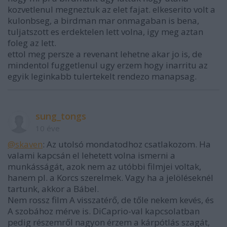
kozvetlenul megneztuk az elet fajat. elkeserito volt a
kulonbseg, a birdman mar onmagaban is bena,
tuljatszott es erdektelen lett volna, igy meg aztan
foleg az lett.
ettol meg persze a revenant lehetne akar jo is, de
mindentol fuggetlenul ugy erzem hogy inarritu az
egyik leginkabb tulertekelt rendezo manapsag.
sung_tongs
10 éve
@skaven
: Az utolsó mondatodhoz csatlakozom. Ha
valami kapcsán el lehetett volna ismerni a
munkásságát, azok nem az utóbbi filmjei voltak,
hanem pl. a Korcs szerelmek. Vagy ha a jelöléseknél
tartunk, akkor a Bábel.
Nem rossz film A visszatérő, de tőle nekem kevés, és
A szobához mérve is. DiCaprio-val kapcsolatban
pedig részemről nagyon érzem a kárpótlás szagát,