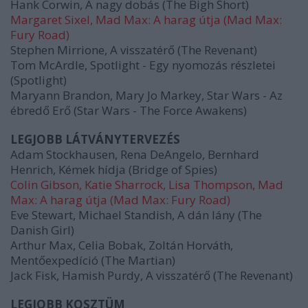
Hank Corwin, A nagy dobás (The Bigh Short)
Margaret Sixel, Mad Max: A harag útja (Mad Max:
Fury Road)
Stephen Mirrione, A visszatérő (The Revenant)
Tom McArdle, Spotlight - Egy nyomozás részletei
(Spotlight)
Maryann Brandon, Mary Jo Markey, Star Wars - Az
ébredő Erő (Star Wars - The Force Awakens)
LEGJOBB LÁTVÁNYTERVEZÉS
Adam Stockhausen, Rena DeAngelo, Bernhard
Henrich, Kémek hídja (Bridge of Spies)
Colin Gibson, Katie Sharrock, Lisa Thompson, Mad
Max: A harag útja (Mad Max: Fury Road)
Eve Stewart, Michael Standish, A dán lány (The
Danish Girl)
Arthur Max, Celia Bobak, Zoltán Horváth,
Mentőexpedíció (The Martian)
Jack Fisk, Hamish Purdy, A visszatérő (The Revenant)
LEGJOBB KOSZTÜM