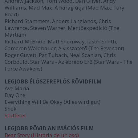
Andrew Jackson, Tom Wood, Dan Oliver, Andy
Williams, Mad Max: A harag útja (Mad Max: Fury
Road)
Richard Stammers, Anders Langlands, Chris
Lawrence, Steven Warner, Mentőexpedíció (The
Martian)
Richard McBride, Matt Shumway, Jason Smith,
Cameron Waldbauer, A visszatérő (The Revenant)
Roger Guyett, Pat Tubach, Neal Scanlan, Chris
Corbould, Star Wars - Az ébredő Erő
(Star Wars - The
Force Awakens)
LEGJOBB ÉLŐSZEREPLŐS RÖVIDFILM
Ave Maria
Day One
Everything Will Be Okay (Alles wird gut)
Shok
Stutterer
LEGJOBB RÖVID ANIMÁCIÓS FILM
Bear Story (Historia de un oso)