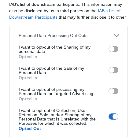
IAB’s list of downstream participants. This information may
also be disclosed by us to third parties on the
IAB’s List of
Downstream Participants
that may further disclose it to other
third parties.
Please note that this website/app uses one or more Google
Personal Data Processing Opt Outs
services and may gather and store information including but
not limited to your visit or usage behaviour. You may click to
I want to opt-out of the Sharing of my
personal data.
grant or deny consent to Google and its third-party tags to
Opted In
use your data for below specified purposes in below Google
Atkakukac1989
consent section.
I want to opt-out of the Sale of my
10 éve
Personal Data.
Opted In
@kaamir
: Azért ez így nem igaz. Persze ez csak a
személyes véleményem, de az általad felsorolt
I want to opt-out of processing my
Personal Data for Targeted Advertising.
filmek közül (Argo, Némafilmes, Birdman, Király
Opted In
beszéde) kb. csak a Birdman jobb, mint a Spotlight.
A többitől sokkal erősebb a mostani nyertes.
I want to opt-out of Collection, Use,
Retention, Sale, and/or Sharing of my
Personal Data that Is Unrelated with the
Ilyen komoly témát ennyire hitelesen, közérthetően,
Purposes for which it was collected.
egyértelműen bemutatni nagyon nehéz. Sok
Opted Out
kommentben olvasom, hogy tv filmes jellege van,