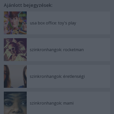
Ajánlott bejegyzések:
usa box office: toy's play
szinkronhangok: rocketman
szinkronhangok: éretlenségi
szinkronhangok: mami