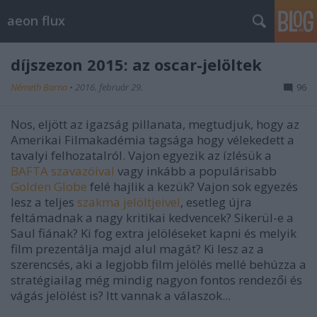
aeon flux
díjszezon 2015: az oscar-jelöltek
Németh Barna
•
2016. február 29.
96
Nos, eljött az igazság pillanata, megtudjuk, hogy az
Amerikai Filmakadémia tagsága hogy vélekedett a
tavalyi felhozatalról. Vajon egyezik az ízlésük a
BAFTA szavazóival
vagy inkább a populárisabb
Golden Globe
felé hajlik a kezük? Vajon sok egyezés
lesz a teljes
szakma jelöltjeivel
, esetleg újra
feltámadnak a nagy kritikai kedvencek? Sikerül-e a
Saul fiának? Ki fog extra jelöléseket kapni és melyik
film prezentálja majd alul magát? Ki lesz az a
szerencsés, aki a legjobb film jelölés mellé behúzza a
stratégiailag még mindig nagyon fontos rendezői és
vágás jelölést is? Itt vannak a válaszok...