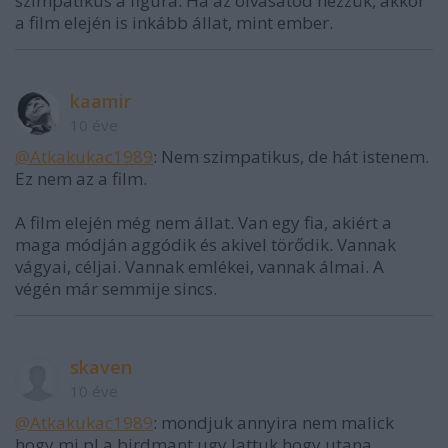
szimpatikus a figura. Ha az olvasatod nézzük, akkor
a film elején is inkább állat, mint ember.
kaamir
10 éve
@Atkakukac1989
: Nem szimpatikus, de hát istenem.
Ez nem az a film.
A film elején még nem állat. Van egy fia, akiért a
maga módján aggódik és akivel törődik. Vannak
vágyai, céljai. Vannak emlékei, vannak álmai. A
végén már semmije sincs.
skaven
10 éve
@Atkakukac1989
: mondjuk annyira nem malick
hogy mi pl a birdmant ugy lattuk hogy utana