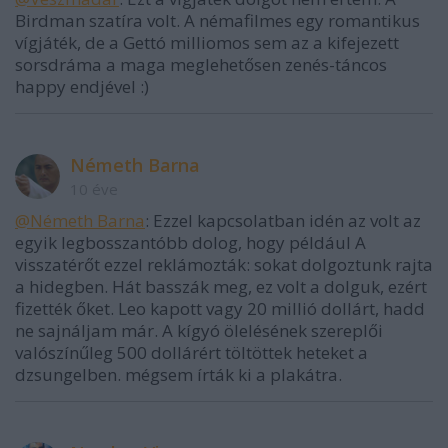
Birdman szatíra volt. A némafilmes egy romantikus
vígjáték, de a Gettó milliomos sem az a kifejezett
sorsdráma a maga meglehetősen zenés-táncos
happy endjével :)
Németh Barna
10 éve
@Németh Barna
: Ezzel kapcsolatban idén az volt az
egyik legbosszantóbb dolog, hogy például A
visszatérőt ezzel reklámozták: sokat dolgoztunk rajta
a hidegben. Hát basszák meg, ez volt a dolguk, ezért
fizették őket. Leo kapott vagy 20 millió dollárt, hadd
ne sajnáljam már. A kígyó ölelésének szereplői
valószínűleg 500 dollárért töltöttek heteket a
dzsungelben. mégsem írták ki a plakátra.