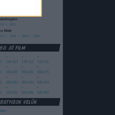
013
2012
oda Dániel
013
 skellington
012
2011
cs Máté
011
2010
2009
2008
41
140-131
130-121
120-111
01
100-091
090-081
080-071
61
060-051
050-041
040-031
21
020-011
010-006
005-001
oidus