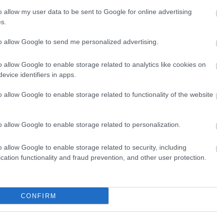
dvd
(
o allow my user data to be sent to Google for online advertising
film
(
s.
fun
(
irod
to allow Google to send me personalized advertising.
jate
76
kult
o allow Google to enable storage related to analytics like cookies on
offto
evice identifiers in apps.
szin
tv
(
5
o allow Google to enable storage related to functionality of the website
zen
 felhasználói tartalomnak minősülnek, értük a
szolgáltatás technikai
m ellenőrzi. Kifogás esetén forduljon a blog szerkesztőjéhez. Részletek a
ban
.
o allow Google to enable storage related to personalization.
hu/
Zala
2
o allow Google to enable storage related to security, including
2
cation functionality and fraud prevention, and other user protection.
Bajt
Válasz erre
2
Néme
blog.hu/
CONFIRM
2
Cseh