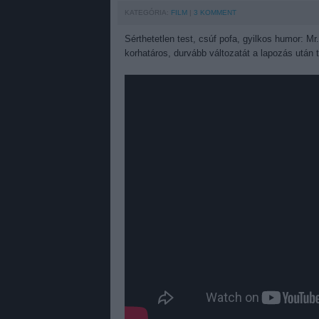
KATEGÓRIA:
FILM
3
KOMMENT
Sérthetetlen test, csúf pofa, gyilkos humor: Mr
korhatáros, durvább változatát a lapozás után ta