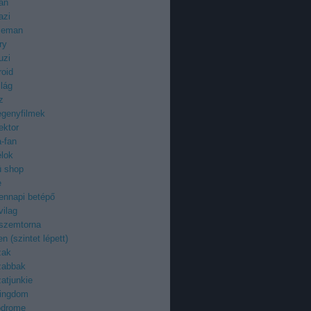
an
azi
ieman
ry
uzi
roid
ilág
z
egenyfilmek
ektor
-fan
élok
ü shop
e
ennapi betépő
vilag
 szemtorna
n (szintet lépett)
zak
zabbak
atjunkie
kingdom
odrome