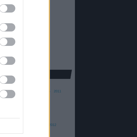
81
)
5319
)
41
)
alom
(
22
)
khaz
(
96
)
ura
(
5
)
pic
(
30
)
kron
(
251
)
25
)
e
(
139
)
ba Ferenc
015
2014
2013
2012
2011
010
2009
2008
ai András
016
2015
th Barna
015/16
2014/15
2013
2012
 Dániel