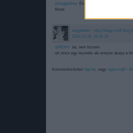
@doggfather
: Én is, mert utána látnék esély
filmet.
doggfather
·
http://dogg-n-roll.blog.
2015.12.26. 16:26:12
@REMY
: áá, nem hizsem.
ott nincs egy reynolds aki ennyire akarja a film
Kommentezéshez
lépj be
, vagy
regisztrálj
! ‐
Be