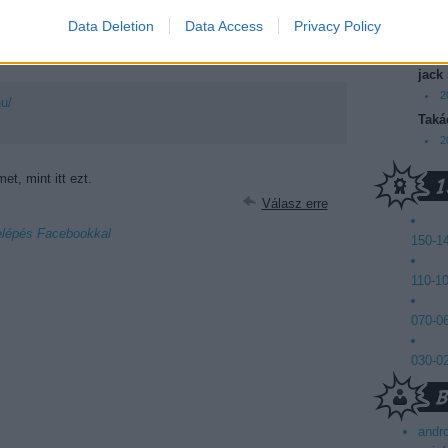
2
t arra, hogy a Warner is lép egy nagyot és hozzák a Lobo
Data Deletion
Data Access
Privacy Policy
Mics
2
Válasz erre
jack
2
hu/
Taká
2
et, mint itt ezt.
Válasz erre
lépés Facebookkal
150-1
110-1
070-0
030-0
andr