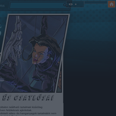
rss
oldalon található tartalmak kizárólag
éven felülieknek ajánlottak.
elinkelt video- és hanganyagok tartalmáért nem