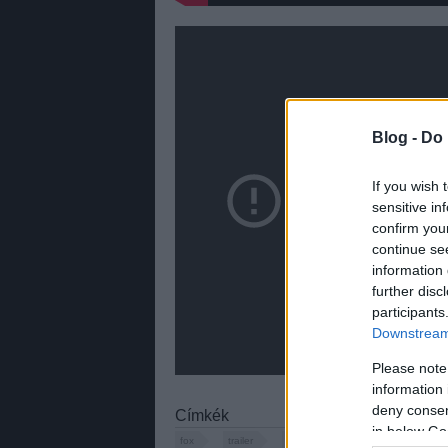
Blog -
Do 
If you wish 
sensitive in
confirm you
continue se
information 
further disc
participants
Downstream 
Please note
information 
deny consent
Címkék
in below Go
fox
trailer
comics
marvel
comed