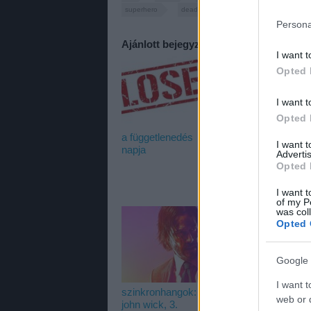
superhero
deadpool
gina carano
x-m
Persona
Ajánlott bejegyzések:
I want t
Opted 
I want t
Opted 
a függetlenedés
usa box office:
s
I want 
napja
toy's play
x
Advertis
f
Opted 
I want t
of my P
was col
Opted 
Google 
I want t
szinkronhangok:
web or d
john wick, 3.