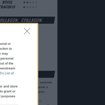
sonal or
ection to
ou may
 personal
out of the
 downstream
B’s List of
ovolszky Miklós:
Amúgy az senkinek
er and store
űnt fel, hogy itt nem az idegenek a
to grant or
fiúk. Itt az történt, hogy az amer...
ed purposes
.06.04. 05:27
)
ka: csatahajó [battleship] (2012)