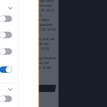
jevan:
Interesting to see how box office
ers change over time. Audience taste
y keeps evolving, ...
(
2025.12.18. 19:17
)
r box office: százegymillió éj
jevan:
Good read overall. Box office
rs don’t always reflect real popularity
re, especially wit...
(
2025.12.18. 18:56
)
r box office: sötét út
a:
Rengeteg kritika van itt, ez totál sok
! Gratulálunk! Egy jó film tele van
ál jobb képek...
(
2024.05.13. 14:52
)
i bemutatónaptár 2019
a:
Nem gondoltam volna, hogy filmekről
 sokat és ennyi érdekeset lehet írni!
njük a cikket!...
(
2023.07.03. 10:46
)
ox office: új élmény
só 20
ofilm
(
16
)
00
)
ffice
(
398
)