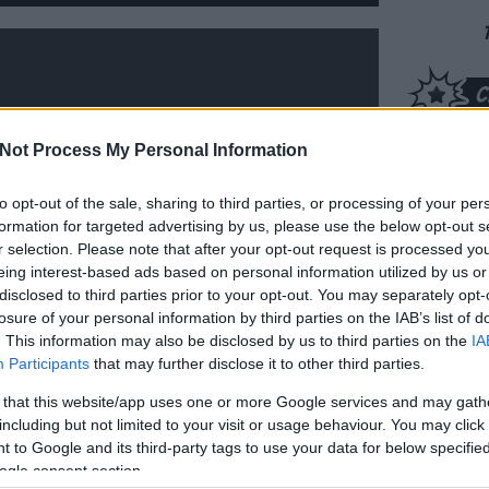
Not Process My Personal Information
to opt-out of the sale, sharing to third parties, or processing of your per
formation for targeted advertising by us, please use the below opt-out s
r selection. Please note that after your opt-out request is processed y
eing interest-based ads based on personal information utilized by us or
disclosed to third parties prior to your opt-out. You may separately opt-
losure of your personal information by third parties on the IAB’s list of
. This information may also be disclosed by us to third parties on the
IA
Participants
that may further disclose it to other third parties.
Dobr
 that this website/app uses one or more Google services and may gath
nem t
including but not limited to your visit or usage behaviour. You may click 
rossz
 to Google and its third-party tags to use your data for below specifi
(
2026
ogle consent section.
kriti
y
spinoff
action
ryan reynolds
x men