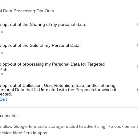
jacy
en
tim miller
numb
l Data Processing Opt Outs
reall
magya
o opt-out of the Sharing of my personal data.
jacy
In
numbe
anymo
magya
o opt-out of the Sale of my Personal Data.
Kerm
In
munka
zinkronhangok:
szinkronhangok:
jobbn
to opt-out of processing my Personal Data for Targeted
-men: sötét
átkozottul
ing.
haza
őnix
veszett,
In
Kerm
sokkolóan
ilyen
gonosz és
o opt-out of Collection, Use, Retention, Sale, and/or Sharing
Köszö
hitvány
ersonal Data that Is Unrelated with the Purposes for which it
usa b
lected.
Out
Utol
consents
150j
o allow Google to enable storage related to advertising like cookies on
bd
(
1
evice identifiers in apps.
boxo