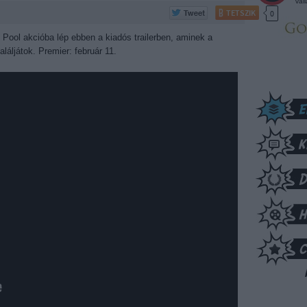
vál
TETSZIK
0
. Pool akcióba lép ebben a kiadós trailerben, aminek a
láljátok. Premier: február 11.