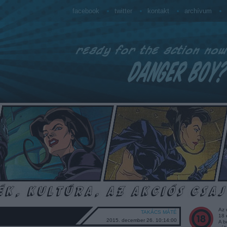
facebook
twitter
kontakt
archívum
Az 
TAKÁCS MÁTÉ
18 
2015. december 26. 10:14:00
A b