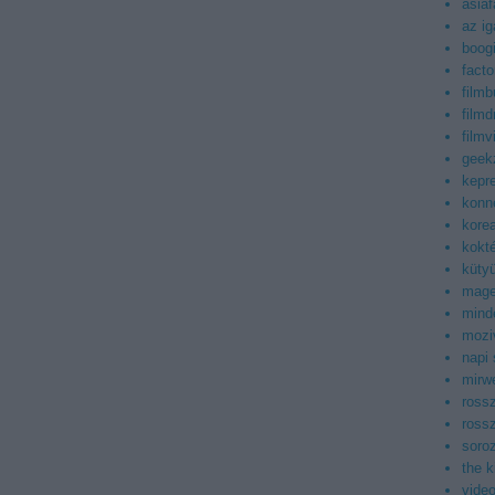
asiaf
az ig
boog
facto
filmb
filmd
filmv
geek
kepr
konn
korea
kokt
küty
mag
mind
mozi
napi
mirwe
ross
ross
soroz
the 
vide