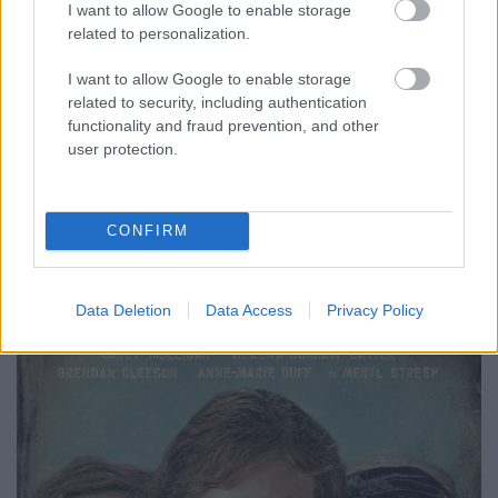
I want to allow Google to enable storage
tarthatta prioritásnak a szereplők alakjának
related to personalization.
kidolgozásánál a befogadhatóság szempontját.
Mindezen észrevételek ellenére A szüfrazsett nagy
I want to allow Google to enable storage
odafigyeléssel és kitűnő empátiával vászonra vitt
related to security, including authentication
felkavaró történet, melynek nem egy megállapítása
functionality and fraud prevention, and other
napjainkban is helytálló. Ha nem is filmtörténeti
user protection.
remekmű, de egy ideig emlékezni fogunk rá.
CONFIRM
Kövess minket
facebookon
és
twitteren
!
Data Deletion
Data Access
Privacy Policy