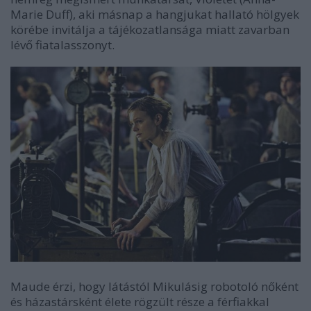
Marie Duff), aki másnap a hangjukat hallató hölgyek
körébe invitálja a tájékozatlansága miatt zavarban
lévő fiatalasszonyt.
Maude érzi, hogy látástól Mikulásig robotoló nőként
és házastársként élete rögzült része a férfiakkal