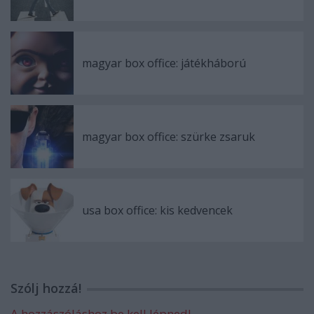
magyar box office: játékháború
magyar box office: szürke zsaruk
usa box office: kis kedvencek
Szólj hozzá!
A hozzászóláshoz be kell lépned!