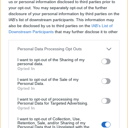
us or personal information disclosed to third parties prior to
közti korabeli párkapcsolati paradigmát, illetve a nő
your opt-out. You may separately opt-out of the further
fokozatosan kibontakozó aktivizmusának
disclosure of your personal information by third parties on the
házasságára gyakorolt hatásait. Dacára annak, hogy
IAB’s list of downstream participants. This information may
nem elnyomó alkat, Sonny nem képes magát a pater
also be disclosed by us to third parties on the
IAB’s List of
familias uralkodó és gondoskodó szerepéből
Downstream Participants
that may further disclose it to other
kiszakítani, ami nemcsak kettejük, hanem George
third parties.
fiuk (Adam Micheal Todd) életének ívét is átrajzolja.
Az east endi közösség tagjainak – nőknek és
Please note that this website/app uses one or more Google
Personal Data Processing Opt Outs
férfiaknak egyaránt – a család sorsának alakulására
services and may gather and store information including but
adott válaszreakciója is beszédes, amiben
not limited to your visit or usage behaviour. You may click to
I want to opt-out of the Sharing of my
personal data.
együttérzésnek vagy segítőkészségnek nyomát sem
grant or deny consent to Google and its third-party tags to
Opted In
találni.
use your data for below specified purposes in below Google
consent section.
I want to opt-out of the Sale of my
Personal Data.
Opted In
I want to opt-out of processing my
Personal Data for Targeted Advertising.
Opted In
I want to opt-out of Collection, Use,
Retention, Sale, and/or Sharing of my
Personal Data that Is Unrelated with the