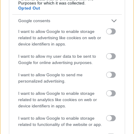
Purposes for which it was collected.
Opted Out
Google consents
I want to allow Google to enable storage
related to advertising like cookies on web or
Maud és részben Violet alakjának a központba
device identifiers in apps.
állításával a film ráadásul több, a történetmesélés
szempontjából fontos összetevő mellett is elsiklik.
I want to allow my user data to be sent to
Hiába élményszámba menő Helena Bonham Carter
Google for online advertising purposes.
alakítása Edithként, ha a karakter félig elnagyoltnak
tűnik. Emily Davidsonról alig tudunk meg valamit,
I want to allow Google to send me
miközben személye meghatározó szerephez jut a
personalized advertising.
cselekmény lezárásában. Emmeline Pankhursttől
csak eszméi és elképzelései kiáltványszerű
I want to allow Google to enable storage
ismertetését kapjuk kézhez, emberi oldala rejtve
related to analytics like cookies on web or
marad előttünk.
device identifiers in apps.
Nyilván igaz, hogy a kevesebb néha több, és hogy
I want to allow Google to enable storage
egy zaklatott időszak pengeéles bemutatása nehéz
related to functionality of the website or app.
vállalkozás, az alkotógárda valószínűleg ezért