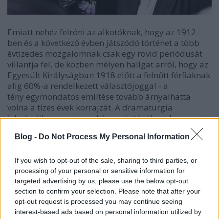
Emiatt nehéz felróni az alkotóknak, hogy az 1912-
ben és a következő évben játszódó történet a több
évtizedes mozgalomnak csak egy rövid periódusát
villantja fel, de közben mélyen hallgat arról, hogy az
Egyesült Királyságban 1918 előtt a felnőtt férfiaknak
alig 60%-a rendelkezett választójoggal - a
tény egymondatos említése tovább árnyalhatta
volna a tízes évek korrajzát. A dramaturgia
jeleskedik viszont annak bemutatásában, hogy mai
szemmel nézve a hihetetlenül megalázó és lehetetlen
Blog -
Do Not Process My Personal Information
helyzetben élő nők az igazságosabb jövő érdekében
nem egyszerűen tiltakoztak és vonulgattak, hanem
politikai tevékenységük következményeként igen
If you wish to opt-out of the sale, sharing to third parties, or
durva, egy évszázada még természetesnek számító
processing of your personal or sensitive information for
targeted advertising by us, please use the below opt-out
atrocitások is érték őket.
section to confirm your selection. Please note that after your
opt-out request is processed you may continue seeing
Sarah Gavron rendezőnő mozija emellett kitűnően
interest-based ads based on personal information utilized by
ábrázolja a Maud és férje, Sonny (Ben Winshaw)