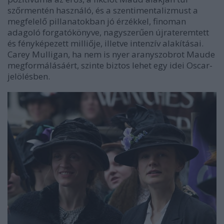
szőrmentén használó, és a szentimentalizmust a
megfelelő pillanatokban jó érzékkel, finoman
adagoló forgatókönyve, nagyszerűen újrateremtett
és fényképezett milliője, illetve intenzív alakításai.
Carey Mulligan, ha nem is nyer aranyszobrot Maude
megformálásáért, szinte biztos lehet egy idei Oscar-
jelölésben.