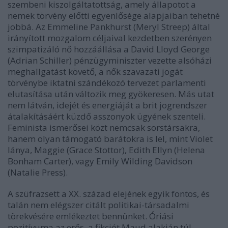
szembeni kiszolgáltatottság, amely állapotot a
nemek törvény előtti egyenlősége alapjaiban tehetné
jobbá. Az Emmeline Pankhurst (Meryl Streep) által
irányított mozgalom céljaival kezdetben szerényen
szimpatizáló nő hozzáállása a David Lloyd George
(Adrian Schiller) pénzügyminiszter vezette alsóházi
meghallgatást követő, a nők szavazati jogát
törvénybe iktatni szándékozó tervezet parlamenti
elutasítása után változik meg gyökeresen. Más utat
nem látván, idejét és energiáját a brit jogrendszer
átalakításáért küzdő asszonyok ügyének szenteli.
Feminista ismerősei közt nemcsak sorstársakra,
hanem olyan támogató barátokra is lel, mint Violet
lánya, Maggie (Grace Stottor), Edith Ellyn (Helena
Bonham Carter), vagy Emily Wilding Davidson
(Natalie Press).
A szüfrazsett a XX. század elejének egyik fontos, és
talán nem elégszer citált politikai-társadalmi
törekvésére emlékeztet bennünket. Óriási
pozitívuma az erős, a fikciót Maud alakján túl