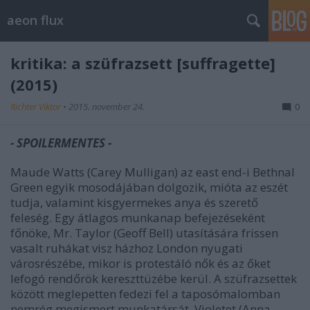
aeon flux
kritika: a szüfrazsett [suffragette]
(2015)
Richter Viktor
•
2015. november 24.
0
- SPOILERMENTES -
Maude Watts (Carey Mulligan) az east end-i Bethnal
Green egyik mosodájában dolgozik, mióta az eszét
tudja, valamint kisgyermekes anya és szerető
feleség. Egy átlagos munkanap befejezéseként
főnöke, Mr. Taylor (Geoff Bell) utasítására frissen
vasalt ruhákat visz házhoz London nyugati
városrészébe, mikor is protestáló nők és az őket
lefogó rendőrök kereszttüzébe kerül. A szüfrazsettek
között meglepetten fedezi fel a taposómalomban
nemrég megismert munkatársát, Violetet (Anna-