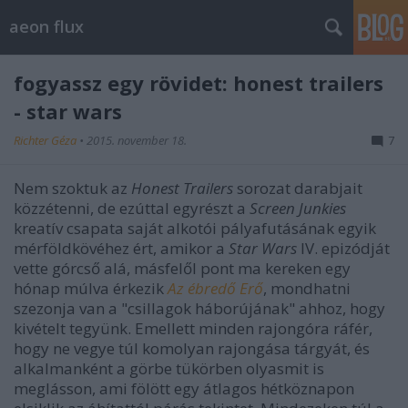
aeon flux
fogyassz egy rövidet: honest trailers
- star wars
Richter Géza
•
2015. november 18.
7
Nem szoktuk az
Honest Trailers
sorozat darabjait
közzétenni, de ezúttal egyrészt a
Screen Junkies
kreatív csapata saját alkotói pályafutásának egyik
mérföldkövéhez ért, amikor a
Star Wars
IV. epizódját
vette górcső alá, másfelől pont ma kereken egy
hónap múlva érkezik
Az ébredő Erő
, mondhatni
szezonja van a "csillagok háborújának" ahhoz, hogy
kivételt tegyünk. Emellett minden rajongóra ráfér,
hogy ne vegye túl komolyan rajongása tárgyát, és
alkalmanként a görbe tükörben olyasmit is
meglásson, ami fölött egy átlagos hétköznapon