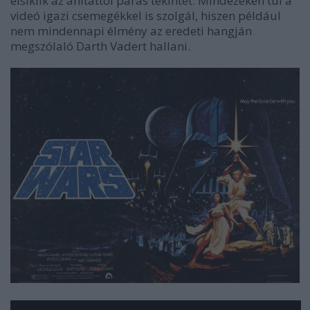
elsiklik az áhítattól párás tekintet. Mindezeken túl a
videó igazi csemegékkel is szolgál, hiszen például
nem mindennapi élmény az eredeti hangján
megszólaló Darth Vadert hallani.