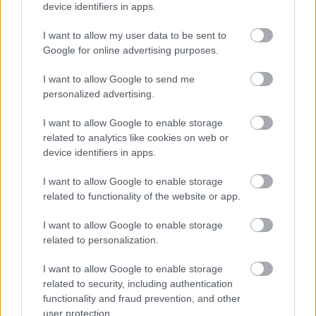
device identifiers in apps.
I want to allow my user data to be sent to
Google for online advertising purposes.
VAGY
I want to allow Google to send me
personalized advertising.
I want to allow Google to enable storage
related to analytics like cookies on web or
device identifiers in apps.
Steve the Great
I want to allow Google to enable storage
10 éve
related to functionality of the website or app.
Nem sok részt láttam a HT-ből, de mindig az az
I want to allow Google to enable storage
érzésem, hogy úgy készült, hogy a szerkesztők 4-5
related to personalization.
sör után megpróbáltak vicceseket mondani a filmről.
Itt a megjegyzések úgy 1/4-e ül, a többi ilyen
I want to allow Google to enable storage
kötözködés.
related to security, including authentication
functionality and fraud prevention, and other
user protection.