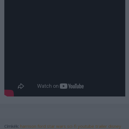
Címkék:
harrison ford
star wars
sci-fi
youtube
trailer
disney