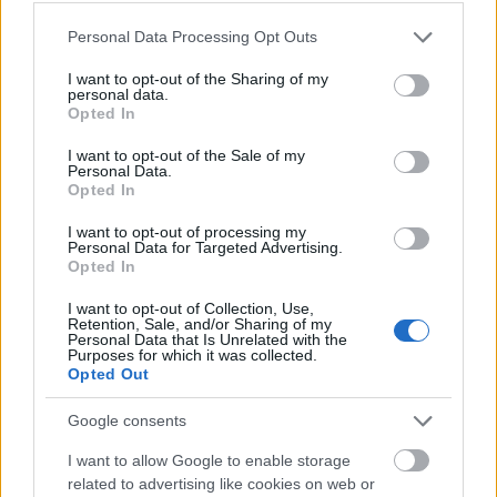
Please note that this website/app uses one or more Google
Personal Data Processing Opt Outs
services and may gather and store information including but
not limited to your visit or usage behaviour. You may click to
I want to opt-out of the Sharing of my
personal data.
grant or deny consent to Google and its third-party tags to
magyar box office: a szörnyek koldusa
Opted In
use your data for below specified purposes in below Google
consent section.
I want to opt-out of the Sale of my
Personal Data.
Opted In
usa box office: új élmény
I want to opt-out of processing my
Personal Data for Targeted Advertising.
Opted In
I want to opt-out of Collection, Use,
Retention, Sale, and/or Sharing of my
Personal Data that Is Unrelated with the
Szólj hozzá!
Purposes for which it was collected.
Opted Out
A hozzászóláshoz be kell lépned!
Google consents
I want to allow Google to enable storage
related to advertising like cookies on web or