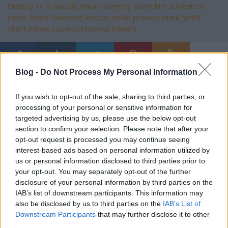
fantasy
sci fi
parody
forum hungary
short film
adventure
carrie fisher
lawrence kasdan
david prowse
mark hamill
short movie
supercut
honest trailers
Blog -
Do Not Process My Personal Information
Ajánlott bejegyzések:
If you wish to opt-out of the sale, sharing to third parties, or
processing of your personal or sensitive information for
magyar box office: no para
targeted advertising by us, please use the below opt-out
section to confirm your selection. Please note that after your
opt-out request is processed you may continue seeing
interest-based ads based on personal information utilized by
us or personal information disclosed to third parties prior to
magyar box office: játékháború
your opt-out. You may separately opt-out of the further
disclosure of your personal information by third parties on the
IAB’s list of downstream participants. This information may
also be disclosed by us to third parties on the
IAB’s List of
Downstream Participants
that may further disclose it to other
szinkronhangok: x-men: sötét főnix
third parties.