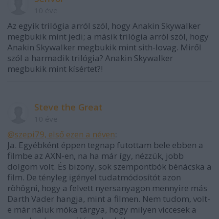
10 éve
Az egyik trilógia arról szól, hogy Anakin Skywalker
megbukik mint jedi; a másik trilógia arról szól, hogy
Anakin Skywalker megbukik mint sith-lovag. Miről
szól a harmadik trilógia? Anakin Skywalker
megbukik mint kísértet?!
Steve the Great
10 éve
@szepi79, első ezen a néven
:
Ja. Egyébként éppen tegnap futottam bele ebben a
filmbe az AXN-en, na ha már így, nézzük, jobb
dolgom volt. És bizony, sok szempontbók bénácska a
film. De tényleg igényel tudatmódosítót azon
röhögni, hogy a felvett nyersanyagon mennyire más
Darth Vader hangja, mint a filmen. Nem tudom, volt-
e már náluk móka tárgya, hogy milyen viccesek a