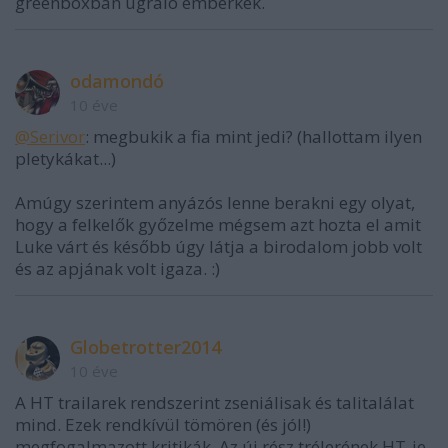
greenboxban ugráló emberkék.
odamondó
10 éve
@Serivor
: megbukik a fia mint jedi? (hallottam ilyen
pletykákat...)
Amúgy szerintem anyázós lenne berakni egy olyat,
hogy a felkelők győzelme mégsem azt hozta el amit
Luke várt és később úgy látja a birodalom jobb volt
és az apjának volt igaza. :)
Globetrotter2014
10 éve
A HT trailarek rendszerint zseniálisak és talitalálat
mind. Ezek rendkívül tömören (és jól!)
megfogalmazott kritikák. Az új rész trélerének HT-je