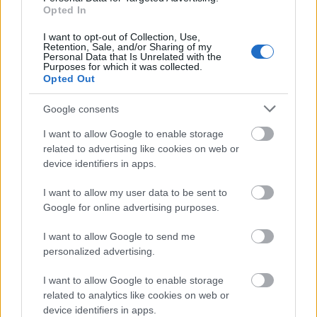
Opted In
I want to opt-out of Collection, Use,
Címkék:
szinkron
stohl andras
forum hungary
woody
Retention, Sale, and/or Sharing of my
Personal Data that Is Unrelated with the
harrelson
mafilm
julianne moore
raba roland
jena malone
Purposes for which it was collected.
jeffrey wright
elizabeth banks
donald sutherland
stanley
Opted Out
tucci
kulka janos
földes eszter
josh hutcherson
liam
hemsworth
natalie dormer
epres attila
jennifer lawrence
the
Google consents
hunger games
sam claflin
welker gabor
devai balazs
bathory
I want to allow Google to enable storage
orsolya
szatory david
feher tibor
fodor tamas
feher anna
related to advertising like cookies on web or
csere agnes
philips seymour hoffman
tarjan peter
nyako julia
device identifiers in apps.
horvath illes
bozo andrea
andrusko marcella
laki mihaly
trokan nora
I want to allow my user data to be sent to
Google for online advertising purposes.
I want to allow Google to send me
personalized advertising.
Ajánlott bejegyzések:
I want to allow Google to enable storage
related to analytics like cookies on web or
device identifiers in apps.
usa box office: toy's play