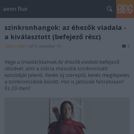
aeon flux
szinkronhangok: az éhezők viadala -
a kiválasztott (befejező rész)
Takács Máté
•
2015. november 15.
3
Vége a (madár)dalnak
Az éhezők viadala
befejező
részével, ami a széria második szinkronizált
epizódját jelenti. Kevés új szereplő, kevés meglepetés
a szinkronizálók között. Hol is játsszák feliratosan?
És 2D-ben?