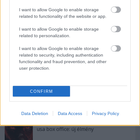
I want to allow Google to enable storage
related to functionality of the website or app.
I want to allow Google to enable storage
magyar box office: sötét út
related to personalization.
I want to allow Google to enable storage
related to security, including authentication
functionality and fraud prevention, and other
szinkronhangok: x-men: sötét főnix
user protection.
CONFIRM
magyar box office: százegymillió éj
Data Deletion
Data Access
Privacy Policy
usa box office: új élmény