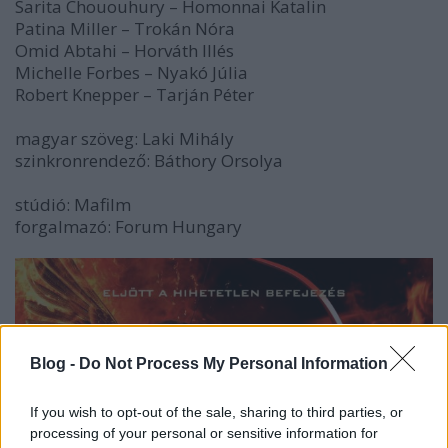
Sarita Chououhury – Homonnai Katalin
Patina Miller – Trokán Nóra
Omid Abtahi – Horváth Illés
Michelle Forbes – Nyakó Júlia
Robert Knepper – Tarján Péter
magyar szöveg: Laki Mihály
szinkronrendező: Báthory Orsolya
stúdió: Mafilm
forgalmazó: Forum Hungary
Blog -
Do Not Process My Personal Information
If you wish to opt-out of the sale, sharing to third parties, or
processing of your personal or sensitive information for