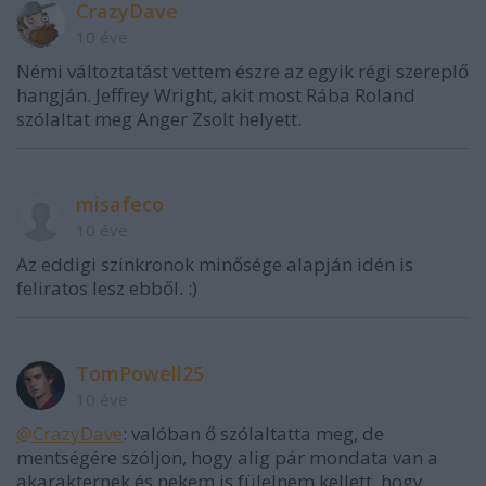
CrazyDave
10 éve
Némi változtatást vettem észre az egyik régi szereplő
hangján. Jeffrey Wright, akit most Rába Roland
szólaltat meg Anger Zsolt helyett.
misafeco
10 éve
Az eddigi szinkronok minősége alapján idén is
feliratos lesz ebből. :)
TomPowell25
10 éve
@CrazyDave
: valóban ő szólaltatta meg, de
mentségére szóljon, hogy alig pár mondata van a
akarakternek és nekem is fülelnem kellett, hogy