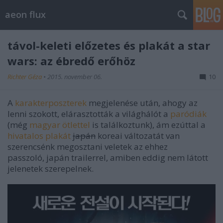
aeon flux
távol-keleti előzetes és plakát a star
wars: az ébredő erőhöz
Richter Géza
•
2015. november 06.
10
A
karakterposzterek
megjelenése után, ahogy az
lenni szokott, elárasztották a világhálót a
paródiák
(még
magyar ötlettel
is találkoztunk), ám ezúttal a
hivatalos plakát
japán
koreai változatát van
szerencsénk megosztani veletek az ehhez
passzoló, japán trailerrel, amiben eddig nem látott
jelenetek szerepelnek.