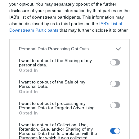
your opt-out. You may separately opt-out of the further
disclosure of your personal information by third parties on the
magyar box office: no para
IAB’s list of downstream participants. This information may
also be disclosed by us to third parties on the
IAB’s List of
Downstream Participants
that may further disclose it to other
third parties.
usa box office: toy's play
Please note that this website/app uses one or more Google
Personal Data Processing Opt Outs
services and may gather and store information including but
not limited to your visit or usage behaviour. You may click to
I want to opt-out of the Sharing of my
personal data.
grant or deny consent to Google and its third-party tags to
Opted In
use your data for below specified purposes in below Google
magyar box office: sötét út
consent section.
I want to opt-out of the Sale of my
Personal Data.
Opted In
I want to opt-out of processing my
Personal Data for Targeted Advertising.
magyar box office: százegymillió éj
Opted In
I want to opt-out of Collection, Use,
Retention, Sale, and/or Sharing of my
Personal Data that Is Unrelated with the
Purposes for which it was collected.