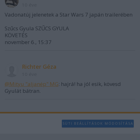
10 éve
Vadonatúj jelenetek a Star Wars 7 japán trailerében
Szűcs Gyula SZŰCS GYULA
KÖVETÉS
november 6., 15:37
Richter Géza
10 éve
@Mityu "aljanép" MG
: hajrá! ha jól esik, kövesd
Gyulát bátran.
SÜTI BEÁLLÍTÁSOK MÓDOSÍTÁSA