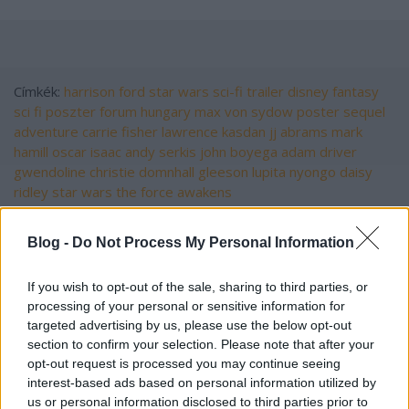
Címkék:
harrison ford
star wars
sci-fi
trailer
disney
fantasy
sci fi
poszter
forum hungary
max von sydow
poster
sequel
adventure
carrie fisher
lawrence kasdan
jj abrams
mark
hamill
oscar isaac
andy serkis
john boyega
adam driver
gwendoline christie
domnhall gleeson
lupita nyongo
daisy
ridley
star wars the force awakens
Blog -
Do Not Process My Personal Information
Ajánlott bejegyzések:
If you wish to opt-out of the sale, sharing to third parties, or
processing of your personal or sensitive information for
targeted advertising by us, please use the below opt-out
section to confirm your selection. Please note that after your
a függetlenedés napja
opt-out request is processed you may continue seeing
interest-based ads based on personal information utilized by
us or personal information disclosed to third parties prior to