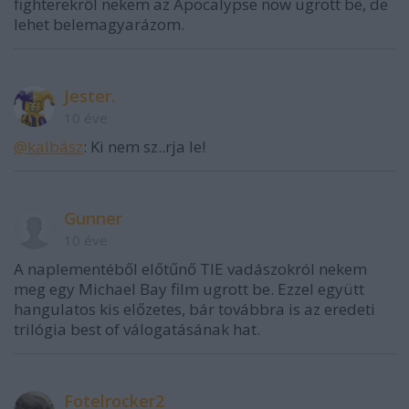
fighterekről nekem az Apocalypse now ugrott be, de
lehet belemagyarázom.
Jester.
10 éve
@kalbász
: Ki nem sz..rja le!
Gunner
10 éve
A naplementéből előtűnő TIE vadászokról nekem
meg egy Michael Bay film ugrott be. Ezzel együtt
hangulatos kis előzetes, bár továbbra is az eredeti
trilógia best of válogatásának hat.
Fotelrocker2