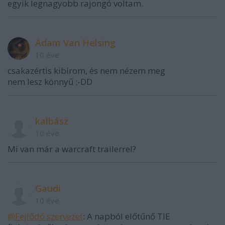
egyik legnagyobb rajongó voltam.
Adam Van Helsing
10 éve
csakazértis kibírom, és nem nézem meg
nem lesz könnyű :-DD
kalbász
10 éve
Mi van már a warcraft trailerrel?
Gaudi
10 éve
@Fejlődő szervezet
: A napból előtűnő TIE