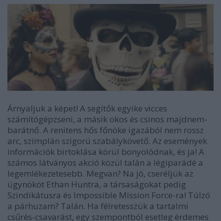
Árnyaljuk a képet! A segítők egyike vicces
számítógépzseni, a másik okos és csinos majdnem-
barátnő. A renitens hős főnöke igazából nem rossz
arc, szimplán szigorú szabálykövető. Az események
információk birtoklása körül bonyolódnak, és ja! A
számos látványos akció közül talán a légiparádé a
legemlékezetesebb. Megvan? Na jó, cseréljük az
ügynököt Ethan Huntra, a társaságokat pedig
Szindikátusra és Impossible Mission Force-ra! Túlzó
a párhuzam? Talán. Ha félretesszük a tartalmi
csűrés-csavarást, egy szempontból esetleg érdemes