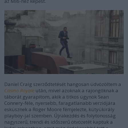
az MI6-hez képest.
Daniel Craig szerződtetését hangosan üdvözöltem a
Casino Royale
után, mivel azoknak a rajongóknak a
táborát gyarapítom, akik a titkos ügynök Sean
Connery-féle, nyersebb, faragatlanabb verziójára
esküsznek a Roger Moore fémjelezte, kütyükirály
playboy-jal szemben. Újrakezdés és folytonosság
nagyszerű, trendi és időszerű ötvözetét kaptuk a