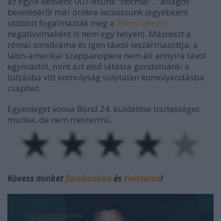
az egyik kedvenc 007-esünk "normál", "átlagos"
bevetéséről már örökre lecsúszunk (egyébként
utóbbit fogalmazták meg a
Titkos nemzet
negatívumaként is nem egy helyen). Másrészt a
római sorsdráma és igen távoli leszármazottja, a
latin-amerikai szappanopera nem áll annyira távol
egymástól, mint azt első látásra gondolnánk: a
túlzásba vitt komolyság súlytalan komolykodásba
csaphat.
Egyenleget vonva Bond 24. küldetése tisztességes
munka, de nem mestermű.
Kövess minket
facebookon
és
twitteren
!