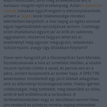
kvázi-rebootban, amit még érdekesebbé tett a
baltaarc mögött rejlő érzékenység. Aztán
A Quantum
csendje
sokakkal együtt engem is elbizonytalanított,
amiért a
Skyfall
közel tökéletessége minden
tekintetben kárpótolt: a mai napig az egész sorozat
egyik legeltaláltabb epizódjának tartom. Csakhogy
ezzel óhatatlanul együtt jár az erős és sablonos
aggodalom, miszerint hogyan lehet ezt az
eredményt még egyszer megugrani, netalántán
túlszárnyalni, avagy úgy általában folytatni?
Eleve nem hangzott jól a főszereplő és Sam Mendes
húzódozásának a híre az ismétlést illetően, a stúdió
viszont nyilván ütötte a vasat, és persze van az a
pénz, amiért korpásodik az ember haja. A SPECTRE
keverésekor mindenből egy picit többet adagoltak,
ami az előzményt különlegessé tette. Hiába ígértek
csibészséget, még sötétebb, még keserűbb az itóka,
amit le kell erőltetnünk a torkunkon. A
történetvezetésben vagy az akciókban semmi hiba,
ám rendező és színésze mintha végleg eltévedtek