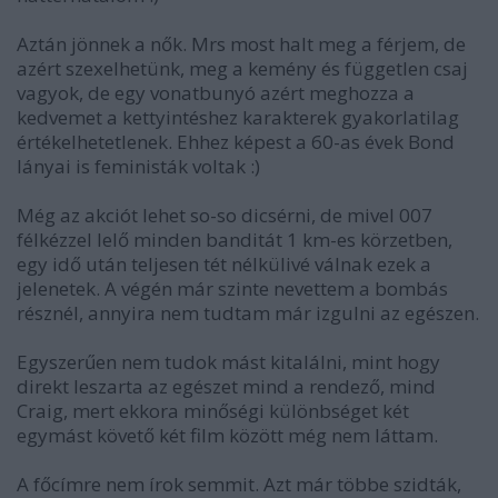
Aztán jönnek a nők. Mrs most halt meg a férjem, de
azért szexelhetünk, meg a kemény és független csaj
vagyok, de egy vonatbunyó azért meghozza a
kedvemet a kettyintéshez karakterek gyakorlatilag
értékelhetetlenek. Ehhez képest a 60-as évek Bond
lányai is feministák voltak :)
Még az akciót lehet so-so dicsérni, de mivel 007
félkézzel lelő minden banditát 1 km-es körzetben,
egy idő után teljesen tét nélkülivé válnak ezek a
jelenetek. A végén már szinte nevettem a bombás
résznél, annyira nem tudtam már izgulni az egészen.
Egyszerűen nem tudok mást kitalálni, mint hogy
direkt leszarta az egészet mind a rendező, mind
Craig, mert ekkora minőségi különbséget két
egymást követő két film között még nem láttam.
A főcímre nem írok semmit. Azt már többe szidták,