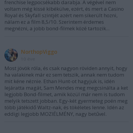
frenchise legpocsékabb darabja. A végével nem
voltam még kissé kibékülve, ezért, és mert a Casino
Royal és Skyfall szintjét azért nem sikerült hozni,
nálam ez a film 8,5/10. Szerintem érdemes
megnézni, a jobb bond-filmek közé tartozik...
NorthopViggo
10 éve
Most jövök róla, és csak nagyon röviden annyit, hogy
ha valakinek már ez sem tetszik, annak nem tudom
mit kéne néznie. Ethan Hunt-ot hagyjuk is, idén
lejáratta magát, Sam Mendes meg megcsinálta a ket
legjobb Bond-filmet, amik közül már nem is tudom
melyik tetszett jobban. Egy-két gyermeteg poén meg
több játékidő Waltz-nak, és tökéletes lenne. Idén az
eddigi legjobb MOZIÉLMÉNY, nagy betűvel.