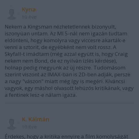
Kyria
10 éve
Nekem a Kingsman nézhetetlennek bizonyult,
iszonyúan untam. Az MI 5-nál nem igazán tudtam
eldönteni, hogy komolyra vagy viccesre akarták-e
venni a sztorit, de egyébként nem volt rossz. A
Skyfall-t imádtam (még azzal együtt is, hogy Craig
nekem nem Bond, de ez nyilván ízlés kérdése),
holnap pedig megyünk az új részre. Tudomásom
szerint viszont az IMAX-ban is 2D-ben adják, persze
a nagy "vászon" miatt még így is megéri. Kíváncsi
vagyok, egy máshol olvasott lehúzós kritikának, vagy
a fentinek lesz-e nálam igaza.
K. Kálmán
10 éve
Érdekes, hogy a kritika ennyire a film komolyságát