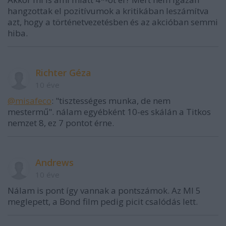
hangzottak el pozitívumok a kritikában leszámítva
azt, hogy a történetvezetésben és az akcióban semmi
hiba.
Richter Géza
10 éve
@misafeco
: "tisztességes munka, de nem
mestermű". nálam egyébként 10-es skálán a Titkos
nemzet 8, ez 7 pontot érne.
Andrews
10 éve
Nálam is pont így vannak a pontszámok. Az MI 5
meglepett, a Bond film pedig picit csalódás lett.