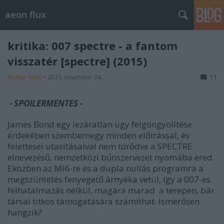
aeon flux
kritika: 007 spectre - a fantom
visszatér [spectre] (2015)
Richter Géza
•
2015. november 04.
11
- SPOILERMENTES -
James Bond egy lezáratlan ügy felgöngyölítése
érdekében szembemegy minden előírással, és
felettesei utasításaival nem törődve a SPECTRE
elnevezésű, nemzetközi bűnszervezet nyomába ered.
Eközben az MI6-re és a dupla nullás programra a
megszüntetés fenyegető árnyéka vetül, így a 007-es
felhatalmazás nélkül, magára marad a terepen, bár
társai titkos támogatására számíthat. Ismerősen
hangzik?