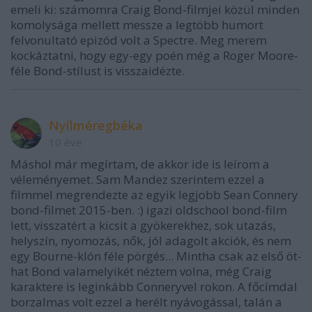
emeli ki: számomra Craig Bond-filmjei közül minden
komolysága mellett messze a legtöbb humort
felvonultató epizód volt a Spectre. Meg merem
kockáztatni, hogy egy-egy poén még a Roger Moore-
féle Bond-stílust is visszaidézte.
Nyílméregbéka
10 éve
Máshol már megírtam, de akkor ide is leírom a
véleményemet. Sam Mandez szerintem ezzel a
filmmel megrendezte az egyik legjobb Sean Connery
bond-filmet 2015-ben. :) igazi oldschool bond-film
lett, visszatért a kicsit a gyökerekhez, sok utazás,
helyszín, nyomozás, nők, jól adagolt akciók, és nem
egy Bourne-klón féle pörgés... Mintha csak az első öt-
hat Bond valamelyikét néztem volna, még Craig
karaktere is leginkább Conneryvel rokon. A főcímdal
borzalmas volt ezzel a herélt nyávogással, talán a