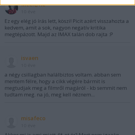
McCl@ne
10 éve
Ez egy elég jó írás lett, köszi! Picit azért visszahozta a
kedvem, amit a sok, nagyon negatív kritika
megtépázott. Majd az IMAX talán dob rajta :P
isvaen
10 éve
a négy csillagban halálbiztos voltam. abban sem
mentem félre, hogy a cikk végére bármit is
megtudjak meg a filmről magáról - kb semmit nem
tudtam meg. na jó, meg kell néznem...
misafeco
10 éve
Akkor mi is ami miatt 4*-ot ér? Mert nem igazán