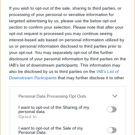
If you wish to opt-out of the sale, sharing to third parties, or
processing of your personal or sensitive information for
targeted advertising by us, please use the below opt-out
section to confirm your selection. Please note that after your
opt-out request is processed you may continue seeing
interest-based ads based on personal information utilized by
us or personal information disclosed to third parties prior to
your opt-out. You may separately opt-out of the further
disclosure of your personal information by third parties on the
Címkék:
kritika
****
sony
mgm
bond
forum hungary
daniel
IAB’s list of downstream participants. This information may
craig
monica bellucci
sam mendes
ralph fiennes
spectre
also be disclosed by us to third parties on the
IAB’s List of
columbia
christoph waltz
ben whishaw
lea seydoux
spy
Downstream Participants
that may further disclose it to other
movie
brit flick
dave bautista
andrew scott
third parties.
Please note that this website/app uses one or more Google
Personal Data Processing Opt Outs
services and may gather and store information including but
not limited to your visit or usage behaviour. You may click to
I want to opt-out of the Sharing of my
personal data.
Ajánlott bejegyzések:
grant or deny consent to Google and its third-party tags to
Opted In
use your data for below specified purposes in below Google
consent section.
I want to opt-out of the Sale of my
Personal Data.
magyar box office: játékháború