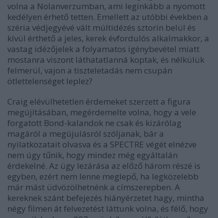
volna a Nolanverzumban, ami leginkább a nyomott
kedélyen érhető tetten. Emellett az utóbbi években a
széria védjegyévé vált múltidézés sztorin belül és
kívül érthető a jeles, kerek évfordulós alkalmakkor, a
vastag idézőjelek a folyamatos igénybevétel miatt
mostanra viszont láthatatlanná koptak, és nélkülük
felmerül, vajon a tiszteletadás nem csupán
ötlettelenséget leplez?
Craig elévülhetetlen érdemeket szerzett a figura
megújításában, megérdemelte volna, hogy a vele
forgatott Bond-kalandok ne csak és kizárólag
magáról a megújulásról szóljanak, bár a
nyilatkozatait olvasva és a SPECTRE végét elnézve
nem úgy tűnik, hogy mindez még egyáltalán
érdekelné. Az ügy lezárása az előző három részé is
egyben, ezért nem lenne meglepő, ha legközelebb
már mást üdvözölhetnénk a címszerepben. A
kereknek szánt befejezés hiányérzetet hagy, mintha
négy filmen át felvezetést láttunk volna, és félő, hogy