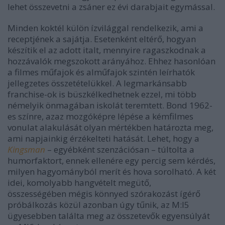
lehet összevetni a zsáner ez évi darabjait egymással.
Minden koktél külön ízvilággal rendelkezik, ami a
receptjének a sajátja. Esetenként eltérő, hogyan
készítik el az adott italt, mennyire ragaszkodnak a
hozzávalók megszokott arányához. Ehhez hasonlóan
a filmes műfajok és alműfajok szintén leírhatók
jellegzetes összetételükkel. A legmarkánsabb
franchise-ok is büszkélkedhetnek ezzel, mi több
némelyik önmagában iskolát teremtett. Bond 1962-
es színre, azaz mozgóképre lépése a kémfilmes
vonulat alakulását olyan mértékben határozta meg,
ami napjainkig érzékelteti hatását. Lehet, hogy a
Kingsman
– egyébként szenzációsan – túltolta a
humorfaktort, ennek ellenére egy percig sem kérdés,
milyen hagyományból merít és hova sorolható. A két
idei, komolyabb hangvételt megütő,
összességében mégis könnyed szórakozást ígérő
próbálkozás közül azonban úgy tűnik, az M:I5
ügyesebben találta meg az összetevők egyensúlyát