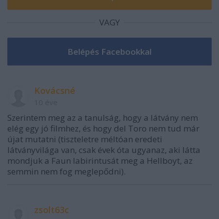
VAGY
Kovácsné
10 éve
Szerintem meg az a tanulság, hogy a látvány nem
elég egy jó filmhez, és hogy del Toro nem tud már
újat mutatni (tiszteletre méltóan eredeti
látványvilága van, csak évek óta ugyanaz, aki látta
mondjuk a Faun labirintusát meg a Hellboyt, az
semmin nem fog meglepődni).
zsolt63c