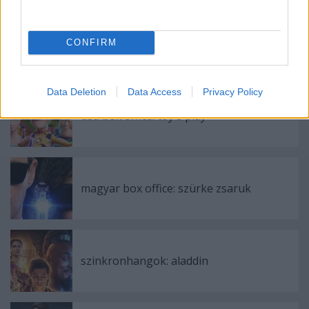
CONFIRM
Ajánlott bejegyzések:
Data Deletion
Data Access
Privacy Policy
usa box office: toy's play
magyar box office: szürke zsaruk
szinkronhangok: aladdin