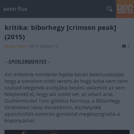
aeon flux
kritika: bíborhegy [crimson peak]
(2015)
Richter Viktor
•
2015. október 14.
5
- SPOILERMENTES
-
Azt mifelénk mindenki fejébe korán beletuszkolják,
hogy a szerelem sötét verem, és hogy soha nem nem
szabad idegenek autójába beülni, valamint az sem
felejtendő el, hogy aki szelet vet, az vihart arat.
Guillermo del Toro gótikus horrorja, a Bíborhegy
történéseit látva mindhárom, közhelynek
aposztrofált sommás gondolat megkopogtatta a
koponyámat.