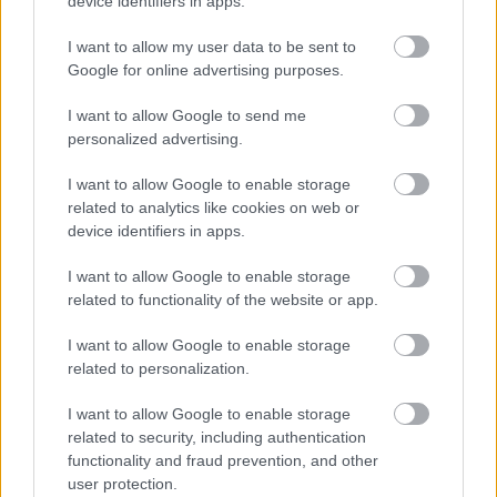
device identifiers in apps.
I want to allow my user data to be sent to
Google for online advertising purposes.
I want to allow Google to send me
personalized advertising.
I want to allow Google to enable storage
related to analytics like cookies on web or
device identifiers in apps.
I want to allow Google to enable storage
related to functionality of the website or app.
I want to allow Google to enable storage
related to personalization.
I want to allow Google to enable storage
related to security, including authentication
Címkék:
kritika
horror
spoiler
****
guillermo del toro
drama
functionality and fraud prevention, and other
universal
romance
mia wasikowska
jessica chastain
charlie
user protection.
hunnam
tom hiddleston
uip duna film
crimson peak