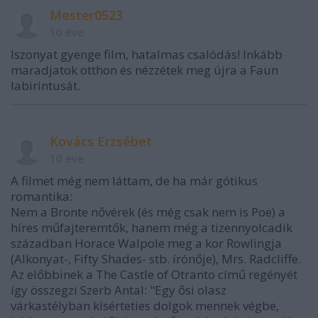
Mester0523
10 éve
Iszonyat gyenge film, hatalmas csalódás! Inkább
maradjatok otthon és nézzétek meg újra a Faun
labirintusát.
Kovács Erzsébet
10 éve
A filmet még nem láttam, de ha már gótikus
romantika:
Nem a Bronte nővérek (és még csak nem is Poe) a
híres műfajteremtők, hanem még a tizennyolcadik
században Horace Walpole meg a kor Rowlingja
(Alkonyat-, Fifty Shades- stb. írónője), Mrs. Radcliffe.
Az előbbinek a The Castle of Otranto című regényét
így összegzi Szerb Antal: "Egy ősi olasz
várkastélyban kísérteties dolgok mennek végbe,