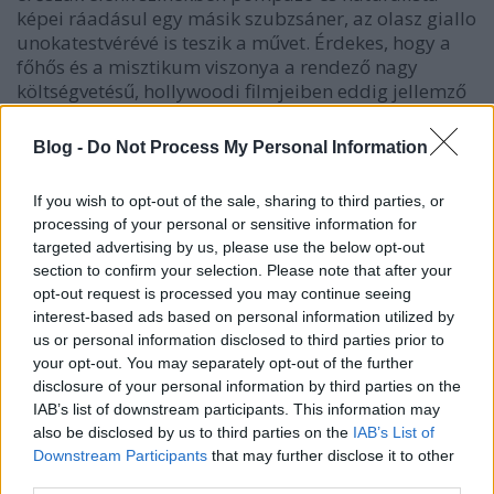
képei ráadásul egy másik szubzsáner, az olasz giallo
unokatestvérévé is teszik a művet. Érdekes, hogy a
főhős és a misztikum viszonya a rendező nagy
költségvetésű, hollywoodi filmjeiben eddig jellemző
leosztás helyett a spanyol nyelvűekét idézi. A film
non plus ultrája pedig Jessica Chastain alakítása: az
Blog -
Do Not Process My Personal Information
események menetét alapvetően meghatározó Lady
Lucille mindvégig a gondoskodó testvér és a
If you wish to opt-out of the sale, sharing to third parties, or
paranoid skizofrén állapot határán egyensúlyoz.
processing of your personal or sensitive information for
targeted advertising by us, please use the below opt-out
A műfaji klisék helyenkénti túladagolása, a
section to confirm your selection. Please note that after your
kiszámíthatóság és a fentebb megfogalmazott
opt-out request is processed you may continue seeing
hiányérzet miatt szerintem három csillag a reális
interest-based ads based on personal information utilized by
értékelés. Ehhez viszont nem tudok nem hozzáadni
us or personal information disclosed to third parties prior to
még egyet Chastain Lucille-megformálása és a
your opt-out. You may separately opt-out of the further
remek aláfestő zene miatt. Szellemek pedig léteznek,
disclosure of your personal information by third parties on the
még ha nem is látja őket mindenki. Agyagbánya
IAB’s list of downstream participants. This information may
közelébe viszont többet az életben nem megyek.
also be disclosed by us to third parties on the
IAB’s List of
Downstream Participants
that may further disclose it to other
third parties.