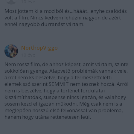
10 éve
Most jöttem ki a moziból és...hááát...enyhe csalódás
volt a film. Nincs kedvem lehúzni nagyon de azért
ennél nagyobb durranást vártam.
NorthopViggo
10 éve
Nem rossz film, de ahhoz képest, amit vártam, szinte
sokkolóan gyenge. Alapvető problémák vannak vele,
arról nem ks beszélve, hogy a természetfeletti
elemek szó szerint SEMMIT nem tesznek hozzá. Arról
nem is beszélve, hogy a történet fordulatai
kiszámíthatóak, suspense nincs igazán, és valahogy
sosem kezd el igazán működni. Még csak nem is a
meglepően hosszú első felvonással van probléma,
hanem hogy utána rettenetesen leül.