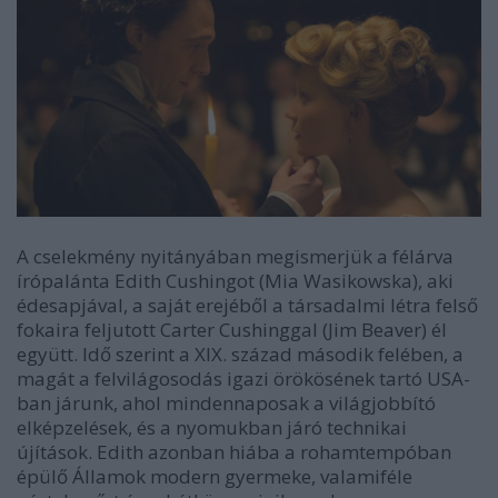
A cselekmény nyitányában megismerjük a félárva
írópalánta Edith Cushingot (Mia Wasikowska), aki
édesapjával, a saját erejéből a társadalmi létra felső
fokaira feljutott Carter Cushinggal (Jim Beaver) él
együtt. Idő szerint a XIX. század második felében, a
magát a felvilágosodás igazi örökösének tartó USA-
ban járunk, ahol mindennaposak a világjobbító
elképzelések, és a nyomukban járó technikai
újítások. Edith azonban hiába a rohamtempóban
épülő Államok modern gyermeke, valamiféle