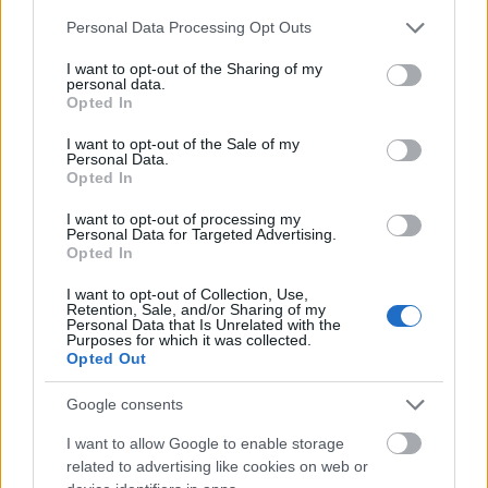
Please note that this website/app uses one or more Google
Personal Data Processing Opt Outs
services and may gather and store information including but
Kövess minket
facebookon
és
twitteren
!
not limited to your visit or usage behaviour. You may click to
I want to opt-out of the Sharing of my
personal data.
grant or deny consent to Google and its third-party tags to
Opted In
use your data for below specified purposes in below Google
consent section.
I want to opt-out of the Sale of my
Personal Data.
Opted In
I want to opt-out of processing my
Personal Data for Targeted Advertising.
Opted In
I want to opt-out of Collection, Use,
Retention, Sale, and/or Sharing of my
Personal Data that Is Unrelated with the
Purposes for which it was collected.
Opted Out
Google consents
I want to allow Google to enable storage
related to advertising like cookies on web or