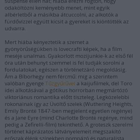
suspense ellen hat; hiába érezni rögtön, hogy
odaköltözni keményebb menet, mint egyik
albérletből a másikba átcuccolni, az alkotók a
fürdővízzel együtt kicsit a gyereket is kiöntötték az
udvarra.
Mert hiába kényeztetik a szemet a
gyönyörűségükben is lovecrafti képek, ha a film
meséje unalmas. Gyakorlott mozijunkie-k az első fél
óra után behunyt szemmel is fel tudják sorolni a
fordulatokat, egészen a történetzáró megoldásig.
Ám a Bíborhegy nem fércmű: míg a szerintem
valóban gyenge
Tűzgyűrűvel
a kaijufilmek, del Toro
idei alkotásával a gótikus horrorban megmártózó
viktoriánus romantika előtt tiszteleg. Legközelebbi
rokonainak így az Üvöltő szelek (Wuthering Heights,
Emily Brontë 1847-ben megjelent egyetlen regénye)
és a Jane Eyre (mind Charlotte Brontë regénye, mind
pedig a Zefirelli-film) tekinthető. A groteszk szerelmi
történet káprázatos látványelemeit megszakító
erőszak élénk színekben pompázó és naturalista