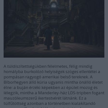
A túldíszítettségükben félelmetes, félig mindig
homályba burkolózó helyiségek szöges ellentétei a
pompásan ragyogó amerikai belső tereknek. A
Bíborhegyen álló kúria ugyanis mintha önálló életet
élne: a buján érzéki képekben az épület mozog és
lélegzik, mintha a Manderley-ház LDS-tripben fogant
mauzóleumszerű ikertestvérét látnánk. Ez a
túlfűtöttség azonban a történetben kialakítandó