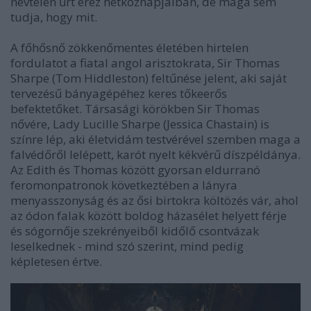
névtelen űrt érez hétköznapjaiban, de maga sem
tudja, hogy mit.
A főhősnő zökkenőmentes életében hirtelen
fordulatot a fiatal angol arisztokrata, Sir Thomas
Sharpe (Tom Hiddleston) feltűnése jelent, aki saját
tervezésű bányagépéhez keres tőkeerős
befektetőket. Társasági körökben Sir Thomas
nővére, Lady Lucille Sharpe (Jessica Chastain) is
színre lép, aki életvidám testvérével szemben maga a
falvédőről lelépett, karót nyelt kékvérű díszpéldánya.
Az Edith és Thomas között gyorsan eldurranó
feromonpatronok következtében a lányra
menyasszonyság és az ősi birtokra költözés vár, ahol
az ódon falak között boldog házasélet helyett férje
és sógornője szekrényeiből kidőlő csontvázak
leselkednek - mind szó szerint, mind pedig
képletesen értve.