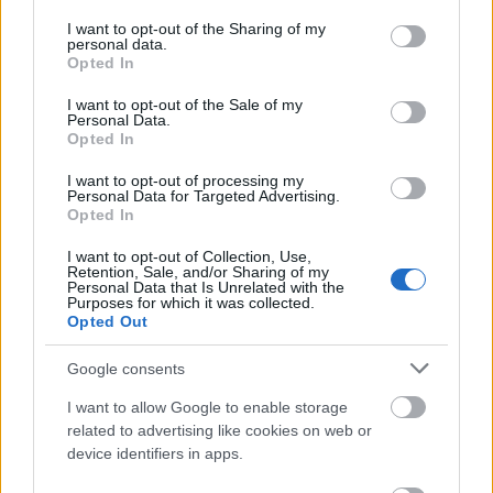
services and may gather and store information including but
lehetőségét. Ezt a finálé aztán ki is használja a bázis
not limited to your visit or usage behaviour. You may click to
I want to opt-out of the Sharing of my
ostromával, hogy aztán ismét „családias” tempóra
personal data.
grant or deny consent to Google and its third-party tags to
Opted In
kapcsolva, bár némi hihető drámával megspékelve
use your data for below specified purposes in below Google
jussunk el egy hajó ígéretéig cliffhanger nélkül,
consent section.
I want to opt-out of the Sale of my
nagyjából elérve azt a pontot, ahol az alapsorozat
Personal Data.
kezdődött.
Opted In
I want to opt-out of processing my
Nesze neked eredettörténet, de legalább Travis és
Personal Data for Targeted Advertising.
Salazar kapott némi színt. Szükség is lesz rá, mert ha
Opted In
most a tengeren fognak lötyögni egy fél évadot,
I want to opt-out of Collection, Use,
valamivel el kell adni a show-t. Kár érte, lehetett
Retention, Sale, and/or Sharing of my
volna ez fő attrakció, így viszont csak előzenekar a
Personal Data that Is Unrelated with the
Purposes for which it was collected.
nagy koncert előtt. Meglátjuk, két epizód az új
Opted Out
évadból és megtudjuk, ezúttal jól döntenek-e az
alkotók. Addig is, ez csak egy halovány
Google consents
I want to allow Google to enable storage
related to advertising like cookies on web or
device identifiers in apps.
.