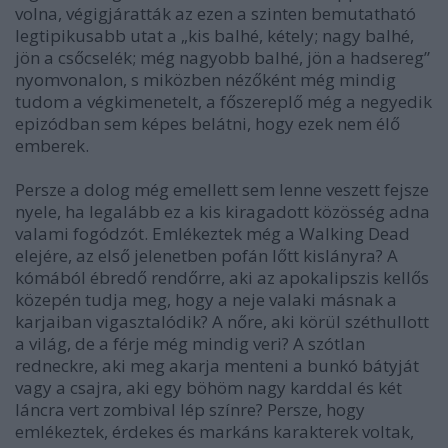
volna, végigjáratták az ezen a szinten bemutatható
legtipikusabb utat a „kis balhé, kétely; nagy balhé,
jön a csőcselék; még nagyobb balhé, jön a hadsereg”
nyomvonalon, s miközben nézőként még mindig
tudom a végkimenetelt, a főszereplő még a negyedik
epizódban sem képes belátni, hogy ezek nem élő
emberek.
Persze a dolog még emellett sem lenne veszett fejsze
nyele, ha legalább ez a kis kiragadott közösség adna
valami fogódzót. Emlékeztek még a Walking Dead
elejére, az első jelenetben pofán lőtt kislányra? A
kómából ébredő rendőrre, aki az apokalipszis kellős
közepén tudja meg, hogy a neje valaki másnak a
karjaiban vigasztalódik? A nőre, aki körül széthullott
a világ, de a férje még mindig veri? A szótlan
redneckre, aki meg akarja menteni a bunkó bátyját
vagy a csajra, aki egy böhöm nagy karddal és két
láncra vert zombival lép színre? Persze, hogy
emlékeztek, érdekes és markáns karakterek voltak,