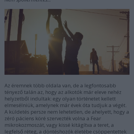
Az éremnek több oldala van, de a legfontosabb
tényező talán az, hogy az alkotók már eleve nehéz
helyzetből indultak: egy olyan történetet kellett
elmesélniük, amelynek már évek óta tudjuk a végét.
A küldetés persze nem lehetetlen, de ahelyett, hogy a
zéró páciens köré szervezték volna a Fear
mikrokozmoszát, vagy kissé kitágítva a teret, a
legfelső réteg, a döntéshozók életébe csöppentettek