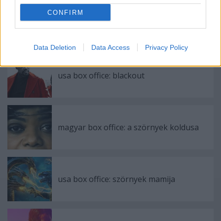
CONFIRM
Ajánlott bejegyzések:
Data Deletion
Data Access
Privacy Policy
usa box office: blackout
magyar box office: a szörnyek koldusa
usa box office: szörnyek mamija