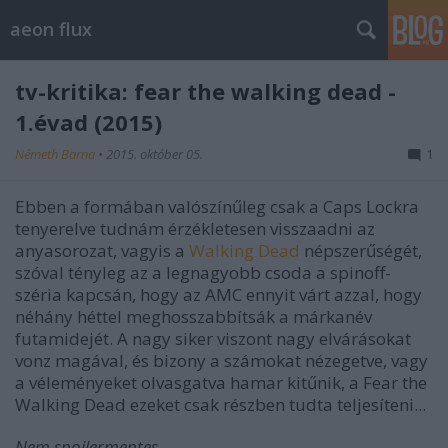
aeon flux
tv-kritika: fear the walking dead -
1.évad (2015)
Németh Barna
•
2015. október 05.
1
Ebben a formában valószínűleg csak a Caps Lockra
tenyerelve tudnám érzékletesen visszaadni az
anyasorozat, vagyis a
Walking Dead
népszerűségét,
szóval tényleg az a legnagyobb csoda a spinoff-
széria kapcsán, hogy az AMC ennyit várt azzal, hogy
néhány héttel meghosszabbítsák a márkanév
futamidejét. A nagy siker viszont nagy elvárásokat
vonz magával, és bizony a számokat nézegetve, vagy
a véleményeket olvasgatva hamar kitűnik, a Fear the
Walking Dead ezeket csak részben tudta teljesíteni...
Nem spoilermentes...