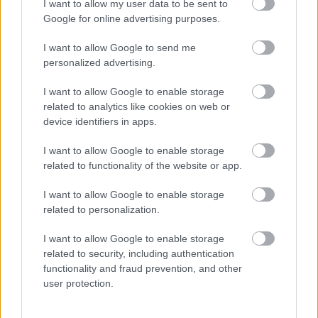
I want to allow my user data to be sent to
Google for online advertising purposes.
I want to allow Google to send me
personalized advertising.
I want to allow Google to enable storage
related to analytics like cookies on web or
device identifiers in apps.
I want to allow Google to enable storage
related to functionality of the website or app.
I want to allow Google to enable storage
related to personalization.
I want to allow Google to enable storage
Címkék:
horror
***
amc
tv show
spinoff
drama
tv sorozat
related to security, including authentication
functionality and fraud prevention, and other
cliff curtis
kim dickens
the walking dead
zombiemovie
post
user protection.
apocalyptic
tv kritika
alycia debnam carey
fear the walking
dead