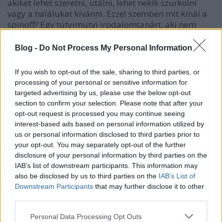
akiket lehet szeretni, utálni, lehet nekik szurkolni
vagy a halálukat kívánni. Ezzel szemben mit kínál a
spinoff? Egy tutyimutyi irodalomtanárt, aki nem
látja a fától az erdőt. Két született feleséget, egy
drogos tizenéves, két nagyon szerelmes tinilányt és
Blog -
Do Not Process My Personal Information
egy háborús klisétől megkérgesült öregembert.
If you wish to opt-out of the sale, sharing to third parties, or
Sehol egy vezető egyéniség, sehol egy vasmarokkal
processing of your personal or sensitive information for
kézben tartott történetszál, és így múlik el az évad
targeted advertising by us, please use the below opt-out
kétharmada: félgőzzel, biztonsági játékot űzve,
section to confirm your selection. Please note that after your
remegő lábbal egyensúlyozva a félig üres-félig tele
opt-out request is processed you may continue seeing
határmezsgyéjén. Aki még ezen a ponton sem adta
interest-based ads based on personal information utilized by
fel, annak az ötödik epizód, mint hőség után a zápor
us or personal information disclosed to third parties prior to
hozza a megkönnyebbülést Cobalt képében. A
your opt-out. You may separately opt-out of the further
gyilkos terv, amellyel a fékevesztett, de a jogállam
disclosure of your personal information by third parties on the
utolsó mentsvárát jelképező hadsereg készül
IAB’s list of downstream participants. This information may
kivonulni a társadalomból végre egy jól
also be disclosed by us to third parties on the
IAB’s List of
körülhatárolható célt ad az eddig csak
Downstream Participants
that may further disclose it to other
third parties.
takaréklángon döcögő történetnek, amely
megspékelve az ezernyi zombit magába záró
Please note that this website/app uses one or more Google
Personal Data Processing Opt Outs
stadion képével végre felvillantja az ismeretlen