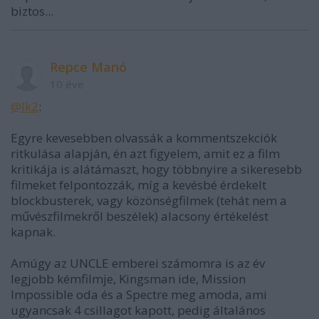
biztos...
Repce Manó
10 éve
@lk2
:
Egyre kevesebben olvassák a kommentszekciók
ritkulása alapján, én azt figyelem, amit ez a film
kritikája is alátámaszt, hogy többnyire a sikeresebb
filmeket felpontozzák, míg a kevésbé érdekelt
blockbusterek, vagy közönségfilmek (tehát nem a
művészfilmekről beszélek) alacsony értékelést
kapnak.
Amúgy az UNCLE emberei számomra is az év
legjobb kémfilmje, Kingsman ide, Mission
Impossible oda és a Spectre meg amoda, ami
ugyancsak 4 csillagot kapott, pedig általános