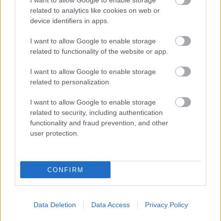
I want to allow Google to enable storage
Címkék:
kritika
***
comedy
guy ritchie
hugh grant
adaptation
related to analytics like cookies on web or
henry cavill
spy movie
alicia vikander
armie hammer
device identifiers in apps.
I want to allow Google to enable storage
related to functionality of the website or app.
Ajánlott bejegyzések:
I want to allow Google to enable storage
related to personalization.
I want to allow Google to enable storage
szinkronhangok: rocketman
related to security, including authentication
functionality and fraud prevention, and other
user protection.
usa box office: szörnyek mamija
CONFIRM
Data Deletion
Data Access
Privacy Policy
szinkronhangok: éretlenségi