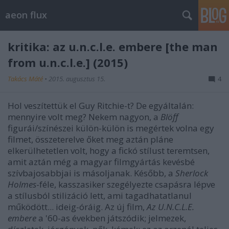
aeon flux
kritika: az u.n.c.l.e. embere [the man
from u.n.c.l.e.] (2015)
Takács Máté
•
2015. augusztus 15.
4
Hol veszítettük el Guy Ritchie-t? De egyáltalán:
mennyire volt meg? Nekem nagyon, a
Blöff
figurái/színészei külön-külön is megértek volna egy
filmet, összeterelve őket meg aztán pláne
elkerülhetetlen volt, hogy a fickó stílust teremtsen,
amit aztán még a magyar filmgyártás kevésbé
szívbajosabbjai is másoljanak. Később, a
Sherlock
Holmes
-féle, kasszasiker szegélyezte csapásra lépve
a stílusból stilizáció lett, ami tagadhatatlanul
működött... ideig-óráig. Az új film,
Az U.N.C.L.E.
embere
a '60-as években játszódik; jelmezek,