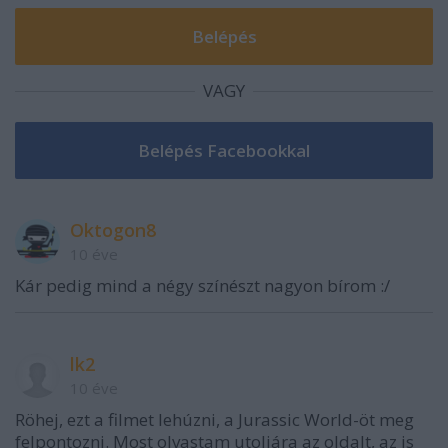
VAGY
Oktogon8
10 éve
Kár pedig mind a négy színészt nagyon bírom :/
lk2
10 éve
Röhej, ezt a filmet lehúzni, a Jurassic World-öt meg
felpontozni. Most olvastam utoljára az oldalt, az is