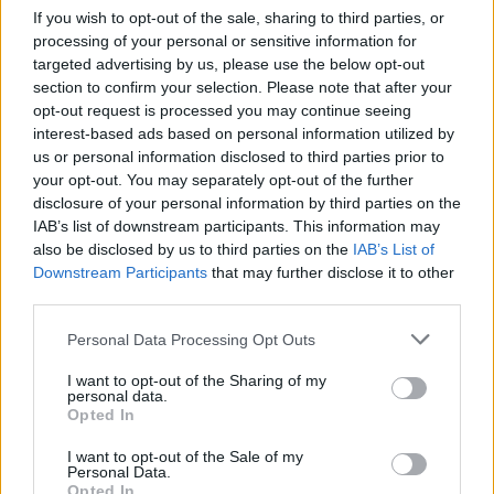
nem próbált Hugh Granttel súlyosbított, a valónál
If you wish to opt-out of the sale, sharing to third parties, or
magát trükkösebbnek mutató filmmel kalkulálni.
processing of your personal or sensitive information for
Röviden: el kell veszíteni Guy Ritchie-t.
targeted advertising by us, please use the below opt-out
section to confirm your selection. Please note that after your
opt-out request is processed you may continue seeing
interest-based ads based on personal information utilized by
us or personal information disclosed to third parties prior to
your opt-out. You may separately opt-out of the further
Kövess minket
facebookon
és
twitteren
!
disclosure of your personal information by third parties on the
IAB’s list of downstream participants. This information may
also be disclosed by us to third parties on the
IAB’s List of
Downstream Participants
that may further disclose it to other
third parties.
Please note that this website/app uses one or more Google
Personal Data Processing Opt Outs
services and may gather and store information including but
not limited to your visit or usage behaviour. You may click to
I want to opt-out of the Sharing of my
personal data.
grant or deny consent to Google and its third-party tags to
Opted In
use your data for below specified purposes in below Google
consent section.
I want to opt-out of the Sale of my
Personal Data.
Opted In