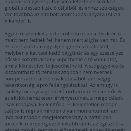
nukleáris fegyvert juttasson illetéktelen kezekbe
globális destabilizáció céljából, és ehhez szükségük
van továbbá az elrabolt atomtudós lányára (Alicia
Vikander) is.
Egyéb részleteket a sztoriról nem csak a diszkréció
miatt nem fednék fel, hanem mert aligha van mit. És
ez azért váratlan egy ilyen ígéretes felállástól,
melyben a két vetélkedő bájgúnár és egy szeszélyes
nőcske közötti viszony képezhetné a fő vonulatot,
ami a kémesdivel teljesedhetne ki. A szögegyenes és
kiszámítható történések azonban nem nyernek
kompenzációt a trió civakodásából, ami végig
takarékon ég, apró fellángolásokkal. Az amúgy is
csekély mennyiségben előforduló viccek ismerősek,
az akciók nehézkesen érvényesülnek, a megoldások
csak módjával kielégítőek. És kellemetlen módon
szájba is rágnak minden olyan momentumot, ami
indirekt módon megjelenítve vagy a háttérben
történik, márpedig ezzel inkább kiölik az egészből a
kémes mókát, semmint elősegítenék annak élvezetét.