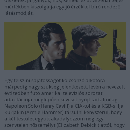
díszletek, járgányok, nők, kémek: ez az arzenál teljes
mértékben kiszolgálja egy jó érzékkel bíró rendező
látásmódját.
Egy felszíni sajátosságot kölcsönző alkotóra
márpedig nagy szükség jelentkezett, lévén a nevezett
évtizedben futó amerikai televíziós sorozat
adaptációja meglepően keveset nyújt tartalmilag:
Napoleon Solo (Henry Cavill) a CIA-től és a KGB-s Ilja
Kurjakin (Armie Hammer) társulni kényszerül, hogy
a két testület együtt akadályozzon meg egy
szenvtelen nőszemélyt (Elizabeth Debicki) attól, hogy