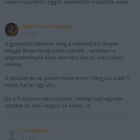
valami szombat reggeli matinéból másolták volna.
Adam Van Helsing
11 éve
A gyönyörű hátterek meg a repdeső kis fények
eléggé Brave hangulatot idéztek... remélem a
végeredmények köze nem lesz hozzá, mert akkor
sikítok.
A dínókat én se tudom hova tenni. Főleg azt a két T-
rexet, hát az egy vicc.
De a Pixarban vakon bízom - eddig csak egyszer
ejtettek át, ami nagyon jó arány :-))
vargatom
11 éve