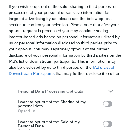
If you wish to opt-out of the sale, sharing to third parties, or
magyar box office: százegymillió éj
processing of your personal or sensitive information for
targeted advertising by us, please use the below opt-out
section to confirm your selection. Please note that after your
opt-out request is processed you may continue seeing
interest-based ads based on personal information utilized by
magyar box office: felvonás
us or personal information disclosed to third parties prior to
your opt-out. You may separately opt-out of the further
disclosure of your personal information by third parties on the
IAB’s list of downstream participants. This information may
also be disclosed by us to third parties on the
IAB’s List of
Szólj hozzá!
Downstream Participants
that may further disclose it to other
third parties.
A hozzászóláshoz be kell lépned!
Please note that this website/app uses one or more Google
Personal Data Processing Opt Outs
services and may gather and store information including but
not limited to your visit or usage behaviour. You may click to
I want to opt-out of the Sharing of my
personal data.
grant or deny consent to Google and its third-party tags to
Opted In
use your data for below specified purposes in below Google
consent section.
I want to opt-out of the Sale of my
Personal Data.