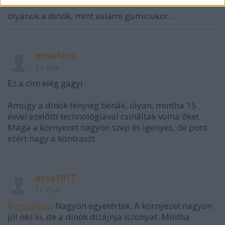
11 éve
olyanok a dinók, mint valami gumicukor...
misafeco
11 éve
Ez a cím elég gagyi.
Amúgy a dínók tényleg bénák, olyan, mintha 15
évvel ezelőtti technológiával csinálták volna őket.
Maga a környezet nagyon szép és igényes, de pont
ezért nagy a kontraszt.
ocse1917
11 éve
@misafeco
: Nagyon egyetértek. A környezet nagyon
jól néz ki, de a dínók dizájnja iszonyat. Mintha