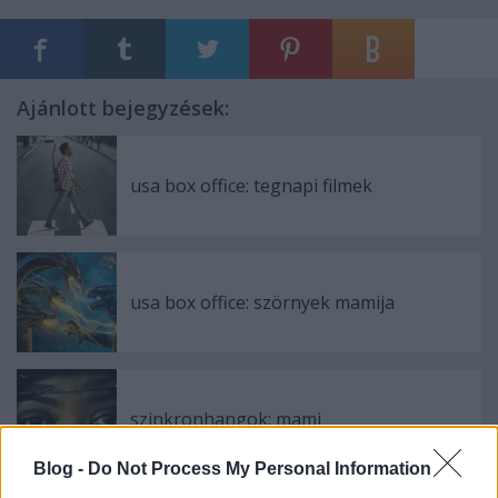
Ajánlott bejegyzések:
usa box office: tegnapi filmek
usa box office: szörnyek mamija
szinkronhangok: mami
Blog -
Do Not Process My Personal Information