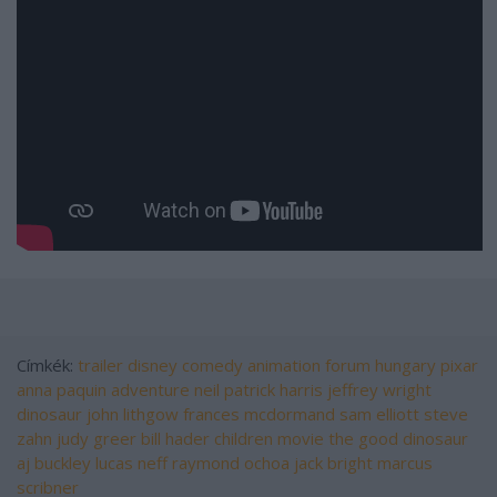
Címkék:
trailer
disney
comedy
animation
forum hungary
pixar
anna paquin
adventure
neil patrick harris
jeffrey wright
dinosaur
john lithgow
frances mcdormand
sam elliott
steve
zahn
judy greer
bill hader
children movie
the good dinosaur
aj buckley
lucas neff
raymond ochoa
jack bright
marcus
scribner