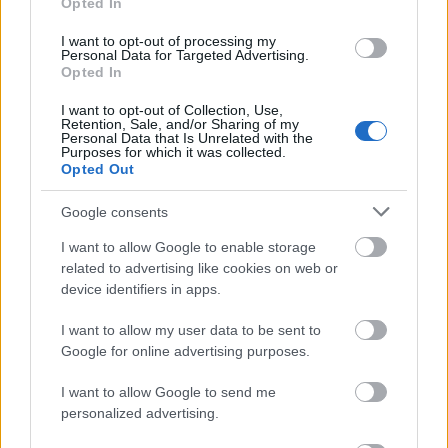
Opted In
I want to opt-out of processing my
VAGY
Personal Data for Targeted Advertising.
Opted In
I want to opt-out of Collection, Use,
Retention, Sale, and/or Sharing of my
Personal Data that Is Unrelated with the
Purposes for which it was collected.
Opted Out
REMY
11 éve
Google consents
Gyönyörű!
I want to allow Google to enable storage
related to advertising like cookies on web or
device identifiers in apps.
kaamir
I want to allow my user data to be sent to
11 éve
Google for online advertising purposes.
Továbbra is furán néznek ki ezek a dínók, de amúgy
nagyon ígéretes.
I want to allow Google to send me
personalized advertising.
A magyar címre meg inkább nem mondok semmit...