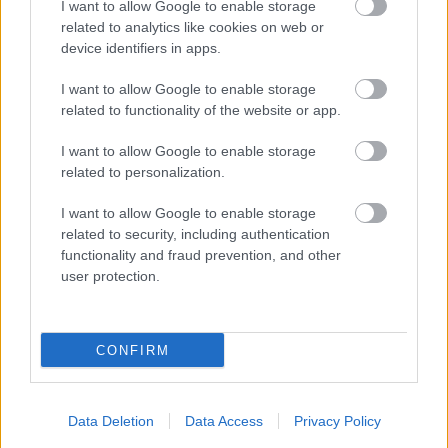
I want to allow Google to enable storage
related to analytics like cookies on web or
device identifiers in apps.
vargatom
I want to allow Google to enable storage
11 éve
related to functionality of the website or app.
Különösen azért béna a magyar cím, mert
amennyire eddig tudni lehet, és ez itt most
I want to allow Google to enable storage
related to personalization.
SPOILER
I want to allow Google to enable storage
lehet,
related to security, including authentication
functionality and fraud prevention, and other
szóval az alapfelállás az, hogy a dínók az
user protection.
intelligensek, az emberek a vadak; tehát a filmben a
dínó fog beszélni és nem a gyerek. Vagyis inkább az
"Ember tesó" lenne a helyénvaló...
CONFIRM
LasDen
Data Deletion
Data Access
Privacy Policy