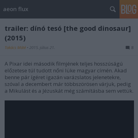
aeon flux
trailer: dínó tesó [the good dinosaur]
(2015)
Takács Máté
•
2015. július 21.
8
A Pixar idei második filmjének teljes hosszúságú
előzetese túl tudott nőni lüke magyar címén. Akad
benne pár ígéret igazán varázslatos jelenetekre,
szóval a decembert már többszörösen várjuk, pedig
a Mikulást és a Jézuskát még számításba sem vettük.