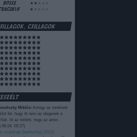
ovolszky Miklós:
Amúgy az senkinek
űnt fel, hogy itt nem az idegenek a
fiúk. Itt az történt, hogy az amer...
.06.04. 05:27
)
ka: csatahajó [battleship] (2012)