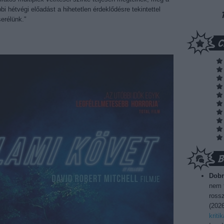
i hétvégi előadást a hihetetlen érdeklődésre tekintettel
serélünk."
Dobr
nem t
rossz
(
2026
kriti