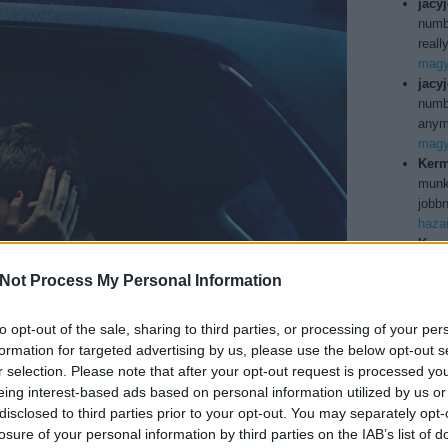
jacy
numb
reall
magya
jacy
numbe
anymo
magya
Kerm
munka
jobbn
haza
Kerm
ilyen
Not Process My Personal Information
Köszö
usa b
Utol
to opt-out of the sale, sharing to third parties, or processing of your per
formation for targeted advertising by us, please use the below opt-out s
r selection. Please note that after your opt-out request is processed y
eing interest-based ads based on personal information utilized by us or
150j
disclosed to third parties prior to your opt-out. You may separately opt-
bd
(
1
losure of your personal information by third parties on the IAB’s list of
boxo