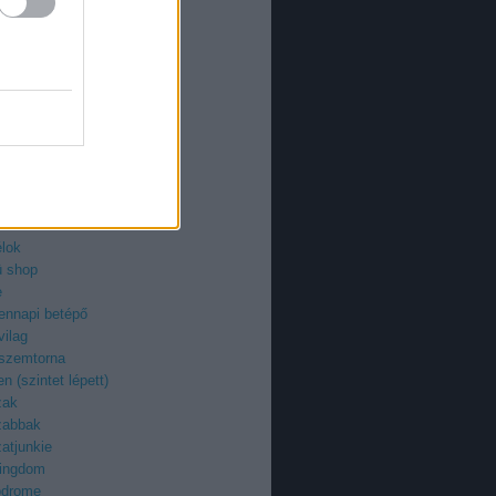
an
azi
ieman
ry
uzi
roid
ilág
z
egenyfilmek
ektor
-fan
élok
ü shop
e
ennapi betépő
vilag
 szemtorna
n (szintet lépett)
zak
zabbak
atjunkie
kingdom
odrome