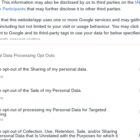
. This information may also be disclosed by us to third parties on the
IA
dvd
(
Participants
that may further disclose it to other third parties.
film
(
fun
(
 that this website/app uses one or more Google services and may gath
irod
including but not limited to your visit or usage behaviour. You may click 
jate
 to Google and its third-party tags to use your data for below specifi
kult
ogle consent section.
offto
szin
o media
l Data Processing Opt Outs
tv
(
5
zen
o opt-out of the Sharing of my personal data.
In
Zala
o opt-out of the Sale of my Personal Data.
2
In
2
Bajt
to opt-out of processing my Personal Data for Targeted
zinkronhangok:
szinkronhangok:
ing.
2
-men: sötét
mami
In
Néme
őnix
2
o opt-out of Collection, Use, Retention, Sale, and/or Sharing
Cseh
ersonal Data that Is Unrelated with the Purposes for which it
lected.