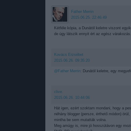
Father Merrin
2015.06.25. 22:46:49
Kétféle kópia, a Dunától keletre viszont egyik
de úgy látszik ennyit ért az egész várakozás
Kovács Erzsébet
2015.06.26. 09:35:20
@Father Merrin
: Dunától keletre, egy megyef
clive.
2015.06.26. 10:44:06
Hát igen, ezért szoktam mondani, hogy a pe
néhány blogger (persze, érthető módon) örül, 
mintha be sem mutatták volna.
Meg amúgy is, mire jó hosszútávon egy mozi