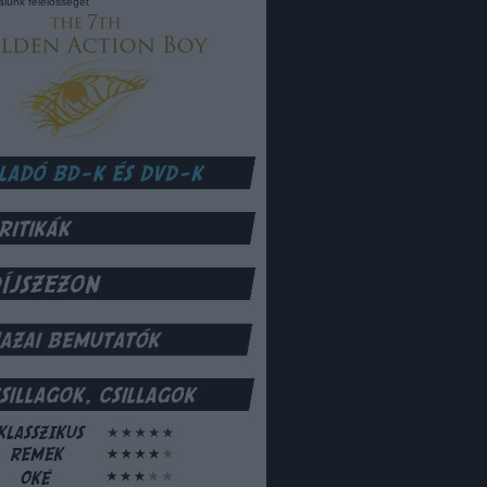
lalunk felelősséget