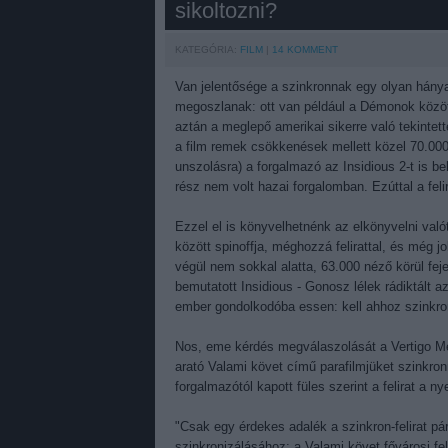
sikoltozni?
KATEGÓRIA:
FILM
14
KOMMENT
Van jelentősége a szinkronnak egy olyan hánya
megoszlanak: ott van például a Démonok közöt
aztán a meglepő amerikai sikerre való tekintette
a film remek csökkenések mellett közel 70.000 n
unszolásra) a forgalmazó az Insidious 2-t is 
rész nem volt hazai forgalomban. Ezúttal a feli
Ezzel el is könyvelhetnénk az elkönyvelni val
között spinoffja, méghozzá felirattal, és még j
végül nem sokkal alatta, 63.000 néző körül fejez
bemutatott Insidious - Gonosz lélek rádiktált 
ember gondolkodóba essen: kell ahhoz szinkron
Nos, eme kérdés megválaszolását a Vertigo Med
arató Valami követ című parafilmjüket szinkronn
forgalmazótól kapott füles szerint a felirat a n
"Csak egy érdekes adalék a szinkron-felirat pá
szinkronizálásához: a Valami követ fővárosi fel