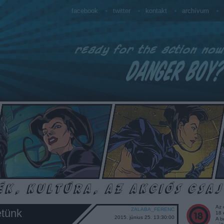
facebook
twitter
kontakt
archívum
Az 
ZALABA_FERENC
etünk
18 
2015. június 25. 13:30:00
A b