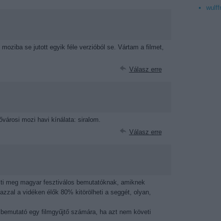
wulff
 moziba se jutott egyik féle verzióból se. Vártam a filmet,
.
Válasz erre
ővárosi mozi havi kínálata: siralom.
Válasz erre
sti meg magyar fesztiválos bemutatóknak, amiknek
azzal a vidéken élők 80% kitörölheti a seggét, olyan,
bemutató egy filmgyűjtő számára, ha azt nem követi