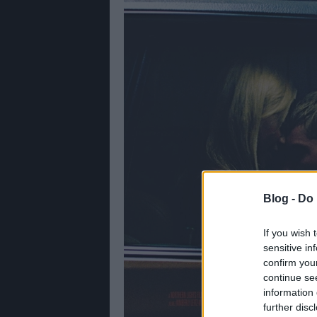
Blog -
Do 
If you wish 
sensitive in
confirm you
continue se
information 
further disc