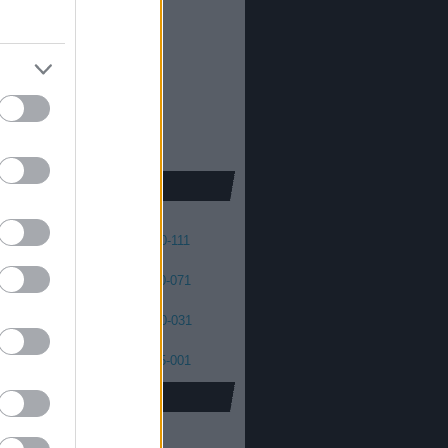
013
2012
oda Dániel
013
 skellington
012
2011
cs Máté
011
2010
2009
2008
41
140-131
130-121
120-111
01
100-091
090-081
080-071
61
060-051
050-041
040-031
21
020-011
010-006
005-001
oidus