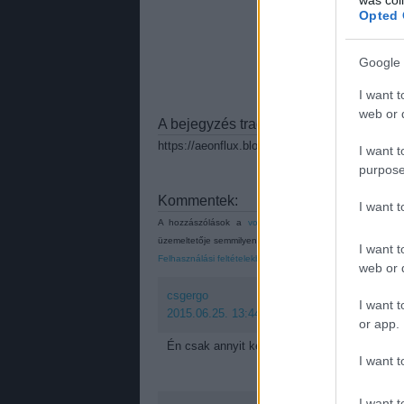
Opted 
Google 
I want t
web or d
A bejegyzés trackback címe:
https://aeonflux.blog.hu/api/trackback/id/75723
I want t
purpose
Kommentek:
I want 
A hozzászólások a
vonatkozó jogszabályok
értelmében
üzemeltetője semmilyen felelősséget nem vállal, azokat ne
I want t
Felhasználási feltételekben
és az
adatvédelmi tájékoztató
web or d
csgergo
I want t
2015.06.25. 13:44:12
or app.
Én csak annyit kérek, hogy a Crimson Peak f
I want t
I want t