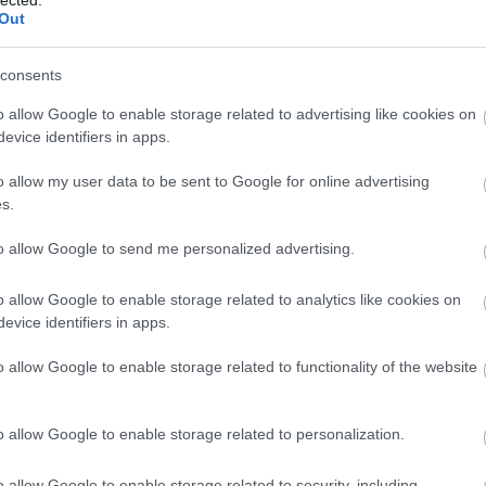
2
Out
Mics
2
magyar box
consents
jack
office: felvonás
2
o allow Google to enable storage related to advertising like cookies on
Taká
evice identifiers in apps.
2
66
o allow my user data to be sent to Google for online advertising
s.
to allow Google to send me personalized advertising.
150-1
 felhasználói tartalomnak minősülnek, értük a
szolgáltatás technikai
m ellenőrzi. Kifogás esetén forduljon a blog szerkesztőjéhez. Részletek a
o allow Google to enable storage related to analytics like cookies on
110-1
ban
.
evice identifiers in apps.
070-0
o allow Google to enable storage related to functionality of the website
030-0
elirattal menjen a mozikban.
o allow Google to enable storage related to personalization.
Válasz erre
andr
o allow Google to enable storage related to security, including