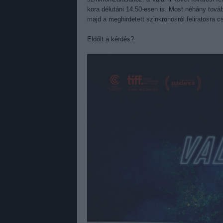
kora délutáni 14.50-esen is. Most néhány tovább
majd a meghirdetett szinkronosról feliratosra c
Eldőlt a kérdés?