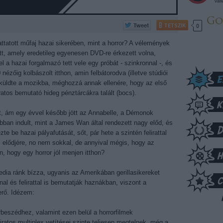
vál
TETSZIK
0
ttatott műfaj hazai sikerében, mint a horror? A vélemények
t, amely eredetileg egyenesen DVD-re érkezett volna,
l a hazai forgalmazó tett vele egy próbát - szinkronnal -, és
ézőig kolbászolt itthon, amin felbátorodva (illetve stúdiói
beküldte a mozikba, méghozzá annak ellenére, hogy az első
ratos bemutató hideg pénztárcákra talált (bocs).
ót, ám egy évvel később jött az Annabelle, a Démonok
obban indult, mint a James Wan által rendezett nagy előd, és
te be hazai pályafutását, sőt, pár hete a szintén felirattal
az elődjére, no nem sokkal, de annyival mégis, hogy az
, hogy egy horror jól menjen itthon?
ia ránk bízza, ugyanis az Amerikában gerillasikereket
al és felirattal is bemutatják haznákban, viszont a
yerő. Idézem:
rbeszédhez, valamint ezen belül a horrorfilmek
iratos multiplex vetítései szinte teljesen megtelnek, még a