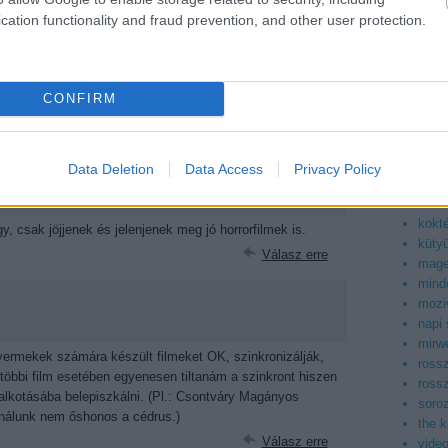
asiaf
cation functionality and fraud prevention, and other user protection.
az ig
boog
rorfilmek a hazai mozikból, pláne a DVD piacról, hogy
facto
s vmilyen formában megérkezik hozzánk. Pláne, ha még jó
filmb
CONFIRM
filmd
filmv
Válasz erre
geek
kepr
Data Deletion
Data Access
Privacy Policy
konn
korea
kokt
 csak jöjjenek és jelenjenek meg jó horrorfilmek is.
küty
Válasz erre
mag
mind
mozi
napi
mirwe
gyermekek számára készült filmeket OK, szinkronizálják,
ross
többi film esetében egyenesen tiltanám a szinkront hiszen
ross
 alkotásába belepiszkálni. (Pl.: Csontváry Magányos
soroz
 nálunk nem őshonos a cédrus.)
the 
Válasz erre
vide