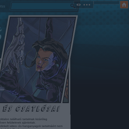
rss
oldalon található tartalmak kizárólag
éven felülieknek ajánlottak.
elinkelt video- és hanganyagok tartalmáért nem