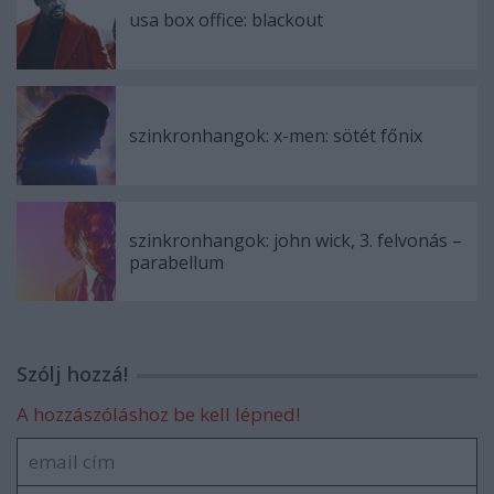
usa box office: blackout
szinkronhangok: x-men: sötét főnix
szinkronhangok: john wick, 3. felvonás –
parabellum
Szólj hozzá!
A hozzászóláshoz be kell lépned!