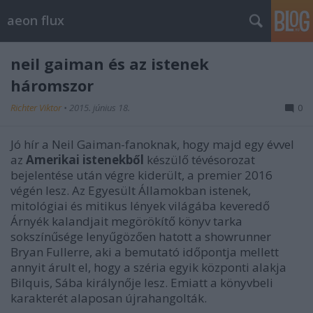
aeon flux
neil gaiman és az istenek
háromszor
Richter Viktor
•
2015. június 18.
0
Jó hír a Neil Gaiman-fanoknak, hogy majd egy évvel
az
Amerikai istenekből
készülő tévésorozat
bejelentése után végre kiderült, a premier 2016
végén lesz. Az Egyesült Államokban istenek,
mitológiai és mitikus lények világába keveredő
Árnyék kalandjait megörökítő könyv tarka
sokszínűsége lenyűgözően hatott a showrunner
Bryan Fullerre, aki a bemutató időpontja mellett
annyit árult el, hogy a széria egyik központi alakja
Bilquis, Sába királynője lesz. Emiatt a könyvbeli
karakterét alaposan újrahangolták.