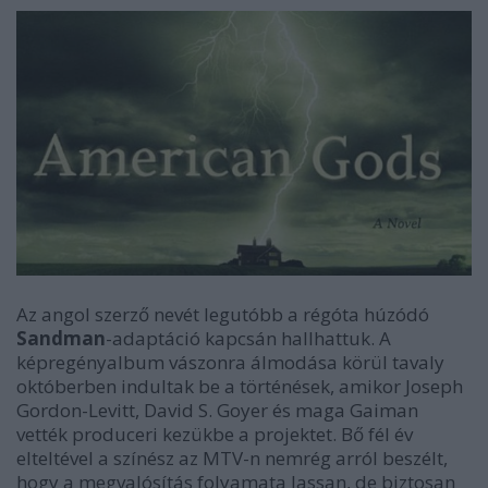
Az angol szerző nevét legutóbb a régóta húzódó
Sandman
-adaptáció kapcsán hallhattuk. A
képregényalbum vászonra álmodása körül tavaly
októberben indultak be a történések, amikor Joseph
Gordon-Levitt, David S. Goyer és maga Gaiman
vették produceri kezükbe a projektet. Bő fél év
elteltével a színész az MTV-n nemrég arról beszélt,
hogy a megvalósítás folyamata lassan, de biztosan