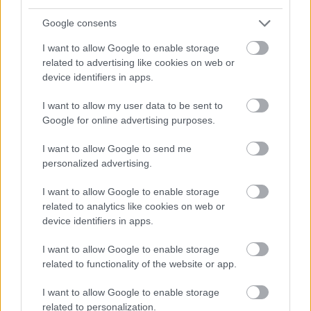
Google consents
I want to allow Google to enable storage
related to advertising like cookies on web or
device identifiers in apps.
I want to allow my user data to be sent to
Google for online advertising purposes.
I want to allow Google to send me
personalized advertising.
I want to allow Google to enable storage
related to analytics like cookies on web or
device identifiers in apps.
I want to allow Google to enable storage
related to functionality of the website or app.
Címkék:
fox
comics
fantasy
tv show
neil gaiman
warner
I want to allow Google to enable storage
spinoff
sandman
david s goyer
dc
roadmovie
road movie
related to personalization.