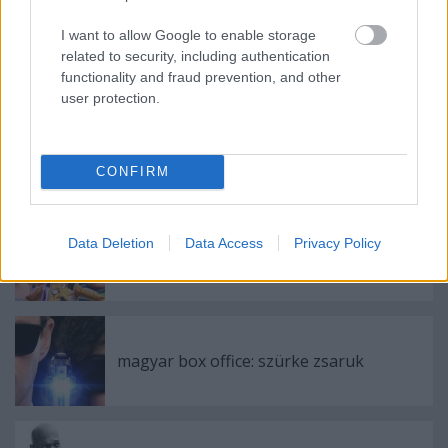
starz
superhero
lucifer
tv sorozat
bryan fuller
dc comics
joseph gordon levitt
adaptation
american gods
filmhir
I want to allow Google to enable storage
related to security, including authentication
joseph gordon-levitt
film hir
tom ellis
chloe dancer
d b
functionality and fraud prevention, and other
woodside
user protection.
CONFIRM
Ajánlott bejegyzések:
Data Deletion
Data Access
Privacy Policy
usa box office: toy's play
magyar box office: szürke zsaruk