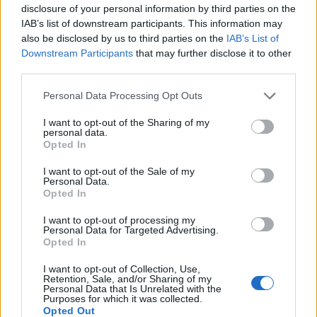
disclosure of your personal information by third parties on the
IAB’s list of downstream participants. This information may
also be disclosed by us to third parties on the
IAB’s List of
Időközben a Sandman egyik legnépszerűbb
Downstream Participants
that may further disclose it to other
szereplője,
Lucifer
mindennapjait feldolgozó tv-
third parties.
sorozat trailere is megtekinthető. A széria és az
Please note that this website/app uses one or more Google
Personal Data Processing Opt Outs
alapanyagául szolgáló, önálló DC spinoff
services and may gather and store information including but
főszereplője Lucifer, a bukott angyal (Tom Ellis), aki
not limited to your visit or usage behaviour. You may click to
I want to opt-out of the Sharing of my
a Pokol Uraként unalmasan és boldogtalanul
personal data.
grant or deny consent to Google and its third-party tags to
tengette napjait, mígnem nyugdíjba vonulva
Opted In
use your data for below specified purposes in below Google
otthagyja a trónt, és Los Angelesben az előkelő Lux
consent section.
I want to opt-out of the Sale of my
éjszakai mulató tulajdonosa lesz. Földi ittlétének
Personal Data.
hedonista örömeit azonban megzavarja egy
Opted In
gyilkosság, illetve az ennek következtében a nyakába
I want to opt-out of processing my
szakadó nyomozónő, Chloe Dancer (Lauren German).
Personal Data for Targeted Advertising.
Eközben az Úr sem lustálkodik: Amenadiel angyalt
Opted In
(D.B. Woodside) küldi világunkba, hogy meggyőzze a
Fényhozót, térjen vissza az alvilágba.
I want to opt-out of Collection, Use,
Retention, Sale, and/or Sharing of my
Personal Data that Is Unrelated with the
Purposes for which it was collected.
Opted Out