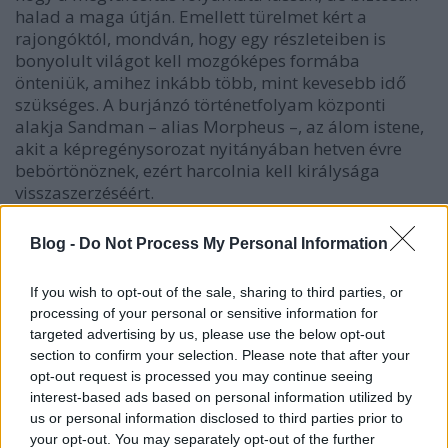
halad a maga útján. Emellett türelmet kért a
rajongóktól, mondván, hogy egy részleteiben is
bonyolult világot kell mozgóképes formába
önteniük, amihez inkább több, mint kevesebb idő
szükséges. A burjánzó történetfolyam központi
alakja Sandman – alias Morpheus –, az álom istene,
akit a képregénysorozat nyitányában hetven évre
bebörtönöznek, ezért harcolnia kell királysága
visszaszerzéséért.
Blog -
Do Not Process My Personal Information
If you wish to opt-out of the sale, sharing to third parties, or
processing of your personal or sensitive information for
targeted advertising by us, please use the below opt-out
section to confirm your selection. Please note that after your
opt-out request is processed you may continue seeing
interest-based ads based on personal information utilized by
us or personal information disclosed to third parties prior to
your opt-out. You may separately opt-out of the further