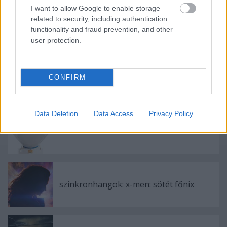
I want to allow Google to enable storage
related to security, including authentication
functionality and fraud prevention, and other
user protection.
Ajánlott bejegyzések:
usa box office: blackout
CONFIRM
Data Deletion
Data Access
Privacy Policy
usa box office: kis kedvencek
szinkronhangok: x-men: sötét főnix