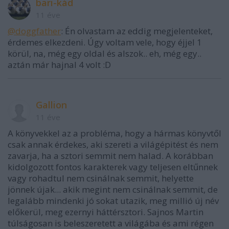
bari-kád
11 éve
@doggfather
: Én olvastam az eddig megjelenteket,
érdemes elkezdeni. Úgy voltam vele, hogy éjjel 1
körül, na, még egy oldal és alszok.. eh, még egy..
aztán már hajnal 4 volt :D
Gallion
11 éve
A könyvekkel az a probléma, hogy a hármas könyvtől
csak annak érdekes, aki szereti a világépitést és nem
zavarja, ha a sztori semmit nem halad. A korábban
kidolgozott fontos karakterek vagy teljesen eltűnnek
vagy rohadtul nem csinálnak semmit, helyette
jönnek újak... akik megint nem csinálnak semmit, de
legalább mindenki jó sokat utazik, meg millió új név
előkerül, meg ezernyi háttérsztori. Sajnos Martin
túlságosan is beleszeretett a világába és ami régen