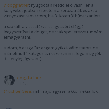
@doggfather
: nyugodtan kezdd el olvasni, én a
könyveket jobban szeretem a sorozatnál, és azt a
vinnyogást sem értem, h a 3. kötettől hűdeszar lett.
a szakállra visszatérve: ez így azért eléggé
leegyszerűsíti a dolgot, de csak spoilerezve tudnám
elmagyarázni.
tudom, h ez így "az engem gyíkká változtatott. de
már elmúlt"-kategória, nesze semmi, fogd meg jól,
de tényleg így van :) .
doggfather
11 éve
@Richter Géza
: nah majd egyszer akkor nekiállok.