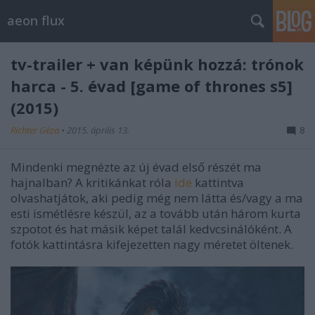
aeon flux
tv-trailer + van képünk hozzá: trónok
harca - 5. évad [game of thrones s5]
(2015)
Richter Géza
•
2015. április 13.
8
Mindenki megnézte az új évad első részét ma
hajnalban? A kritikánkat róla
ide
kattintva
olvashatjátok, aki pedig még nem látta és/vagy a ma
esti ismétlésre készül, az a tovább után három kurta
szpotot és hat másik képet talál kedvcsinálóként. A
fotók kattintásra kifejezetten nagy méretet öltenek.