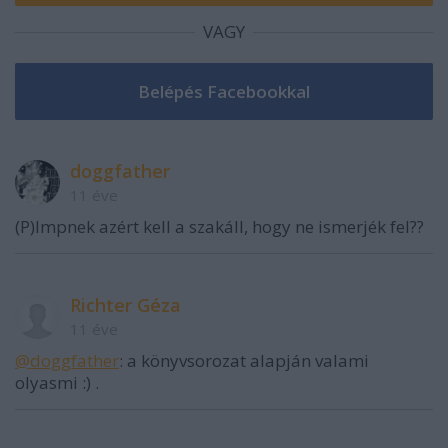
VAGY
doggfather
11 éve
(P)Impnek azért kell a szakáll, hogy ne ismerjék fel??
Richter Géza
11 éve
@doggfather
: a könyvsorozat alapján valami
olyasmi :) .