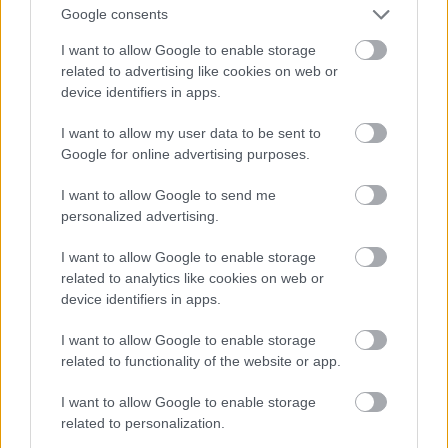
Google consents
I want to allow Google to enable storage
related to advertising like cookies on web or
device identifiers in apps.
I want to allow my user data to be sent to
Google for online advertising purposes.
I want to allow Google to send me
personalized advertising.
I want to allow Google to enable storage
related to analytics like cookies on web or
device identifiers in apps.
I want to allow Google to enable storage
related to functionality of the website or app.
Címkék:
hbo
trailer
fantasy
tv sorozat
adventure
lena
I want to allow Google to enable storage
headey
game of thrones
george r r martin
emilia clarke
related to personalization.
peter dinklage
nikolaj coster waldau