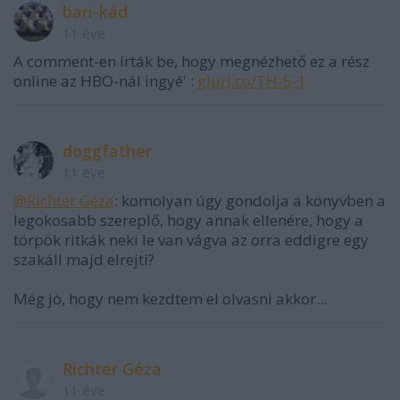
bari-kád
11 éve
A comment-en írták be, hogy megnézhető ez a rész
online az HBO-nál ingyé' :
glurl.co/TH-5-1
doggfather
11 éve
@Richter Géza
: komolyan úgy gondolja a könyvben a
legokosabb szereplő, hogy annak ellenére, hogy a
törpök ritkák neki le van vágva az orra eddigre egy
szakáll majd elrejti?
Még jó, hogy nem kezdtem el olvasni akkor...
Richter Géza
11 éve