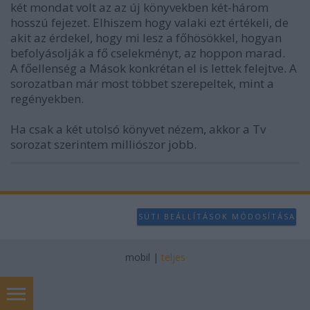
két mondat volt az az új könyvekben két-három
hosszú fejezet. Elhiszem hogy valaki ezt értékeli, de
akit az érdekel, hogy mi lesz a főhösökkel, hogyan
befolyásolják a fő cselekményt, az hoppon marad.
A főellenség a Mások konkrétan el is lettek felejtve. A
sorozatban már most többet szerepeltek, mint a
regényekben.
Ha csak a két utolsó könyvet nézem, akkor a Tv
sorozat szerintem milliószor jobb.
SÜTI BEÁLLÍTÁSOK MÓDOSÍTÁSA
mobil
|
teljes