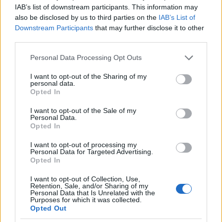
IAB’s list of downstream participants. This information may
also be disclosed by us to third parties on the
IAB’s List of
Downstream Participants
that may further disclose it to other
third parties.
Please note that this website/app uses one or more Google
Personal Data Processing Opt Outs
services and may gather and store information including but
not limited to your visit or usage behaviour. You may click to
I want to opt-out of the Sharing of my
personal data.
grant or deny consent to Google and its third-party tags to
Opted In
use your data for below specified purposes in below Google
consent section.
I want to opt-out of the Sale of my
Personal Data.
Opted In
I want to opt-out of processing my
Personal Data for Targeted Advertising.
Opted In
I want to opt-out of Collection, Use,
Retention, Sale, and/or Sharing of my
Personal Data that Is Unrelated with the
Purposes for which it was collected.
Opted Out