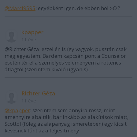
@Marci9595
: egyébként igen, de ebben hol :-O ?
kpapper
11 éve
@Richter Géza: ezzel én is így vagyok, pusztán csak
megjegyeztem. Bardem kapcsán pont a Counselor
esetén tér el a személyes véleményem a rottenes
átlagtól (szerintem kiváló ugyanis).
Richter Géza
11 éve
@kpapper
: szerintem sem annyira rossz, mint
amennyire abálták, bár inkább az alakítások miatt,
Scottól (főleg az alapanyag ismeretében) egy kicsit
kevésnek tűnt az a teljesítmény.