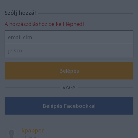
Szólj hozzá!
A hozzászóláshoz be kell lépned!
VAGY
kpapper
11 éve