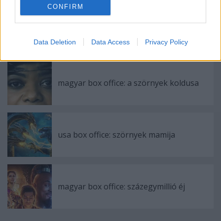
CONFIRM
usa box office: tegnapi filmek
Data Deletion
Data Access
Privacy Policy
magyar box office: a szörnyek koldusa
usa box office: szörnyek mamija
magyar box office: százegymillió éj