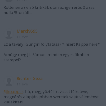
Rottenen az első kritikák után az igen erős 0 azaz
nulla %-on áll...
Marci9595
11 éve
Ez a tavalyi Gungirl folytatása? *Insert Kappa here*
Amúgy meg J.L.Sámuel minden egyes filmben
szerepel?
Richter Géza
11 éve
@kpapper
: hú, meggyőztél ;) . viccet félretéve,
megnézés alapján jobban szeretek saját véleményt
kialakítani.