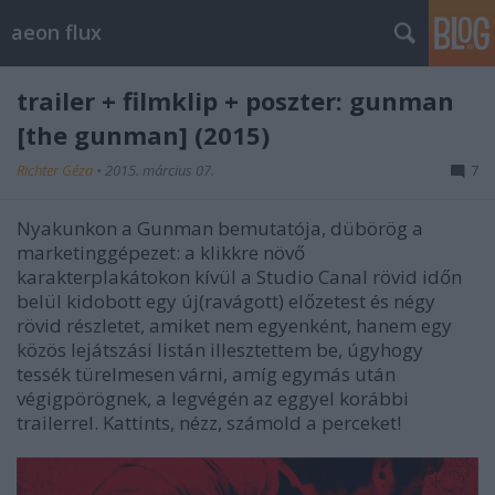
aeon flux
trailer + filmklip + poszter: gunman
[the gunman] (2015)
Richter Géza
•
2015. március 07.
7
Nyakunkon a Gunman bemutatója, dübörög a
marketinggépezet: a klikkre növő
karakterplakátokon kívül a Studio Canal rövid időn
belül kidobott egy új(ravágott) előzetest és négy
rövid részletet, amiket nem egyenként, hanem egy
közös lejátszási listán illesztettem be, úgyhogy
tessék türelmesen várni, amíg egymás után
végigpörögnek, a legvégén az eggyel korábbi
trailerrel. Kattints, nézz, számold a perceket!