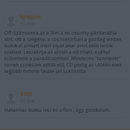
kpapper
11 éve
Off: Számomra az a film a no country párdarabja
volt, ott a szegény, a counselorban a gazdag ember
bukik el amiatt mert olyat akar amit nem lenne
szabad. Leszakitja az almát a nő miatt, ezáltal
kiűzettetik a paradicsomból. Mindezen "tanmesét"
remek színészek adták elő, CD pedig az utóbbi évek
legjobb femme fatale-ját szállította.
E900
11 éve
Hatalmas bukta lesz ez a film , úgy gondolom.