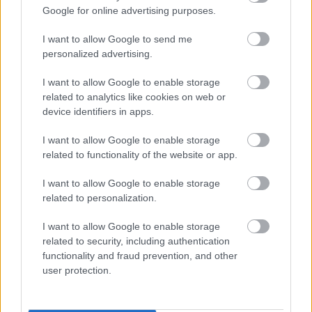
Google for online advertising purposes.
I want to allow Google to send me
personalized advertising.
I want to allow Google to enable storage
related to analytics like cookies on web or
device identifiers in apps.
Címkék:
trailer
poszter
action
ray winstone
sean penn
javier
I want to allow Google to enable storage
bardem
poster
idris elba
filmklip
eurocinema
big bang media
related to functionality of the website or app.
studiocanal
I want to allow Google to enable storage
related to personalization.
I want to allow Google to enable storage
Ajánlott bejegyzések:
related to security, including authentication
functionality and fraud prevention, and other
user protection.
a függetlenedés napja