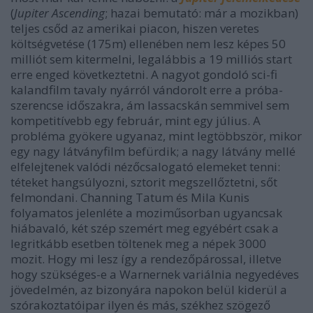
(
Jupiter Ascending
; hazai bemutató: már a mozikban)
teljes csőd az amerikai piacon, hiszen veretes
költségvetése (175m) ellenében nem lesz képes 50
milliót sem kitermelni, legalábbis a 19 milliós start
erre enged következtetni. A nagyot gondoló sci-fi
kalandfilm tavaly nyárról vándorolt erre a próba-
szerencse időszakra, ám lassacskán semmivel sem
kompetitívebb egy február, mint egy július. A
probléma gyökere ugyanaz, mint legtöbbször, mikor
egy nagy látványfilm befürdik; a nagy látvány mellé
elfelejtenek valódi nézőcsalogató elemeket tenni:
téteket hangsúlyozni, sztorit megszellőztetni, sőt
felmondani. Channing Tatum és Mila Kunis
folyamatos jelenléte a moziműsorban ugyancsak
hiábavaló, két szép szemért meg egyébért csak a
legritkább esetben töltenek meg a népek 3000
mozit. Hogy mi lesz így a rendezőpárossal, illetve
hogy szükséges-e a Warnernek variálnia negyedéves
jövedelmén, az bizonyára napokon belül kiderül a
szórakoztatóipar ilyen és más, székhez szögező