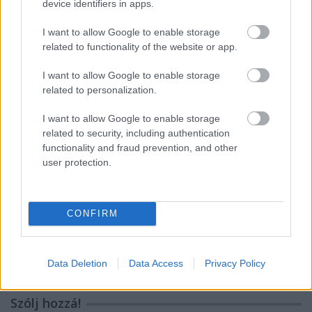
device identifiers in apps.
magyar box office: szürke zsaruk
I want to allow Google to enable storage
related to functionality of the website or app.
I want to allow Google to enable storage
magyar box office: sötét út
related to personalization.
I want to allow Google to enable storage
related to security, including authentication
functionality and fraud prevention, and other
szinkronhangok: rocketman
user protection.
CONFIRM
szinkronhangok: mami
Data Deletion
Data Access
Privacy Policy
Szólj hozzá!