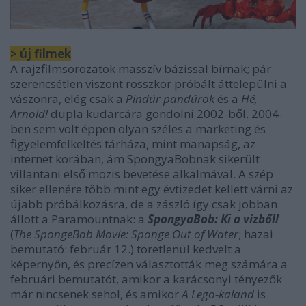
> új filmek
A rajzfilmsorozatok masszív bázissal bírnak; pár
szerencsétlen viszont rosszkor próbált áttelepülni a
vászonra, elég csak a
Pindúr pandúrok
és a
Hé,
Arnold!
dupla kudarcára gondolni 2002-ből. 2004-
ben sem volt éppen olyan széles a marketing és
figyelemfelkeltés tárháza, mint manapság, az
internet korában, ám SpongyaBobnak sikerült
villantani első mozis bevetése alkalmával. A szép
siker ellenére több mint egy évtizedet kellett várni az
újabb próbálkozásra, de a zászló így csak jobban
állott a Paramountnak: a
SpongyaBob: Ki a vízből!
(
The SpongeBob Movie: Sponge Out of Water
; hazai
bemutató: február 12.) töretlenül kedvelt a
képernyőn, és precízen választották meg számára a
februári bemutatót, amikor a karácsonyi tényezők
már nincsenek sehol, és amikor
A Lego-kaland
is