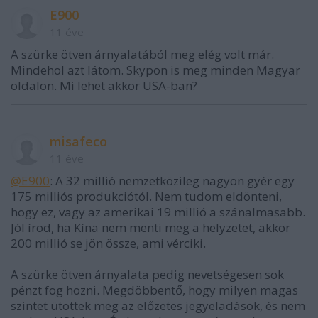
E900
11 éve
A szürke ötven árnyalatából meg elég volt már.
Mindehol azt látom. Skypon is meg minden Magyar
oldalon. Mi lehet akkor USA-ban?
misafeco
11 éve
@E900
: A 32 millió nemzetközileg nagyon gyér egy
175 milliós produkciótól. Nem tudom eldönteni,
hogy ez, vagy az amerikai 19 millió a szánalmasabb.
Jól írod, ha Kína nem menti meg a helyzetet, akkor
200 millió se jön össze, ami vérciki.
A szürke ötven árnyalata pedig nevetségesen sok
pénzt fog hozni. Megdöbbentő, hogy milyen magas
szintet ütöttek meg az előzetes jegyeladások, és nem