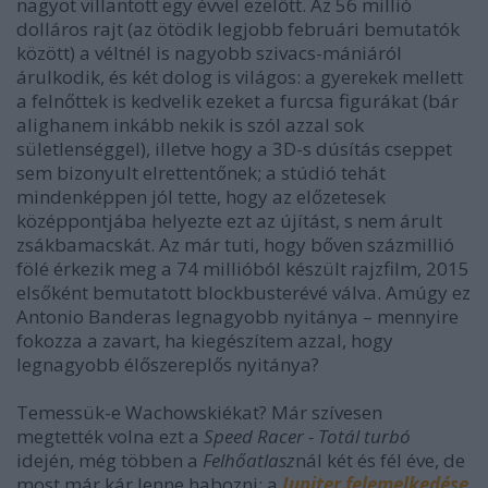
nagyot villantott egy évvel ezelőtt. Az 56 millió
dolláros rajt (az ötödik legjobb februári bemutatók
között) a véltnél is nagyobb szivacs-mániáról
árulkodik, és két dolog is világos: a gyerekek mellett
a felnőttek is kedvelik ezeket a furcsa figurákat (bár
alighanem inkább nekik is szól azzal sok
sületlenséggel), illetve hogy a 3D-s dúsítás cseppet
sem bizonyult elrettentőnek; a stúdió tehát
mindenképpen jól tette, hogy az előzetesek
középpontjába helyezte ezt az újítást, s nem árult
zsákbamacskát. Az már tuti, hogy bőven százmillió
fölé érkezik meg a 74 millióból készült rajzfilm, 2015
elsőként bemutatott blockbusterévé válva. Amúgy ez
Antonio Banderas legnagyobb nyitánya – mennyire
fokozza a zavart, ha kiegészítem azzal, hogy
legnagyobb élőszereplős nyitánya?
Temessük-e Wachowskiékat? Már szívesen
megtették volna ezt a
Speed Racer - Totál turbó
idején, még többen a
Felhőatlasz
nál két és fél éve, de
most már kár lenne habozni: a
Jupiter felemelkedése