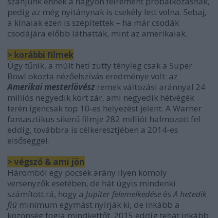
szánjunk ennek a nagyon félrement próbálkozásnak,
pedig az még nyitánynak is csekély lett volna. Sebaj,
a kínaiak ezen is szépítettek – ha már csodák
csodájára előbb láthatták, mint az amerikaiak.
> korábbi filmek
Úgy tűnik, a múlt heti zutty tényleg csak a Super
Bowl okozta nézőelszívás eredménye volt: az
Amerikai mesterlövész
remek változási aránnyal 24
milliós negyedik kört zár, ami negyedik hétvégék
terén igencsak top 10-es helyezést jelent. A Warner
fantasztikus sikerű filmje 282 milliót halmozott fel
eddig, továbbra is célkeresztjében a 2014-es
elsőséggel.
> végszó & ami jön
Háromból egy pocsék arány ilyen komoly
versenyzők esetében, de hát úgyis mindenki
számított rá, hogy a
Jupiter felemelkedése
és
A hetedik
fiú
minimum egymást nyírják ki, de inkább a
közönség fogja mindkettőt. 2015 eddig tehát inkább