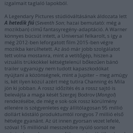
izgalmait taglaló lapokból.
A Legendary Pictures stúdióváltásának áldozata lett
A hetedik fiú
(
Seventh Son
; hazai bemutató: még a
mozikban) című fantasyregény-adaptáció. A Warner
könnyes búcsút intett, a Universal felkarolt, s így a
még 2012-ben leforgatott film 2015-ben végre
mozikba kerülhetett. Az ásó már jobb szolgálatot
tett volna mostanra, mint a vetítőgép, hiszen a
vizuális trükkökkel kétségtelenül bőkezűen bánó
trailer ugyanúgy nem tudott kapaszkodókat
nyújtani a közönségnek, mint a Jupiter – meg amúgy
is, két ilyen közül azért még tutira Channing és Mila
jön ki jobban. A rossz időzítés és a rossz sajtó is
belevájta a maga kését Szergej Bodrov (
Mongol
)
rendezésébe, de még e sok-sok rossz körülmény
ellenére is szégyenletes egy állítólagosan 95 millió
dollárt kóstáló produktumtól rongyos 7 millió első
hétvége gyanánt. Az út innen gyorsan vezet lefelé,
szóval 15 milliónál messzebbre nyúló sorsot ne