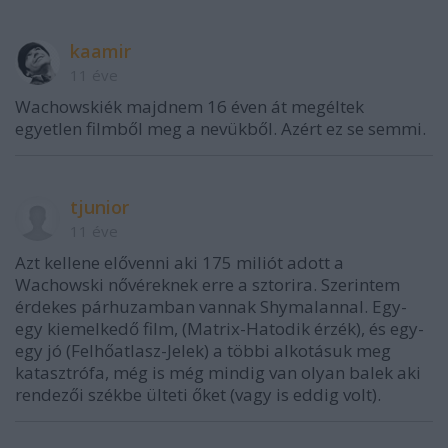
kaamir
11 éve
Wachowskiék majdnem 16 éven át megéltek
egyetlen filmből meg a nevükből. Azért ez se semmi.
tjunior
11 éve
Azt kellene elővenni aki 175 miliót adott a
Wachowski nővéreknek erre a sztorira. Szerintem
érdekes párhuzamban vannak Shymalannal. Egy-
egy kiemelkedő film, (Matrix-Hatodik érzék), és egy-
egy jó (Felhőatlasz-Jelek) a többi alkotásuk meg
katasztrófa, még is még mindig van olyan balek aki
rendezői székbe ülteti őket (vagy is eddig volt).