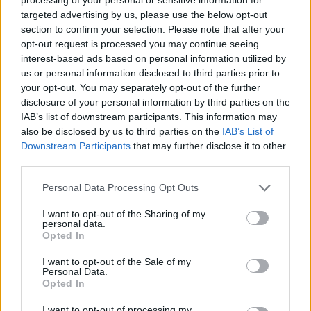
menekülőutat, már akit nem parancsol párjuk a
targeted advertising by us, please use the below opt-out
rendhagyó romantikázásra. Az akciófilm vagány
section to confirm your selection. Please note that after your
előzetessel bír, de különlegességére nem hívta fel
opt-out request is processed you may continue seeing
igazán a figyelmet, szóval a hosszú távú
interest-based ads based on personal information utilized by
érvényesülés itt a kalapban van. A kezdet azért 20
us or personal information disclosed to third parties prior to
millió közelébe remélhető.
your opt-out. You may separately opt-out of the further
disclosure of your personal information by third parties on the
> a top 10 (hivatalos becsült adatok)
IAB’s list of downstream participants. This information may
also be disclosed by us to third parties on the
IAB’s List of
#
volt
film
hétvégi
Downstream Participants
that may further disclose it to other
#
bevétel
third parties.
1
ú
SpongyaBob: Ki a vízből!
$56.0m
Please note that this website/app uses one or more Google
2
1
Amerikai mesterlövész
$24.2m
Personal Data Processing Opt Outs
services and may gather and store information including but
3
ú
Jupiter felemelkedése
$19.0m
not limited to your visit or usage behaviour. You may click to
I want to opt-out of the Sharing of my
4
ú
A hetedik fiú
$7.1m
personal data.
grant or deny consent to Google and its third-party tags to
5
3
Paddington
$5.4m
Opted In
use your data for below specified purposes in below Google
6
2
Project Almanac
$5.3m
consent section.
I want to opt-out of the Sale of my
7
7
Kódjátszma
$4.9m
Personal Data.
8
6
Bérhaverok
$4.8m
Opted In
9
4
Black or White
$4.5m
10
5
A szomszéd fiú
$4.1m
I want to opt-out of processing my