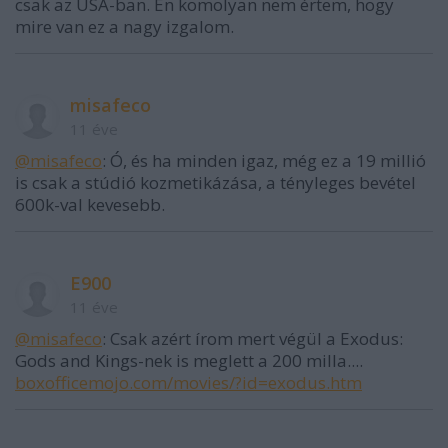
csak az USA-ban. Én komolyan nem értem, hogy
mire van ez a nagy izgalom.
misafeco
11 éve
@misafeco
: Ó, és ha minden igaz, még ez a 19 millió
is csak a stúdió kozmetikázása, a tényleges bevétel
600k-val kevesebb.
E900
11 éve
@misafeco
: Csak azért írom mert végül a Exodus:
Gods and Kings-nek is meglett a 200 milla....
boxofficemojo.com/movies/?id=exodus.htm