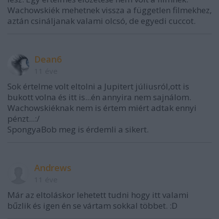
Wachowskiék mehetnek vissza a független filmekhez,
aztán csináljanak valami olcsó, de egyedi cuccot.
Dean6
11 éve
Sok értelme volt eltolni a Jupitert júliusról,ott is
bukott volna és itt is...én annyira nem sajnálom.
Wachowskiéknak nem is értem miért adtak ennyi
pénzt...:/
SpongyaBob meg is érdemli a sikert.
Andrews
11 éve
Már az eltoláskor lehetett tudni hogy itt valami
bűzlik és igen én se vártam sokkal többet. :D