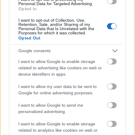
Personal Data for Targeted Advertising.
Opted In
I want to opt-out of Collection, Use,
Retention, Sale, and/or Sharing of my
Personal Data that Is Unrelated with the
Purposes for which it was collected.
Opted Out
Címkék:
fantasy
box office
animation
sci fi
warner
wachowski
universal
mila kunis
adaptation
spongebob
channing tatum
Google consents
children movie
3D cinema
I want to allow Google to enable storage
related to advertising like cookies on web or
device identifiers in apps.
Ajánlott bejegyzések:
I want to allow my user data to be sent to
Google for online advertising purposes.
I want to allow Google to send me
usa box office: toy's play
personalized advertising.
I want to allow Google to enable storage
related to analytics like cookies on web or