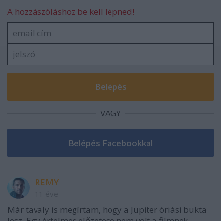
A hozzászóláshoz be kell lépned!
VAGY
REMY
11 éve
Már tavaly is megírtam, hogy a Jupiter óriási bukta
lesz. Egy értelmes előzetese nem volt a filmnek.