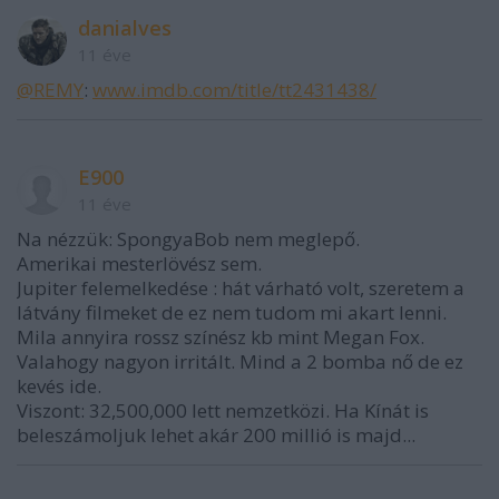
danialves
11 éve
@REMY
:
www.imdb.com/title/tt2431438/
E900
11 éve
Na nézzük: SpongyaBob nem meglepő.
Amerikai mesterlövész sem.
Jupiter felemelkedése : hát várható volt, szeretem a
látvány filmeket de ez nem tudom mi akart lenni.
Mila annyira rossz színész kb mint Megan Fox.
Valahogy nagyon irritált. Mind a 2 bomba nő de ez
kevés ide.
Viszont: 32,500,000 lett nemzetközi. Ha Kínát is
beleszámoljuk lehet akár 200 millió is majd...