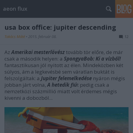
aeon flux
usa box office: jupiter descending
Takács Máté
•
2015. február 08.
12
Az
Amerikai mesterlövész
tovább tör előre, de már
csak a második helyen: a
SpongyaBob: Ki a vízből!
fantasztikusan jól nyitott az élen. Mindeközben két
súlyos, ám a legkevésbé sem váratlan buktát is
felszolgáltak: a
Jupiter felemelkedése
nyáron mégis
jobban járt volna,
A hetedik fiú
t pedig csak a
nemzetközi százmillió miatt volt érdemes mégis
kivenni a dobozból...