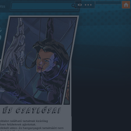
rss
oldalon található tartalmak kizárólag
éven felülieknek ajánlottak.
elinkelt video- és hanganyagok tartalmáért nem