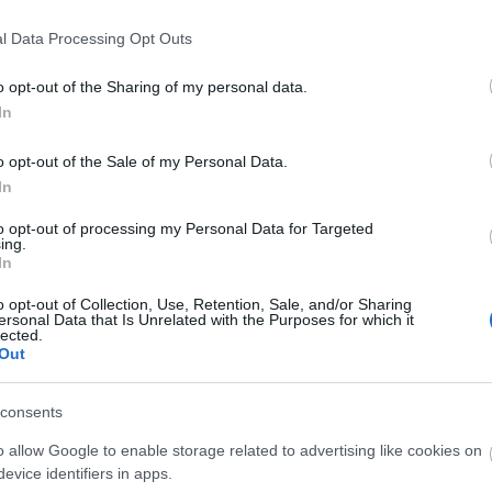
jacy
numb
l Data Processing Opt Outs
reall
magya
o opt-out of the Sharing of my personal data.
jacy
In
numbe
59
anymo
magya
o opt-out of the Sale of my Personal Data.
Kerm
In
munka
jobbn
 felhasználói tartalomnak minősülnek, értük a
szolgáltatás technikai
to opt-out of processing my Personal Data for Targeted
ing.
haza
m ellenőrzi. Kifogás esetén forduljon a blog szerkesztőjéhez. Részletek a
In
Kerm
ban
.
ilyen
o opt-out of Collection, Use, Retention, Sale, and/or Sharing
Köszö
ersonal Data that Is Unrelated with the Purposes for which it
usa b
lected.
Out
Utol
m hallgattam volna meg. Alapja nagyon rendben van.
Válasz erre
consents
150j
o allow Google to enable storage related to advertising like cookies on
bd
(
1
evice identifiers in apps.
boxo