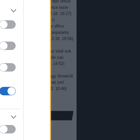
jevan:
Interesting to see how box office
ers change over time. Audience taste
y keeps evolving, ...
(
2025.12.18. 19:17
)
r box office: százegymillió éj
jevan:
Good read overall. Box office
rs don’t always reflect real popularity
re, especially wit...
(
2025.12.18. 18:56
)
r box office: sötét út
a:
Rengeteg kritika van itt, ez totál sok
! Gratulálunk! Egy jó film tele van
ál jobb képek...
(
2024.05.13. 14:52
)
i bemutatónaptár 2019
a:
Nem gondoltam volna, hogy filmekről
 sokat és ennyi érdekeset lehet írni!
njük a cikket!...
(
2023.07.03. 10:46
)
ox office: új élmény
só 20
ofilm
(
16
)
00
)
ffice
(
398
)