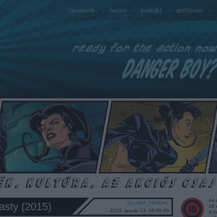
facebook
twitter
kontakt
archívum
Az 
ZALABA_FERENC
nasty (2015)
18 
2015. január 13. 09:05:00
A b