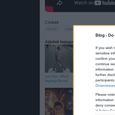
Címkék
videoklip
hallgatnivalo
electronic
prodi
Blog -
Do 
Ajánlott bejegyzések:
If you wish 
sensitive in
confirm you
continue se
information 
further disc
usa box office:
szinkronhangok:
s
participants
tegnapi filmek
rocketman
é
Downstream 
Please note
information 
deny consent
in below Go