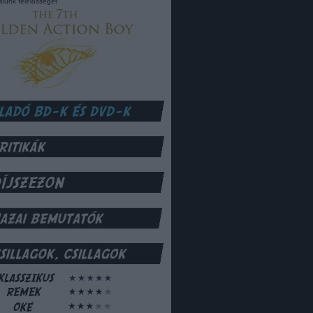
lalunk felelősséget