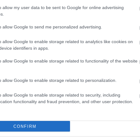
dvd
(
ár többet vártam a nagy visszatérő számtól, de így se
o allow my user data to be sent to Google for online advertising
film
(
arnak meg pláne nem mondanám.
s.
fun
(
Válasz erre
irod
to allow Google to send me personalized advertising.
lépés Facebookkal
jate
kult
o allow Google to enable storage related to analytics like cookies on
offto
evice identifiers in apps.
szin
tv
(
5
o allow Google to enable storage related to functionality of the website
zen
o allow Google to enable storage related to personalization.
Zala
2
o allow Google to enable storage related to security, including
2
cation functionality and fraud prevention, and other user protection.
Bajt
2
Néme
CONFIRM
2
Cseh