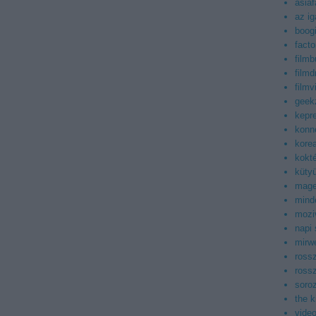
asiaf
az ig
boog
facto
filmb
filmd
filmv
geek
kepr
konn
korea
kokt
küty
mag
mind
mozi
napi
mirwe
ross
ross
soroz
the 
vide