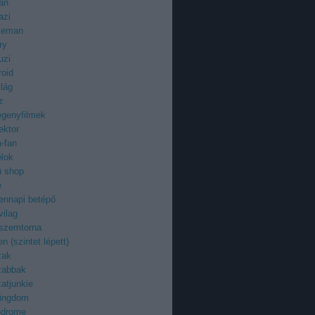
an
azi
ieman
ry
uzi
roid
ilág
z
egenyfilmek
ektor
-fan
élok
ü shop
e
ennapi betépő
vilag
 szemtorna
n (szintet lépett)
zak
zabbak
atjunkie
kingdom
odrome