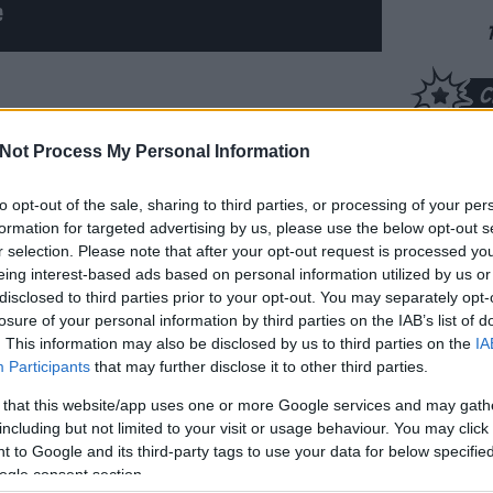
gy
Not Process My Personal Information
to opt-out of the sale, sharing to third parties, or processing of your per
formation for targeted advertising by us, please use the below opt-out s
r selection. Please note that after your opt-out request is processed y
eing interest-based ads based on personal information utilized by us or
disclosed to third parties prior to your opt-out. You may separately opt-
losure of your personal information by third parties on the IAB’s list of
zinkronhangok:
magyar box
. This information may also be disclosed by us to third parties on the
IA
retlenségi
office:
százegymillió éj
Participants
that may further disclose it to other third parties.
Dobr
 that this website/app uses one or more Google services and may gath
nem t
including but not limited to your visit or usage behaviour. You may click 
rossz
 to Google and its third-party tags to use your data for below specifi
(
2026
ogle consent section.
kriti