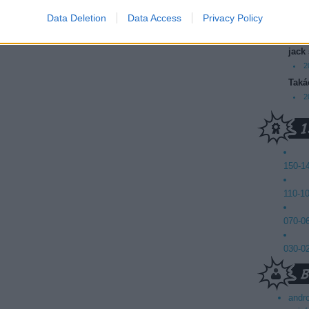
2
Data Deletion
Data Access
Privacy Policy
Mics
2
jack
2
Taká
2
150-1
110-1
070-0
030-0
andr