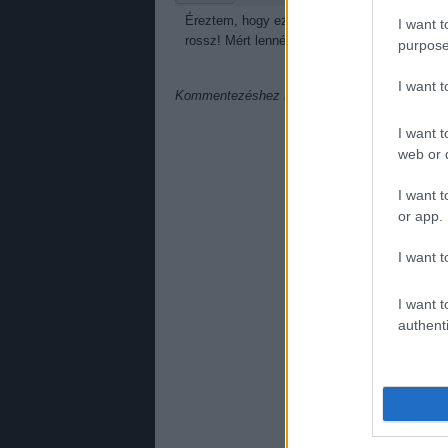
Éreztem, hogy ez ki lesz téve ide. Helyes! B
I want t
rossz! Mért lennének túl öregek ehhez? Sz
purpose
I want 
Kommentezéshez
lépj be
, vagy
regisztrálj
! ‐
Be
I want t
web or d
I want t
or app.
I want t
I want t
authenti