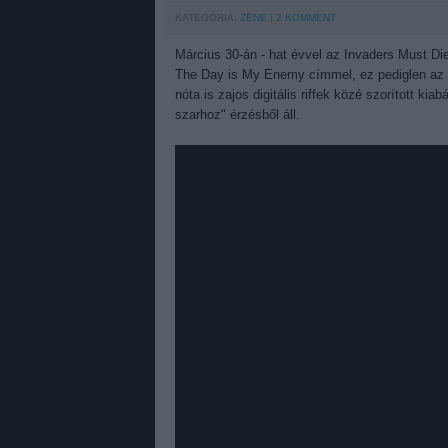
KATEGÓRIA:
ZENE
2
KOMMENT
Március 30-án - hat évvel az Invaders Must Di
The Day is My Enemy címmel, ez pediglen az e
nóta is zajos digitális riffek közé szorított k
szarhoz" érzésből áll.