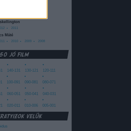
013
2012
oda Dániel
013
 skellington
012
2011
cs Máté
011
2010
2009
2008
41
140-131
130-121
120-111
01
100-091
090-081
080-071
61
060-051
050-041
040-031
21
020-011
010-006
005-001
oidus