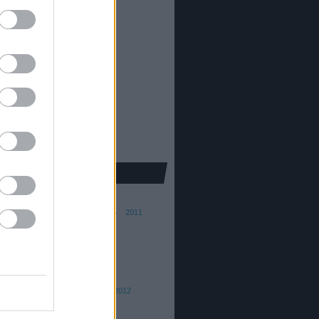
81
)
5319
)
41
)
alom
(
22
)
khaz
(
96
)
ura
(
5
)
pic
(
30
)
kron
(
251
)
25
)
e
(
139
)
ba Ferenc
015
2014
2013
2012
2011
010
2009
2008
ai András
016
2015
th Barna
015/16
2014/15
2013
2012
 Dániel