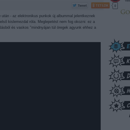
vál
TETSZIK
0
e után - az elektronikus punkok új albummal jelentkeznek
lső kislemezdal róla. Meglepetést nem fog okozni: ez a
iabálásból és vaskos "mindnyájan túl öregek agyunk ehhez a