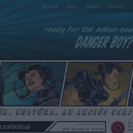
facebook
twitter
kontakt
archívum
Az 
ZALABA_FERENC
 csalódásai
18 
2014. december 31. 16:20:00
A b