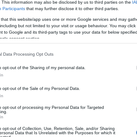
. This information may also be disclosed by us to third parties on the
IA
dvd
(
Participants
that may further disclose it to other third parties.
film
(
fun
(
 that this website/app uses one or more Google services and may gath
irod
including but not limited to your visit or usage behaviour. You may click 
jate
 to Google and its third-party tags to use your data for below specifi
kult
ogle consent section.
offto
szin
l Data Processing Opt Outs
tv
(
5
zen
sson
johnny depp
brad pitt
charlize theron
o opt-out of the Sharing of my personal data.
muel l jackson
russell crowe
arnold schwarzenegger
In
on
chris evans
darren aronofsky
jennifer connelly
Zala
sally hawkins
seth macfarlane
josh hutcherson
o opt-out of the Sale of my Personal Data.
2
captain america
david ayer
jennifer lawrence
In
2
mes
elizabeth olsen
religious
top film
Bajt
to opt-out of processing my Personal Data for Targeted
ing.
2
In
Néme
2
o opt-out of Collection, Use, Retention, Sale, and/or Sharing
Cseh
ersonal Data that Is Unrelated with the Purposes for which it
lected.