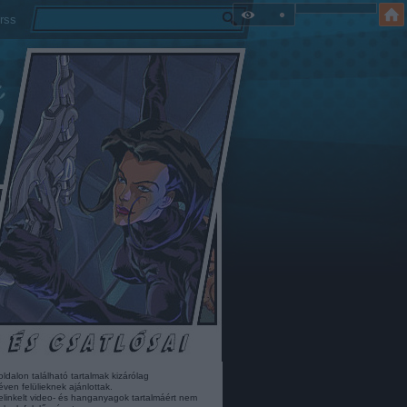
rss
oldalon található tartalmak kizárólag
éven felülieknek ajánlottak.
elinkelt video- és hanganyagok tartalmáért nem