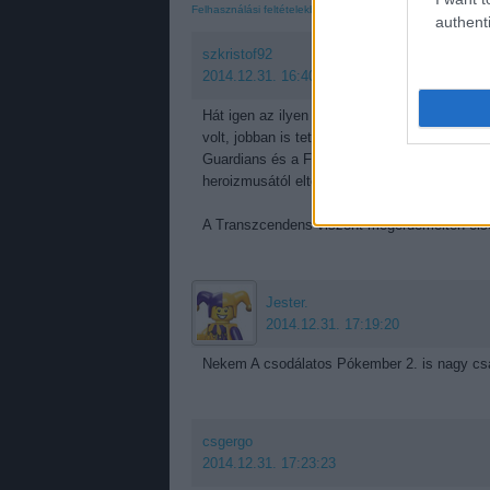
Felhasználási feltételekben
és az
adatvédelmi tájékoztató
authenti
szkristof92
2014.12.31. 16:40:46
Hát igen az ilyen listák mindig erősen embe
volt, jobban is tetszett mint a szintén szóra
Guardians és a Fury-val se voltak komoly gond
heroizmusától eltekintve.
A Transzcendens viszont megérdemelten els
Jester.
2014.12.31. 17:19:20
Nekem A csodálatos Pókember 2. is nagy csa
csgergo
2014.12.31. 17:23:23