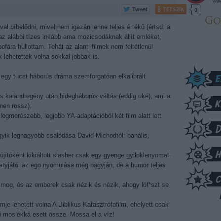
vál
TETSZIK
0
al bíbelődni, mivel nem igazán lenne teljes értékű (értsd: a
z alábbi tízes inkább ama mozicsodáknak állít emléket,
fára hullottam. Tehát az alanti filmek nem feltétlenül
 lehetettek volna sokkal jobbak is.
ő egy tucat háborús dráma szemforgatóan elkalibrált
s kalandregény után hidegháborús váltás (eddig oké), ami a
nen rossz).
 legmerészebb, legjobb YA-adaptációból két film alatt lett
egyik legnagyobb csalódása David Michodtól: banális,
jítóként kikiáltott slasher csak egy gyenge gyiloklenyomat.
atyjától az ego nyomulása még hagyján, de a humor teljes
mog, és az emberek csak nézik és nézik, ahogy lóf*szt se
lmje lehetett volna A Biblikus Katasztrófafilm, ehelyett csak
i moslékká esett össze. Mossa el a víz!