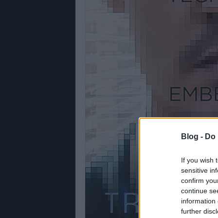
Blog -
Do 
If you wish 
sensitive in
confirm you
continue se
information 
further disc