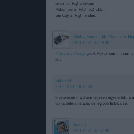
Godzilla: Fájt a lelkem
Pókember 2: FÁJT AZ ÉLET
Sin City 2: Fájt minden...
Zalaba_Ferenc
·
http://aeonflux.blo
2014.12.31. 17:29:40
@Jester.
:
@csgergo
: A Póktól semmit sem v
lett.
BobaFett
2014.12.31. 18:19:06
kivételesen majdnem teljesen egyetértek, ami 
volna bele a listába, de legjobb listába se.
freddyD
2014.12.31. 18:57:40