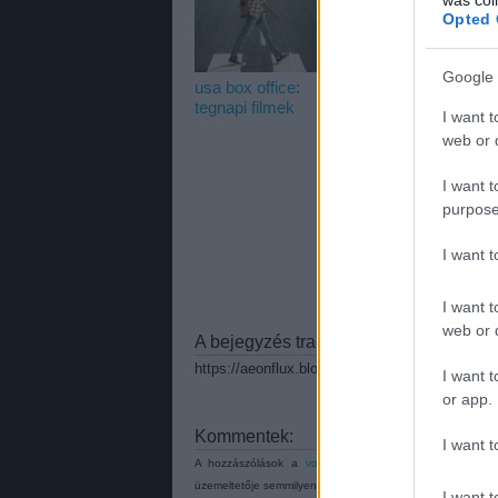
Opted 
Google 
usa box office:
usa box office:
u
tegnapi filmek
kis kedvencek
s
I want t
m
web or d
I want t
purpose
I want 
I want t
web or d
A bejegyzés trackback címe:
https://aeonflux.blog.hu/api/trackback/id/70265
I want t
or app.
Kommentek:
I want t
A hozzászólások a
vonatkozó jogszabályok
értelmében
üzemeltetője semmilyen felelősséget nem vállal, azokat ne
I want t