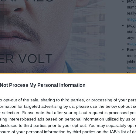
jacy
numb
reall
magya
jacy
numbe
anymo
magya
Kerm
munka
jobbn
haza
Kerm
ilyen
Not Process My Personal Information
Köszö
usa b
Utol
to opt-out of the sale, sharing to third parties, or processing of your per
formation for targeted advertising by us, please use the below opt-out s
r selection. Please note that after your opt-out request is processed y
eing interest-based ads based on personal information utilized by us or
150j
disclosed to third parties prior to your opt-out. You may separately opt-
bd
(
1
losure of your personal information by third parties on the IAB’s list of
boxo