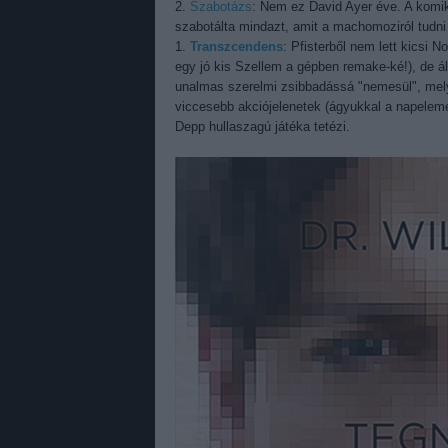
2.
Szabotázs
: Nem ez David Ayer éve. A komik
szabotálta mindazt, amit a machomoziról tudni
1.
Transzcendens
: Pfisterből nem lett kicsi 
egy jó kis Szellem a gépben remake-ké!), de 
unalmas szerelmi zsibbadássá "nemesül", mely
viccesebb akciójelenetek (ágyukkal a napelem
Depp hullaszagú játéka tetézi.