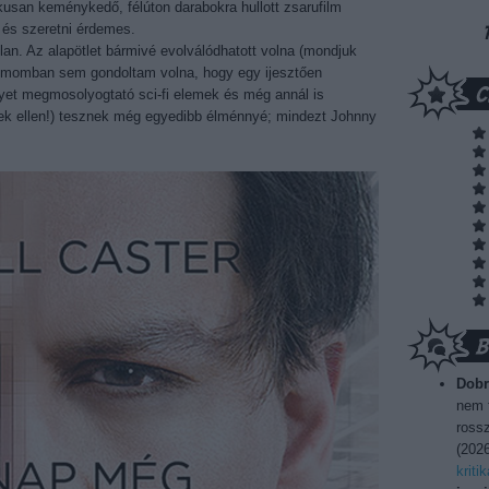
usan keménykedő, félúton darabokra hullott zsarufilm
 és szeretni érdemes.
Nolan. Az alapötlet bármivé evolválódhatott volna (mondjuk
álmomban sem gondoltam volna, hogy egy ijesztően
et megmosolyogtató sci-fi elemek és még annál is
ek ellen!) tesznek még egyedibb élménnyé; mindezt Johnny
Dobr
nem t
rossz
(
2026
kriti