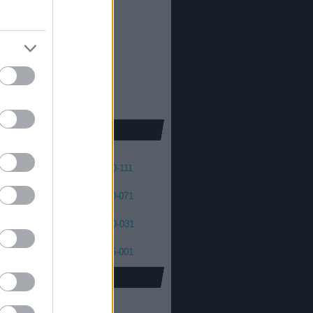
013
2012
oda Dániel
013
 skellington
012
2011
cs Máté
011
2010
2009
2008
41
140-131
130-121
120-111
01
100-091
090-081
080-071
61
060-051
050-041
040-031
21
020-011
010-006
005-001
oidus