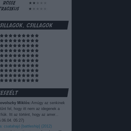
ovolszky Miklós:
Amúgy az senkinek
űnt fel, hogy itt nem az idegenek a
fiúk. Itt az történt, hogy az amer...
.06.04. 05:27
)
ka: csatahajó [battleship] (2012)