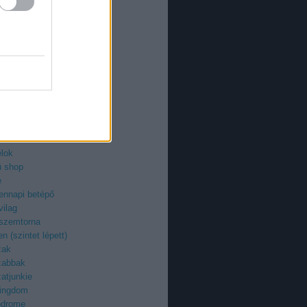
an
azi
ieman
ry
uzi
roid
ilág
z
egenyfilmek
ektor
-fan
élok
ü shop
e
ennapi betépő
vilag
 szemtorna
n (szintet lépett)
zak
zabbak
atjunkie
kingdom
odrome