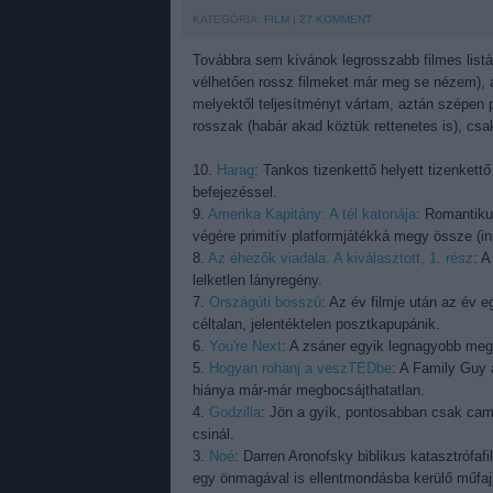
KATEGÓRIA:
FILM
27
KOMMENT
Továbbra sem kívánok legrosszabb filmes listáv
vélhetően rossz filmeket már meg se nézem), a
melyektől teljesítményt vártam, aztán szépen po
rosszak (habár akad köztük rettenetes is), csak
10.
Harag
: Tankos tizenkettő helyett tizenkett
befejezéssel.
9.
Amerika Kapitány: A tél katonája
: Romantiku
végére primitív platformjátékká megy össze (in
8.
Az éhezők viadala: A kiválasztott, 1. rész
: A
lelketlen lányregény.
7.
Országúti bosszú
: Az év filmje után az év 
céltalan, jelentéktelen posztkapupánik.
6.
You're Next
: A zsáner egyik legnagyobb megú
5.
Hogyan rohanj a veszTEDbe
: A Family Guy 
hiánya már-már megbocsájthatatlan.
4.
Godzilla
: Jön a gyík, pontosabban csak cam
csinál.
3.
Noé
: Darren Aronofsky biblikus katasztrófafi
egy önmagával is ellentmondásba kerülő műfaj