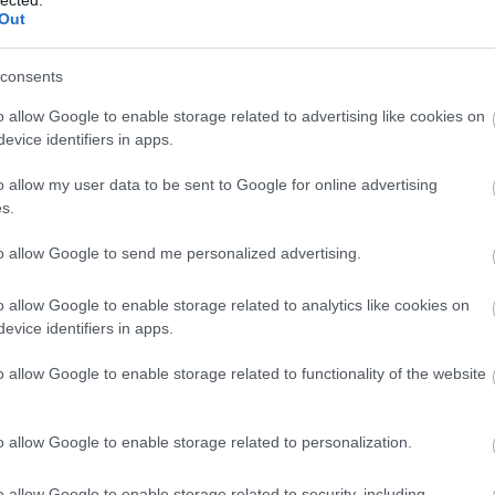
2
Out
Mics
2
consents
jack
sa box office:
szinkronhangok:
zörnyek
mami
2
o allow Google to enable storage related to advertising like cookies on
amija
Taká
evice identifiers in apps.
2
o allow my user data to be sent to Google for online advertising
s.
to allow Google to send me personalized advertising.
usa box office: új
150-1
élmény
o allow Google to enable storage related to analytics like cookies on
110-1
evice identifiers in apps.
070-0
61
o allow Google to enable storage related to functionality of the website
030-0
o allow Google to enable storage related to personalization.
 felhasználói tartalomnak minősülnek, értük a
szolgáltatás technikai
andr
m ellenőrzi. Kifogás esetén forduljon a blog szerkesztőjéhez. Részletek a
o allow Google to enable storage related to security, including