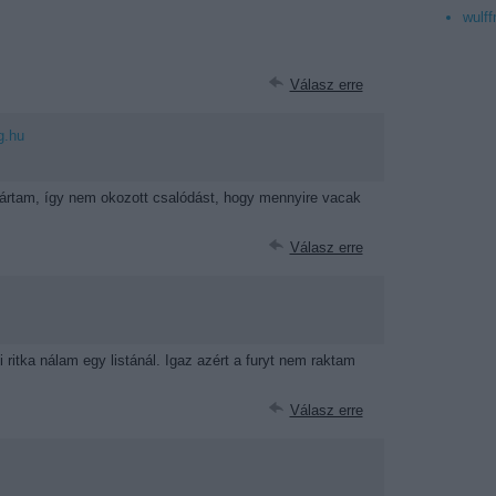
wulff
Válasz erre
g.hu
ártam, így nem okozott csalódást, hogy mennyire vacak
Válasz erre
ritka nálam egy listánál. Igaz azért a furyt nem raktam
Válasz erre