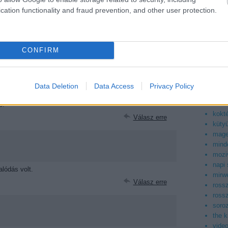
asiaf
ban
.
cation functionality and fraud prevention, and other user protection.
az ig
boog
facto
filmb
CONFIRM
filmd
rfüggőek nekem speciel az Amerika Kapitány 2 remek mozi
filmv
koztató de érzésem szerint eléggé agyonajnározott
geek
ok az utolsó fél óra kicsit magas fokra vitt
kepr
Data Deletion
Data Access
Privacy Policy
konn
korea
ő.
kokt
Válasz erre
küty
mag
mind
mozi
napi
lódás volt.
mirwe
Válasz erre
ross
ross
soroz
the 
vide