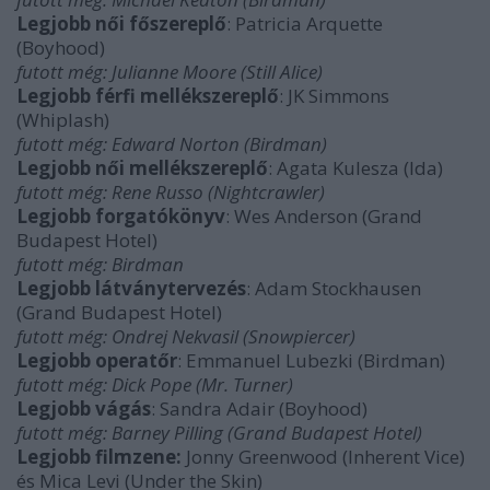
Legjobb női főszereplő
: Patricia Arquette
(Boyhood)
futott még: Julianne Moore (Still Alice)
Legjobb férfi mellékszereplő
: JK Simmons
(Whiplash)
futott még: Edward Norton (Birdman)
Legjobb női mellékszereplő
: Agata Kulesza (Ida)
futott még: Rene Russo (Nightcrawler)
Legjobb forgatókönyv
: Wes Anderson (Grand
Budapest Hotel)
futott még: Birdman
Legjobb látványtervezés
:
Adam Stockhausen
(Grand Budapest Hotel)
futott még: Ondrej Nekvasil (Snowpiercer)
Legjobb operatőr
: Emmanuel Lubezki (Birdman)
futott még: Dick Pope (Mr. Turner)
Legjobb vágás
:
Sandra Adair (Boyhood)
futott még: Barney Pilling (Grand Budapest Hotel)
Legjobb filmzene:
Jonny Greenwood (Inherent Vice)
és Mica Levi (Under the Skin)