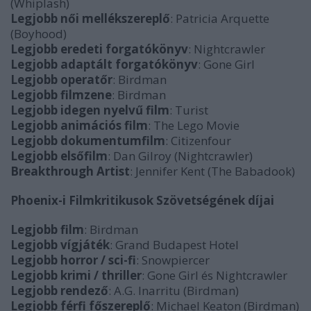
(Whiplash)
Legjobb női mellékszereplő
: Patricia Arquette
(Boyhood)
Legjobb eredeti forgatókönyv
: Nightcrawler
Legjobb adaptált forgatókönyv
: Gone Girl
Legjobb operatőr
: Birdman
Legjobb filmzene
: Birdman
Legjobb idegen nyelvű film
: Turist
Legjobb animációs film
: The Lego Movie
Legjobb dokumentumfilm
: Citizenfour
Legjobb elsőfilm
: Dan Gilroy (Nightcrawler)
Breakthrough Artist
: Jennifer Kent (The Babadook)
Phoenix-i Filmkritikusok Szövetségének díjai
Legjobb film
: Birdman
Legjobb vígjáték
: Grand Budapest Hotel
Legjobb horror / sci-fi
: Snowpiercer
Legjobb krimi / thriller
: Gone Girl és Nightcrawler
Legjobb rendező
: A.G. Inarritu (Birdman)
Legjobb férfi főszereplő
: Michael Keaton (Birdman)