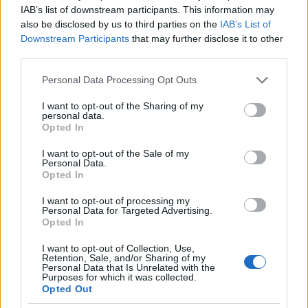
Legjobb rendező
: Dan Gilroy (Nightcrawler)
IAB’s list of downstream participants. This information may
Legjobb színész
: Jake Gyllenhaal (Nightcrawler)
also be disclosed by us to third parties on the
IAB’s List of
Legjobb színésznő
: Marion Cotillard (Two Days One
Downstream Participants
that may further disclose it to other
third parties.
Night)
Legjobb férfi mellékszereplő
: Mark Ruffalo
Please note that this website/app uses one or more Google
Personal Data Processing Opt Outs
(Foxcatcher)
services and may gather and store information including but
Legjobb női mellékszereplő
: René Russo
not limited to your visit or usage behaviour. You may click to
I want to opt-out of the Sharing of my
(Nightcrawler)
personal data.
grant or deny consent to Google and its third-party tags to
Opted In
Legjobb színészgárda
: Birdman
use your data for below specified purposes in below Google
Legjobb eredeti forgatókönyv
: Nightcrawler
consent section.
I want to opt-out of the Sale of my
Legjobb adaptált forgatókönyv
: Gone Girl
Personal Data.
Legjobb operatőr
: Nightcrawler
Opted In
Legjobb vágás
: Edge of Tomorrow
I want to opt-out of processing my
Legjobb filmzene
: Nightcrawler
Personal Data for Targeted Advertising.
Legjobb látványtervezés
: Grand Budapest Hotel
Opted In
Legjobb dokumentumfilm
: Citizenfour
I want to opt-out of Collection, Use,
Legjobb idegen nyelvű film
: Force Majeure
Retention, Sale, and/or Sharing of my
Legjobb animációs film
: Boxtrolls
Personal Data that Is Unrelated with the
Purposes for which it was collected.
Opted Out