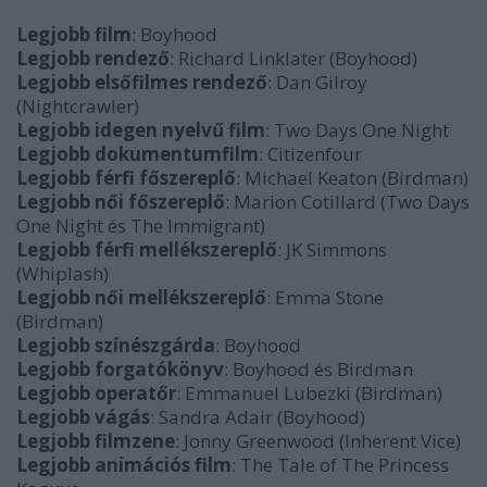
Legjobb film
: Boyhood
Legjobb rendező
:
Richard Linklater (Boyhood)
Legjobb elsőfilmes rendező
: Dan Gilroy
(Nightcrawler)
Legjobb idegen nyelvű film
: Two Days One Night
Legjobb dokumentumfilm
: Citizenfour
Legjobb férfi főszereplő
: Michael Keaton (Birdman)
Legjobb női főszereplő
:
Marion Cotillard (Two Days
One Night és The Immigrant)
Legjobb férfi mellékszereplő
: JK Simmons
(Whiplash)
Legjobb női mellékszereplő
:
Emma Stone
(Birdman)
Legjobb színészgárda
: Boyhood
Legjobb forgatókönyv
: Boyhood és Birdman
Legjobb operatőr
: Emmanuel Lubezki (Birdman)
Legjobb vágás
: Sandra Adair (Boyhood)
Legjobb filmzene
:
Jonny Greenwood (Inherent Vice)
Legjobb animációs film
:
The Tale of The Princess