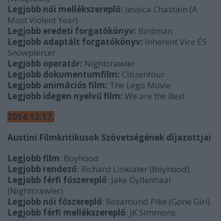
Legjobb női mellékszereplő:
Jessica Chastain (A
Most Violent Year)
Legjobb eredeti forgatókönyv:
Birdman
Legjobb adaptált forgatókönyv:
Inherent Vice ÉS
Snowpiercer
Legjobb operatőr:
Nightcrawler
Legjobb dokumentumfilm:
Citizenfour
Legjobb animációs film:
The Lego Movie
Legjobb idegen nyelvű film:
We are the Best
2014.12.17.
Austini Filmkritikusok Szövetségének díjazottjai
Legjobb film
: Boyhood
Legjobb rendező
: Richard Linklater (Boyhood)
Legjobb férfi főszereplő
: Jake Gyllenhaal
(Nightcrawler)
Legjobb női főszereplő
: Rosamund Pike (Gone Girl)
Legjobb férfi mellékszereplő
: JK Simmons