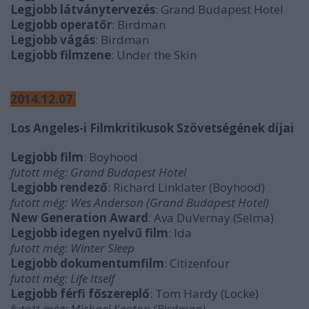
Legjobb látványtervezés
: Grand Budapest Hotel
Legjobb operatőr
: Birdman
Legjobb vágás
: Birdman
Legjobb filmzene
: Under the Skin
2014.12.07.
Los Angeles-i Filmkritikusok Szövetségének díjai
Legjobb film
: Boyhood
futott még: Grand Budapest Hotel
Legjobb rendező
: Richard Linklater (Boyhood)
futott még: Wes Anderson (Grand Budapest Hotel)
New Generation Award
: Ava DuVernay (Selma)
Legjobb idegen nyelvű film
: Ida
futott még: Winter Sleep
Legjobb dokumentumfilm
: Citizenfour
futott még: Life Itself
Legjobb férfi főszereplő
: Tom Hardy (Locke)
futott még: Michael Keaton (Birdman)