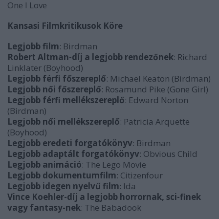
One I Love
Kansasi Filmkritikusok Köre
Legjobb film
: Birdman
Robert Altman-díj a legjobb rendezőnek
: Richard
Linklater (Boyhood)
Legjobb férfi főszereplő
: Michael Keaton (Birdman)
Legjobb női főszereplő
: Rosamund Pike (Gone Girl)
Legjobb férfi mellékszereplő
: Edward Norton
(Birdman)
Legjobb női mellékszereplő
: Patricia Arquette
(Boyhood)
Legjobb eredeti forgatókönyv
: Birdman
Legjobb adaptált forgatókönyv
: Obvious Child
Legjobb animáció
: The Lego Movie
Legjobb dokumentumfilm
: Citizenfour
Legjobb idegen nyelvű film
: Ida
Vince Koehler-díj a legjobb horrornak, sci-finek
vagy fantasy-nek
: The Babadook