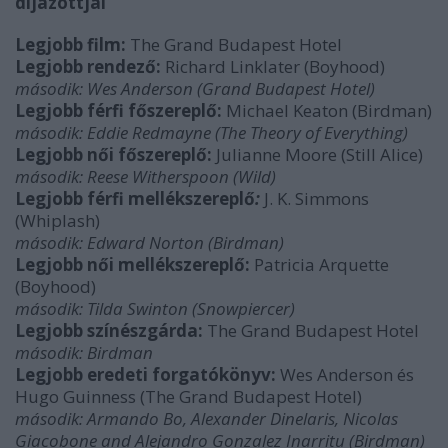
díjazottjai
Legjobb film:
The Grand Budapest Hotel
Legjobb rendező:
Richard Linklater (Boyhood)
második: Wes Anderson (Grand Budapest Hotel)
Legjobb férfi főszereplő:
Michael Keaton (Birdman)
második:
Eddie Redmayne (The Theory of Everything)
Legjobb női főszereplő:
Julianne Moore (Still Alice)
második:
Reese Witherspoon (Wild)
Legjobb férfi mellékszereplő
:
J. K. Simmons
(Whiplash)
második:
Edward Norton (Birdman)
Legjobb női mellékszereplő:
Patricia Arquette
(Boyhood)
második:
Tilda Swinton (Snowpiercer)
Legjobb színészgárda:
The Grand Budapest Hotel
második:
Birdman
Legjobb eredeti forgatókönyv:
Wes Anderson és
Hugo Guinness (The Grand Budapest Hotel)
második:
Armando Bo, Alexander Dinelaris, Nicolas
Giacobone and Alejandro Gonzalez Inarritu (Birdman)