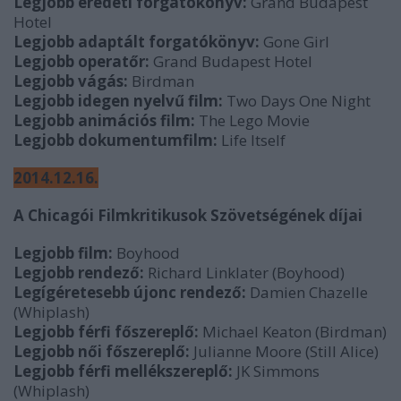
Legjobb eredeti forgatókönyv:
Grand Budapest
Hotel
Legjobb adaptált forgatókönyv:
Gone Girl
Legjobb operatőr:
Grand Budapest Hotel
Legjobb vágás:
Birdman
Legjobb idegen nyelvű film:
Two Days One Night
Legjobb animációs film:
The Lego Movie
Legjobb dokumentumfilm:
Life Itself
2014.12.16.
A Chicagói Filmkritikusok Szövetségének díjai
Legjobb film:
Boyhood
Legjobb rendező:
Richard Linklater (Boyhood)
Legígéretesebb újonc rendező:
Damien Chazelle
(Whiplash)
Legjobb férfi főszereplő:
Michael Keaton (Birdman)
Legjobb női főszereplő:
Julianne Moore (Still Alice)
Legjobb férfi mellékszereplő:
JK Simmons
(Whiplash)