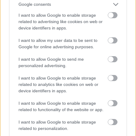
St. Louis-i Filmkritikusok Szövetségének díjai
Google consents
Legjobb film
: Boyhood
I want to allow Google to enable storage
Legjobb rendező
: Alejandro Gonzalez Inarritu
related to advertising like cookies on web or
(Birdman)
device identifiers in apps.
Legjobb színész
: Jake Gyllenhaal (Nightcrawler)
I want to allow my user data to be sent to
Legjobb színésznő
: Rosamund Pike (Gone Girl)
Google for online advertising purposes.
Legjobb férfi mellékszereplő
: J.K. Simmons
(Whiplash)
I want to allow Google to send me
Legjobb női mellékszereplő
: Patricia Arquette
personalized advertising.
(Boyhood)
Legjobb eredeti forgatókönyv
: Birdman
I want to allow Google to enable storage
(Alejandro González Iñárritu, Nicolás Giacobone,
related to analytics like cookies on web or
Alexander Dinelaris, Armando Bo)
device identifiers in apps.
Legjobb adaptált forgatókönyv
: Gone Girl (Gillian
Flynn)
I want to allow Google to enable storage
Legjobb operatőr
: Birdman (Emmanuel Lubezki)
related to functionality of the website or app.
Legjobb képi effektusok
: Interstellar
Legjobb filmzene
: Birdman
I want to allow Google to enable storage
Legjobb soundtrack
: Guardians of the Galaxy
related to personalization.
Legjobb látványtervezés
: The Grand Budapest