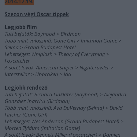
2014.12.19.
Szezon végi Oscar tippek
Legjobb film
Tuti befutók: Boyhood > Birdman
Több mint valószínű: Gone Girl > Imitation Game >
Selma > Grand Budapest Hotel
Lehetséges: Whiplash > Theory of Everything >
Foxcatcher
A sötét lovak: American Sniper > Nightcrawler >
Interstellar > Unbroken > Ida
Legjobb rendező
Tuti befutók: Richard Linklater (Boyhood) > Alejandro
González Inarritu (Birdman)
Több mint valószínű: Ava DuVernay (Selma) > David
Fincher (Gone Girl)
Lehetséges: Wes Anderson (Grand Budapest Hotel) >
Morten Tyldum (Imitation Game)
A sötét lovak: Bennett Miller (Foxcatcher) > Damien