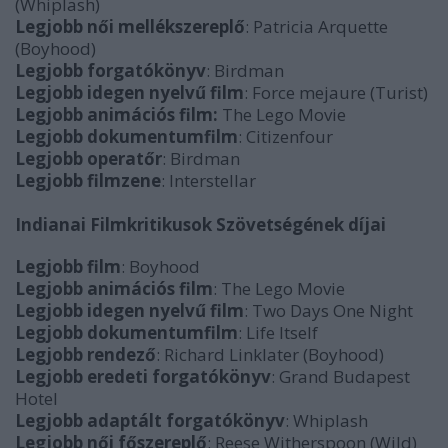
(Whiplash)
Legjobb női mellékszereplő
: Patricia Arquette
(Boyhood)
Legjobb forgatókönyv
: Birdman
Legjobb idegen nyelvű film
: Force mejaure (Turist)
Legjobb animációs film:
The Lego Movie
Legjobb dokumentumfilm
: Citizenfour
Legjobb operatőr
: Birdman
Legjobb filmzene
: Interstellar
Indianai Filmkritikusok Szövetségének díjai
Legjobb film
: Boyhood
Legjobb animációs film
: The Lego Movie
Legjobb idegen nyelvű film
: Two Days One Night
Legjobb dokumentumfilm
: Life Itself
Legjobb rendező
: Richard Linklater (Boyhood)
Legjobb eredeti forgatókönyv
: Grand Budapest
Hotel
Legjobb adaptált forgatókönyv
: Whiplash
Legjobb női főszereplő
: Reese Witherspoon (Wild)