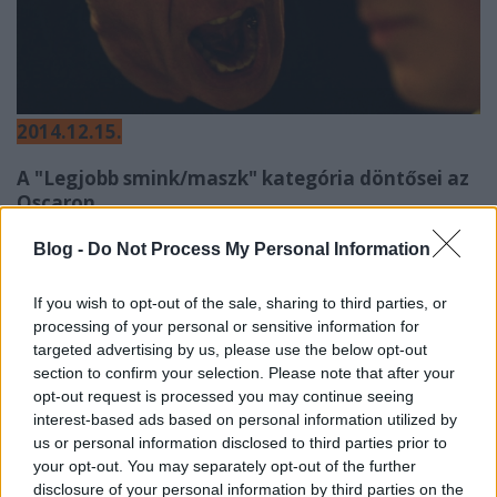
2014.12.15.
A "Legjobb smink/maszk" kategória döntősei az
Oscaron
The Amazing Spider-Man 2
Blog -
Do Not Process My Personal Information
Foxcatcher
The Grand Budapest Hotel
If you wish to opt-out of the sale, sharing to third parties, or
Guardians of the Galaxy
processing of your personal or sensitive information for
Maleficent
targeted advertising by us, please use the below opt-out
Noah
section to confirm your selection. Please note that after your
The Theory of Everything
opt-out request is processed you may continue seeing
interest-based ads based on personal information utilized by
San Diego-i Filmkritikusok Szövetségének díjai
us or personal information disclosed to third parties prior to
your opt-out. You may separately opt-out of the further
Legjobb film
: Nightcrawler
disclosure of your personal information by third parties on the