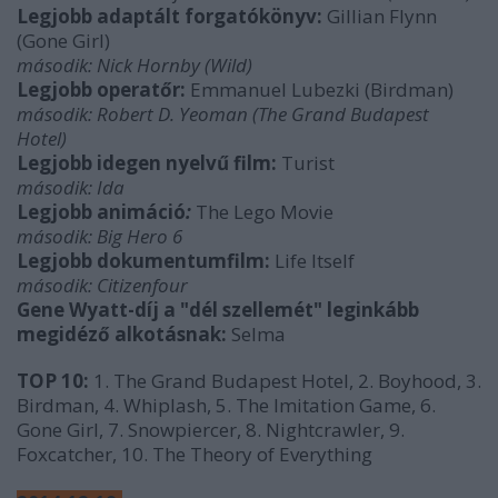
Legjobb adaptált forgatókönyv:
Gillian Flynn
(Gone Girl)
második:
Nick Hornby (Wild)
Legjobb operatőr:
Emmanuel Lubezki (Birdman)
második:
Robert D. Yeoman (The Grand Budapest
Hotel)
Legjobb idegen nyelvű film:
Turist
második:
Ida
Legjobb animáció
:
The Lego Movie
második:
Big Hero 6
Legjobb dokumentumfilm:
Life Itself
második:
Citizenfour
Gene Wyatt-díj a "dél szellemét" leginkább
megidéző alkotásnak
:
Selma
TOP 10:
1. The Grand Budapest Hotel, 2. Boyhood, 3.
Birdman, 4. Whiplash, 5. The Imitation Game, 6.
Gone Girl, 7. Snowpiercer, 8. Nightcrawler, 9.
Foxcatcher, 10. The Theory of Everything