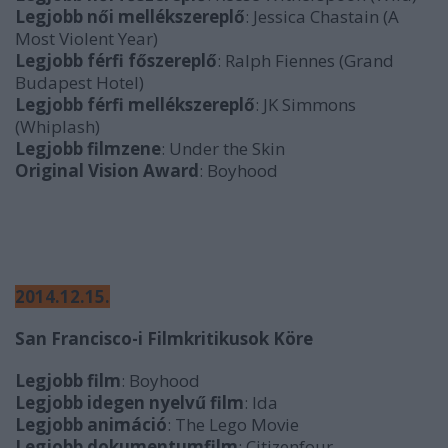
Legjobb női mellékszereplő
: Jessica Chastain (A
Most Violent Year)
Legjobb férfi főszereplő
: Ralph Fiennes (Grand
Budapest Hotel)
Legjobb férfi mellékszereplő
: JK Simmons
(Whiplash)
Legjobb filmzene
: Under the Skin
Original Vision Award
: Boyhood
2014.12.15.
San Francisco-i Filmkritikusok Köre
Legjobb film
: Boyhood
Legjobb idegen nyelvű film
: Ida
Legjobb animáció
: The Lego Movie
Legjobb dokumentumfilm
: Citizenfour