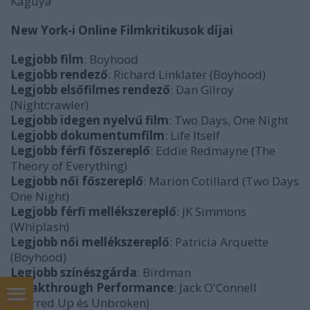
Kaguya
New York-i Online Filmkritikusok díjai
Legjobb film
: Boyhood
Legjobb rendező
: Richard Linklater (Boyhood)
Legjobb elsőfilmes rendező
: Dan Gilroy
(Nightcrawler)
Legjobb idegen nyelvű film
:
Two Days, One Night
Legjobb dokumentumfilm
:
Life Itself
Legjobb férfi főszereplő
:
Eddie Redmayne (The
Theory of Everything)
Legjobb női főszereplő
:
Marion Cotillard (Two Days
One Night)
Legjobb férfi mellékszereplő
: JK Simmons
(Whiplash)
Legjobb női mellékszereplő
:
Patricia Arquette
(Boyhood)
Legjobb színészgárda
: Birdman
Breakthrough Performance
:
Jack O'Connell
(Starred Up és Unbroken)