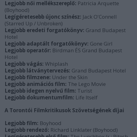
Legjobb női mellékszereplő:
Patricia Arquette
(Boyhood)
Legígéretesebb újonc színész:
Jack O'Connell
(Starred Up / Unbroken)
Legjobb eredeti forgatókönyv:
Grand Budapest
Hotel
Legjobb adaptált forgatókönyv:
Gone Girl
Legjobb operatőr:
Birdman ÉS Grand Budapest
Hotel
Legjobb vágás:
Whiplash
Legjobb látványtervezés:
Grand Budapest Hotel
Legjobb filmzene:
Under the Skin
Legjobb animációs film:
The Lego Movie
Legjobb idegen nyelvű film:
Turist
Legjobb dokumentumfilm:
Life Itself
A Torontói Filmkritikusok Szövetségének díjai
Legjobb film:
Boyhood
Legjobb rendező:
Richard Linklater (Boyhood)
Legígéretesebb első film:
The Lunchbox (r.: Ritesh