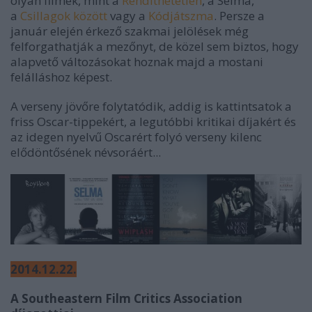
olyan filmek, mint a
Rendíthetetlen
, a Selma,
a
Csillagok között
vagy a
Kódjátszma
. Persze a
január elején érkező szakmai jelölések még
felforgathatják a mezőnyt, de közel sem biztos, hogy
alapvető változásokat hoznak majd a mostani
felálláshoz képest.
A verseny jövőre folytatódik, addig is kattintsatok a
friss Oscar-tippekért, a legutóbbi kritikai díjakért és
az idegen nyelvű Oscarért folyó verseny kilenc
elődöntősének névsoráért...
2014.12.22.
A Southeastern Film Critics Association