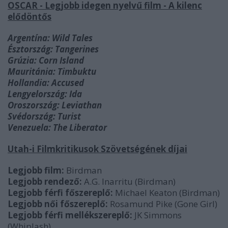
OSCAR - Legjobb idegen nyelvű film - A kilenc
elődöntős
Argentína: Wild Tales
Észtország: Tangerines
Grúzia: Corn Island
Mauritánia: Timbuktu
Hollandia: Accused
Lengyelország: Ida
Oroszország: Leviathan
Svédország: Turist
Venezuela: The Liberator
Utah-i Filmkritikusok Szövetségének díjai
Legjobb film:
Birdman
Legjobb rendező:
A.G. Inarritu (Birdman)
Legjobb férfi főszereplő:
Michael Keaton (Birdman)
Legjobb női főszereplő:
Rosamund Pike (Gone Girl)
Legjobb férfi mellékszereplő:
JK Simmons
(Whiplash)