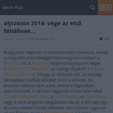
aeon flux
díjszezon 2014: vége az első
félidőnek...
Németh Barna
•
2014. december 19.
165
Nagyjából véget ért a díjszezon első szakasza, amely
a nagyobb jelentőséggel bíró nagyvárosokban a
Boyhood
és a
Birdman
hegemóniájával ért véget
(
ÖSSZESÍTŐ TÁBLÁZAT
az eddigi díjakról +
Golden
Globe jelölések
). Ahogy az várható volt, az ország
belsejében tudtak előrébb törni a kihívók, de
érdekes módon nem azok, akikre a legtöbben
számítottunk. A vártnál nagyobb erővel jelen lévő
Grand Budapest Hotel
, a
Holtodiglan
, az
Éjjeli féreg
vagy a nem angolul megszólaló Ida és a Két nap egy
éjszaka mellett szinte labdába sem tudtak rúgni az