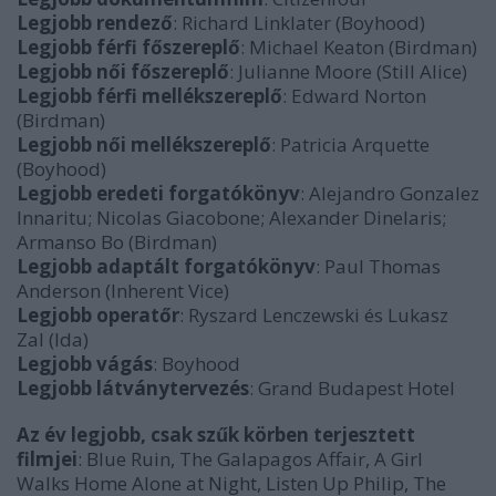
Legjobb rendező
: Richard Linklater (Boyhood)
Legjobb férfi főszereplő
: Michael Keaton (Birdman)
Legjobb női főszereplő
: Julianne Moore (Still Alice)
Legjobb férfi mellékszereplő
: Edward Norton
(Birdman)
Legjobb női mellékszereplő
: Patricia Arquette
(Boyhood)
Legjobb eredeti forgatókönyv
: Alejandro Gonzalez
Innaritu; Nicolas Giacobone; Alexander Dinelaris;
Armanso Bo (Birdman)
Legjobb adaptált forgatókönyv
: Paul Thomas
Anderson (Inherent Vice)
Legjobb operatőr
: Ryszard Lenczewski és Lukasz
Zal (Ida)
Legjobb vágás
: Boyhood
Legjobb látványtervezés
: Grand Budapest Hotel
Az év legjobb, csak szűk körben terjesztett
filmjei
: Blue Ruin, The Galapagos Affair, A Girl
Walks Home Alone at Night, Listen Up Philip, The