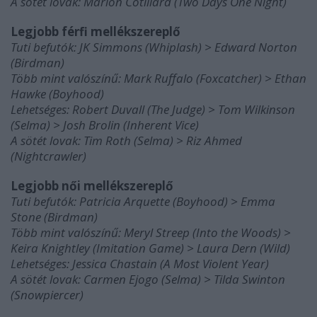
A sötét lovak: Marion Cotillard (Two Days One Night)
Legjobb férfi mellékszereplő
Tuti befutók: JK Simmons (Whiplash) > Edward Norton
(Birdman)
Több mint valószínű: Mark Ruffalo (Foxcatcher) > Ethan
Hawke (Boyhood)
Lehetséges: Robert Duvall (The Judge) > Tom Wilkinson
(Selma) > Josh Brolin (Inherent Vice)
A sötét lovak: Tim Roth (Selma) > Riz Ahmed
(Nightcrawler)
Legjobb női mellékszereplő
Tuti befutók: Patricia Arquette (Boyhood) > Emma
Stone (Birdman)
Több mint valószínű: Meryl Streep (Into the Woods) >
Keira Knightley (Imitation Game) > Laura Dern (Wild)
Lehetséges: Jessica Chastain (A Most Violent Year)
A sötét lovak: Carmen Ejogo (Selma) > Tilda Swinton
(Snowpiercer)