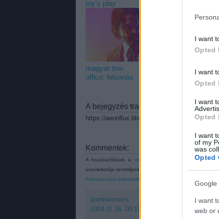
toy's play
blackout
k
Persona
I want t
Opted 
magyar box
I want t
office: felvonás
Opted 
I want 
A bejegyzés trackback címe:
Advertis
Opted 
https://aeonflux.blog.hu/api/trackback/id/69335
I want t
of my P
Kommentek:
was col
Opted 
A hozzászólások a
vonatkozó jogszabályok
értelmében
üzemeltetője semmilyen felelősséget nem vállal, azokat ne
Felhasználási feltételekben
és az
adatvédelmi tájékoztató
Google 
granturismo-s
I want t
2014.11.26. 00:17:13
web or d