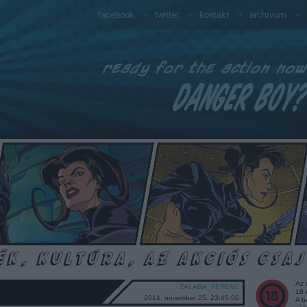
facebook
twitter
kontakt
archívum
Az 
ZALABA_FERENC
18 
2014. november 25. 23:45:00
A b