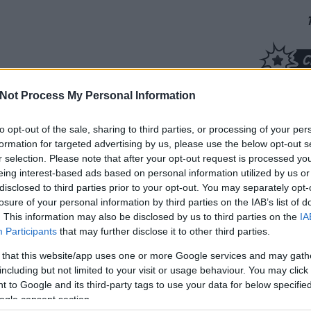
Not Process My Personal Information
to opt-out of the sale, sharing to third parties, or processing of your per
formation for targeted advertising by us, please use the below opt-out s
r selection. Please note that after your opt-out request is processed y
niston
drama
william h macy
sam worthington
eing interest-based ads based on personal information utilized by us or
disclosed to third parties prior to your opt-out. You may separately opt-
losure of your personal information by third parties on the IAB’s list of
. This information may also be disclosed by us to third parties on the
IA
Participants
that may further disclose it to other third parties.
Dobr
 that this website/app uses one or more Google services and may gath
nem t
including but not limited to your visit or usage behaviour. You may click 
rossz
 to Google and its third-party tags to use your data for below specifi
(
2026
ogle consent section.
kriti
sa box office:
usa box office: új