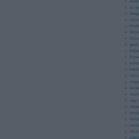
asiaf
az ig
boog
facto
filmb
filmd
filmv
geek
kepr
konn
korea
kokt
küty
mag
mind
mozi
napi
mirwe
ross
ross
soroz
the 
vide