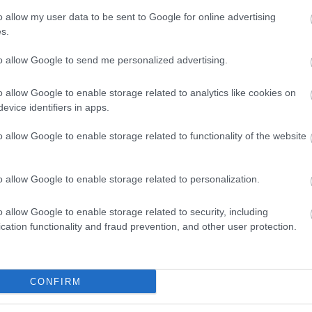
e azért Aniston már 2002-ben a "Good Girl"-ben
dvd
(
o allow my user data to be sent to Google for online advertising
epekkel. Ezen kívül, sem a "Derailed", de a "Friends with
film
(
s.
fun
(
irod
Válasz erre
to allow Google to send me personalized advertising.
jate
kult
g.hu
o allow Google to enable storage related to analytics like cookies on
offto
evice identifiers in apps.
szin
tv
(
5
lt az a típusú film, amely komoly versenyző lehet a
o allow Google to enable storage related to functionality of the website
zen
 csak annyit tett, hogy nem tett semmi olyat, amit
Válasz erre
o allow Google to enable storage related to personalization.
Zala
2
o allow Google to enable storage related to security, including
2
cation functionality and fraud prevention, and other user protection.
Bajt
Amúgy kerestem, hogy ebben hol van Felicity Huffman,
2
reglány, jesszus! Nagyon kíváncsi leszek a szinkronjára,
Néme
CONFIRM
2
ki valami nominee... és Sam Worthington. :D
Cseh