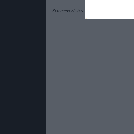
Kommentezéshez
lépj be
, vagy
regisztrálj
! ‐
Be