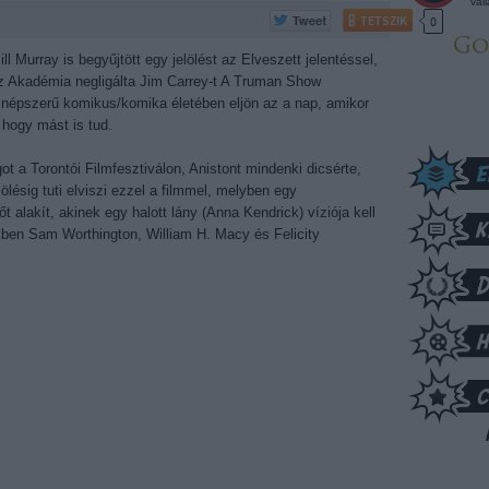
vál
TETSZIK
0
l Murray is begyűjtött egy jelölést az Elveszett jelentéssel,
az Akadémia negligálta Jim Carrey-t A Truman Show
 népszerű komikus/komika életében eljön az a nap, amikor
 hogy mást is tud.
t a Torontói Filmfesztiválon, Anistont mindenki dicsérte,
lésig tuti elviszi ezzel a filmmel, melyben egy
t alakít, akinek egy halott lány (Anna Kendrick) víziója kell
ben Sam Worthington, William H. Macy és Felicity