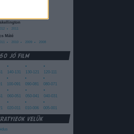
013
2012
oda Dániel
013
 skellington
012
2011
cs Máté
011
2010
2009
2008
41
140-131
130-121
120-111
01
100-091
090-081
080-071
61
060-051
050-041
040-031
21
020-011
010-006
005-001
oidus