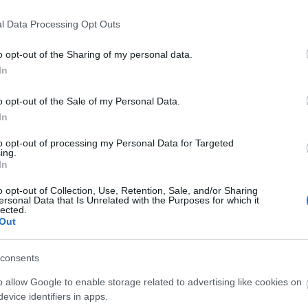
jacy
is kedvencek
élmény
numb
l Data Processing Opt Outs
reall
magya
o opt-out of the Sharing of my personal data.
jacy
In
numbe
anymo
magya
o opt-out of the Sale of my Personal Data.
Kerm
In
munka
jobbn
to opt-out of processing my Personal Data for Targeted
ing.
haza
In
29
Kerm
ilyen
o opt-out of Collection, Use, Retention, Sale, and/or Sharing
Köszö
ersonal Data that Is Unrelated with the Purposes for which it
usa b
lected.
Out
Utol
 felhasználói tartalomnak minősülnek, értük a
szolgáltatás technikai
m ellenőrzi. Kifogás esetén forduljon a blog szerkesztőjéhez. Részletek a
ban
.
consents
150j
o allow Google to enable storage related to advertising like cookies on
bd
(
1
evice identifiers in apps.
boxo