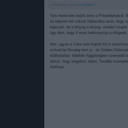
KATEGÓRIA:
FILM
3
KOMMENT
Tom Hanksnek bejött anno a Philadelphiával, Bil
és teljesen fel voltunk háborodva azon, hogy 
kapcsán, de a lényeg a lényeg: minden szuper
úgy dönt, hogy ő most bebizonyítja a világnak,
Nos, ugyan a Cake nem kapott túl jó visszhango
szóval ha Oscarig nem is, de Golden Globe-jelö
kiállhatatlan, többféle függőségben szenvedő nő
ahhoz, hogy magához térjen. További szerepek
Huffman.