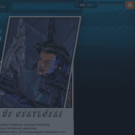
rss
oldalon található tartalmak kizárólag
éven felülieknek ajánlottak.
elinkelt video- és hanganyagok tartalmáért nem