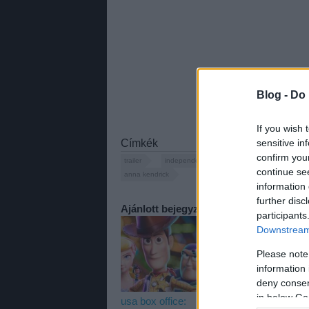
Blog -
Do 
If you wish 
Címkék
sensitive in
confirm you
trailer
independent
comedy
jennifer a
continue se
anna kendrick
information 
further disc
Ajánlott bejegyzések:
participants
Downstream 
Please note
information 
deny consent
in below Go
usa box office:
usa box office:
u