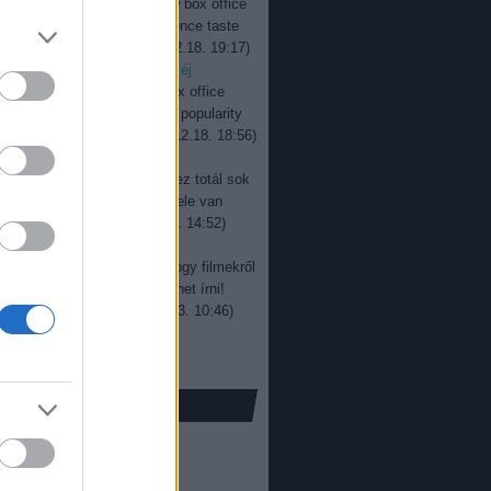
jevan:
Interesting to see how box office
ers change over time. Audience taste
y keeps evolving, ...
(
2025.12.18. 19:17
)
r box office: százegymillió éj
jevan:
Good read overall. Box office
rs don’t always reflect real popularity
re, especially wit...
(
2025.12.18. 18:56
)
r box office: sötét út
a:
Rengeteg kritika van itt, ez totál sok
! Gratulálunk! Egy jó film tele van
ál jobb képek...
(
2024.05.13. 14:52
)
i bemutatónaptár 2019
a:
Nem gondoltam volna, hogy filmekről
 sokat és ennyi érdekeset lehet írni!
njük a cikket!...
(
2023.07.03. 10:46
)
ox office: új élmény
só 20
ofilm
(
16
)
00
)
ffice
(
398
)