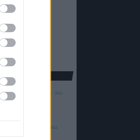
81
)
5319
)
41
)
alom
(
22
)
khaz
(
96
)
ura
(
5
)
pic
(
30
)
kron
(
251
)
25
)
e
(
139
)
ba Ferenc
015
2014
2013
2012
2011
010
2009
2008
ai András
016
2015
th Barna
015/16
2014/15
2013
2012
 Dániel