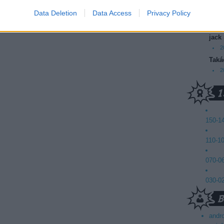
Válasz erre
2
Data Deletion
Data Access
Privacy Policy
Mics
lépés Facebookkal
2
jack
2
Taká
2
150-1
110-1
070-0
030-0
andr