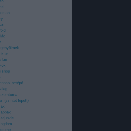
an
azi
ieman
ry
uzi
roid
ilág
z
egenyfilmek
ektor
-fan
élok
ü shop
e
ennapi betépő
vilag
 szemtorna
n (szintet lépett)
zak
zabbak
atjunkie
kingdom
odrome