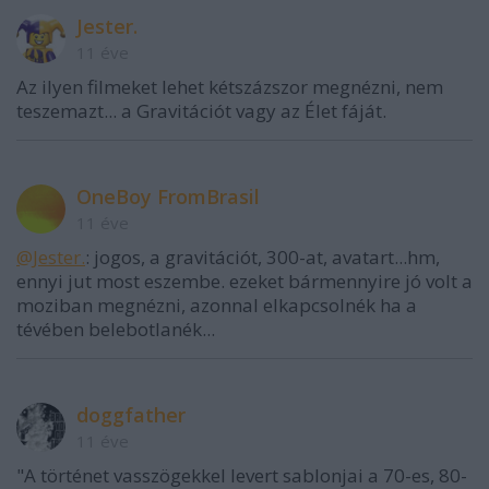
Jester.
11 éve
Az ilyen filmeket lehet kétszázszor megnézni, nem
teszemazt... a Gravitációt vagy az Élet fáját.
OneBoy FromBrasil
11 éve
@Jester.
: jogos, a gravitációt, 300-at, avatart...hm,
ennyi jut most eszembe. ezeket bármennyire jó volt a
moziban megnézni, azonnal elkapcsolnék ha a
tévében belebotlanék...
doggfather
11 éve
"A történet vasszögekkel levert sablonjai a 70-es, 80-