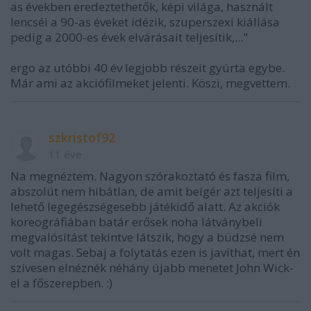
as években eredeztethetők, képi világa, használt
lencséi a 90-as éveket idézik, szuperszexi kiállása
pedig a 2000-es évek elvárásait teljesítik,..."
ergo az utóbbi 40 év legjobb részeit gyúrta egybe.
Már ami az akciófilmeket jelenti. Köszi, megvettem.
szkristof92
11 éve
Na megnéztem. Nagyon szórakoztató és fasza film,
abszolút nem hibátlan, de amit beígér azt teljesíti a
lehető legegészségesebb játékidő alatt. Az akciók
koreográfiában batár erősek noha látványbeli
megvalósítást tekintve látszik, hogy a büdzsé nem
volt magas. Sebaj a folytatás ezen is javíthat, mert én
szívesen elnéznék néhány újabb menetet John Wick-
el a főszerepben. :)