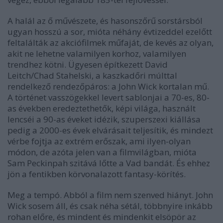
A halál az ő művészete, és hasonszőrű sorstársból
ugyan hosszú a sor, mióta néhány évtizeddel ezelőtt
feltalálták az akciófilmek műfaját, de kevés az olyan,
akit ne lehetne valamilyen korhoz, valamilyen
trendhez kötni. Ügyesen építkezett David
Leitch/Chad Stahelski, a kaszkadőri múlttal
rendelkező rendezőpáros: a John Wick kortalan mű.
A történet vasszögekkel levert sablonjai a 70-es, 80-
as években eredeztethetők, képi világa, használt
lencséi a 90-as éveket idézik, szuperszexi kiállása
pedig a 2000-es évek elvárásait teljesítik, és mindezt
vérbe fojtja az extrém erőszak, ami ilyen-olyan
módon, de azóta jelen van a filmvilágban, mióta
Sam Peckinpah szitává lőtte a Vad bandát. És ehhez
jön a fentikben körvonalazott fantasy-körítés.
Meg a tempó. Abból a film nem szenved hiányt. John
Wick sosem áll, és csak néha sétál, többnyire inkább
rohan előre, és mindent és mindenkit elsöpör az