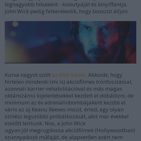
legnagyobb hibaként - kiskutyáját és kinyiffantja.
John Wick pedig felkerekedik, hogy bosszút álljon.
Kurva nagyot szólt
az első trailer
. Akkorát, hogy
hirtelen mindenki (mi is) akciófilmes trónfosztással,
azonnali karrier-rehabilitációval és más magas
oktánszámú kijelentésekkel kezdett el dobálózni, de
minimum az év adrenalinbombájaként kezdte el
várni az új Keanu Reeves-mozit, érted, egy olyan
színész legutóbbi próbálkozását, akit már évekkel
ezelőtt leírtunk. Nos, a John Wick
ugyan jól megrugdossa akciófilmek (Hollywoodban)
szunnyadozó műfaját, de alapvetően azért nem