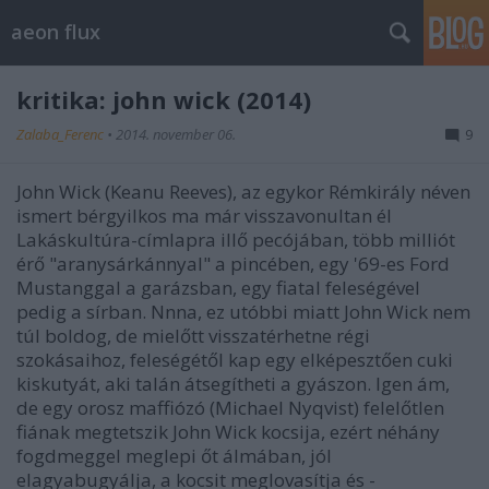
aeon flux
kritika: john wick (2014)
Zalaba_Ferenc
•
2014. november 06.
9
John Wick (Keanu Reeves), az egykor Rémkirály néven
ismert bérgyilkos ma már visszavonultan él
Lakáskultúra-címlapra illő pecójában, több milliót
érő "aranysárkánnyal" a pincében, egy '69-es Ford
Mustanggal a garázsban, egy fiatal feleségével
pedig a sírban. Nnna, ez utóbbi miatt John Wick nem
túl boldog, de mielőtt visszatérhetne régi
szokásaihoz, feleségétől kap egy elképesztően cuki
kiskutyát, aki talán átsegítheti a gyászon. Igen ám,
de egy orosz maffiózó (Michael Nyqvist) felelőtlen
fiának megtetszik John Wick kocsija, ezért néhány
fogdmeggel meglepi őt álmában, jól
elagyabugyálja, a kocsit meglovasítja és -