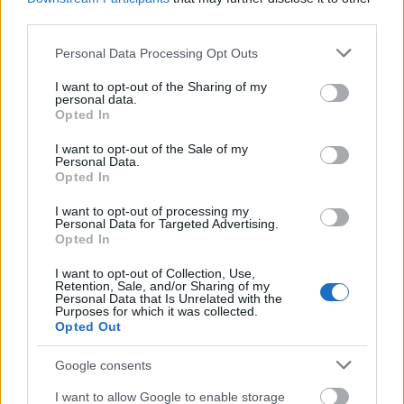
third parties.
Please note that this website/app uses one or more Google
Personal Data Processing Opt Outs
services and may gather and store information including but
not limited to your visit or usage behaviour. You may click to
I want to opt-out of the Sharing of my
personal data.
grant or deny consent to Google and its third-party tags to
Opted In
use your data for below specified purposes in below Google
consent section.
I want to opt-out of the Sale of my
Personal Data.
Opted In
I want to opt-out of processing my
Personal Data for Targeted Advertising.
Opted In
I want to opt-out of Collection, Use,
Retention, Sale, and/or Sharing of my
Personal Data that Is Unrelated with the
Purposes for which it was collected.
Opted Out
Google consents
Címkék:
kritika
***
keanu reeves
action
willem dafoe
ian
I want to allow Google to enable storage