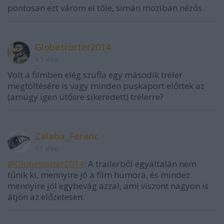
pontosan ezt várom el tőle, simán moziban nézős.
Globetrotter2014
11 éve
Volt a filmben elég szufla egy második tréler
megtöltésére is vagy minden puskaport előttek az
(amúgy igen ütősre sikeredett) trélerre?
Zalaba_Ferenc
11 éve
@Globetrotter2014
: A trailerből egyáltalán nem
tűnik ki, mennyire jó a film humora, és mindez
mennyire jól egybevág azzal, ami viszont nagyon is
átjön az előzetesen.