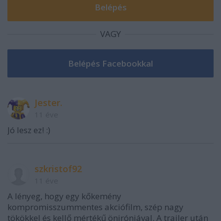
VAGY
Jester.
11 éve
Jó lesz ez! :)
szkristof92
11 éve
A lényeg, hogy egy kőkemény
kompromisszummentes akciófilm, szép nagy
tökökkel és kellő mértékű öniróniával. A trailer után