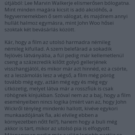
útjából: Lee Marvin Walkerje elismerősen bólogatna.
Mint minden magára kicsit is adó akcióhős, a
fegyvernemekben ő sem válogat, és majdnem annyi
hullát halmoz egymásra, mint John Woo hősei
szoktak két bevásárlás között.
Kár, hogy a film az utolsó harmadra némileg
némileg kifullad. A szem belefárad a sokadik
fejlövés látványába, a fül pedig már kellemetlenül
cseng a százezredik kilőtt golyó gellerjének
visszhangjától, és mikor már azt hinnéd, ez a csörte,
ez a leszámolás lesz a végső, a film még pörög
tovább még egy, aztán még egy és még egy
ütközetig, melyet látva már a rosszfiúk is csak
röhögnek kínjukban. Szóval nem az a baj, hogy a film
eseményeiben nincs logika (miért van az, hogy John
Wickről tényleg mindenki hallott, kivéve egykori
munkaadójának fia, aki elvileg ebben a
környezetben nőtt fel?), hanem hogy a buli még
akkor is tart, mikor az utolsó pia is elfogyott.
Másnaposan pedig már a világ legjobb partija se