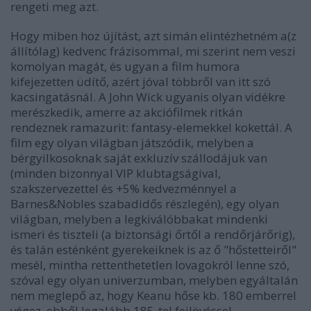
rengeti meg azt.
Hogy miben hoz újítást, azt simán elintézhetném a(z
állítólag) kedvenc frázisommal, mi szerint nem veszi
komolyan magát, és ugyan a film humora
kifejezetten üdítő, azért jóval többről van itt szó
kacsingatásnál. A John Wick ugyanis olyan vidékre
merészkedik, amerre az akciófilmek ritkán
rendeznek ramazurit: fantasy-elemekkel kokettál. A
film egy olyan világban játszódik, melyben a
bérgyilkosoknak saját exkluzív szállodájuk van
(minden bizonnyal VIP klubtagságival,
szakszervezettel és +5% kedvezménnyel a
Barnes&Nobles szabadidős részlegén), egy olyan
világban, melyben a legkiválóbbakat mindenki
ismeri és tiszteli (a biztonsági őrtől a rendőrjárőrig),
és talán esténként gyerekeiknek is az ő "hőstetteiről"
mesél, mintha rettenthetetlen lovagokról lenne szó,
szóval egy olyan univerzumban, melyben egyáltalán
nem meglepő az, hogy Keanu hőse kb. 180 emberrel
végez, ebből legalább 185-tel fejlövéssel.