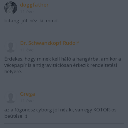
doggfather
11 éve
bitang. jól. néz. ki. mind.
Dr. Schwanzkopf Rudolf
11 éve
Érdekes, hogy minek kell háló a hangárba, amikor a
vécépapír is antigravitációsan érkezik rendeltetési
helyére.
Grega
11 éve
az a főgonosz cyborg jól néz ki, van egy KOTOR-os
beütése. :)