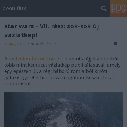
aeon flux
star wars - VII. rész: sok-sok új
vázlatkép!
Zalaba_Ferenc
•
2014. október 15.
31
A
milleniumfalcon.com
robbantotta éjjel a bombát
több mint két tucat vázlatkép publikálásával, amely
egy egészen új, a régi háború romjaiból kinőtt
galaxis ígéretét hordozza magában. Készülj fel a
szájtátásra!