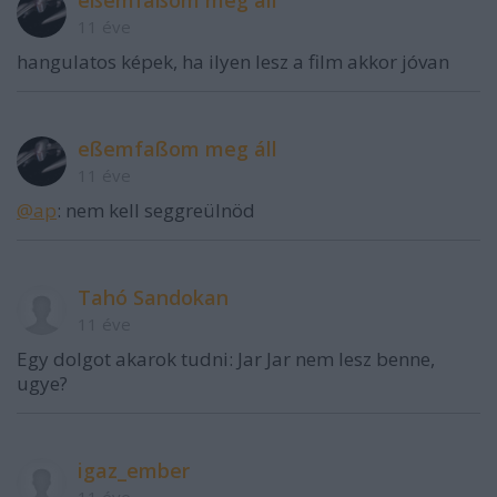
11 éve
hangulatos képek, ha ilyen lesz a film akkor jóvan
eßemfaßom meg áll
11 éve
@ap
: nem kell seggreülnöd
Tahó Sandokan
11 éve
Egy dolgot akarok tudni: Jar Jar nem lesz benne,
ugye?
igaz_ember
11 éve