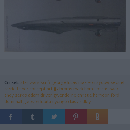
Címkék:
star wars
sci-fi
george lucas
max von sydow
sequel
carrie fisher
concept art
jj abrams
mark hamill
oscar isaac
andy serkis
adam driver
gwendoline christie
harridon ford
domnhall gleeson
lupita nyongo
daisy ridley