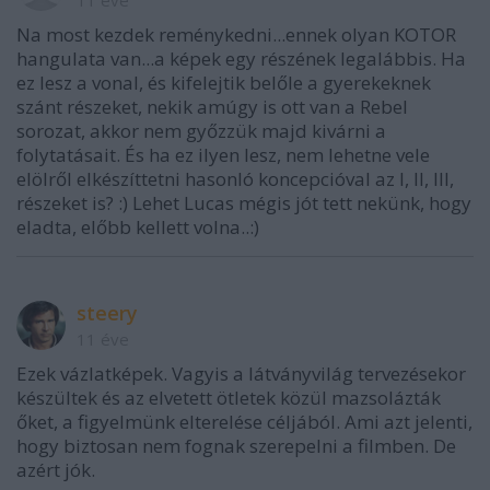
Na most kezdek reménykedni...ennek olyan KOTOR
hangulata van...a képek egy részének legalábbis. Ha
ez lesz a vonal, és kifelejtik belőle a gyerekeknek
szánt részeket, nekik amúgy is ott van a Rebel
sorozat, akkor nem győzzük majd kivárni a
folytatásait. És ha ez ilyen lesz, nem lehetne vele
elölről elkészíttetni hasonló koncepcióval az I, II, III,
részeket is? :) Lehet Lucas mégis jót tett nekünk, hogy
eladta, előbb kellett volna..:)
steery
11 éve
Ezek vázlatképek. Vagyis a látványvilág tervezésekor
készültek és az elvetett ötletek közül mazsolázták
őket, a figyelmünk elterelése céljából. Ami azt jelenti,
hogy biztosan nem fognak szerepelni a filmben. De
azért jók.