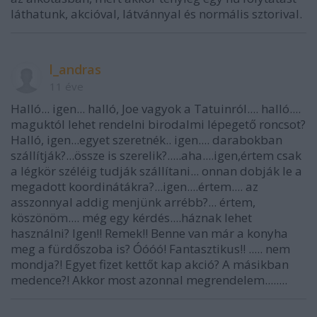
láthatunk, akcióval, látvánnyal és normális sztorival.
l_andras
11 éve
Halló... igen... halló, Joe vagyok a Tatuinról.... halló....
maguktól lehet rendelni birodalmi lépegető roncsot?
Halló, igen...egyet szeretnék.. igen.... darabokban
szállítják?...össze is szerelik?.....aha....igen,értem csak
a légkör széléig tudják szállítani... onnan dobják le a
megadott koordinátákra?...igen....értem.... az
asszonnyal addig menjünk arrébb?... értem,
köszönöm.... még egy kérdés....háznak lehet
használni? Igen!! Remek!! Benne van már a konyha
meg a fürdőszoba is? Óóóó! Fantasztikus!! ..... nem
mondja?! Egyet fizet kettőt kap akció? A másikban
medence?! Akkor most azonnal megrendelem........