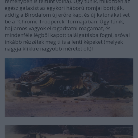
reményben is feltűnt volna). Úgy tűnik, miközben az
egész galaxist az egykori háború romjai borítják,
addig a Birodalom új erőre kap, és új katonákat vet
be a "Chrome Trooperek" formájában. Úgy tűnik,
hajlamos vagyok elragadtatni magamat, és
mindenféle légből kapott találgatásba fogni, szóval
inkább nézzétek meg ti is a lenti képeket (melyek
nagyja klikkre nagyobb méretet ölt)!