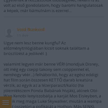
volt az első gondolatom, hogy baromi hangulatosak
a képek, már bámulnám is ezerrel...
Void Bunkoid
11 éve
Ugye nem lesz benne kungfu? Az
előzménytrilógiában kicsit soknak találtam a
brúszlízést a jediknél :)
valamint legyen már benne VÉR! (mondjuk Disney,
ott még egy csepp takony sem csöppenhet el,
nemhogy véér...) felháborító, hogy az egész eddigi
hat film során összesen KETTŐ darab kreatúra
vérzik, az egyik az a lézerparaszt/kalóz (ha
jólemlékszem Ponda Babának hívják), akinek Obi-
Wan Kenobi lenyiszobálja a karját Mos Eisleyben, a
másik meg maga Luke Skywalker, miután a wampa
kicsit összetöri a pofikáját a Hothon. Más SENKI,