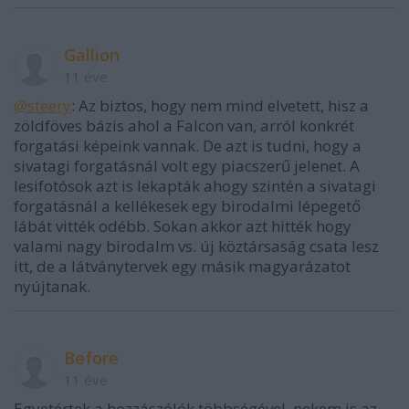
Gallion
11 éve
@steery
: Az biztos, hogy nem mind elvetett, hisz a
zöldföves bázis ahol a Falcon van, arról konkrét
forgatási képeink vannak. De azt is tudni, hogy a
sivatagi forgatásnál volt egy piacszerű jelenet. A
lesifotósok azt is lekapták ahogy szintén a sivatagi
forgatásnál a kellékesek egy birodalmi lépegető
lábát vitték odébb. Sokan akkor azt hitték hogy
valami nagy birodalm vs. új köztársaság csata lesz
itt, de a látványtervek egy másik magyarázatot
nyújtanak.
Before
11 éve
Egyetértek a hozzászólók többségével, nekem is az