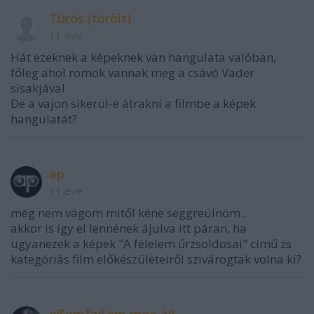
Túrós (törölt)
11 éve
Hát ezeknek a képeknek van hangulata valóban,
főleg ahol romok vannak meg a csávó Vader
sisakjával
De a vajon sikerül-e átrakni a filmbe a képek
hangulatát?
ap
11 éve
még nem vágom mitől kéne seggreülnöm..
akkor is így el lennének ájulva itt páran, ha
ugyanezek a képek "A félelem űrzsoldosai" című zs
kategóriás film előkészületeiről szivárogtak volna ki?
eßemfaßom meg áll