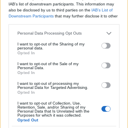
IAB’s list of downstream participants. This information may
also be disclosed by us to third parties on the
IAB’s List of
Downstream Participants
that may further disclose it to other
third parties.
Please note that this website/app uses one or more Google
Personal Data Processing Opt Outs
services and may gather and store information including but
not limited to your visit or usage behaviour. You may click to
I want to opt-out of the Sharing of my
personal data.
grant or deny consent to Google and its third-party tags to
Opted In
use your data for below specified purposes in below Google
consent section.
I want to opt-out of the Sale of my
Personal Data.
Opted In
I want to opt-out of processing my
Personal Data for Targeted Advertising.
Opted In
I want to opt-out of Collection, Use,
Retention, Sale, and/or Sharing of my
Personal Data that Is Unrelated with the
Purposes for which it was collected.
Opted Out