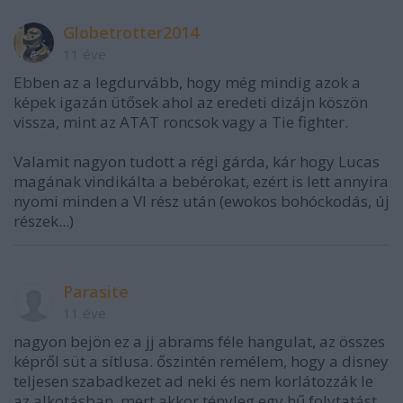
Globetrotter2014
11 éve
Ebben az a legdurvább, hogy még mindig azok a
képek igazán ütősek ahol az eredeti dizájn köszön
vissza, mint az ATAT roncsok vagy a Tie fighter.
Valamit nagyon tudott a régi gárda, kár hogy Lucas
magának vindikálta a bebérokat, ezért is lett annyira
nyomi minden a VI rész után (ewokos bohóckodás, új
részek...)
Parasite
11 éve
nagyon bejön ez a jj abrams féle hangulat, az összes
képről süt a sítlusa. őszintén remélem, hogy a disney
teljesen szabadkezet ad neki és nem korlátozzák le
az alkotásban, mert akkor tényleg egy hű folytatást