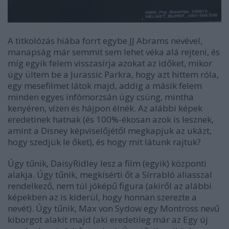
A titkolózás hiába forrt egybe JJ Abrams nevével,
manapság már semmit sem lehet véka alá rejteni, és
míg egyik felem visszasírja azokat az időket, mikor
úgy ültem be a Jurassic Parkra, hogy azt hittem róla,
egy mesefilmet látok majd, addig a másik felem
minden egyes infómorzsán úgy csüng, mintha
kenyéren, vízen és hájpon élnék. Az alábbi képek
eredetinek hatnak (és 100%-ékosan azok is lesznek,
amint a Disney képviselőjétől megkapjuk az ukázt,
hogy szedjük le őket), és hogy mit látunk rajtuk?
Úgy tűnik, DaisyRidley lesz a film (egyik) központi
alakja. Úgy tűnik, megkísérti őt a Sírrabló aliasszal
rendelkező, nem túl jóképű figura (akiről az alábbi
képekben az is kiderül, hogy honnan szerezte a
nevét). Úgy tűnik, Max von Sydow egy Montross nevű
kiborgot alakít majd (aki eredetileg már az Egy új