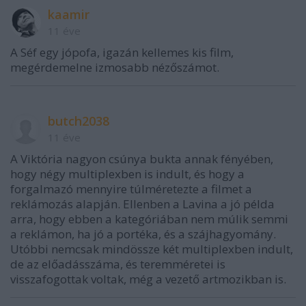
kaamir
11 éve
A Séf egy jópofa, igazán kellemes kis film,
megérdemelne izmosabb nézőszámot.
butch2038
11 éve
A Viktória nagyon csúnya bukta annak fényében,
hogy négy multiplexben is indult, és hogy a
forgalmazó mennyire túlméretezte a filmet a
reklámozás alapján. Ellenben a Lavina a jó példa
arra, hogy ebben a kategóriában nem múlik semmi
a reklámon, ha jó a portéka, és a szájhagyomány.
Utóbbi nemcsak mindössze két multiplexben indult,
de az előadásszáma, és teremméretei is
visszafogottak voltak, még a vezető artmozikban is.