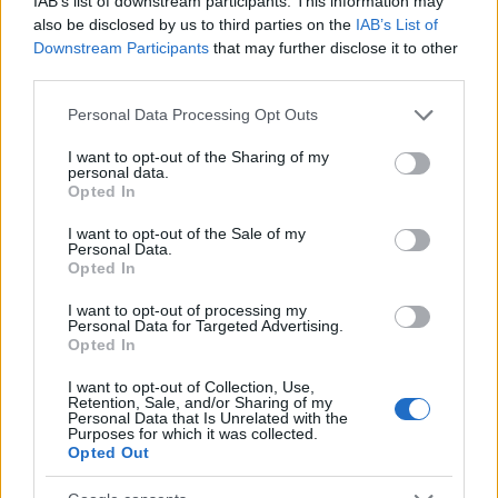
IAB’s list of downstream participants. This information may
nagyon szerényen van jelen a forgatagban.
also be disclosed by us to third parties on the
IAB’s List of
Downstream Participants
that may further disclose it to other
> végszó & ami jön
third parties.
Tavaly ilyenkor a
Gravitáció
határozott belépőjének
köszönhetően jobb összforgalmi adatok születettek,
Please note that this website/app uses one or more Google
Personal Data Processing Opt Outs
ám ettől még cseppet sem áll rosszul a mostani
services and may gather and store information including but
mezőny szénája. Vajon megismételhetők-e ezek a
not limited to your visit or usage behaviour. You may click to
I want to opt-out of the Sharing of my
personal data.
remek %-os változások a következő körben is, amikor
grant or deny consent to Google and its third-party tags to
Opted In
nem lesz túl nagy húzófilm az újdonságok között? A
use your data for below specified purposes in below Google
November Man
azért törekszik a dobogós
consent section.
I want to opt-out of the Sale of my
Personal Data.
helyezésre, ezen felül a
Jobb, ha hallgatsz!
is a top 5-
Opted In
be pályázik, és szerényebb üzelmekre számíthat a
Kétarcú január
című thriller.
I want to opt-out of processing my
Personal Data for Targeted Advertising.
Opted In
A magyar box office-jelentés elkészültét biztosítja:
a
UIP-Duna Film
.
I want to opt-out of Collection, Use,
Retention, Sale, and/or Sharing of my
Personal Data that Is Unrelated with the
> a top 10 (csütörtök-vasárnap)
Purposes for which it was collected.
Opted Out
#
volt
film
csüt-vas
vá
#
Ft