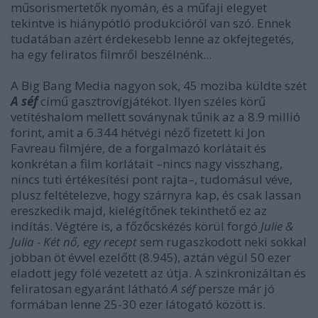
műsorismertetők nyomán, és a műfaji elegyet
tekintve is hiánypótló produkcióról van szó. Ennek
tudatában azért érdekesebb lenne az okfejtegetés,
ha egy feliratos filmről beszélnénk...
A Big Bang Media nagyon sok, 45 moziba küldte szét
A séf
című gasztrovígjátékot. Ilyen széles körű
vetítéshalom mellett soványnak tűnik az a 8.9 millió
forint, amit a 6.344 hétvégi néző fizetett ki Jon
Favreau filmjére, de a forgalmazó korlátait és
konkrétan a film korlátait –nincs nagy visszhang,
nincs tuti értékesítési pont rajta–, tudomásul véve,
plusz feltételezve, hogy szárnyra kap, és csak lassan
ereszkedik majd, kielégítőnek tekinthető ez az
indítás. Végtére is, a főzőcskézés körül forgó
Julie &
Julia - Két nő, egy recept
sem rugaszkodott neki sokkal
jobban öt évvel ezelőtt (8.945), aztán végül 50 ezer
eladott jegy fölé vezetett az útja. A szinkronizáltan és
feliratosan egyaránt látható
A séf
persze már jó
formában lenne 25-30 ezer látogató között is.