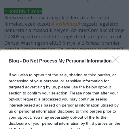
> korábbi filmek
Kedvező változási arányok jellemzik a korábbi
filmeket, ezek között
A védelmező
végzett legelébb,
konkrétan a második helyen. Az InterCom akciófilmje
17.805 újabb érdeklődőt regisztrált, ami jobb, mint
Denzel Washington előző filmje, a
2 kaliber
premier
hétvégi látogatottsága. Az igazságosztós történet túl
is lépte a félszázezer nézőt.
Blog -
Do Not Process My Personal Information
Most már biztosnak tekinthető, hogy a még mindig
dobogós helyen tanyázó
Kamuzsaruk
100.000 néző
If you wish to opt-out of the sale, sharing to third parties, or
alatt nem áll meg. Az InterCom vígjátéka 11.246 új
processing of your personal or sensitive information for
pártfogót gyűjtött a negyedik hétvégéjén.
targeted advertising by us, please use the below opt-out
section to confirm your selection. Please note that after your
Növelt premierhétvégi nézőinek számán a
Delfines
opt-out request is processed you may continue seeing
interest-based ads based on personal information utilized by
kaland 2.
, s így az is előfordulhatott, hogy a
us or personal information disclosed to third parties prior to
csendesen kiúszó családi filmre több jegy kelt el
your opt-out. You may separately opt-out of the further
második menetben, mint elődjére három éve. Az
disclosure of your personal information by third parties on the
InterCom istápolta folytatás ezzel együtt továbbra is