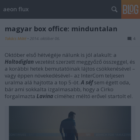
aeon flux
magyar box office: minduntalan
Takács Máté
•
2014. október 06.
4
Október első hétvégéje nálunk is jól alakult: a
Holtodiglan
vezetést szerzett meggyőző összeggel, és
a korábbi hetek bemutatóinak lájtos csökkenésével –
vagy éppen növekedésével– az InterCom teljesen
uralma alá hajtotta a top 5-öt.
A séf
sem égett oda,
bár ami sokkalta izgalmasabb, hogy a Cirko
forgalmazta
Lavina
címéhez méltó erővel startolt el.