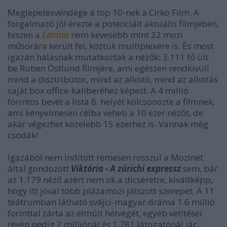
Meglepetésvendége a top 10-nek a Cirko Film. A
forgalmazó jól érezte a potenciált aktuális filmjében,
hiszen a
Lavina
nem kevesebb mint 22 mozi
műsorára került fel, köztük multiplexére is. És most
igazán hálásnak mutatkoztak a nézők: 3.111 fő ült
be Ruben Östlund filmjére, ami egészen rendkívüli
mind a disztribútor, mind az alkotó, mind az alkotás
saját box office-kaliberéhez képest. A 4 millió
forintos bevét a lista 8. helyét kölcsönözte a filmnek,
ami kényelmesen célba veheti a 10 ezer nézőt, de
akár végezhet közelebb 15 ezerhez is. Vannak még
csodák!
Igazából nem indított rémesen rosszul a Mozinet
által gondozott
Viktória - A zürichi expressz
sem, bár
az 1.179 néző azért nem ok a dicséretre, kiváltképp,
hogy itt jóval több plázamozi játszott szerepet. A 11
teátrumban látható svájci-magyar dráma 1.6 millió
forinttal zárta az elmúlt hétvégét, egyéb vetítései
révén pedig 2 milliónál és 1.781 látogatónál jár.