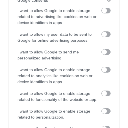
Google consents
bevétel
I want to allow Google to enable storage
1
ú
Holtodiglan
39.2m
related to advertising like cookies on web or
2
1
A védelmező
24.9m
device identifiers in apps.
3
3
Kamuzsaruk
14.9m
4
2
Az útvesztő
14.6m
I want to allow my user data to be sent to
5
4
Delfines kaland 2.
10.8m
+
Google for online advertising purposes.
6
ú
A séf
8.9m
7
6
A galaxis őrzői
5.3m
I want to allow Google to send me
8
ú
Lavina
4.0m
personalized advertising.
9
7
Az emlékek őre
3.7m
10
-
22 Jump Street - A túlkoros
3.7m
I want to allow Google to enable storage
osztag
related to analytics like cookies on web or
device identifiers in apps.
I want to allow Google to enable storage
related to functionality of the website or app.
I want to allow Google to enable storage
related to personalization.