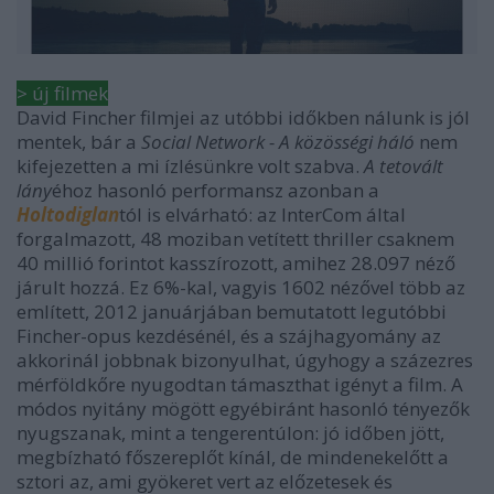
> új filmek
David Fincher filmjei az utóbbi időkben nálunk is jól
mentek, bár a
Social Network - A közösségi háló
nem
kifejezetten a mi ízlésünkre volt szabva.
A tetovált
lány
éhoz hasonló performansz azonban a
Holtodiglan
tól is elvárható: az InterCom által
forgalmazott, 48 moziban vetített thriller csaknem
40 millió forintot kasszírozott, amihez 28.097 néző
járult hozzá. Ez 6%-kal, vagyis 1602 nézővel több az
említett, 2012 januárjában bemutatott legutóbbi
Fincher-opus kezdésénél, és a szájhagyomány az
akkorinál jobbnak bizonyulhat, úgyhogy a százezres
mérföldkőre nyugodtan támaszthat igényt a film. A
módos nyitány mögött egyébiránt hasonló tényezők
nyugszanak, mint a tengerentúlon: jó időben jött,
megbízható főszereplőt kínál, de mindenekelőtt a
sztori az, ami gyökeret vert az előzetesek és