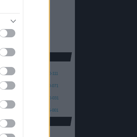
013
2012
oda Dániel
013
 skellington
012
2011
cs Máté
011
2010
2009
2008
41
140-131
130-121
120-111
01
100-091
090-081
080-071
61
060-051
050-041
040-031
21
020-011
010-006
005-001
oidus