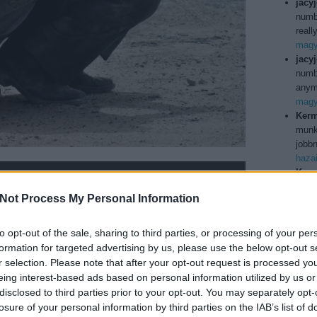
jacy
numb
reall
magya
jacy
numbe
anymo
magya
Kerm
munka
jobbn
haza
Kerm
ilyen
Not Process My Personal Information
Köszö
usa b
Utol
to opt-out of the sale, sharing to third parties, or processing of your per
formation for targeted advertising by us, please use the below opt-out s
r selection. Please note that after your opt-out request is processed y
eing interest-based ads based on personal information utilized by us or
150j
disclosed to third parties prior to your opt-out. You may separately opt-
bd
(
1
losure of your personal information by third parties on the IAB’s list of
boxo