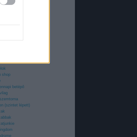
an
azi
ieman
ry
uzi
roid
ilág
z
egenyfilmek
ektor
-fan
élok
ü shop
e
ennapi betépő
vilag
 szemtorna
n (szintet lépett)
zak
zabbak
atjunkie
kingdom
odrome