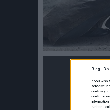
Blog -
Do 
If you wish 
sensitive in
confirm you
continue se
information 
further disc