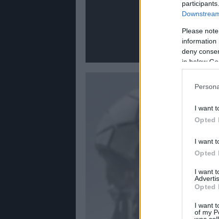
participants
Downstream 
Please note
information 
deny consent
in below Go
Persona
I want t
Opted 
I want t
Opted 
I want 
Advertis
Opted 
I want t
of my P
was col