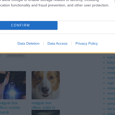
asiaf
cation functionality and fraud prevention, and other user protection.
az ig
boog
facto
filmb
CONFIRM
filmd
filmv
geek
kepr
Data Deletion
Data Access
Privacy Policy
konn
korea
javier bardem
kokt
küty
mag
mind
mozi
napi
mirwe
ross
ross
agyar box
magyar box
soroz
ffice: szürke
office: sötét út
the 
saruk
vide