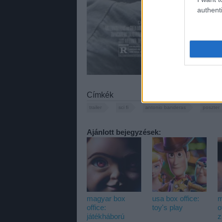
authenti
Címkék
trailer
sci fi
antonio banderas
poszter
Ajánlott bejegyzések:
magyar box
usa box office:
m
office:
toy's play
o
játékháború
z