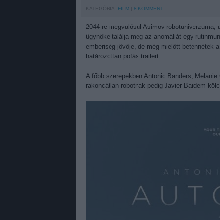
KATEGÓRIA:
FILM
8
KOMMENT
2044-re megvalósul Asimov robotuniverzuma, am
ügynöke találja meg az anomáliát egy rutinmun
emberiség jövője, de még mielőtt betennétek a 
határozottan pofás trailert.
A főbb szerepekben Antonio Banders, Melanie G
rakoncátlan robotnak pedig Javier Bardem köl