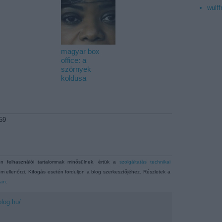
wulff
magyar box
office: a
szörnyek
koldusa
59
 felhasználói tartalomnak minősülnek, értük a
szolgáltatás technikai
m ellenőrzi. Kifogás esetén forduljon a blog szerkesztőjéhez. Részletek a
ban
.
blog.hu/