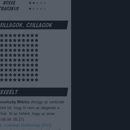
ovolszky Miklós:
Amúgy az senkinek
űnt fel, hogy itt nem az idegenek a
fiúk. Itt az történt, hogy az amer...
.06.04. 05:27
)
ka: csatahajó [battleship] (2012)