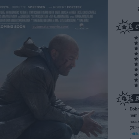
Dobr
nem t
rossz
(
2026
kriti