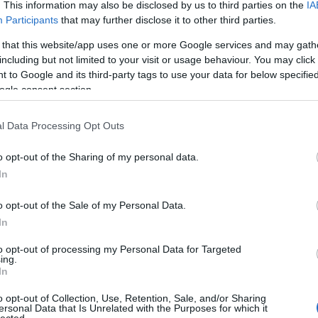
. This information may also be disclosed by us to third parties on the
IA
dvd
(
Participants
that may further disclose it to other third parties.
film
(
fun
(
 that this website/app uses one or more Google services and may gath
irod
including but not limited to your visit or usage behaviour. You may click 
jate
 to Google and its third-party tags to use your data for below specifi
kult
ogle consent section.
offto
szin
l Data Processing Opt Outs
tv
(
5
zen
o opt-out of the Sharing of my personal data.
In
Zala
o opt-out of the Sale of my Personal Data.
2
In
2
Bajt
to opt-out of processing my Personal Data for Targeted
ing.
2
In
Néme
2
o opt-out of Collection, Use, Retention, Sale, and/or Sharing
Cseh
ersonal Data that Is Unrelated with the Purposes for which it
lected.