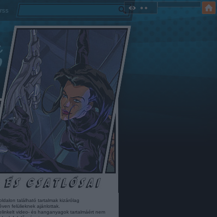
rss
oldalon található tartalmak kizárólag
éven felülieknek ajánlottak.
elinkelt video- és hanganyagok tartalmáért nem