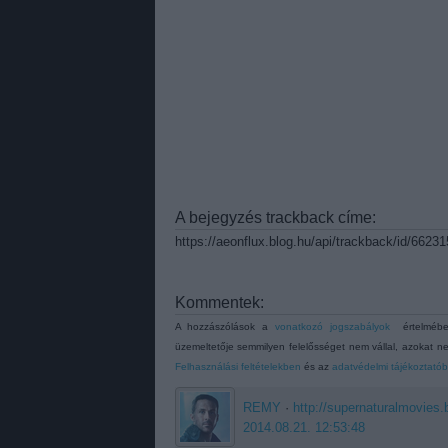
A bejegyzés trackback címe:
https://aeonflux.blog.hu/api/trackback/id/66231
Kommentek:
A hozzászólások a
vonatkozó jogszabályok
értelmében
üzemeltetője semmilyen felelősséget nem vállal, azokat ne
Felhasználási feltételekben
és az
adatvédelmi tájékoztató
REMY
·
http://supernaturalmovies.
2014.08.21. 12:53:48