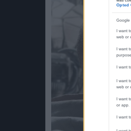
Opted 
Google 
I want t
web or d
I want t
purpose
I want 
I want t
web or d
I want t
or app.
I want t
I want t