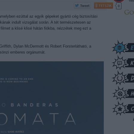
vál
TETSZIK
0
elyben ezúttal az egyik gépeket gyártó cég biztosítási
kának indult vizsgálat során. A tét természetesen az
filmet a klisé klisé hátán fiókba, nézzétek meg ezt a
riffith, Dylan McDermott és Robert Forsterlátható, a
csönzi emberes orgánumát.