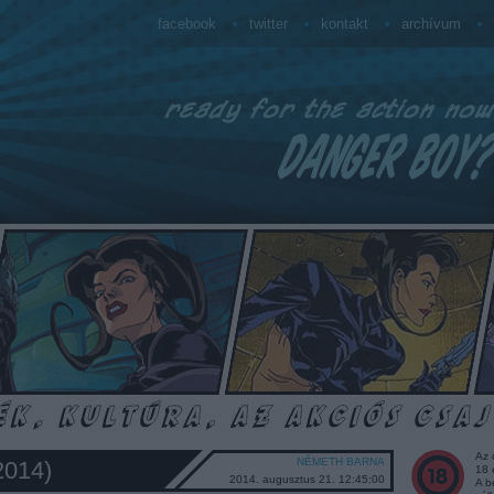
facebook
twitter
kontakt
archívum
Az 
NÉMETH BARNA
2014)
18 
2014. augusztus 21. 12:45:00
A b