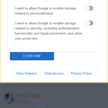
Richter Géza
I want to allow Google to enable storage
12 éve
related to personalization.
@doggfather
: annak a cserének dramaturgiai oka is
van, vagy rosszul emlékszem?
I want to allow Google to enable storage
@zsóka_eszter
: kinek ki a szexi.
related to security, including authentication
functionality and fraud prevention, and other
user protection.
doggfather
12 éve
CONFIRM
@Richter Géza
: igen, a before-nak van, de az after-
nek már nincs. :S
Data Deletion
Data Access
Privacy Policy
(nem lövöm le mi a before/after)
zsóka_eszter
12 éve