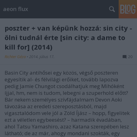
aeon flux
poszter + van képünk hozzá: sin city -
ölni tudnál érte [sin city: a dame to
kill for] (2014)
Richter Géza
•
2014. július 17.
20
Basin City antihősei egy közös, végső poszteren
egyesítik al- és félvilági erőiket, tovább lapozva
pedig Jamie Chungot csodálhatjuk meg Mihóként
íjjal, hm, nem is tudom, lebegni a szuperhold előtt?
Bár nekem személyes szívfájdalmam Devon Aoki
távozása az eredeti szereposztásból, majd
vigasztalódom vele jól a Zöld Íjász – hopp, figyelitek
ezt a véletlen egybeesést? – harmadik évadában,
ahol Tatsu Yamashiro, azaz Katana szerepében lesz
látható; de az már, ahogy mondani szokták, egy