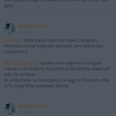
igaz?
zsóka_eszter
12 éve
@convar
: néha mkire rájön az ötperc, élnézést,
remélem, ennél nagyobb gondod nem volt a nap
folyamán ;)
@Zalaba_Ferenc
: nyilván nem vágom ki az egyik
szemem, és futok ki nyüszítve a moziból/a képernyő
elöl, ha feltűnik
se a Machete, se mondjuk a F4 vagy a SK4 nem attól
sz*r, hogy Alba szerepelt benne
zsóka_eszter
12 éve