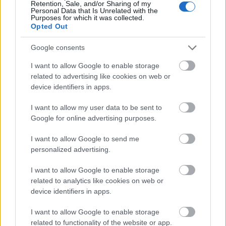
Retention, Sale, and/or Sharing of my
zsóka_eszter
Personal Data that Is Unrelated with the
Purposes for which it was collected.
12 éve
Opted Out
jaja, meg a szexi Nick Stahl-é!
Google consents
I want to allow Google to enable storage
related to advertising like cookies on web or
zsóka_eszter
device identifiers in apps.
12 éve
@Richter Géza
: jujj, na ez már izgi, öltöttek bele
I want to allow my user data to be sent to
mimimák is, ugye? nyugtass meg, nem hiszem, hogy
Google for online advertising purposes.
ezzel a bizonytalnsággál tudnék aludni
I want to allow Google to send me
personalized advertising.
Richter Géza
I want to allow Google to enable storage
12 éve
related to analytics like cookies on web or
device identifiers in apps.
@zsóka_eszter
: láthatod az öltéseket a plakáton ;) .
I want to allow Google to enable storage
related to functionality of the website or app.