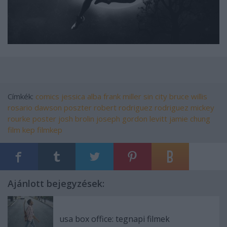
Címkék:
comics
jessica alba
frank miller
sin city
bruce willis
rosario dawson
poszter
robert rodriguez
rodriguez
mickey
rourke
poster
josh brolin
joseph gordon levitt
jamie chung
film kep
filmkep
Ajánlott bejegyzések:
usa box office: tegnapi filmek