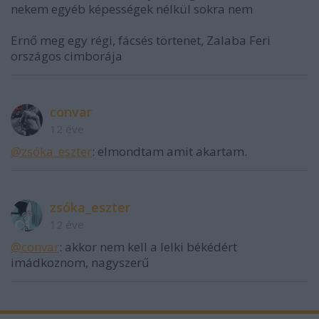
nekem egyéb képességek nélkül sokra nem
Ernő meg egy régi, fácsés törtenet, Zalaba Feri
országos cimborája
convar
12 éve
@zsóka_eszter
: elmondtam amit akartam.
zsóka_eszter
12 éve
@convar
: akkor nem kell a lelki békédért
imádkoznom, nagyszerű