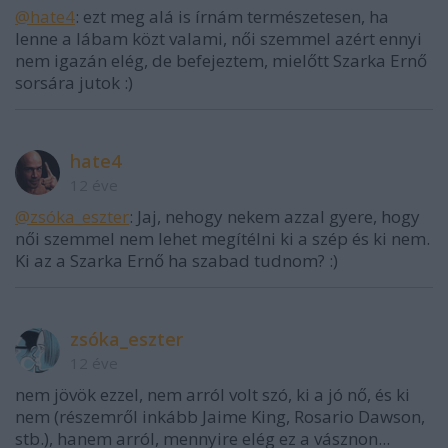
@hate4
: ezt meg alá is írnám természetesen, ha
lenne a lábam közt valami, női szemmel azért ennyi
nem igazán elég, de befejeztem, mielőtt Szarka Ernő
sorsára jutok :)
hate4
12 éve
@zsóka_eszter
: Jaj, nehogy nekem azzal gyere, hogy
női szemmel nem lehet megítélni ki a szép és ki nem.
Ki az a Szarka Ernő ha szabad tudnom? :)
zsóka_eszter
12 éve
nem jövök ezzel, nem arról volt szó, ki a jó nő, és ki
nem (részemről inkább Jaime King, Rosario Dawson,
stb.), hanem arról, mennyire elég ez a vásznon...