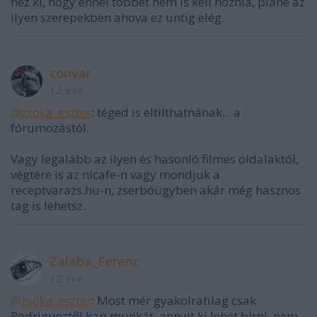
néz ki, hogy ennél többet nem is kell hoznia, pláne az
ilyen szerepekben ahova ez untig elég.
convar
12 éve
@zsóka_eszter
: téged is eltilthatnának... a
fórumozástól.
Vagy legalább az ilyen és hasonló filmes oldalaktól,
végtére is az nlcafe-n vagy mondjuk a
receptvarazs.hu-n, zserbóügyben akár még hasznos
tag is lehetsz.
Zalaba_Ferenc
12 éve
@zsóka_eszter
: Most mér gyakolratilag csak
Rodrigueztől kap munkát, annyit ki lehet bírni, nem