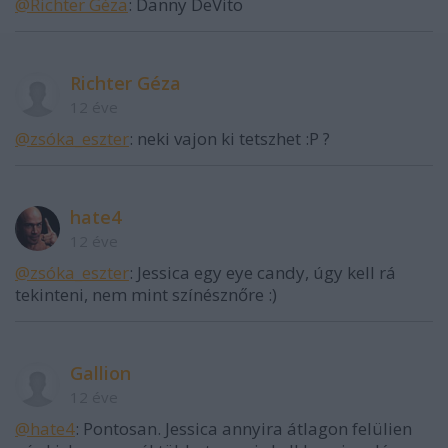
@Richter Géza
: Danny DeVito
Richter Géza
12 éve
@zsóka_eszter
: neki vajon ki tetszhet :P ?
hate4
12 éve
@zsóka_eszter
: Jessica egy eye candy, úgy kell rá
tekinteni, nem mint színésznőre :)
Gallion
12 éve
@hate4
: Pontosan. Jessica annyira átlagon felülien