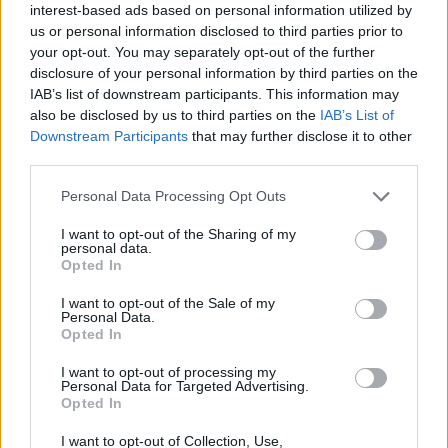
zsóka_eszter
interest-based ads based on personal information utilized by
12 éve
us or personal information disclosed to third parties prior to
your opt-out. You may separately opt-out of the further
az elsőt bírtam, ez már nem igazán érdekel, csak
disclosure of your personal information by third parties on the
annyit fűznék hozzá, könyörgöm, Jessica Albát tiltsák
IAB’s list of downstream participants. This information may
el attól, amit színészet címszó alatt művel
also be disclosed by us to third parties on the
IAB’s List of
Downstream Participants
that may further disclose it to other
third parties.
Richter Géza
Please note that this website/app uses one or more Google
Personal Data Processing Opt Outs
12 éve
services and may gather and store information including but
@zsóka_eszter
: most mééé, szegény még az arcát is
not limited to your visit or usage behaviour. You may click to
I want to opt-out of the Sharing of my
personal data.
felvarratta :P ?
grant or deny consent to Google and its third-party tags to
Opted In
use your data for below specified purposes in below Google
consent section.
I want to opt-out of the Sale of my
Personal Data.
doggfather
Opted In
12 éve
I want to opt-out of processing my
Personal Data for Targeted Advertising.
nekem clive owen hiány sokkal jobban fáj. :S
Opted In
I want to opt-out of Collection, Use,