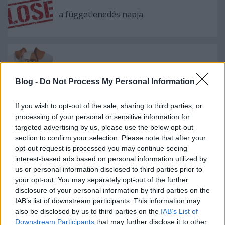
a függetlenedés napja
usa box office: kis kedvencek
Blog -
Do Not Process My Personal Information
If you wish to opt-out of the sale, sharing to third parties, or
processing of your personal or sensitive information for
szinkronhangok: x-men: sötét főnix
targeted advertising by us, please use the below opt-out
section to confirm your selection. Please note that after your
opt-out request is processed you may continue seeing
interest-based ads based on personal information utilized by
us or personal information disclosed to third parties prior to
szinkronhangok: éretlenségi
your opt-out. You may separately opt-out of the further
disclosure of your personal information by third parties on the
IAB’s list of downstream participants. This information may
also be disclosed by us to third parties on the
IAB’s List of
szinkronhangok: john wick, 3. felvonás –
Downstream Participants
that may further disclose it to other