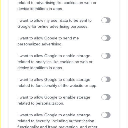
related to advertising like cookies on web or
device identifiers in apps.
Lavmitendor
12 éve
I want to allow my user data to be sent to
Google for online advertising purposes.
Hát nem tudom. Engem nem győzött meg. Nem
tudom felfogni hogy lehet ebből egy valóban
I want to allow Google to send me
játszható, értékelhető játék, ami leköt 6-8 órára és
personalized advertising.
nem válik monotonná. Ezzel a branddel már annyi
rosszat tettek, hogy én már a minimális bizalmat is
I want to allow Google to enable storage
épp hogy megadom.
related to analytics like cookies on web or
device identifiers in apps.
I want to allow Google to enable storage
Zalaba_Ferenc
related to functionality of the website or app.
12 éve
I want to allow Google to enable storage
@Lavmitendor
: Valószínűleg Ripley lányának nem
related to personalization.
csak egy idegennel gyűlik meg a baja, vele viszont
nem egyszer. :)
I want to allow Google to enable storage
related to security, including authentication
functionality and fraud prevention, and other