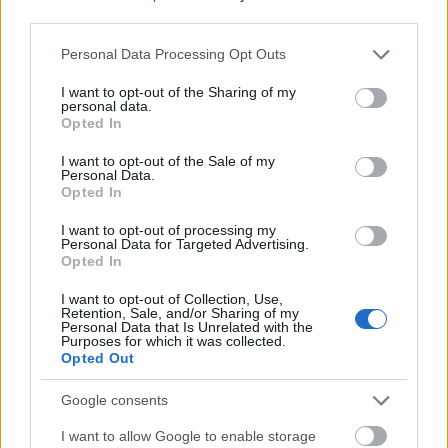
parabellum
third parties.
Please note that this website/app uses one or more Google
Personal Data Processing Opt Outs
services and may gather and store information including but
not limited to your visit or usage behaviour. You may click to
I want to opt-out of the Sharing of my
personal data.
Szólj hozzá!
grant or deny consent to Google and its third-party tags to
Opted In
use your data for below specified purposes in below Google
A hozzászóláshoz be kell lépned!
consent section.
I want to opt-out of the Sale of my
Personal Data.
Opted In
I want to opt-out of processing my
Personal Data for Targeted Advertising.
Opted In
I want to opt-out of Collection, Use,
Retention, Sale, and/or Sharing of my
Personal Data that Is Unrelated with the
Purposes for which it was collected.
VAGY
Opted Out
Google consents
I want to allow Google to enable storage