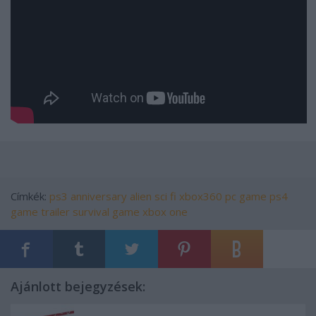
Címkék:
ps3
anniversary
alien
sci fi
xbox360
pc game
ps4
game trailer
survival game
xbox one
Ajánlott bejegyzések: