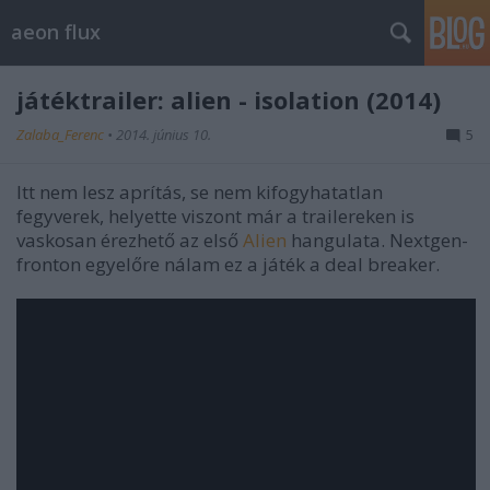
aeon flux
játéktrailer: alien - isolation (2014)
Zalaba_Ferenc
•
2014. június 10.
5
Itt nem lesz aprítás, se nem kifogyhatatlan
fegyverek, helyette viszont már a trailereken is
vaskosan érezhető az első
Alien
hangulata. Nextgen-
fronton egyelőre nálam ez a játék a deal breaker.