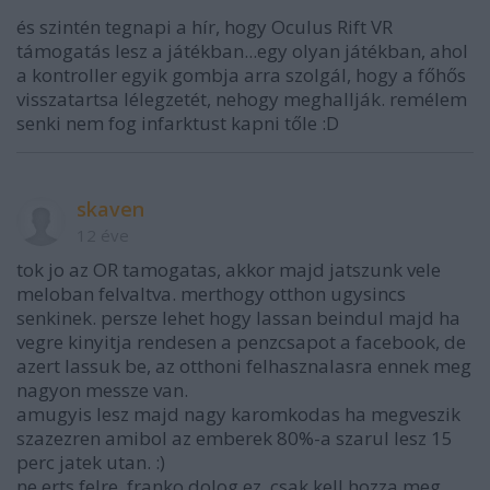
és szintén tegnapi a hír, hogy Oculus Rift VR
támogatás lesz a játékban...egy olyan játékban, ahol
a kontroller egyik gombja arra szolgál, hogy a főhős
visszatartsa lélegzetét, nehogy meghallják. remélem
senki nem fog infarktust kapni tőle :D
skaven
12 éve
tok jo az OR tamogatas, akkor majd jatszunk vele
meloban felvaltva. merthogy otthon ugysincs
senkinek. persze lehet hogy lassan beindul majd ha
vegre kinyitja rendesen a penzcsapot a facebook, de
azert lassuk be, az otthoni felhasznalasra ennek meg
nagyon messze van.
amugyis lesz majd nagy karomkodas ha megveszik
szazezren amibol az emberek 80%-a szarul lesz 15
perc jatek utan. :)
ne erts felre, franko dolog ez, csak kell hozza meg