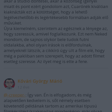
akár a stúdió döntései, akár a közönség igényei
miatt és pont ezért gondolom azt, Cuarónék kiválóan
kiaknázták ezt a kötöttséget, hogy a lehető
legélvezhetőbb és legértékesebb formában adják elő
művüket.
Újra kiemelném, szerintem az egésznek a lényege az,
hogy szeressük, amivel foglalkozunk. Ezt nem Neked
mondom, de sajnos olykor bele tudok futni
oldalakba, ahol olyan írások is előfordulnak,
amelyeknél látszik, a cikkíró úgy ült a film elé, hogy
még a pakliban sem szerepelt, hogy az adott filmet
esetleg szeresse. Az ilyet meg is ette a fene.
Kővári György Márió
12 éve
@-creeper-
: Így van. Én is elfogadom, és még
alapvetően kedvelem is, sőt némely esetben
követendő példának tartom az amerikai típusú
filmkészítést (szakmailag mindenképp, már olyan