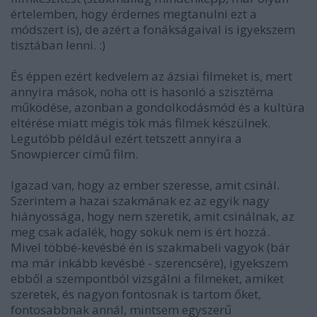
értelemben, hogy érdemes megtanulni ezt a
módszert is), de azért a fonákságaival is igyekszem
tisztában lenni. :)
És éppen ezért kedvelem az ázsiai filmeket is, mert
annyira mások, noha ott is hasonló a szisztéma
működése, azonban a gondolkodásmód és a kultúra
eltérése miatt mégis tök más filmek készülnek.
Legutóbb például ezért tetszett annyira a
Snowpiercer című film.
Igazad van, hogy az ember szeresse, amit csinál.
Szerintem a hazai szakmának ez az egyik nagy
hiányossága, hogy nem szeretik, amit csinálnak, az
meg csak adalék, hogy sokuk nem is ért hozzá.
Mivel többé-kevésbé én is szakmabeli vagyok (bár
ma már inkább kevésbé - szerencsére), igyekszem
ebből a szempontból vizsgálni a filmeket, amiket
szeretek, és nagyon fontosnak is tartom őket,
fontosabbnak annál, mintsem egyszerű