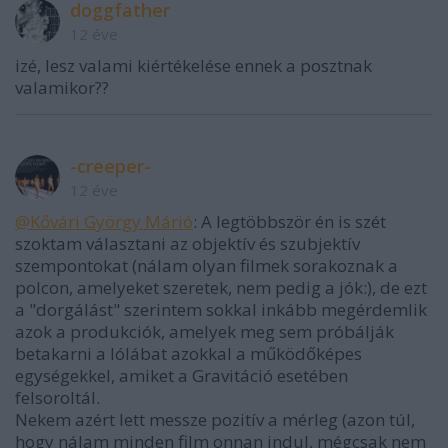
doggfather
12 éve
izé, lesz valami kiértékelése ennek a posztnak
valamikor??
-creeper-
12 éve
@Kővári György Márió
: A legtöbbször én is szét
szoktam választani az objektív és szubjektív
szempontokat (nálam olyan filmek sorakoznak a
polcon, amelyeket szeretek, nem pedig a jók:), de ezt
a "dorgálást" szerintem sokkal inkább megérdemlik
azok a produkciók, amelyek meg sem próbálják
betakarni a lólábat azokkal a működőképes
egységekkel, amiket a Gravitáció esetében
felsoroltál.
Nekem azért lett messze pozitív a mérleg (azon túl,
hogy nálam minden film onnan indul, mégcsak nem