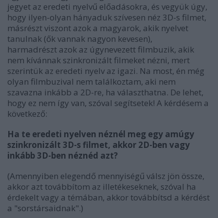
jegyet az eredeti nyelvű előadásokra, és vegyük úgy,
hogy ilyen-olyan hányaduk szívesen néz 3D-s filmet,
másrészt viszont azok a magyarok, akik nyelvet
tanulnak (ők vannak nagyon kevesen),
harmadrészt azok az úgynevezett filmbuzik, akik
nem kívánnak szinkronizált filmeket nézni, mert
szerintük az eredeti nyelv az igazi. Na most, én még
olyan filmbuzival nem találkoztam, aki nem
szavazna inkább a 2D-re, ha választhatna. De lehet,
hogy ez nem így van, szóval segítsetek! A kérdésem a
következő:
Ha te eredeti nyelven néznél meg egy amúgy
szinkronizált 3D-s filmet, akkor 2D-ben vagy
inkább 3D-ben néznéd azt?
(Amennyiben elegendő mennyiségű válsz jön össze,
akkor azt továbbítom az illetékeseknek, szóval ha
érdekelt vagy a témában, akkor továbbítsd a kérdést
a "sorstársaidnak".)