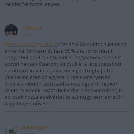
inkabb feliratos legyen.
-creeper-
12 éve
@Kővári György Márió
: Ezt az álláspontot a jelenlegi
amerikai filmtermés laza 95%-ára lehet húzni,
nagyjából az elmúlt harminc-negyven évre vetítve,
szóval ne csak Cuarónt küldjük el a lecsupaszított,
nemtúljó Gravitációjával melegebb éghajlatra
(mellesleg ezen az egyszerű cselekményen én
érdekes módon szétizzadtam az agyam), hanem
szinte mindenki mást (beleértve a kedvenceidet) is,
aki csak hozza az elvártat és szintúgy nem amatőr
vagy hülye művész.
stavanger
12 éve