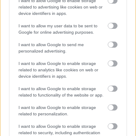
I want to allow Google to enable storage
oscart-kap, brrr...)
related to advertising like cookies on web or
device identifiers in apps.
Kővári György Márió
I want to allow my user data to be sent to
Google for online advertising purposes.
12 éve
@Deepblue Noir
: A díj egy olyan dolog, hogy szépen
I want to allow Google to send me
csillog, és sokszor meg is érdemli az, aki kapja. DE!
personalized advertising.
Sok esetben nem azért kap valami díjat, mert
annyira jó lenne, hanem mert a többi jelölt rosszabb
I want to allow Google to enable storage
nála.
related to analytics like cookies on web or
Az amerikai stúdiók meg amúgy is hajlamosak
device identifiers in apps.
kifejezetten a fesztivál- és díjszezonra (Golden Globe,
Oscar, BAFTA, Cannes, Torontó, Karlovy Vary stb.)
I want to allow Google to enable storage
related to functionality of the website or app.
készíteni filmeket, amikkel pont a díjakra mennek.
Egyszerűen szólva: azért készítenek el egy filmet,
I want to allow Google to enable storage
hogy az díjat nyerjen. Ilyen volt idén a 12 év
related to personalization.
rabszolgaság.
Egy díjnyertes film emeli a stúdió presztízsét és
I want to allow Google to enable storage
remek marketing is.
related to security, including authentication