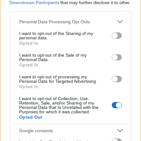
Downstream Participants
that may further disclose it to other
elvárt
third parties.
Please note that this website/app uses one or more Google
Personal Data Processing Opt Outs
services and may gather and store information including but
Deepblue Noir (törölt)
not limited to your visit or usage behaviour. You may click to
I want to opt-out of the Sharing of my
12 éve
personal data.
grant or deny consent to Google and its third-party tags to
Opted In
@Kővári György Márió
:
use your data for below specified purposes in below Google
consent section.
I want to opt-out of the Sale of my
(jaja.
Personal Data.
Opted In
ha valaki az általad említetteket és azok
megvalósítási módját teszi szóvá, akkor jön az hogy
I want to opt-out of processing my
ezek nem művészfilmek, hanem igazából
Personal Data for Targeted Advertising.
Opted In
tömegfilmek (gravitáció+ember gyermeke). ha
tömegfilmes szempontból kritizálják, akkor meg jön,
I want to opt-out of Collection, Use,
hogy ezek nem tucatblockbusterek, hanem
Retention, Sale, and/or Sharing of my
Personal Data that Is Unrelated with the
mondanivalójuk és művészi értékük is van.
Purposes for which it was collected.
spielbert sci-fiért nem kapott oscart, kubrick
Opted Out
sem(mondjuk egyébként sem), star wars is csak
jelölt maradt, szárnyas fejvadászt nem is jelölték,
Google consents
terminator 2-t sem és és és..._egy_ cuaron meg