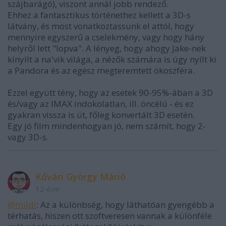
szájbarágó), viszont annál jobb rendező.
Ehhez a fantasztikus történethez kellett a 3D-s
látvány, és most vonatkoztassunk el attól, hogy
mennyire egyszerű a cselekmény, vagy hogy hány
helyről lett "lopva". A lényeg, hogy ahogy Jake-nek
kinyílt a na'vik világa, a nézők számára is úgy nyílt ki
a Pandora és az egész megteremtett ökoszféra.
Ezzel együtt tény, hogy az esetek 90-95%-ában a 3D
és/vagy az IMAX indokolatlan, ill. öncélú - és ez
gyakran vissza is üt, főleg konvertált 3D esetén.
Egy jó film mindenhogyan jó, nem számít, hogy 2-
vagy 3D-s.
Kővári György Márió
12 éve
@mildi
: Az a különbség, hogy láthatóan gyengébb a
térhatás, hiszen ott szoftveresen vannak a különféle