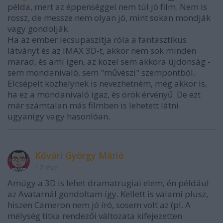
példa, mert az éppenséggel nem túl jó film. Nem is
rossz, de messze nem olyan jó, mint sokan mondják
vagy gondolják.
Ha az ember lecsupaszítja róla a fantasztikus
látványt és az IMAX 3D-t, akkor nem sok minden
marad, és ami igen, az közel sem akkora újdonság -
sem mondanivaló, sem "művészi" szempontból.
Elcsépelt közhelynek is nevezhetném, még akkor is,
ha ez a mondanivaló igaz, és örök érvényű. De ezt
már számtalan más filmben is lehetett látni
ugyanígy vagy hasonlóan.
Kővári György Márió
12 éve
Amúgy a 3D is lehet dramatrugiai elem, én például
az Avatarnál gondoltam így. Kellett is valami plusz,
hiszen Cameron nem jó író, sosem volt az (pl. A
mélység titka rendezői változata kifejezetten