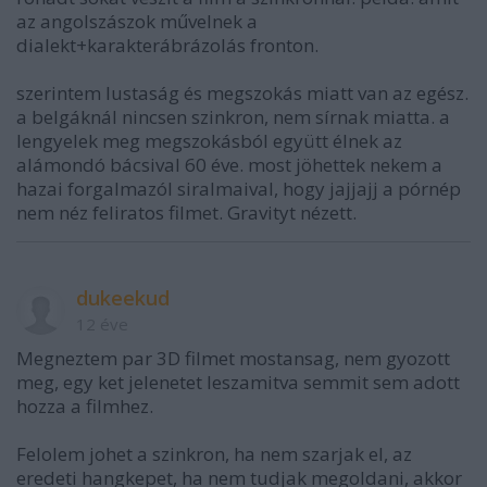
az angolszászok művelnek a
dialekt+karakterábrázolás fronton.
szerintem lustaság és megszokás miatt van az egész.
a belgáknál nincsen szinkron, nem sírnak miatta. a
lengyelek meg megszokásból együtt élnek az
alámondó bácsival 60 éve. most jöhettek nekem a
hazai forgalmazól siralmaival, hogy jajjajj a pórnép
nem néz feliratos filmet. Gravityt nézett.
dukeekud
12 éve
Megneztem par 3D filmet mostansag, nem gyozott
meg, egy ket jelenetet leszamitva semmit sem adott
hozza a filmhez.
Felolem johet a szinkron, ha nem szarjak el, az
eredeti hangkepet, ha nem tudjak megoldani, akkor