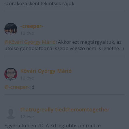
szórakozásként tekintsek rájuk.
-creeper-
12 éve
@Kővári György Márió
: Akkor ezt megtárgyaltuk, az
utolsó gondolatodnál szebb végszó nem is lehetne. :)
Kővári György Márió
12 éve
@-creeper-
: :)
thatrugreally tiedtheroomtogether
12 éve
Egyértelműen 2D. A 3d legtöbbször ront az