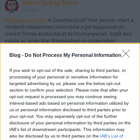
Kővári György Márió
12 éve
@Deepblue Noir
: A Gravitációról? Hát persze, mert a
rendező tökéletesen használta a jól bejáratott és
ismert filmes eszköztárat és formanyelvet. Ettől lesz
valaki az amerikai filmiparban jó szakember,
természetes, hogy megdicsérik érte.
De ettől még akkor is minden fordulat, minden
Blog -
Do Not Process My Personal Information
dramaturgiai fogás, feszültségforrás stb. több
évtizedre nyúlik vissza, és semmi újdonság nincs
If you wish to opt-out of the sale, sharing to third parties, or
benne. Az egy dolog, hogy működik, és egy másik,
processing of your personal or sensitive information for
hogy az amerikai típusú filmkészítésnek ez a bevált
targeted advertising by us, please use the below opt-out
és elvált receptje - ettől eltérni azt vonja maga után,
section to confirm your selection. Please note that after your
hogy az embert leamatőrözik és hülye művésznek
opt-out request is processed you may continue seeing
nevezik, aki nem ért a szakmához.
interest-based ads based on personal information utilized by
us or personal information disclosed to third parties prior to
your opt-out. You may separately opt-out of the further
disclosure of your personal information by third parties on the
Kővári György Márió
IAB’s list of downstream participants. This information may
12 éve
also be disclosed by us to third parties on the
IAB’s List of