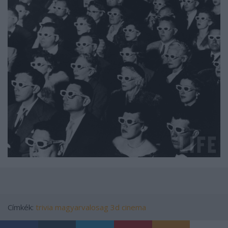
Címkék:
trivia
magyarvalosag
3d cinema