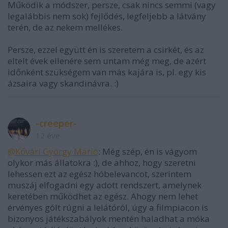
Működik a módszer, persze, csak nincs semmi (vagy
legalábbis nem sok) fejlődés, legfeljebb a látvány
terén, de az nekem mellékes.
Persze, ezzel együtt én is szeretem a csirkét, és az
eltelt évek ellenére sem untam még meg, de azért
időnként szükségem van más kajára is, pl. egy kis
ázsaira vagy skandinávra. :)
-creeper-
12 éve
@Kővári György Márió
: Még szép, én is vágyom
olykor más állatokra :), de ahhoz, hogy szeretni
lehessen ezt az egész hóbelevancot, szerintem
muszáj elfogadni egy adott rendszert, amelynek
keretében működhet az egész. Ahogy nem lehet
érvényes gólt rúgni a lelátóról, úgy a filmpiacon is
bizonyos játékszabályok mentén haladhat a móka