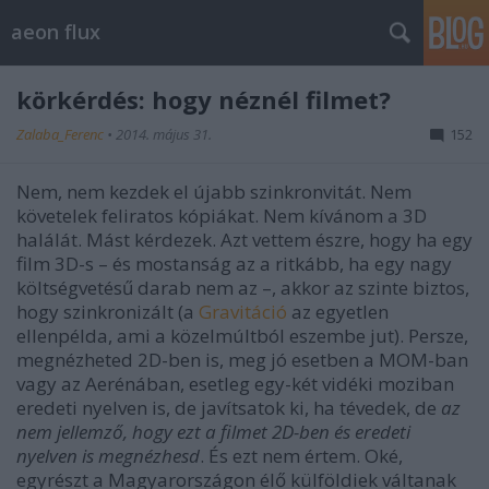
aeon flux
körkérdés: hogy néznél filmet?
Zalaba_Ferenc
•
2014. május 31.
152
Nem, nem kezdek el újabb szinkronvitát. Nem
követelek feliratos kópiákat. Nem kívánom a 3D
halálát. Mást kérdezek. Azt vettem észre, hogy ha egy
film 3D-s – és mostanság az a ritkább, ha egy nagy
költségvetésű darab nem az –, akkor az szinte biztos,
hogy szinkronizált (a
Gravitáció
az egyetlen
ellenpélda, ami a közelmúltból eszembe jut). Persze,
megnézheted 2D-ben is, meg jó esetben a MOM-ban
vagy az Aerénában, esetleg egy-két vidéki moziban
eredeti nyelven is, de javítsatok ki, ha tévedek, de
az
nem jellemző, hogy ezt a filmet 2D-ben és eredeti
nyelven is megnézhesd
. És ezt nem értem. Oké,
egyrészt a Magyarországon élő külföldiek váltanak