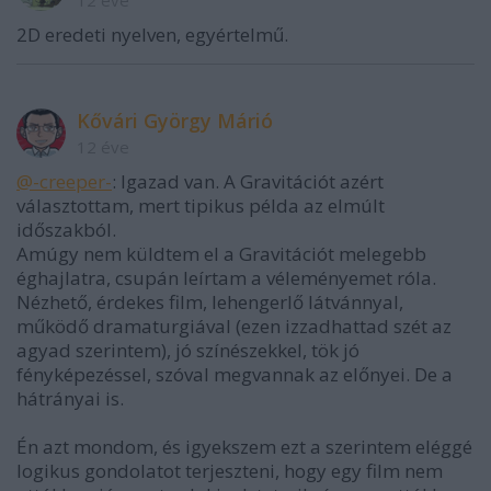
2D eredeti nyelven, egyértelmű.
Kővári György Márió
12 éve
@-creeper-
: Igazad van. A Gravitációt azért
választottam, mert tipikus példa az elmúlt
időszakból.
Amúgy nem küldtem el a Gravitációt melegebb
éghajlatra, csupán leírtam a véleményemet róla.
Nézhető, érdekes film, lehengerlő látvánnyal,
működő dramaturgiával (ezen izzadhattad szét az
agyad szerintem), jó színészekkel, tök jó
fényképezéssel, szóval megvannak az előnyei. De a
hátrányai is.
Én azt mondom, és igyekszem ezt a szerintem eléggé
logikus gondolatot terjeszteni, hogy egy film nem