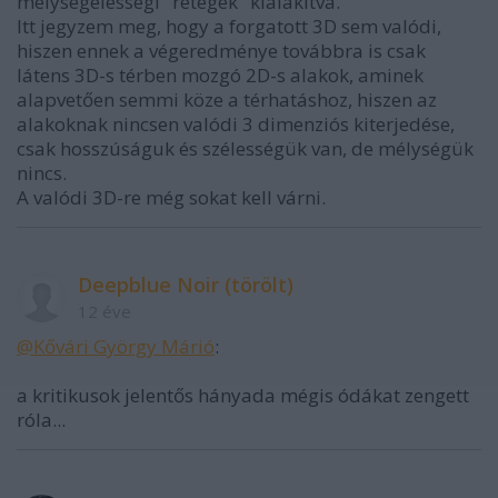
mélységélességi "rétegek" kialakítva.
Itt jegyzem meg, hogy a forgatott 3D sem valódi,
hiszen ennek a végeredménye továbbra is csak
látens 3D-s térben mozgó 2D-s alakok, aminek
alapvetően semmi köze a térhatáshoz, hiszen az
alakoknak nincsen valódi 3 dimenziós kiterjedése,
csak hosszúságuk és szélességük van, de mélységük
nincs.
A valódi 3D-re még sokat kell várni.
Deepblue Noir (törölt)
12 éve
@Kővári György Márió
:
a kritikusok jelentős hányada mégis ódákat zengett
róla...