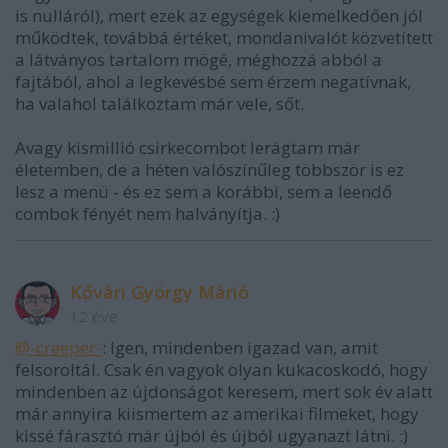
is nulláról), mert ezek az egységek kiemelkedően jól
működtek, továbbá értéket, mondanivalót közvetített
a látványos tartalom mögé, méghozzá abból a
fajtából, ahol a legkevésbé sem érzem negatívnak,
ha valahol találkoztam már vele, sőt.
Avagy kismillió csirkecombot lerágtam már
életemben, de a héten valószínűleg többször is ez
lesz a menü - és ez sem a korábbi, sem a leendő
combok fényét nem halványítja. :)
Kővári György Márió
12 éve
@-creeper-
: Igen, mindenben igazad van, amit
felsoroltál. Csak én vagyok olyan kukacoskodó, hogy
mindenben az újdonságot keresem, mert sok év alatt
már annyira kiismertem az amerikai filmeket, hogy
kissé fárasztó már újból és újból ugyanazt látni. :)