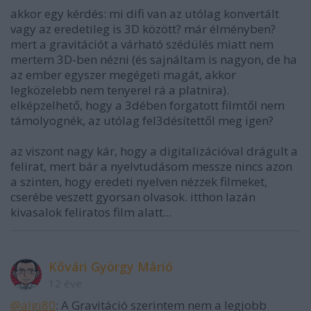
akkor egy kérdés: mi difi van az utólag konvertált
vagy az eredetileg is 3D között? már élményben?
mert a gravitációt a várható szédülés miatt nem
mertem 3D-ben nézni (és sajnáltam is nagyon, de ha
az ember egyszer megégeti magát, akkor
legközelebb nem tenyerel rá a platnira).
elképzelhető, hogy a 3dében forgatott filmtől nem
támolyognék, az utólag fel3désítettől meg igen?
az viszont nagy kár, hogy a digitalizációval drágult a
felirat, mert bár a nyelvtudásom messze nincs azon
a szinten, hogy eredeti nyelven nézzek filmeket,
cserébe veszett gyorsan olvasok. itthon lazán
kivasalok feliratos film alatt...
Kővári György Márió
12 éve
@algi80
: A Gravitáció szerintem nem a legjobb