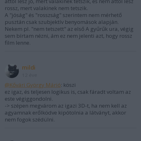
attól lesz jó, mert valakinek tetszik, és nem attól lesz
rossz, mert valakinek nem tetszik.
A "jóság" és "rosszság" szerintem nem mérhető
pusztán csak szubjektív benyomások alapján.
Nekem pl. "nem tetszett" az első A gyűrűk ura, végig
sem bírtam nézni, ám ez nem jelenti azt, hogy rossz
film lenne.
mildi
12 éve
@Kővári György Márió
: köszi
ez igaz, és teljesen logikus is, csak fáradt voltam az
este végiggondolni.
-> szépen megvárom az igazi 3D-t, ha nem kell az
agyamnak erőlködve kipótolnia a látványt, akkor
nem fogok szédülni.