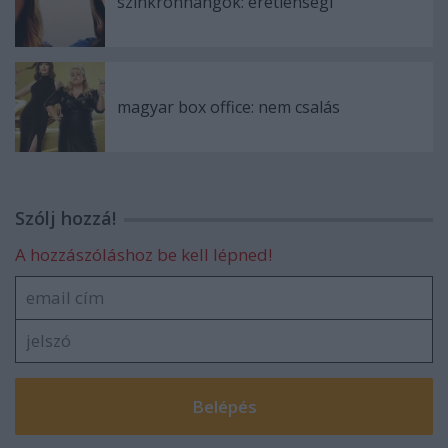
szinkronhangok: éretlenségi
magyar box office: nem csalás
Szólj hozzá!
A hozzászóláshoz be kell lépned!