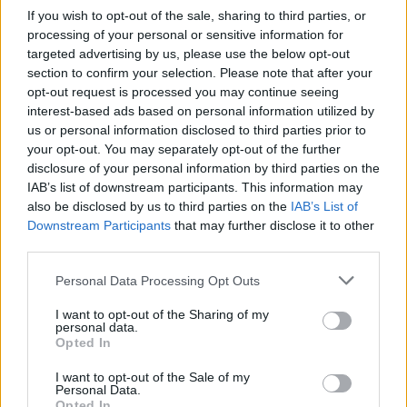
If you wish to opt-out of the sale, sharing to third parties, or
processing of your personal or sensitive information for
targeted advertising by us, please use the below opt-out
szinkronhangok: éretlenségi
section to confirm your selection. Please note that after your
opt-out request is processed you may continue seeing
interest-based ads based on personal information utilized by
us or personal information disclosed to third parties prior to
your opt-out. You may separately opt-out of the further
szinkronhangok: aladdin
disclosure of your personal information by third parties on the
IAB’s list of downstream participants. This information may
also be disclosed by us to third parties on the
IAB’s List of
Downstream Participants
that may further disclose it to other
third parties.
Szólj hozzá!
Please note that this website/app uses one or more Google
Personal Data Processing Opt Outs
services and may gather and store information including but
A hozzászóláshoz be kell lépned!
not limited to your visit or usage behaviour. You may click to
I want to opt-out of the Sharing of my
personal data.
grant or deny consent to Google and its third-party tags to
Opted In
use your data for below specified purposes in below Google
consent section.
I want to opt-out of the Sale of my
Personal Data.
Opted In