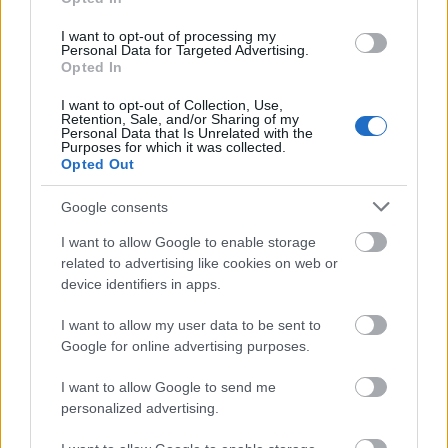
I want to opt-out of processing my
Personal Data for Targeted Advertising.
Opted In
VAGY
I want to opt-out of Collection, Use,
Retention, Sale, and/or Sharing of my
Personal Data that Is Unrelated with the
Purposes for which it was collected.
Opted Out
Google consents
Zalaba_Ferenc
I want to allow Google to enable storage
12 éve
related to advertising like cookies on web or
A filmnek rém gyenge szinkronja volt, leginkább
device identifiers in apps.
szegény Cranston magyar hangja iszonyatosan
bukdácsolt, főleg a drámai részekben, habár Aaron
I want to allow my user data to be sent to
Johnson fapofája még a magyar hangon is átjött,
Google for online advertising purposes.
viszont Olsen-kisasszony úgy nyivákolt, mint akit
I want to allow Google to send me
nem vittek el a szalagavatóra. Na de nem ehhez
personalized advertising.
akartam hozzászólni, hanem ehhez: