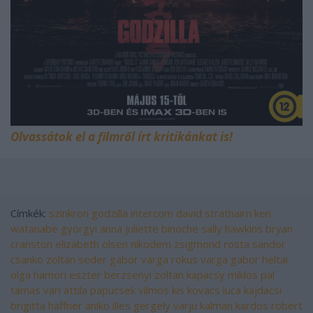
Olvassátok el a filmről írt kritikánkat is!
Címkék:
szinkron
godzilla
intercom
david strathairn
ken
watanabe
györgyi anna
juliette binoche
sally hawkins
bryan
cranston
elizabeth olsen
nikodem zsigmond
rosta sandor
csanko zoltan
seder gabor
varga rokus
varga gabor
heltai
olga
hamori eszter
berzsenyi zoltan
kapacsy miklos
pal
tamas
vari attila
papucsek vilmos
kis kovacs luca
kajdacsi
brigitta
haffner aniko
illes gergely
varju kalman
kardos robert