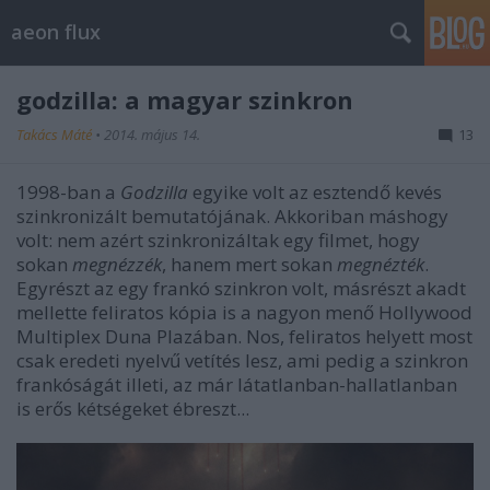
aeon flux
godzilla: a magyar szinkron
Takács Máté
•
2014. május 14.
13
1998-ban a
Godzilla
egyike volt az esztendő kevés
szinkronizált bemutatójának. Akkoriban máshogy
volt: nem azért szinkronizáltak egy filmet, hogy
sokan
megnézzék
, hanem mert sokan
megnézték
.
Egyrészt az egy frankó szinkron volt, másrészt akadt
mellette feliratos kópia is a nagyon menő Hollywood
Multiplex Duna Plazában. Nos, feliratos helyett most
csak eredeti nyelvű vetítés lesz, ami pedig a szinkron
frankóságát illeti, az már látatlanban-hallatlanban
is erős kétségeket ébreszt...