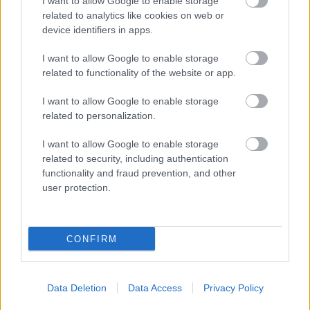
I want to allow Google to enable storage
"nem azért szinkronizáltak egy filmet, hogy sokan
related to analytics like cookies on web or
megnézzék, hanem mert sokan megnézték"
device identifiers in apps.
Én már egyáltalán nem vagyok róla meggyőződve,
I want to allow Google to enable storage
hogy a szinkron olyan nagy befolyásoló tényező
related to functionality of the website or app.
lenne egy film bevétele esetén. Persze vannak
műfajok, ahol elkél (családi film, vígjáték /saja/), de
I want to allow Google to enable storage
az eseményfilmeket simán lehetne tolni felirattal, a
related to personalization.
kis bemutatókról nem is beszélve. Jó példa erre az
Alkonyat, Az éhezők viadala vagy a Gravitáció, másik
I want to allow Google to enable storage
oldalról pedig az ADS, a Parlux vagy a Big Bang
related to security, including authentication
majd összes szinkronos bemutatója. Én abban
functionality and fraud prevention, and other
bízok, hogy előbb vagy utóbb kikopik a 3D a
user protection.
mozikból, és vele együtt a szinkronmánia is
visszaesik, mivel egy 3D-s felirat sajna méreg drága,
nem sokkal olcsóbb, mint a szinkron...
CONFIRM
CrazyDave
Data Deletion
Data Access
Privacy Policy
12 éve