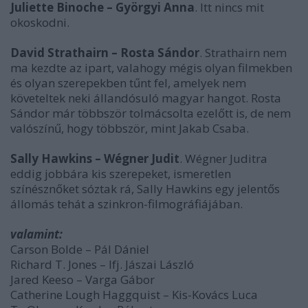
Juliette Binoche – Györgyi Anna
. Itt nincs mit
okoskodni.
David Strathairn – Rosta Sándor
. Strathairn nem
ma kezdte az ipart, valahogy mégis olyan filmekben
és olyan szerepekben tűnt fel, amelyek nem
követeltek neki állandósuló magyar hangot. Rosta
Sándor már többször tolmácsolta ezelőtt is, de nem
valószínű, hogy többször, mint Jakab Csaba.
Sally Hawkins – Wégner Judit
. Wégner Juditra
eddig jobbára kis szerepeket, ismeretlen
színésznőket sóztak rá, Sally Hawkins egy jelentős
állomás tehát a szinkron-filmográfiájában.
valamint:
Carson Bolde – Pál Dániel
Richard T. Jones – Ifj. Jászai László
Jared Keeso – Varga Gábor
Catherine Lough Haggquist – Kis-Kovács Luca