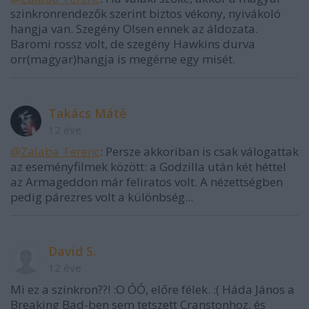
szinkronrendezők szerint biztos vékony, nyivákoló
hangja van. Szegény Olsen ennek az áldozata.
Baromi rossz volt, de szegény Hawkins durva
orr(magyar)hangja is megérne egy misét.
Takács Máté
12 éve
@Zalaba_Ferenc
: Persze akkoriban is csak válogattak
az eseményfilmek között: a Godzilla után két héttel
az Armageddon már feliratos volt. A nézettségben
pedig párezres volt a különbség...
David S.
12 éve
Mi ez a szinkron??! :O ÓÓ, előre félek. :( Háda János a
Breaking Bad-ben sem tetszett Cranstonhoz, és