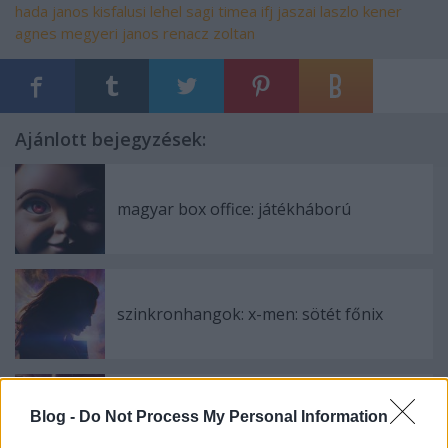
hada janos
kisfalusi lehel
sagi timea
ifj jaszai laszlo
kener
agnes
megyeri janos
renacz zoltan
Ajánlott bejegyzések:
magyar box office: játékháború
szinkronhangok: x-men: sötét főnix
Blog -
Do Not Process My Personal Information
szinkronhangok: rocketman