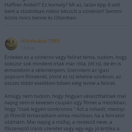
Haffner Anikó?? Ez komoly? Mi az, talán épp ő volt
bent a stúdióban mikor készült a szinkron? Semmi
közös nincs benne és Olsenben.
Atkakukac1989
12 éve
Érdekes ez a szinkron vagy felirat téma, tudom, hogy
sokszor sok mindent írtak már róla, (itt is), de én is
elmondom a véleményem. Szerintem az igazi
popcorn filmeknél, (mint ez is) lehetne szinkron, az
összes többi esetében bőven elég lenne a felirat.
Amúgy nem tudom, hogy hogyan választhatnak mai
napig nem is kevesen csupán úgy filmet a mozikban,
hogy "csak legyen szinkronos." Azt a rohadt, mennyi
jó filmről lemaradtam volna moziban, ha a feliratot
utálnám. Mai napig a műfaj, a rendező neve, a
főszereplő iránti szeretet vagy egy-egy jó kritika a