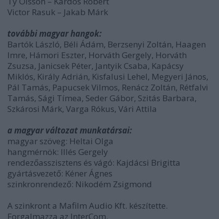
Ty Olsson – Kardos Róbert
Victor Rasuk – Jakab Márk
további magyar hangok:
Bartók László, Béli Ádám, Berzsenyi Zoltán, Haagen
Imre, Hámori Eszter, Horváth Gergely, Horváth
Zsuzsa, Janicsek Péter, Jantyik Csaba, Kapácsy
Miklós, Király Adrián, Kisfalusi Lehel, Megyeri János,
Pál Tamás, Papucsek Vilmos, Renácz Zoltán, Rétfalvi
Tamás, Sági Tímea, Seder Gábor, Szitás Barbara,
Szkárosi Márk, Varga Rókus, Vári Attila
a magyar változat munkatársai:
magyar szöveg: Heltai Olga
hangmérnök: Illés Gergely
rendezőasszisztens és vágó: Kajdácsi Brigitta
gyártásvezető: Kéner Ágnes
szinkronrendező: Nikodém Zsigmond
A szinkront a Mafilm Audio Kft. készítette.
Forgalmazza az InterCom.