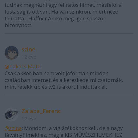
tudnak megnézni egy feliratos filmet, másfelől a
lustaság is ott van. Ha van szinkron, miért néze
felirattal. Haffner Anikó meg igen sokszor
bizonyított.
szine
12 éve
@Takács Máté
:
Csak akkoriban nem volt jóformán minden
családban internet, és a kereskedelmi csatornák,
mint retekklub és tv2 is akörül indultak el.
Zalaba_Ferenc
12 éve
@szine
: Mondom, a vígjátékokhoz kell, de a nagy
látványfilmekhez, meg a KIS MŰVÉSZFILMEKHEZ