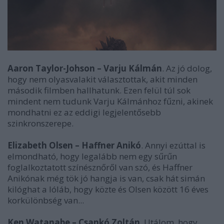
Aaron Taylor-Johson – Varju Kálmán
. Az jó dolog,
hogy nem olyasvalakit választottak, akit minden
második filmben hallhatunk. Ezen felül túl sok
mindent nem tudunk Varju Kálmánhoz fűzni, akinek
mondhatni ez az eddigi legjelentősebb
szinkronszerepe.
Elizabeth Olsen – Haffner Anikó
. Annyi ezúttal is
elmondható, hogy legalább nem egy sűrűn
foglalkoztatott színésznőről van szó, és Haffner
Anikónak még tök jó hangja is van, csak hát simán
kilóghat a lóláb, hogy közte és Olsen között 16 éves
korkülönbség van...
Ken Watanabe – Csankó Zoltán
. Utálom, hogy