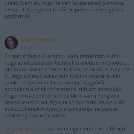
döntő. Nem az, hogy milyen feltételekkel (szinkron,
felirat, 3D) megtekinthető. De persze nem vagyunk
egyformák.
TomPowell25
12 éve
Én sem értem a Cranston-Háda párosítást. Pláne,
hogy az előzetesben Rostával tökéletesen működött.
Mondjuk Hádát is ritkán hallani, de akkor is. Úgy néz
ki, hogy szörnyfilmhez nem tudunk valamire való
szinkront készíteni (lásd. tavalyi Tűzgyűrű),
gondolom a szinkronrendezők itt is azt gondolják,
hogy nem az emberi szereplőkön van a hangsúly,
szóval kevésbé kell figyelni az ilyenekre. Pedig a 98'-
as Godzillának milyen jó a szinkronja, na persze
azok még más idők voltak.
@Atkakukac1989
: abszolút egyet értek. Én a filmért