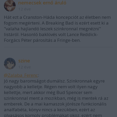
nemecsek ernő áruló
12 éve
Hát ezt a Cranston-Háda koncepciót az életben nem
fogom megérteni. A Breaking Bad is ezért esett ki a
"valaha hajlandó leszek szinkronnal megnézni"
listáról. Hasonló baklövés volt Lance Reddick-
Forgács Péter párosítás a Fringe-ben.
szine
12 éve
@Zalaba_Ferenc
:
Jó nagy baromságot dumálsz. Szinkronnak egyre
nagyobb a kelletje. Régen nem volt ilyen nagy
kellettje, mert akkor még Bud Spencer sem
szinkronnal ment a mozikban, még is mentek rá az
emberek. De a mai kamaszok jórésze funkcionális
analfabéta, könyv nincs a kezükben, ezért az
olvasásos komoly problémákat okoz, ezért nem