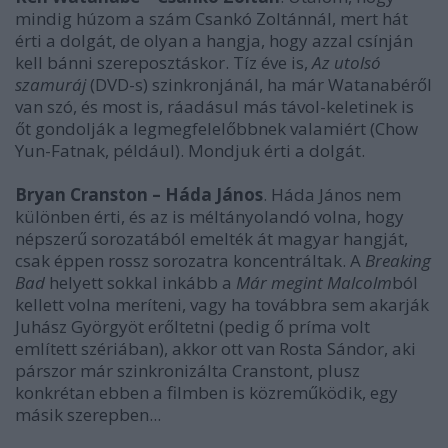
mindig húzom a szám Csankó Zoltánnál, mert hát
érti a dolgát, de olyan a hangja, hogy azzal csínján
kell bánni szereposztáskor. Tíz éve is,
Az utolsó
szamuráj
(DVD-s) szinkronjánál, ha már Watanabéről
van szó, és most is, ráadásul más távol-keletinek is
őt gondolják a legmegfelelőbbnek valamiért (Chow
Yun-Fatnak, például). Mondjuk érti a dolgát.
Bryan Cranston – Háda János
. Háda János nem
különben érti, és az is méltányolandó volna, hogy
népszerű sorozatából emelték át magyar hangját,
csak éppen rossz sorozatra koncentráltak. A
Breaking
Bad
helyett sokkal inkább a
Már megint Malcolm
ból
kellett volna meríteni, vagy ha továbbra sem akarják
Juhász Györgyöt erőltetni (pedig ő príma volt
említett szériában), akkor ott van Rosta Sándor, aki
párszor már szinkronizálta Cranstont, plusz
konkrétan ebben a filmben is közreműködik, egy
másik szerepben...