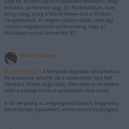
ülök be, és nem tud különösebben érdekelni, hogy
feliratos, szinkronos vagy 3D. Pontosabban, csak
annyi ideig, amíg a felirat élesen elüt a filmben
hangzottaktól. Az engem jobban dühít, mint egy
rosszul megválasztott szinkronhang, vagy az
általában rosszul konvertált 3D.
Németh Barna
12 éve
@TomPowell25
: A feliratnál legalább látod/hallod,
ha elcsesztek valamit, de a szinkronnál újra kell
nézned a filmet, hogy rájöjj. Mert bizony ott sokkal
több a szövegromlás a nyilvánvaló okok miatt.
A 3D-vel pedig az a legnagyobb bajom, hogy extra
pénzt kérnek olyasmiért, amire semmi szükségem.