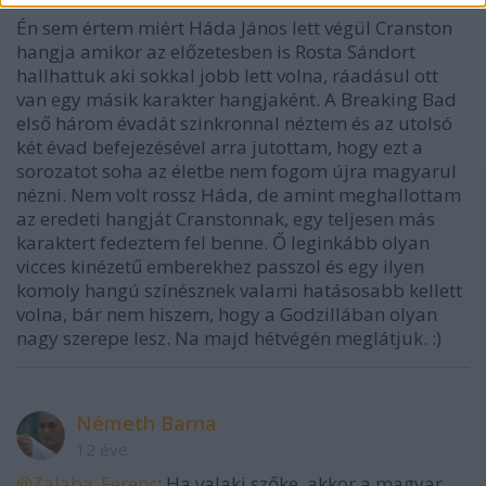
Én sem értem miért Háda János lett végül Cranston
hangja amikor az előzetesben is Rosta Sándort
hallhattuk aki sokkal jobb lett volna, ráadásul ott
van egy másik karakter hangjaként. A Breaking Bad
első három évadát szinkronnal néztem és az utolsó
két évad befejezésével arra jutottam, hogy ezt a
sorozatot soha az életbe nem fogom újra magyarul
nézni. Nem volt rossz Háda, de amint meghallottam
az eredeti hangját Cranstonnak, egy teljesen más
karaktert fedeztem fel benne. Ő leginkább olyan
vicces kinézetű emberekhez passzol és egy ilyen
komoly hangú színésznek valami hatásosabb kellett
volna, bár nem hiszem, hogy a Godzillában olyan
nagy szerepe lesz. Na majd hétvégén meglátjuk. :)
Németh Barna
12 éve
@Zalaba_Ferenc
: Ha valaki szőke, akkor a magyar