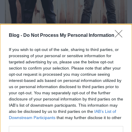
Blog -
Do Not Process My Personal Information
If you wish to opt-out of the sale, sharing to third parties, or
processing of your personal or sensitive information for
targeted advertising by us, please use the below opt-out
section to confirm your selection. Please note that after your
opt-out request is processed you may continue seeing
interest-based ads based on personal information utilized by
us or personal information disclosed to third parties prior to
Címkék:
kritika
***
comedy
zac efron
seth rogen
rose byrne
your opt-out. You may separately opt-out of the further
christopher mintz plasse
kritika szokatrany
disclosure of your personal information by third parties on the
IAB’s list of downstream participants. This information may
also be disclosed by us to third parties on the
IAB’s List of
Downstream Participants
that may further disclose it to other
third parties.
Ajánlott bejegyzések: