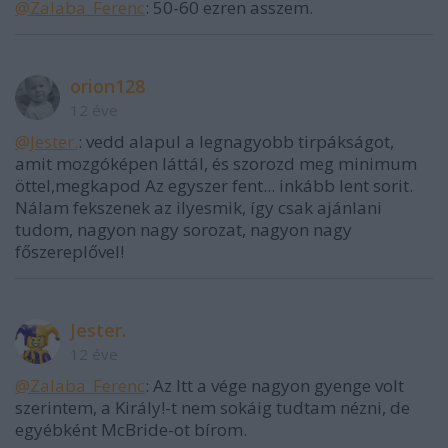
@Zalaba_Ferenc
: 50-60 ezren asszem.
orion128
12 éve
@Jester.
: vedd alapul a legnagyobb tirpákságot,
amit mozgóképen láttál, és szorozd meg minimum
öttel,megkapod Az egyszer fent... inkább lent sorit.
Nálam fekszenek az ilyesmik, így csak ajánlani
tudom, nagyon nagy sorozat, nagyon nagy
főszereplővel!
Jester.
12 éve
@Zalaba_Ferenc
: Az Itt a vége nagyon gyenge volt
szerintem, a Király!-t nem sokáig tudtam nézni, de
egyébként McBride-ot bírom.