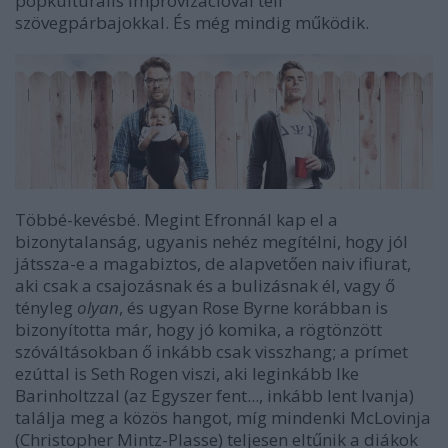
popkulturális improvizációval teli
szövegpárbajokkal. És még mindig működik.
Többé-kevésbé. Megint Efronnál kap el a
bizonytalanság, ugyanis nehéz megítélni, hogy jól
játssza-e a magabiztos, de alapvetően naiv ifiurat,
aki csak a csajozásnak és a bulizásnak él, vagy ő
tényleg
olyan
, és ugyan Rose Byrne korábban is
bizonyította már, hogy jó komika, a rögtönzött
szóváltásokban ő inkább csak visszhang; a prímet
ezúttal is Seth Rogen viszi, aki leginkább Ike
Barinholtzzal (az Egyszer fent..., inkább lent Ivanja)
találja meg a közös hangot, míg mindenki McLovinja
(Christopher Mintz-Plasse) teljesen eltűnik a diákok