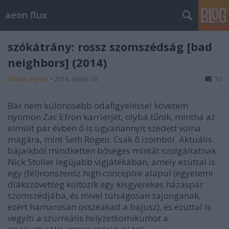
aeon flux
szókátrány: rossz szomszédság [bad
neighbors] (2014)
Zalaba_Ferenc
•
2014. május 09.
10
Bár nem különösebb odafigyeléssel követem
nyomon Zac Efron karrierjét, olybá tűnik, mintha az
elmúlt pár évben ő is ugyanannyit szedett volna
magára, mint Seth Rogen. Csak ő izomból. Aktuális
bájaikból mindketten bőséges mintát szolgáltatnak
Nick Stoller legújabb vígjátékában, amely ezúttal is
egy (fél)nonszensz high conceptre alapul (egyetemi
diákszövetség költözik egy kisgyerekes házaspár
szomszédjába, és mivel túlságosan zajonganak,
ezért hamarosan összeakad a bajusz), és ezúttal is
vegyíti a szürreális helyzetkomikumot a