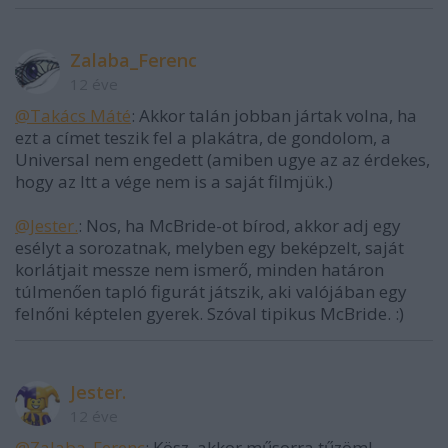
Zalaba_Ferenc
12 éve
@Takács Máté
: Akkor talán jobban jártak volna, ha
ezt a címet teszik fel a plakátra, de gondolom, a
Universal nem engedett (amiben ugye az az érdekes,
hogy az Itt a vége nem is a saját filmjük.)
@Jester.
: Nos, ha McBride-ot bírod, akkor adj egy
esélyt a sorozatnak, melyben egy beképzelt, saját
korlátjait messze nem ismerő, minden határon
túlmenően tapló figurát játszik, aki valójában egy
felnőni képtelen gyerek. Szóval tipikus McBride. :)
Jester.
12 éve
@Zalaba_Ferenc
: Kösz, akkor műsorra tűzöm!