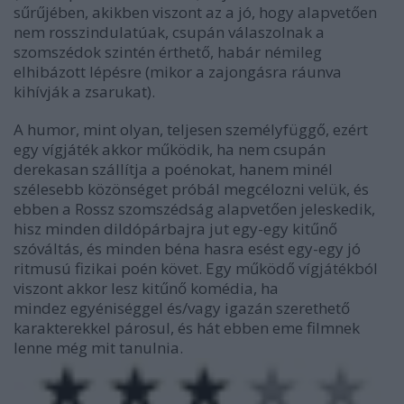
sűrűjében, akikben viszont az a jó, hogy alapvetően
nem rosszindulatúak, csupán válaszolnak a
szomszédok szintén érthető, habár némileg
elhibázott lépésre (mikor a zajongásra ráunva
kihívják a zsarukat).
A humor, mint olyan, teljesen személyfüggő, ezért
egy vígjáték akkor működik, ha nem csupán
derekasan szállítja a poénokat, hanem minél
szélesebb közönséget próbál megcélozni velük, és
ebben a Rossz szomszédság alapvetően jeleskedik,
hisz minden dildópárbajra jut egy-egy kitűnő
szóváltás, és minden béna hasra esést egy-egy jó
ritmusú fizikai poén követ. Egy működő vígjátékból
viszont akkor lesz kitűnő komédia, ha
mindez egyéniséggel és/vagy igazán szerethető
karakterekkel párosul, és hát ebben eme filmnek
lenne még mit tanulnia.