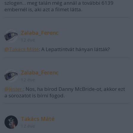
szlogen... meg talán még annál a további 6139
embernél is, aki azt a filmet látta.
Zalaba_Ferenc
12 éve
@Takács Máté
: A Lepattintvát hányan látták?
Zalaba_Ferenc
12 éve
@Jester.
: Nos, ha bírod Danny McBride-ot, akkor ezt
a sorozatot is bírni fogod.
Takács Máté
12 éve