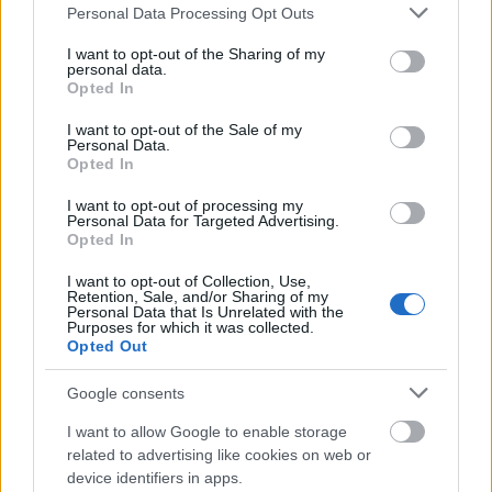
Please note that this website/app uses one or more Google
Personal Data Processing Opt Outs
services and may gather and store information including but
usa box office: blackout
not limited to your visit or usage behaviour. You may click to
I want to opt-out of the Sharing of my
personal data.
grant or deny consent to Google and its third-party tags to
Opted In
use your data for below specified purposes in below Google
consent section.
I want to opt-out of the Sale of my
Personal Data.
Opted In
usa box office: kis kedvencek
I want to opt-out of processing my
Personal Data for Targeted Advertising.
Opted In
I want to opt-out of Collection, Use,
szinkronhangok: x-men: sötét főnix
Retention, Sale, and/or Sharing of my
Personal Data that Is Unrelated with the
Purposes for which it was collected.
Opted Out
Google consents
usa box office: szörnyek mamija
I want to allow Google to enable storage
related to advertising like cookies on web or
device identifiers in apps.