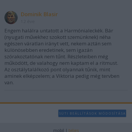
Dominik Blasir
12 éve
Engem halálra untatott a Harmónialeckék. Bár
(nyugati művekhez szokott szemünknek) néha
egészen váratlan irányt vett, nekem aztán sem
különösebben eredetinek, sem igazán
szórakoztatónak nem tűnt. Részleteiben még
működött, de valahogy nem kaptam el a ritmust.
Az osztálytalálkozó pont olyannak tűnik, mint
aminek elképzelem; a Viktoria pedig még tervben
van.
SÜTI BEÁLLÍTÁSOK MÓDOSÍTÁSA
mobil
|
teljes