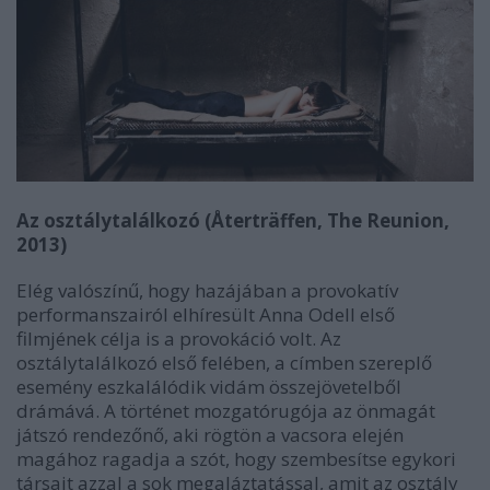
Az osztálytalálkozó (Återträffen, The Reunion,
2013)
Elég valószínű, hogy hazájában a provokatív
performanszairól elhíresült Anna Odell első
filmjének célja is a provokáció volt. Az
osztálytalálkozó első felében, a címben szereplő
esemény eszkalálódik vidám összejövetelből
drámává. A történet mozgatórugója az önmagát
játszó rendezőnő, aki rögtön a vacsora elején
magához ragadja a szót, hogy szembesítse egykori
társait azzal a sok megaláztatással, amit az osztály