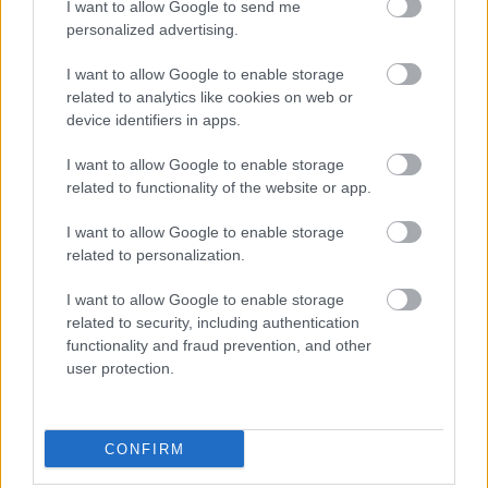
hogy ne ebbe a világba szülessen meg a gyermekük.
I want to allow Google to send me
personalized advertising.
Ám a magzat megfogan, Borjana szökési terve
kudarcba fullad, ráadásul egy kisebb csoda folytán
I want to allow Google to enable storage
az újszülött válik a kommunista vezetés
related to analytics like cookies on web or
szimbólumává, ami azt eredményezi, hogy anya és
device identifiers in apps.
lánya egyre távolabb kerül egymástól.
I want to allow Google to enable storage
Az igaz történeten alapuló filmmel a rendezőnő egy,
related to functionality of the website or app.
a Zelighez hasonló stílusú szatírát akart készíteni, de
ahogy haladt előre a történetben, úgy bukkantak elő
I want to allow Google to enable storage
a sztori drámai jegyei. Sajnos ez a kettősség (vagy
related to personalization.
inkább hármasság) erősen rányomta a bélyegét a
filmre, ami tényleg realistának indul, majd a
I want to allow Google to enable storage
minimalizmuson át a szatíra vizeire evez, hogy egy
related to security, including authentication
szimbolista drámában csúcsosodjék ki. Ez a nagy
functionality and fraud prevention, and other
kavarodás, és a finoman szólva sem egyenletes
user protection.
tempó időnként csak homlokráncolást, rosszabb
esetben néhány ásítást csalt elő belőlem.
CONFIRM
Pedig a sztori nem rossz, sőt, a rendezőnő