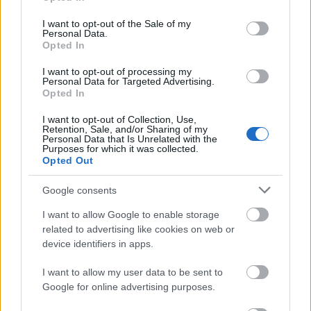
use your data for below specified purposes in below Google
consent section.
I want to opt-out of the Sale of my
Personal Data.
Opted In
I want to opt-out of processing my
Personal Data for Targeted Advertising.
Opted In
I want to opt-out of Collection, Use,
Retention, Sale, and/or Sharing of my
Personal Data that Is Unrelated with the
Purposes for which it was collected.
Opted Out
Google consents
Viktoria (2014)
I want to allow Google to enable storage
A nyolcvanas években Bulgáriában is gőzerővel
related to advertising like cookies on web or
épült a szocializmus, és akárcsak nálunk, ott is
device identifiers in apps.
akadtak olyanok, akik a titkos Coca Cola-készletet
kortyolgatva bámulták a nyugati újságok képeit, egy
I want to allow my user data to be sent to
szabad jövőről ábrándozva. Így tesz Borjana is,
Google for online advertising purposes.
akinek ugyan van férje, mégis mindent megtesz,