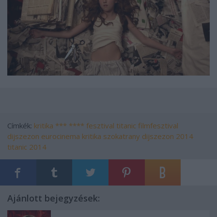
Címkék:
kritika
***
****
fesztival
titanic filmfesztival
dijszezon
eurocinema
kritika szokatrany
dijszezon 2014
titanic 2014
Ajánlott bejegyzések: