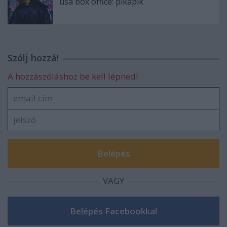
usa box office: pikapik
Szólj hozzá!
A hozzászóláshoz be kell lépned!
VAGY