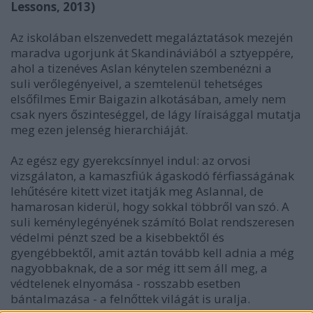
Lessons, 2013)
Az iskolában elszenvedett megaláztatások mezején
maradva ugorjunk át Skandináviából a sztyeppére,
ahol a tizenéves Aslan kénytelen szembenézni a
suli verőlegényeivel, a szemtelenül tehetséges
elsőfilmes Emir Baigazin alkotásában, amely nem
csak nyers őszinteséggel, de lágy líraisággal mutatja
meg ezen jelenség hierarchiáját.
Az egész egy gyerekcsínnyel indul: az orvosi
vizsgálaton, a kamaszfiúk ágaskodó férfiasságának
lehűtésére kitett vizet itatják meg Aslannal, de
hamarosan kiderül, hogy sokkal többről van szó. A
suli keménylegényének számító Bolat rendszeresen
védelmi pénzt szed be a kisebbektől és
gyengébbektől, amit aztán tovább kell adnia a még
nagyobbaknak, de a sor még itt sem áll meg, a
védtelenek elnyomása - rosszabb esetben
bántalmazása - a felnőttek világát is uralja.