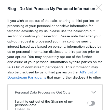
A világ filmesei már sokszor körüljárták ezt a témát,
Blog -
Do Not Process My Personal Information
de Baigazin még azon túl is tudott újat mutatni,
hogy a nyugatról nézve egzotikusnak tűnő kultúrába
If you wish to opt-out of the sale, sharing to third parties, or
helyezte a cselekményt. Alapvetően az ő filmje is az
processing of your personal or sensitive information for
elnyomók és elnyomottak közti viszonyra épít, a
targeted advertising by us, please use the below opt-out
sikeres vagy éppen sikertelen kitörési lehetőségeket
section to confirm your selection. Please note that after your
mutatja be, a bosszú lehetőségeit, de teszi olyan
opt-out request is processed you may continue seeing
elegánsan, olyan finom szimbolikával megrajzolva,
interest-based ads based on personal information utilized by
mégis egy cseppnyi humorral átitatva a dolog
us or personal information disclosed to third parties prior to
pszichológiai és lelki folyamatait, hogy a Hanekével
your opt-out. You may separately opt-out of the further
való összehasonlítás bőven megállja a helyét. Ha a
disclosure of your personal information by third parties on the
vége nem lenne egy kicsit széttartó, most megadnám
IAB’s list of downstream participants. This information may
az ötöst, de a világsajtó megállapítása, hogy
also be disclosed by us to third parties on the
IAB’s List of
Baigazin előtt fényes jövő áll, még így is abszolút
Downstream Participants
that may further disclose it to other
igaz.
third parties.
Please note that this website/app uses one or more Google
Personal Data Processing Opt Outs
services and may gather and store information including but
not limited to your visit or usage behaviour. You may click to
I want to opt-out of the Sharing of my
personal data.
grant or deny consent to Google and its third-party tags to
Opted In