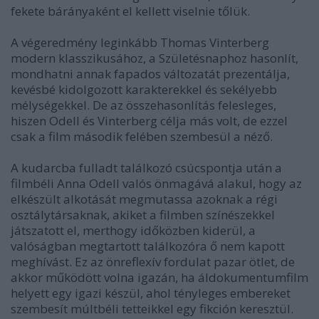
fekete bárányaként el kellett viselnie tőlük.
A végeredmény leginkább Thomas Vinterberg
modern klasszikusához, a Születésnaphoz hasonlít,
mondhatni annak fapados változatát prezentálja,
kevésbé kidolgozott karakterekkel és sekélyebb
mélységekkel. De az összehasonlítás felesleges,
hiszen Odell és Vinterberg célja más volt, de ezzel
csak a film második felében szembesül a néző.
A kudarcba fulladt találkozó csúcspontja után a
filmbéli Anna Odell valós önmagává alakul, hogy az
elkészült alkotását megmutassa azoknak a régi
osztálytársaknak, akiket a filmben színészekkel
játszatott el, merthogy időközben kiderül, a
valóságban megtartott találkozóra ő nem kapott
meghívást. Ez az önreflexív fordulat pazar ötlet, de
akkor működött volna igazán, ha áldokumentumfilm
helyett egy igazi készül, ahol tényleges embereket
szembesít múltbéli tetteikkel egy fikción keresztül.