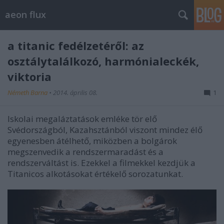
aeon flux
a titanic fedélzetéről: az
osztálytalálkozó, harmónialeckék,
viktoria
Németh Barna
•
2014. április 08.
1
Iskolai megaláztatások emléke tör elő
Svédországból, Kazahsztánból viszont mindez élő
egyenesben átélhető, miközben a bolgárok
megszenvedik a rendszermaradást és a
rendszerváltást is. Ezekkel a filmekkel kezdjük a
Titanicos alkotásokat értékelő sorozatunkat.