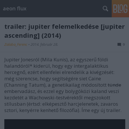
aeon flux
trailer: jupiter felemelkedése [jupiter
ascending] (2014)
Zalaba_Ferenc
•
2014. február 28.
9
Jupiter Jonesról (Mila Kunis), az egyszerű földi
halandóról* kiderül, hogy egy intergalaktikus
hercegnő, ezért ellenfelei elrendelik a kivégzését:
még szerencse, hogy segítségére siet Caine
(Channing Tatum), a genetikailag módosított
tünde
embervadász, és ezzel egy bolygóközi kaland veszi
kezdetét a Wachowski-testvérektől megszokott
stílusban (értsd: elképesztő harcjelenetek, zavaros
sztori, kenyérre kenhető filozófia). Íme egy új trailer.