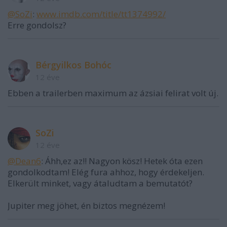
@SoZi
:
www.imdb.com/title/tt1374992/
Erre gondolsz?
Bérgyilkos Bohóc
12 éve
Ebben a trailerben maximum az ázsiai felirat volt új.
SoZi
12 éve
@Dean6
: Áhh,ez az!! Nagyon kösz! Hetek óta ezen
gondolkodtam! Elég fura ahhoz, hogy érdekeljen.
Elkerült minket, vagy átaludtam a bemutatót?
Jupiter meg jöhet, én biztos megnézem!