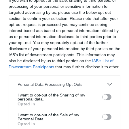
If you wish to opt-out of the sale, sharing to third parties, or
processing of your personal or sensitive information for
targeted advertising by us, please use the below opt-out
section to confirm your selection. Please note that after your
opt-out request is processed you may continue seeing
szinkronhangok: mami
interest-based ads based on personal information utilized by
us or personal information disclosed to third parties prior to
your opt-out. You may separately opt-out of the further
disclosure of your personal information by third parties on the
IAB’s list of downstream participants. This information may
usa box office: új élmény
also be disclosed by us to third parties on the
IAB’s List of
Downstream Participants
that may further disclose it to other
third parties.
Please note that this website/app uses one or more Google
Personal Data Processing Opt Outs
services and may gather and store information including but
Szólj hozzá!
not limited to your visit or usage behaviour. You may click to
I want to opt-out of the Sharing of my
personal data.
A hozzászóláshoz be kell lépned!
grant or deny consent to Google and its third-party tags to
Opted In
use your data for below specified purposes in below Google
consent section.
I want to opt-out of the Sale of my
Personal Data.
Opted In