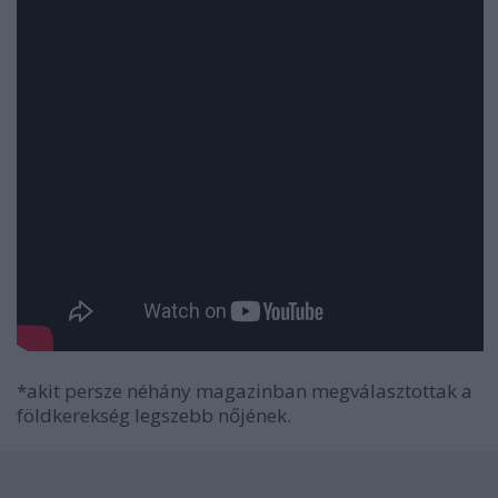
*akit persze néhány magazinban megválasztottak a
földkerekség legszebb nőjének.