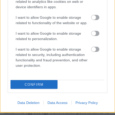
related to analytics like cookies on web or
device identifiers in apps.
Dean6
I want to allow Google to enable storage
related to functionality of the website or app.
12 éve
A trailer tetszetős,bár Mila Kunis szerintem annyira
I want to allow Google to enable storage
nem illik ebbe az egész világba,csak néz
related to personalization.
bután...szerintem ő lesz a gyenge pontja a filmnek. A
felhőatlasz nálam nagyon egyszer nézős volt,de
I want to allow Google to enable storage
egyszer nagyon is jó.A felhőatlasz hatalmas buktája
related to security, including authentication
után,csodálkozom,hogy engedték nekik megcsinálni
functionality and fraud prevention, and other
ezt,de van egy olyan érzésem, ez sem fogja hozni az
user protection.
elvárt bevételt.
CONFIRM
SoZi
12 éve
Data Deletion
Data Access
Privacy Policy
Sci-fi off:
Láttam kb egy éve egy trailert talán pont itt az AE-n,