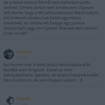
de a hozzá tartozó filmről nem hallottam azóta
semmit. Címére persze nem emlékszem. Olyasmi
volt benne, hogy a két párhuzamosan létező bolyón
élő emberek találkoznak (talán egymásba
szeretnek), és mintha két bolygó egy ponton
összeérne(?) vagy vmi ilyesmi. Másnak nem rémlik?
Ezzel mi lett?
LasDen
12 éve
Azt hiszem már a felhő atlasz bemutatása előtt
kezdtek ezen dolgozni. Szóval az nem
befolyásolhatta. Ígéretes, de valami hiányzik belőle.
Nem tudom mi, de nem klappol valami...:D
Dean6
12 éve