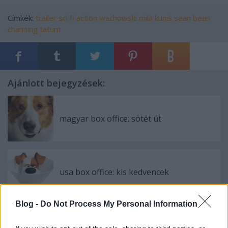
Címkék:
trailer
sci fi
action
wachowski
mila kunis
sean bean
channing tatum
Ajánlott bejegyzések:
magyar box office: sötét út
usa box office: kis kedvencek
Blog -
Do Not Process My Personal Information
magyar box office: a szörnyek koldusa