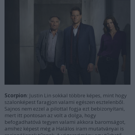
Scorpion
: Justin Lin sokkal többre képes, mint hogy
szalonképest faragjon valami egészen esztelenből.
Sajnos nem ezzel a pilottal fogja ezt bebizonyítani,
mert itt pontosan az volt a dolga, hogy
befogadhatóvá tegyen valami akkora baromságot,
amihez képest még a Halálos iram mutatványai is