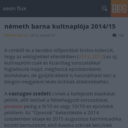
aeon flux
németh barna kultnaplója 2014/15
Németh Barna
•
2014. január 01.
134
A címből és a kezdési időpontból biztos kiderült,
hogy az eddigiekkel ellentétben (
2013
,
2012
) az új
kultnaplóm csak és kizárólag sorozatokkal
foglalkozik majd, méghozzá epizódonkénti
bontásban, de gyűjtőcikként is használható lesz a
blogon megjelent tévés kritikák áttekintéséhez.
A
vastagon szedett
címek a befejezett évadokat
jelölik,
dőlt betűvel
a félbehagyott sorozatokat,
pirossal
pedig a 9/10-es vagy 10/10-es epizódok
jelöltem. Az "Újoncok" bekezdésbe a 2014
szeptember elseje és 2015 augusztus harmincadika
között bemutatott, első évados szériák kerülnek