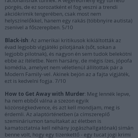
racionálisnak tűnnek. A végeredmény egy tűrhető
pörgés, de ez sorozatként el fog veszni a trendi
akciókrimik tengerében, csak most nem
helyszínelőkkel, hanem egy rakás (többnyire autista)
zsenivel a főszerepben. 5/10
Black-ish
: Az amerikai kritikusok kikiáltották az
évad legjobb vígjátéki pilotjának (sőt, sokan a
legjobb pilotnak), és nagyon én sem tudok belekötni
ebbe az ítéletbe. Nem harsány, de mégis ízes, jópofa
komédia, amelyet nem véletlenül állítottak pár a
Modern Family-vel. Akinek bejön az a fajta vígjáték,
ezt is kedvelni fogja. 7/10
How to Get Away with Murder
: Meg lennék lepve,
ha nem ebből válna a szezon egyik
közönségkedvence, és azt kell mondjam, meg is
érdemli. Az alaptörténetben (a címszereplő
szemináriumon tanultakat az életben is
kamatoztatnia kell néhány jogászhallgatónak) simán
benne volt, hogy egy tizenkettő - egy tucat jogi krimi