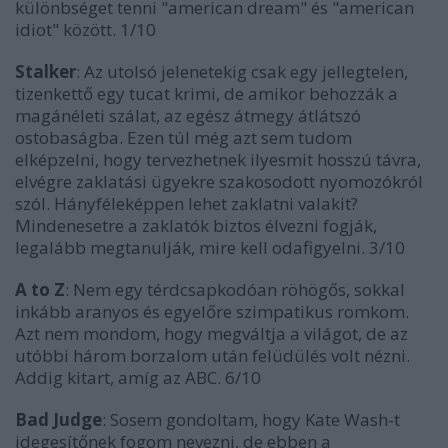
különbséget tenni "american dream" és "american
idiot" között. 1/10
Stalker
: Az utolsó jelenetekig csak egy jellegtelen,
tizenkettő egy tucat krimi, de amikor behozzák a
magánéleti szálat, az egész átmegy átlátszó
ostobaságba. Ezen túl még azt sem tudom
elképzelni, hogy tervezhetnek ilyesmit hosszú távra,
elvégre zaklatási ügyekre szakosodott nyomozókról
szól. Hányféleképpen lehet zaklatni valakit?
Mindenesetre a zaklatók biztos élvezni fogják,
legalább megtanulják, mire kell odafigyelni. 3/10
A to Z
: Nem egy térdcsapkodóan röhögős, sokkal
inkább aranyos és egyelőre szimpatikus romkom.
Azt nem mondom, hogy megváltja a világot, de az
utóbbi három borzalom után felüdülés volt nézni.
Addig kitart, amíg az ABC. 6/10
Bad Judge
: Sosem gondoltam, hogy Kate Wash-t
idegesítőnek fogom nevezni, de ebben a