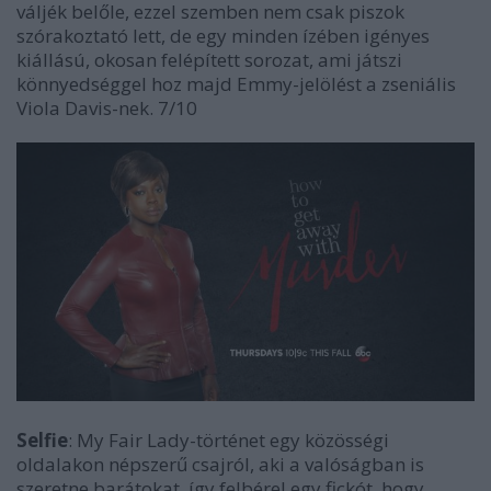
váljék belőle, ezzel szemben nem csak piszok
szórakoztató lett, de egy minden ízében igényes
kiállású, okosan felépített sorozat, ami játszi
könnyedséggel hoz majd Emmy-jelölést a zseniális
Viola Davis-nek. 7/10
Selfie
: My Fair Lady-történet egy közösségi
oldalakon népszerű csajról, aki a valóságban is
szeretne barátokat, így felbérel egy fickót, hogy