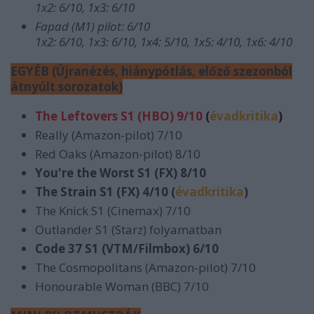
1x2: 6/10, 1x3: 6/10
F
apad (M1) pilot: 6/10
1x2: 6/10, 1x3: 6/10, 1x4: 5/10, 1x5: 4/10, 1x6: 4/10
EGYÉB (Újranézés, hiánypótlás, előző szezonból
átnyúlt sorozatok)
The Leftovers S1 (HBO) 9/10
(
évadkritika
)
Really (Amazon-pilot) 7/10
Red Oaks (Amazon-pilot) 8/10
You're the Worst S1 (FX) 8/10
The Strain S1 (FX) 4/10 (
évadkritika
)
The Knick S1 (Cinemax) 7/10
Outlander S1 (Starz) folyamatban
Code 37 S1 (VTM/Filmbox) 6/10
The Cosmopolitans (Amazon-pilot) 7/10
Honourable Woman (BBC) 7/10