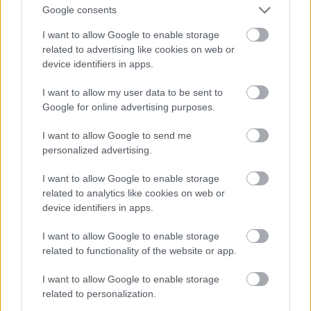
Google consents
pilot: 7/10,
1x2: 7/10, 1x3: 7/10, 1x4: 8/10, 1x5:
8/10, 1x6: 8/10, 1x7: 7/10, 1x8: 7/10, 1x9: 8/10,
I want to allow Google to enable storage
1x10: 7/10, 1x11: 7/10, 1x12: 8/10, 1x13: 8/10
related to advertising like cookies on web or
<---
Safe House (ITV) 6,2/10
device identifiers in apps.
pilot: 6/10,
1x2: 6/10, 1x3: 7/10, 1x4: 6/10
I want to allow my user data to be sent to
--->
Transparent (Amazon Prime) 8,1/10
Google for online advertising purposes.
I want to allow Google to send me
personalized advertising.
pilot: 7/10, 1x2: 8/10, 1x3: 8/10, 1x4: 8/10,
1x5:
9/10
, 1x6: 8/10, 1x7: 8/10, 1x8: 8/10, 1x9: 8/10,
I want to allow Google to enable storage
1x10: 9/10
related to analytics like cookies on web or
device identifiers in apps.
<-->
Younger (TVLand) 6,8/10
pilot: 7/10,
1x2: 7/10, 1x3: 7/10, 1x4: 6/10, 1x5:
I want to allow Google to enable storage
7/10, 1x6: 6/10, 1x7: 7/10, 1x8: 7/10, 1x9: 7/10,
related to functionality of the website or app.
1x10: 8/10, 1x11: 6/10, 1x12: 7/10
--->
B
anished (BBC) 7,4/10
I want to allow Google to enable storage
pilot: 7/10,
1x2: 7/10, 1x3: 7/10, 1x4: 8/10, 1x5:
related to personalization.
7/10, 1x6: 8/10, 1x7: 8/10