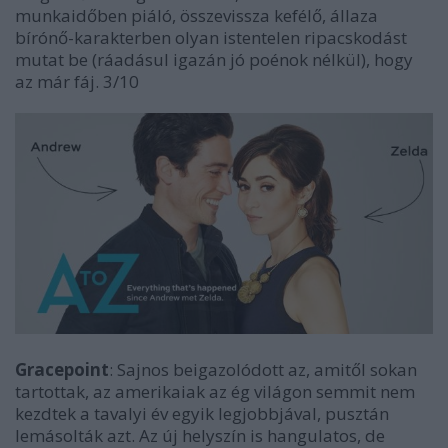
munkaidőben piáló, összevissza kefélő, állaza
bírónő-karakterben olyan istentelen ripacskodást
mutat be (ráadásul igazán jó poénok nélkül), hogy
az már fáj. 3/10
Gracepoint
: Sajnos beigazolódott az, amitől sokan
tartottak, az amerikaiak az ég világon semmit nem
kezdtek a tavalyi év egyik legjobbjával, pusztán
lemásolták azt. Az új helyszín is hangulatos, de