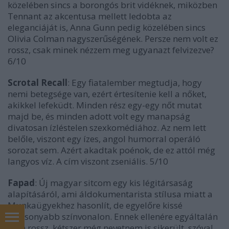
közelében sincs a borongós brit vidéknek, miközben
Tennant az akcentusa mellett ledobta az
eleganciáját is, Anna Gunn pedig közelében sincs
Olivia Colman nagyszerűségének. Persze nem volt ez
rossz, csak minek nézzem meg ugyanazt felvizezve?
6/10
Scrotal Recall
: Egy fiatalember megtudja, hogy
nemi betegsége van, ezért értesítenie kell a nőket,
akikkel lefeküdt. Minden rész egy-egy nőt mutat
majd be, és minden adott volt egy manapság
divatosan ízléstelen szexkomédiához. Az nem lett
belőle, viszont egy ízes, angol humorral operáló
sorozat sem. Azért akadtak poénok, de ez attól még
langyos víz. A cím viszont zseniális. 5/10
Fapad
: Új magyar sitcom egy kis légitársaság
alapításáról, ami áldokumentarista stílusa miatt a
Munkaügyekhez hasonlít, de egyelőre kissé
alacsonyabb színvonalon. Ennek ellenére egyáltalán
nem rossz, kétszer még nevetnem is sikerült, szóval