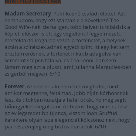
MINI PILOTMUSTRÁK
Madam Secretary
: Politikusnő családi élettel. Azt
nem tudom, hogy ezt szánták-e a következő The
Good Wife-nak, de ha igen, több helyen is hibádzik a
képlet: először is ott egy végtelenül fegyelmezett,
mértéktartó írógárda vezeti a történetet, amelynek
aztán a színészek adnak egyedi színt. Itt egyiket sem
éreztem erősnek, a történet inkább adagolva van,
semmint szépen tálalva, és Tea Leoni-ban sem
láttam meg azt a pluszt, ami Julianna Marguiles-ben
zsigerből megvan. 6/10
Forever
: Az ember, aki nem tud meghalni, mert
amikor megtenné, feltámad. Jobb híján kórboncnok
lesz, és titokban kutatja a halál titkát, no meg segít
bűnügyeket megoldani. Az biztos, hogy nem ez lesz
az év legeredetibb újonca, viszont Ioan Gruffud
karaktere olyan laza eleganciát kölcsönöz neki, hogy
pár rész erejéig még biztos maradok. 6/10