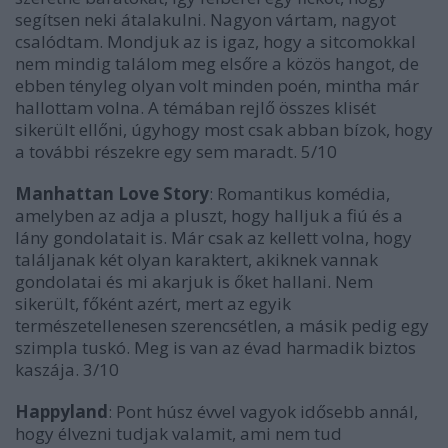
segítsen neki átalakulni. Nagyon vártam, nagyot
csalódtam. Mondjuk az is igaz, hogy a sitcomokkal
nem mindig találom meg elsőre a közös hangot, de
ebben tényleg olyan volt minden poén, mintha már
hallottam volna. A témában rejlő összes klisét
sikerült ellőni, úgyhogy most csak abban bízok, hogy
a további részekre egy sem maradt. 5/10
Manhattan Love Story
: Romantikus komédia,
amelyben az adja a pluszt, hogy halljuk a fiú és a
lány gondolatait is. Már csak az kellett volna, hogy
találjanak két olyan karaktert, akiknek vannak
gondolatai és mi akarjuk is őket hallani. Nem
sikerült, főként azért, mert az egyik
természetellenesen szerencsétlen, a másik pedig egy
szimpla tuskó. Meg is van az évad harmadik biztos
kaszája. 3/10
Happyland
: Pont húsz évvel vagyok idősebb annál,
hogy élvezni tudjak valamit, ami nem tud