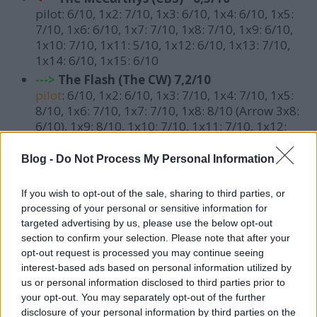
pilot: 6/10,
1x2: 7/10, 1x3: 6/10, 1x4: 6/10, 1x5:
7/10, 1x6: 6/10, 1x7: 7/10, 1x8: 7/10, 1x9: 6/10,
1x10: 7/10, 1x11: 5/10, 1x12: 6/10, 1x13: 7/10,
1x14: 6/10, 1x15: 6/10
--->
The Flash (The CW) 7,2/10
pilot
: 6/10,
1x2: 6/10, 1x3: 7/10, 1x4: 7/10, 1x5:
8/10, 1x6: 7/10, 1x7: 7/10, 1x8: 8/10 (Arrow 3x8:
6/10), 1x9: 8/10, 1x10: 7/10, 1x11: 7/10, 1x12:
8/10, 1x13: 7/10, 1x14: 7/10, 1x15: 8/10, 1x16:
7/10, 1x17: 7/10, 1x18: 7/10, 1x19: 7/10, 1x20:
Blog -
Do Not Process My Personal Information
8/10, 1x21: 7/10, 1x22: 7/10, 1x23: 8/10
--->
Grace and Frankie (Netflix) - 6,9/10
If you wish to opt-out of the sale, sharing to third parties, or
1x1: 7/10, 1x2: 6/10, 1x3: 7/10, 1x4: 7/10, 1x5:
processing of your personal or sensitive information for
6/10, 1x6: 7/10, 1x7: 6/10, 1x8: 8/10, 1x9: 7/10,
targeted advertising by us, please use the below opt-out
1x10: 7/10, 1x11: 7/10, 1x12: 7/10, 1x13: 8/10
section to confirm your selection. Please note that after your
opt-out request is processed you may continue seeing
<---
Black-ish (ABC) 6,8/10
interest-based ads based on personal information utilized by
pilot: 7/10, 1x2: 6/10, 1x3: 7/10, 1x4: 7/10, 1x5:
us or personal information disclosed to third parties prior to
8/10, 1x6: 7/10, 1x7: 7/10, 1x8: 6/10, 1x9: 7/10,
your opt-out. You may separately opt-out of the further
1x10: 8/10, 1x11: 7/10, 1x12: 7/10, 1x13: 6/10,
disclosure of your personal information by third parties on the