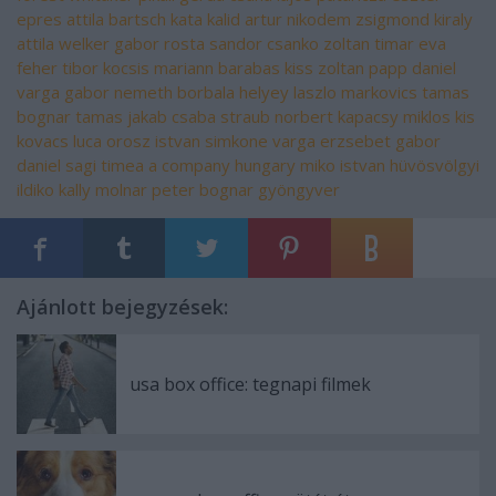
epres attila
bartsch kata
kalid artur
nikodem zsigmond
kiraly
attila
welker gabor
rosta sandor
csanko zoltan
timar eva
feher tibor
kocsis mariann
barabas kiss zoltan
papp daniel
varga gabor
nemeth borbala
helyey laszlo
markovics tamas
bognar tamas
jakab csaba
straub norbert
kapacsy miklos
kis
kovacs luca
orosz istvan
simkone varga erzsebet
gabor
daniel
sagi timea
a company hungary
miko istvan
hüvösvölgyi
ildiko
kally molnar peter
bognar gyöngyver
Ajánlott bejegyzések:
usa box office: tegnapi filmek