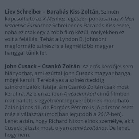
Liev Schreiber – Barabás Kiss Zoltán
. Szintén
kapcsolható az
X-Men
hez, egészen pontosan az
X-Men
kezdetek: Farkas
hoz Schreiber és Barabás Kiss esete,
noha ez csak egy a több film közül, melyekben ez
volt a felállás. Tehát a Lyndon B. Johnsont
megformáló színész is a legméltóbb magyar
hanggal tűnik fel.
John Cusack – Csankó Zoltán
. Az erős kérdőjel sem
hiányozhat, ami ezúttal John Cusack magyar hanga
mögé került. Terebélyes a színészt eddig
szinkronizálók listája, ám Csankó Zoltán csak most
kerül rá. Az élen az idén
A védelmi kód
című filmben
már hallott, s egyébként legnyerőbbnek mondható
Zalán János áll, de Forgács Péterre is jó párszor esett
még a választás (moziban legutóbb a
2012
-ben).
Lehet aztán, hogy Richard Nixon elnök személye, akit
Cusack játszik most, olyan
csankózoltános
. De lehet,
hogy nem.