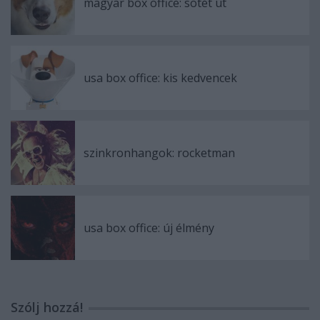
magyar box office: sötét út
usa box office: kis kedvencek
szinkronhangok: rocketman
usa box office: új élmény
Szólj hozzá!