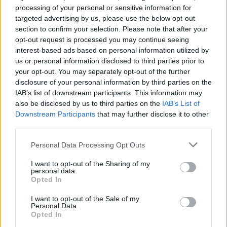
processing of your personal or sensitive information for
ugyancsak Tímár Éva szólaltatta meg.
targeted advertising by us, please use the below opt-out
section to confirm your selection. Please note that after your
Lenny Kravitz – Kálid Artúr
. Természetesen Kálid
opt-out request is processed you may continue seeing
Artúr sem hiányozhat egy olyan filmből, amelynek
interest-based ads based on personal information utilized by
fél szereplőgárdája fekete.
us or personal information disclosed to third parties prior to
your opt-out. You may separately opt-out of the further
valamint:
disclosure of your personal information by third parties on the
Yaya Alafia – Németh Borbála
IAB’s list of downstream participants. This information may
Aml Ameen – Gesztesi Máté
also be disclosed by us to third parties on the
IAB’s List of
David Banner – Bognár Tamás
Downstream Participants
that may further disclose it to other
Colman Domingo – Jakab Csaba
third parties.
James Dumont – Sótonyi Gábor
Please note that this website/app uses one or more Google
John Fertitta – Rosta Sándor
Personal Data Processing Opt Outs
services and may gather and store information including but
Tyson Ford – Straub Norbert
not limited to your visit or usage behaviour. You may click to
I want to opt-out of the Sharing of my
Jim Gleason – Epres Attila
personal data.
grant or deny consent to Google and its third-party tags to
Dana Gourrier – Bognár Gyöngyvér
Opted In
use your data for below specified purposes in below Google
Elijah Kelley – Baráth István
consent section.
Adriane Lenox – Pikali Gerda
I want to opt-out of the Sale of my
Personal Data.
Alex Manette – Varga Gábor
Opted In
Mo Mcrae – Welker Gábor