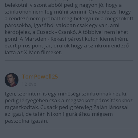
belekötni, viszont abból pedig nagyon jó, hogy a
szinkronon nem fog múlni semmi. Örvendetes, hogy
a rendező nem próbált meg belenyúlni a megszokott
párosokba, igazából valóban csak egy van, ami
kérdőjeles, a Cusack - Csankó. A többivel nem lehet
gond. A Marsden - Rékasi párost külön kiemelném,
ezért piros pont jár, örülök hogy a szinkronrendező
látta az X-Men filmeket.
TomPowell25
12 éve
Igen, szerintem is egy minőségi szinkronnak néz ki,
pedig lényegében csak a megszokott párosításokhoz
ragaszkodtak. Cusack pedig tényleg Zalán Jánossal
az igazi, de talán Nixon figurájához mégsem
passzolna igazán.