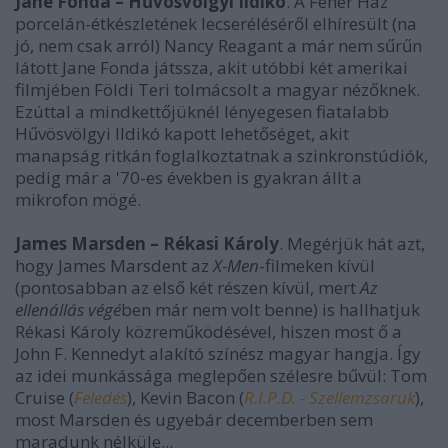
Jane Fonda – Hűvösvölgyi Ildikó
. A Fehér Ház
porcelán-étkészletének lecseréléséről elhíresült (na
jó, nem csak arról) Nancy Reagant a már nem sűrűn
látott Jane Fonda játssza, akit utóbbi két amerikai
filmjében Földi Teri tolmácsolt a magyar nézőknek.
Ezúttal a mindkettőjüknél lényegesen fiatalabb
Hűvösvölgyi Ildikó kapott lehetőséget, akit
manapság ritkán foglalkoztatnak a szinkronstúdiók,
pedig már a '70-es években is gyakran állt a
mikrofon mögé.
James Marsden – Rékasi Károly
. Megérjük hát azt,
hogy James Marsdent az
X-Men
-filmeken kívül
(pontosabban az első két részen kívül, mert
Az
ellenállás végé
ben már nem volt benne) is hallhatjuk
Rékasi Károly közreműködésével, hiszen most ő a
John F. Kennedyt alakító színész magyar hangja. Így
az idei munkássága meglepően szélesre bűvül: Tom
Cruise (
Feledés
), Kevin Bacon (
R.I.P.D. - Szellemzsaruk
),
most Marsden és ugyebár decemberben sem
maradunk nélküle...