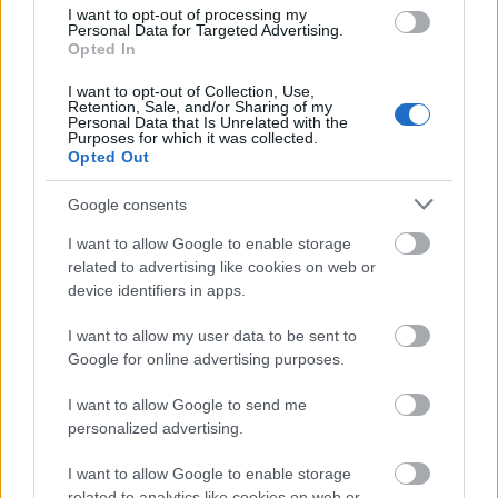
David Oyelowo – Papp Dániel
I want to opt-out of processing my
Personal Data for Targeted Advertising.
Alex Pettyfer – Markovics Tamás
Opted In
Colin Walker – Kapácsy Miklós
Olivia Washington – Kis-Kovács Luca
I want to opt-out of Collection, Use,
Retention, Sale, and/or Sharing of my
Clarence Williams III – Orosz István
Personal Data that Is Unrelated with the
Jesse Williams – Fehér Tibor
Purposes for which it was collected.
Opted Out
további magyar hangok:
Google consents
Bartsch Kata, Béli Titanilla, Berecz Kristóf Uwe, Bókai
Mária, Bolla Róbert, Czifra Krisztina, Császár András,
I want to allow Google to enable storage
Csuha Lajos, Dézsi Szabó Gábor, Fehér Péter, Frumen
related to advertising like cookies on web or
Gergő, Győriványi Laura, Lovasi Dániel, Rada
device identifiers in apps.
Boglárka, Richter Tamás, Sági Tímea, Sörös Miklós,
Stern Dániel, Szkárosi Márk, Téglás Judit, Törtei
I want to allow my user data to be sent to
Tünde, Vida Sára.
Google for online advertising purposes.
a magyar változat munkatársai:
I want to allow Google to send me
feolvasó: Bozai József
personalized advertising.
magyar szöveg: Pataricza Eszter
I want to allow Google to enable storage
hangmérnök: Gábor Dániel
related to analytics like cookies on web or