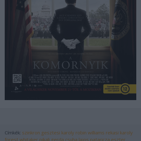
Címkék:
szinkron
gesztesi karoly
robin williams
rekasi karoly
forest whitaker
pikali gerda
csuha lajos
pataricza eszter