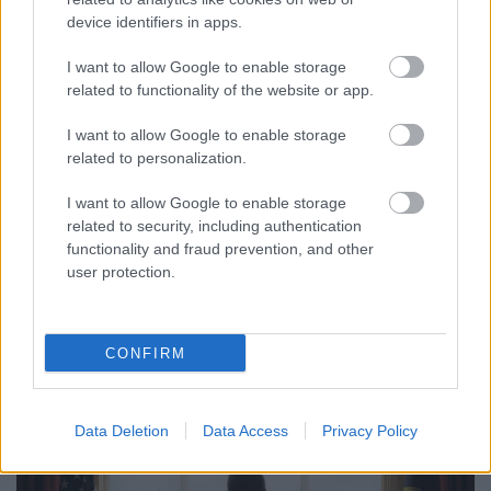
vágó: Simkóné Varga Erzsébet
device identifiers in apps.
szinkronrendező: Nikodém Zsigmond
I want to allow Google to enable storage
A szinkront a Mafilm Audio Kft. készítette. A filmet az
related to functionality of the website or app.
A Company Hungary mutatja be november 21-én. A
szinkronizált mellett feliratos változatban is látható
I want to allow Google to enable storage
lesz.
related to personalization.
I want to allow Google to enable storage
related to security, including authentication
functionality and fraud prevention, and other
user protection.
CONFIRM
Data Deletion
Data Access
Privacy Policy