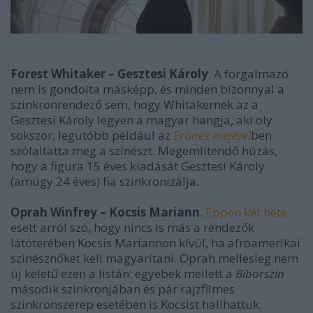
Forest Whitaker – Gesztesi Károly
. A forgalmazó
nem is gondolta másképp, és minden bizonnyal a
szinkronrendező sem, hogy Whitakernek az a
Gesztesi Károly legyen a magyar hangja, aki oly
sokszor, legutóbb például az
Erőnek erejével
ben
szólaltatta meg a színészt. Megemlítendő húzás,
hogy a figura 15 éves kiadását Gesztesi Károly
(amúgy 24 éves) fia szinkronizálja.
Oprah Winfrey – Kocsis Mariann
.
Éppen két hete
esett arról szó, hogy nincs is más a rendezők
látóterében Kocsis Mariannon kívül, ha afroamerikai
színésznőket kell magyarítani. Oprah mellesleg nem
új keletű ezen a listán: egyebek mellett a
Bíborszín
második szinkronjában és pár rajzfilmes
szinkronszerep esetében is Kocsist hallhattuk.