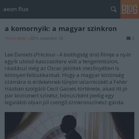
aeon flux
a komornyik: a magyar szinkron
Takács Máté
•
2013. november 19.
3
Lee Daniels (
Precious
- A boldogság ára
) filmje a nyár
egyik utolsó kasszasikere volt a tengerentúlon,
ráadásul még az Oscar-jelöltek mezőnyében is
könnyen felbukkanhat. Hogy a magyar közönség
számára is érdekesnek tűnjön valamicskét a Fehér
Házban szolgáló Cecil Gaines története, akad itt jó
pár közismert színész, bónuszként pedig egy
legalább olyan jól csengő szinkronszínész-gárda.