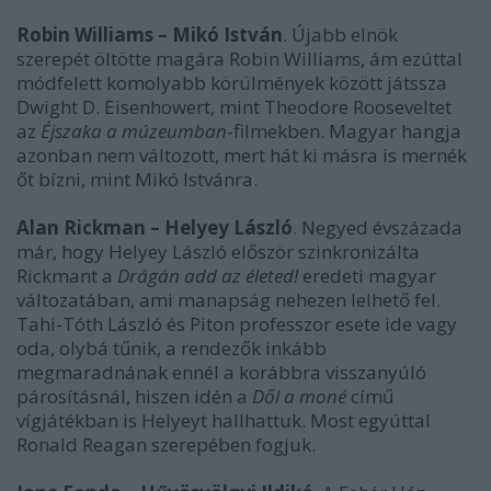
Robin Williams – Mikó István
. Újabb elnök
szerepét öltötte magára Robin Williams, ám ezúttal
módfelett komolyabb körülmények között játssza
Dwight D. Eisenhowert, mint Theodore Rooseveltet
az
Éjszaka a múzeumban
-filmekben. Magyar hangja
azonban nem változott, mert hát ki másra is mernék
őt bízni, mint Mikó Istvánra.
Alan Rickman – Helyey László
. Negyed évszázada
már, hogy Helyey László először szinkronizálta
Rickmant a
Drágán add az életed!
eredeti magyar
változatában, ami manapság nehezen lelhető fel.
Tahi-Tóth László és Piton professzor esete ide vagy
oda, olybá tűnik, a rendezők inkább
megmaradnának ennél a korábbra visszanyúló
párosításnál, hiszen idén a
Dől a moné
című
vígjátékban is Helyeyt hallhattuk. Most egyúttal
Ronald Reagan szerepében fogjuk.