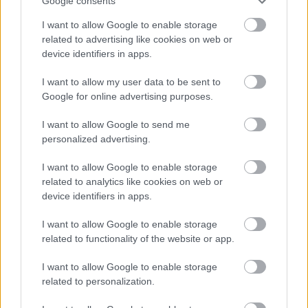
Google consents
I want to allow Google to enable storage
Ajánlott bejegyzések:
related to advertising like cookies on web or
device identifiers in apps.
usa box office: toy's play
I want to allow my user data to be sent to
Google for online advertising purposes.
I want to allow Google to send me
personalized advertising.
magyar box office: szürke zsaruk
I want to allow Google to enable storage
related to analytics like cookies on web or
device identifiers in apps.
I want to allow Google to enable storage
usa box office: kis kedvencek
related to functionality of the website or app.
I want to allow Google to enable storage
related to personalization.
magyar box office: a szörnyek koldusa