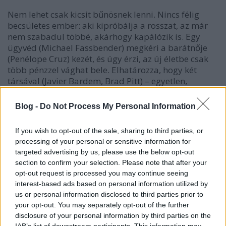
Nem lehet csak kicsit bűnösnek lenni. Nincs félig
becsületes ember: aki kipróbálja a rosszat, az már
nem szabadul többé, akárhogy kapálózik is. Egy
ügyvéd (Michael Fassbender) megkéri a barátnője
(Penélope Cruz) kezét, és úgy érzi, az új életbe csak
több pénzzel vághat bele. Elhatározza, hogy két
társával (Javier Bardem, Brad Pitt) – egyetlen,
kivételes alkalommal – 20 millió dollár értékű
kokaint visz be az USA-ba, amit azután saját maga
Blog -
Do Not Process My Personal Information
terít szét. Úgy tervezi, a mocskos munka befejeztével
nyugodtan visszatérhet a törvénytisztelő polgár
If you wish to opt-out of the sale, sharing to third parties, or
hétköznapjaihoz.
processing of your personal or sensitive information for
targeted advertising by us, please use the below opt-out
De nagyon súlyosan téved.
section to confirm your selection. Please note that after your
opt-out request is processed you may continue seeing
interest-based ads based on personal information utilized by
us or personal information disclosed to third parties prior to
your opt-out. You may separately opt-out of the further
disclosure of your personal information by third parties on the