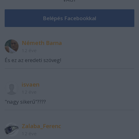
Németh Barna
12 éve
És ez az eredeti szöveg!
isvaen
12 éve
"nagy sikerű"????
Zalaba_Ferenc
12 éve