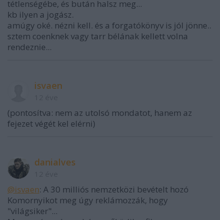
tétlenségébe, és bután halsz meg...
kb ilyen a jogász.
amúgy oké. nézni kell. és a forgatókönyv is jól jönne..
sztem coenknek vagy tarr bélának kellett volna
rendeznie...
isvaen
12 éve
(pontosítva: nem az utolsó mondatot, hanem az
fejezet végét kel elérni)
danialves
12 éve
@isvaen
: A 30 milliós nemzetközi bevételt hozó
Komornyikot meg úgy reklámozzák, hogy
"világsiker"...