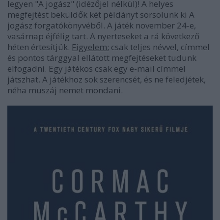
legyen "A jogász
" (idézőjel nélkül)! A helyes
megfejtést beküldők két példányt sorsolunk ki A
jogász forgatókönyvéből. A játék november 24-e,
vasárnap éjfélig tart. A nyerteseket a rá következő
héten értesítjük.
Figyelem:
csak teljes névvel, címmel
és pontos tárggyal ellátott megfejtéseket tudunk
elfogadni. Egy játékos csak egy e-mail címmel
játszhat. A játékhoz sok szerencsét, és ne feledjétek,
néha muszáj nemet mondani.