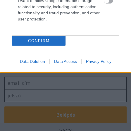
I want to allow Google to enable storage
related to security, including authentication
functionality and fraud prevention, and other
user protection.
usa box office: szörnyek mamija
CONFIRM
Szólj hozzá!
Data Deletion
Data Access
Privacy Policy
A hozzászóláshoz be kell lépned!
VAGY