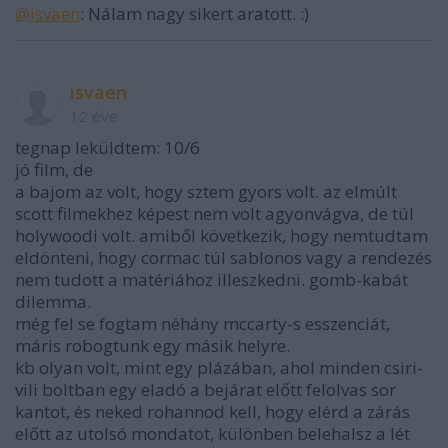
@isvaen
: Nálam nagy sikert aratott. :)
isvaen
12 éve
tegnap leküldtem: 10/6
jó film, de
a bajom az volt, hogy sztem gyors volt. az elmúlt
scott filmekhez képest nem volt agyonvágva, de túl
holywoodi volt. amiből következik, hogy nemtudtam
eldönteni, hogy cormac túl sablonos vagy a rendezés
nem tudott a matériához illeszkedni. gomb-kabát
dilemma.
még fel se fogtam néhány mccarty-s esszenciát,
máris robogtunk egy másik helyre.
kb olyan volt, mint egy plázában, ahol minden csiri-
vili boltban egy eladó a bejárat előtt felolvas sor
kantot, és neked rohannod kell, hogy elérd a zárás
előtt az utolsó mondatot, különben belehalsz a lét