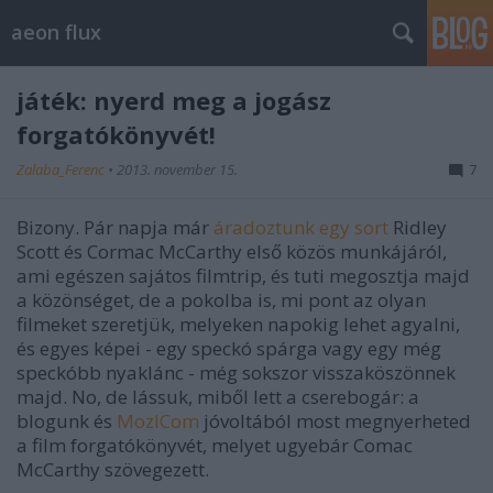
aeon flux
játék: nyerd meg a jogász
forgatókönyvét!
Zalaba_Ferenc
•
2013. november 15.
7
Bizony. Pár napja már
áradoztunk egy sort
Ridley
Scott és Cormac McCarthy első közös munkájáról,
ami egészen sajátos filmtrip, és tuti megosztja majd
a közönséget, de a pokolba is, mi pont az olyan
filmeket szeretjük, melyeken napokig lehet agyalni,
és egyes képei - egy speckó spárga vagy egy még
speckóbb nyaklánc - még sokszor visszaköszönnek
majd. No, de lássuk, miből lett a cserebogár: a
blogunk és
MozICom
jóvoltából most megnyerheted
a film forgatókönyvét, melyet ugyebár Comac
McCarthy szövegezett.