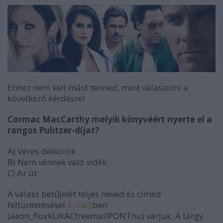
Ehhez nem kell mást tenned, mint válaszolni a
következő kérdésre!
Cormac MacCarthy melyik könyvéért nyerte el a
rangos Pulitzer-díjat?
A) Véres délkörök
B) Nem vénnek való vidék
C) Az út
A válasz betűjelét teljes neved és címed
feltüntetésével
e-mail
ben
(aeon_fluxKUKACfreemailPONThu) várjuk. A tárgy