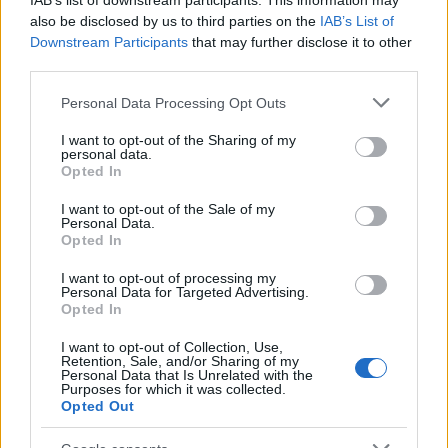
IAB’s list of downstream participants. This information may
also be disclosed by us to third parties on the
IAB’s List of
Downstream Participants
that may further disclose it to other
third parties.
Please note that this website/app uses one or more Google
Personal Data Processing Opt Outs
services and may gather and store information including but
not limited to your visit or usage behaviour. You may click to
I want to opt-out of the Sharing of my
personal data.
grant or deny consent to Google and its third-party tags to
Opted In
use your data for below specified purposes in below Google
consent section.
I want to opt-out of the Sale of my
Personal Data.
Opted In
I want to opt-out of processing my
Personal Data for Targeted Advertising.
Opted In
Címkék:
jatek
thriller
cameron diaz
brad pitt
penelope cruz
I want to opt-out of Collection, Use,
Retention, Sale, and/or Sharing of my
drama
ridley scott
javier bardem
intercom
cormac mccarthy
Personal Data that Is Unrelated with the
Purposes for which it was collected.
michael fassbender
edgar ramirez
Opted Out