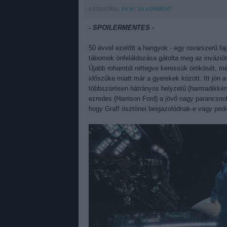
KATEGÓRIA:
FILM
33
KOMMENT
- SPOILERMENTES -
50 évvel ezelőtt a hangyok - egy rovarszerű faj
tábornok önfeláldozása gátolta meg az invázió
Újabb rohamtól rettegve keressük örökösét, m
időszűke miatt már a gyerekek között. Itt jön 
többszörösen hátrányos helyzetű (harmadikként 
ezredes (Harrison Ford) a jövő nagy parancsnok
hogy Graff ösztönei beigazolódnak-e vagy pedi