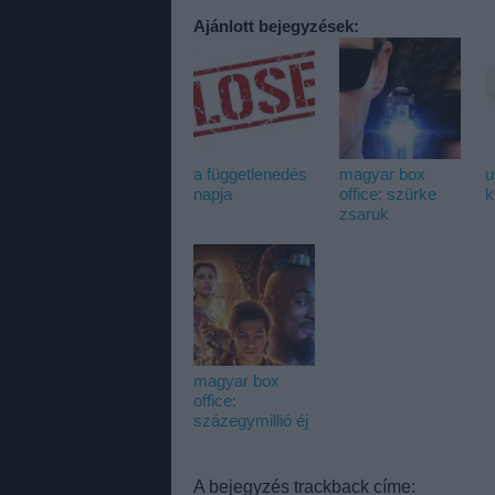
Ajánlott bejegyzések:
a függetlenedés
magyar box
u
napja
office: szürke
k
zsaruk
magyar box
office:
százegymillió éj
A bejegyzés trackback címe: