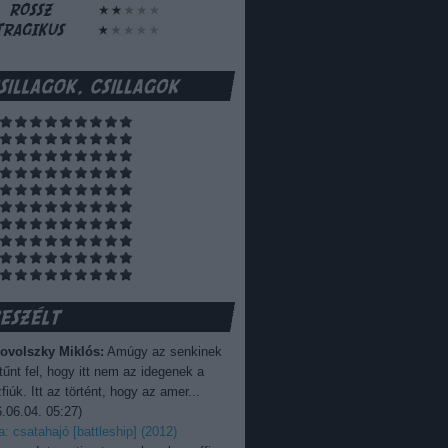
ovolszky Miklós:
Amúgy az senkinek
űnt fel, hogy itt nem az idegenek a
fiúk. Itt az történt, hogy az amer...
.06.04. 05:27
)
ka: csatahajó [battleship] (2012)