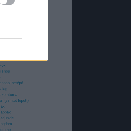
an
azi
ieman
ry
uzi
roid
ilág
z
egenyfilmek
ektor
-fan
élok
ü shop
e
ennapi betépő
vilag
 szemtorna
n (szintet lépett)
zak
zabbak
atjunkie
kingdom
odrome