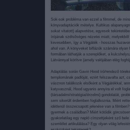
Sok-sok probléma van ezzel a filmmel, de min
könyvadaptációk mételye. Kultikus alapanyagró
sokat vitatott) alapvetése, egyesek tekintetébe
írójának szélsőséges nézetei miatt, melyekből
kevesebben, így a Végjáték - hosszas huzavona
ahol van. A könyveket biflázók számára olyan 
formában láthatják a szereplőket, a kulcshely
Látvánnyal körítve (amely valójában elég foghíj
Adaptálás során Gavin Hood író/rendező töreke
templomának padlóját, ezért felszavalta azt, csa
vásznon találkozik elsőként a Végjátékkal, ann
katyvasznál, Hood ugyanis annyira el volt fogl
(társadalmi/stratégiai/érzelmi) gondolatát, pro
sem sikerült érdemben foglalkoznia. Miért rette
idétlenül összecsapott jelenése van a filmben?
gyermek a családban? Miért kötődik görcsösen n
gyakorlatilag egy napló címzettjeként sző bele
szemlélet artikulálása? Egy olyan világ lefest
eszközként tekintenek?