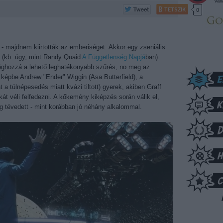
vál
TETSZIK
0
 - majdnem kiirtották az emberiséget. Akkor egy zseniális
t (kb. úgy, mint Randy Quaid
A Függetlenség Napjá
ban).
éghozzá a lehető leghatékonyabb szűrés, no meg az
a képbe Andrew "Ender" Wiggin (Asa Butterfield), a
a túlnépesedés miatt kvázi tiltott) gyerek, akiben Graff
át véli felfedezni. A kőkemény kiképzés során válik el,
g tévedett - mint korábban jó néhány alkalommal.