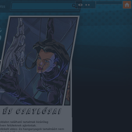
rss
oldalon található tartalmak kizárólag
éven felülieknek ajánlottak.
elinkelt video- és hanganyagok tartalmáért nem