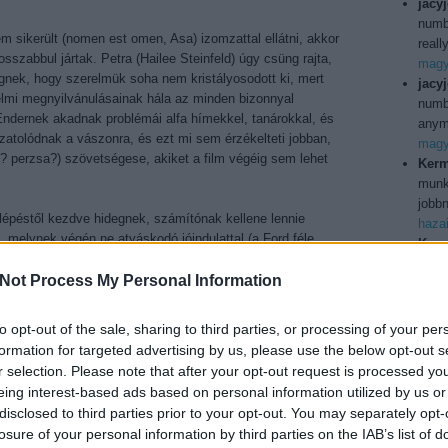
jacy
numb
em sikerült (nomen est omen, Asa) izomzattal ellátni, akkor
reall
szabbul jártak. Petra (Hailee Steinfeld) úgy csüng rajta,
magya
égnek, hogy szerelmük soha nem kristályosodott ki, mert
jacy
elmi megnyilvánulásainak hála az minden bizonnyal
numbe
. Endernek akadnak problémái alfa hímekkel, tanárokkal, és
anymo
zatolódnak a vászonra, és ezt mi sem érzékelteti jobban,
magya
i? perzsa?) szövetségese, akiket a film végéig sem lehet
Kerm
munka
jobbn
elépéstől kezdve hidegnek, számítónak kellene lennie
haza
, melynek végén ne atyáskodó jóindulattal (a Ford féle
Kerm
ha ez nem lenne elég érzelmi puncsnak, akkor Graff jobb
ilyen
i hangsúlyozni, hogy ezek még gyerekek, bánjunk úgy
Not Process My Personal Information
Köszö
usa b
Utol
to opt-out of the sale, sharing to third parties, or processing of your per
gurák oly csenevészek, hogy még az amúgy tehetséges
formation for targeted advertising by us, please use the below opt-out s
, nem hogy a váltakozó teljesítményt nyújtó gyereksereg,
r selection. Please note that after your opt-out request is processed y
kdácsol. A forradalminak kikiáltott látványvilág elvérzik a
eing interest-based ads based on personal information utilized by us or
gjelenítésében, hiteles, élő-lélegző világok építésére már
150j
disclosed to third parties prior to your opt-out. You may separately opt-
r-már fájóan üres (ehhez képest Joseph Kosinski víziója
bd
(
1
losure of your personal information by third parties on the IAB’s list of
 Hoodról újfent kiderült, hogy az akcióhoz sem ért: a
boxo