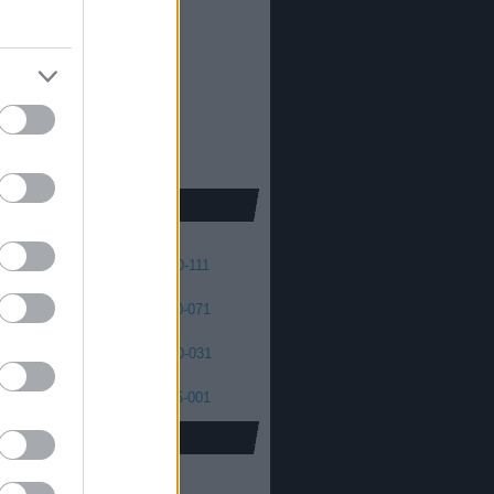
013
2012
oda Dániel
013
 skellington
012
2011
cs Máté
011
2010
2009
2008
41
140-131
130-121
120-111
01
100-091
090-081
080-071
61
060-051
050-041
040-031
21
020-011
010-006
005-001
oidus