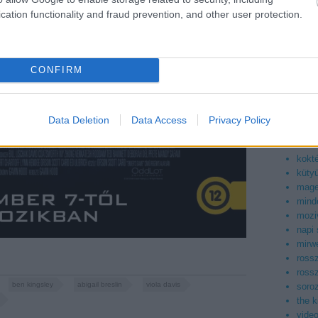
asiaf
cation functionality and fraud prevention, and other user protection.
az ig
boog
facto
filmb
CONFIRM
filmd
filmv
geek
kepr
Data Deletion
Data Access
Privacy Policy
konn
korea
kokt
küty
mag
mind
mozi
napi
mirwe
ross
ross
ben kingsley
abigail breslin
viola davis
soroz
the 
vide