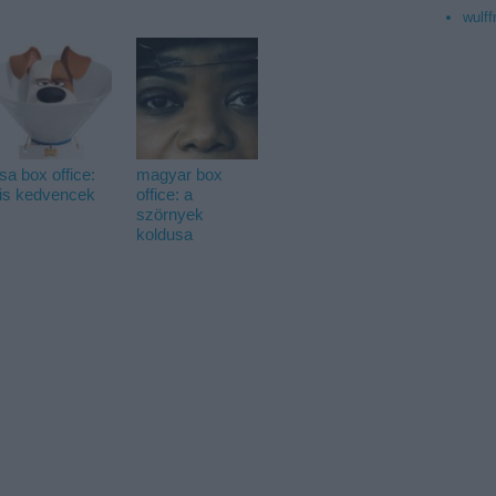
wulff
sa box office:
magyar box
is kedvencek
office: a
szörnyek
koldusa