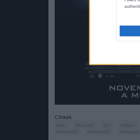
authenti
Címkék
kritika
harrison ford
sci fi
3csillagos
asa butterfield
hailee steinfeld
enders game