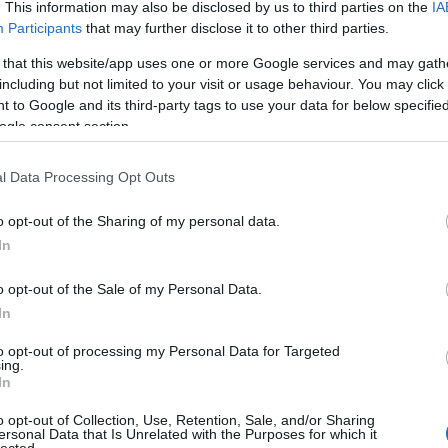
. This information may also be disclosed by us to third parties on the
IA
 minden feszültséget nélkülözőek, az ellenséggel történő,
dvd
(
Participants
that may further disclose it to other third parties.
ok pedig olyan nagy tömegeket mozgatnak meg és
film
(
diózusak, se nem izgalmasak, hanem olybá tűnnek, mintha
fun
(
 that this website/app uses one or more Google services and may gath
irod
including but not limited to your visit or usage behaviour. You may click 
jate
 to Google and its third-party tags to use your data for below specifi
: ebből egyet már a trailer ellő, egyet az ellenfél neve árul
kult
ogle consent section.
gel hiányzó rendezés puskáz el. Részben ez utóbbinak
offto
 is, amely a végig jellegtelen Enderből legalább annyira
szin
lm világából.
l Data Processing Opt Outs
tv
(
5
zen
 törekedett, hogy a lehető legteljesebben vigye filmre
o opt-out of the Sharing of my personal data.
étől és élétől megfosztotta azt. Summa summarum, az
In
i-fi évének
" kommandírozásáért folytatott versenyben ez a
Zala
o opt-out of the Sale of my Personal Data.
2
In
2
Bajt
to opt-out of processing my Personal Data for Targeted
ing.
2
In
Néme
2
o opt-out of Collection, Use, Retention, Sale, and/or Sharing
Cseh
ersonal Data that Is Unrelated with the Purposes for which it
lected.