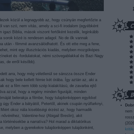
dezek közül a legnagyobb az, hogy csúnyán megfertőzte a
l van szó, nem vitás, amely a sci-fi irodalom (egyébként
n igazi Biblia, mások viszont fertőként kezelik, leginkább
 a sorok közé is rendesen adagol. No de ők vannak
 után - filmmé avanzsálódhatott. És ott ette meg a fene,
lehet, mint egy illusztrációs kiadás, melyben mozgóképes
színeket és -fordulatokat, némi szövegablakkal és Bazi Nagy
as, de erről később).
dett arra, hogy még véletlenül se sározza össze Ender
k hogy bele kellett férnie két órába. Így aztán az, aki a
ak ez a film nem több szép kialakítású, de zavarba ejtő
alva azzal, hogy a regény minden figuráját, minden
blémáját belerakja a filmbe, hogy tulajdonképpen egyikkel
g úgy Ender a bátyától, Petertől, akinek csupán nyúlfarknyi,
Dobr
 Miért okoz nála kisebbségi érzést az, hogy harmadik
nem t
ővéréhez, Valentine-hoz (Abigail Breslin), akit
rossz
 a történésekbe a narratíva? Hol marad a diktatórikus
(
2026
ése, melyben a gyerekekre tulajdonképpen tulajdonként,
kriti