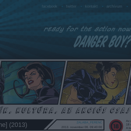
facebook
twitter
kontakt
archívum
Az 
ZALABA_FERENC
me] (2013)
18 
2013. november 06. 09:40:00
A b