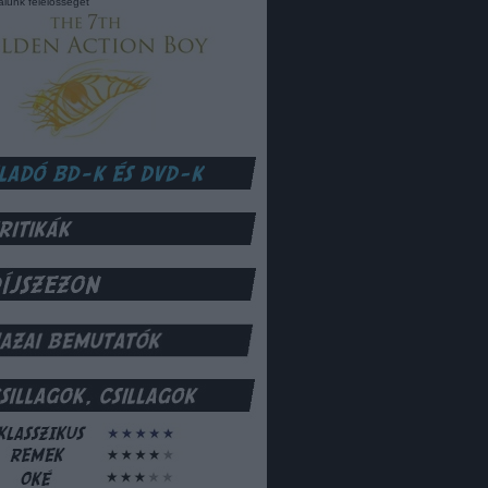
lalunk felelősséget