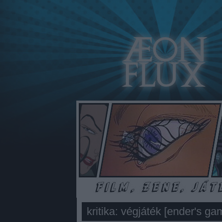
kritika: végjáték [ender's ga