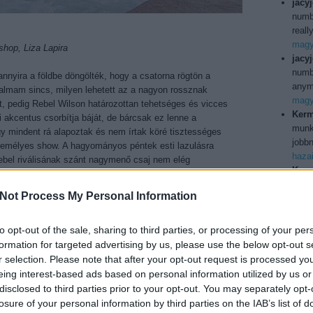
jacy
numb
reall
magya
shop, Liza Lapira
jacy
numbe
 annyira a földbe döngölték, hogy a csatorna rögtön a
anymo
almam sincs, milyen lehetett az a nagyon rossznak
magya
ásit, pedig Rebel Wilson határozottan tehetséges és vicces
Kerm
i akcentus csorbítja báját, de bárcsak ez lenne a
munka
y mindent rá alapoztak és nem írtak köré tisztességes
jobbn
zemélyes show. A hagyományos péntek esti lazulásra
haza
bel riválisának szánt nagymenő csaj nem elég
Kerm
palázzal) pedig csak mérsékelten vicces poénokat
ilyen
özött egyik kedvenc komikámnak esélye sincs arra, hogy
Not Process My Personal Information
Köszö
usa b
Utol
to opt-out of the sale, sharing to third parties, or processing of your per
formation for targeted advertising by us, please use the below opt-out s
r selection. Please note that after your opt-out request is processed y
eing interest-based ads based on personal information utilized by us or
150j
disclosed to third parties prior to your opt-out. You may separately opt-
bd
(
1
losure of your personal information by third parties on the IAB’s list of
boxo