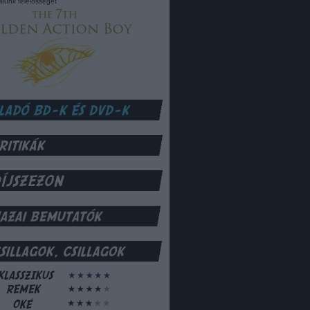
lalunk felelősséget