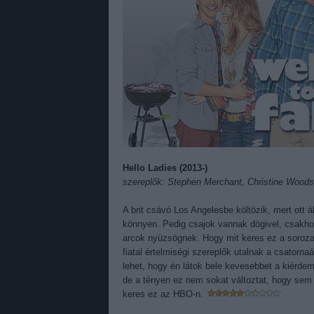
Hello Ladies (2013-)
szereplők: Stephen Merchant, Christine Wood
A brit csávó Los Angelesbe költözik, mert ott
könnyen. Pedig csajok vannak dögivel, csakhog
arcok nyüzsögnek. Hogy mit keres ez a soro
fiatal értelmiségi szereplők utalnak a csatorna
lehet, hogy én látok bele kevesebbet a kiérde
de a tényen ez nem sokat változtat, hogy sem 
keres ez az HBO-n.