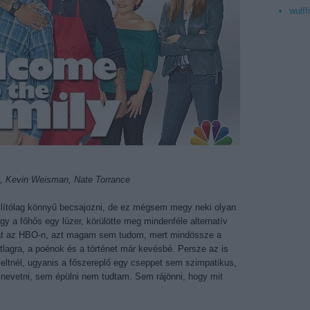
wulff
s, Kevin Weisman, Nate Torrance
 állítólag könnyű becsajozni, de ez mégsem megy neki olyan
y a főhős egy lúzer, körülötte meg mindenféle alternatív
zat az HBO-n, azt magam sem tudom, mert mindössze a
átlagra, a poénok és a történet már kevésbé. Persze az is
meltnél, ugyanis a főszereplő egy cseppet sem szimpatikus,
nevetni, sem épülni nem tudtam. Sem rájönni, hogy mit