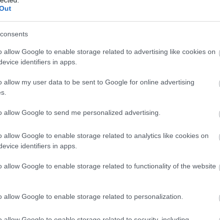
2
ékben béna karakterekhez sikerült olyan színészeket
Out
őlük valamit. Will Arnett és Beau Bridges derekasan állják
Mics
 aki miatt nem utáltam az egészet. Isten tudja hogyan, de
2
viccek kereszttüzébe kényszerített anya-karaktert, ami
consents
jack
m ezt a bunkó humort, pláne nem a kereskedelmi tévékhez
2
o allow Google to enable storage related to advertising like cookies on
Taká
evice identifiers in apps.
2
o allow my user data to be sent to Google for online advertising
s.
to allow Google to send me personalized advertising.
150-1
o allow Google to enable storage related to analytics like cookies on
110-1
evice identifiers in apps.
070-0
o allow Google to enable storage related to functionality of the website
030-0
o allow Google to enable storage related to personalization.
andr
o allow Google to enable storage related to security, including