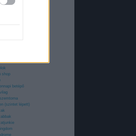
an
azi
ieman
ry
uzi
roid
ilág
z
egenyfilmek
ektor
-fan
élok
ü shop
e
ennapi betépő
vilag
 szemtorna
n (szintet lépett)
zak
zabbak
atjunkie
kingdom
odrome