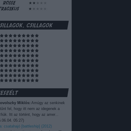
ovolszky Miklós:
Amúgy az senkinek
űnt fel, hogy itt nem az idegenek a
fiúk. Itt az történt, hogy az amer...
.06.04. 05:27
)
ka: csatahajó [battleship] (2012)