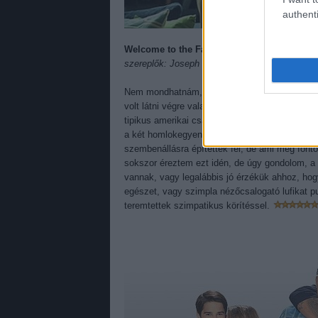
authenti
Welcome to the Family (2013-)
szereplők: Joseph Haro, Ella Rae Peck, Ricard
Nem mondhatnám, hogy túl sok felhőtlen örömö
volt látni végre valamit, ami jópofa. Adott egy l
tipikus amerikai család most érettségizett, but
a két homlokegyenest más hátterű családnak e
szembenállásra építették fel, de ami még fonto
sokszor éreztem ezt idén, de úgy gondolom, a 
vannak, vagy legalábbis jó érzékük ahhoz, hogy
egészet, vagy szimpla nézőcsalogató lufikat p
teremtettek szimpatikus körítéssel.