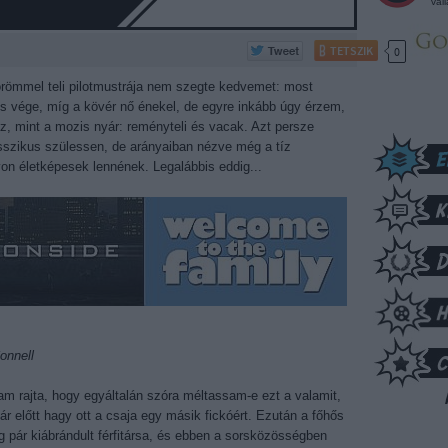
vál
TETSZIK
0
römmel teli pilotmustrája nem szegte kedvemet: most
ncs vége, míg a kövér nő énekel, de egyre inkább úgy érzem,
, mint a mozis nyár: reményteli és vacak. Azt persze
sszikus szülessen, de arányaiban nézve még a tíz
n életképesek lennének. Legalábbis eddig...
onnell
m rajta, hogy egyáltalán szóra méltassam-e ezt a valamit,
tár előtt hagy ott a csaja egy másik fickóért. Ezután a főhős
 pár kiábrándult férfitársa, és ebben a sorsközösségben