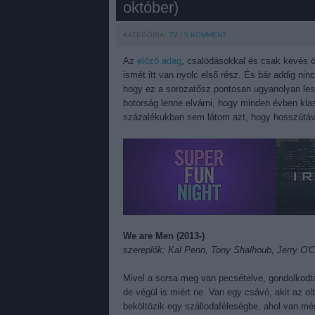
október)
KATEGÓRIA:
TV
5
KOMMENT
Az
előző adag
, csalódásokkal és csak kevés ö
ismét itt van nyolc első rész. És bár addig ni
hogy ez a sorozatősz pontosan ugyanolyan lesz
botorság lenne elvárni, hogy minden évben kla
százalékukban sem látom azt, hogy hosszútávo
We are Men (2013-)
szereplők: Kal Penn, Tony Shalhoub, Jerry O'C
Mivel a sorsa meg van pecsételve, gondolkodta
de végül is miért ne. Van egy csávó, akit az ol
beköltözik egy szállodaféleségbe, ahol van még