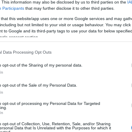
. This information may also be disclosed by us to third parties on the
IA
dvd
(
Participants
that may further disclose it to other third parties.
film
(
fun
(
 that this website/app uses one or more Google services and may gath
irod
including but not limited to your visit or usage behaviour. You may click 
jate
 to Google and its third-party tags to use your data for below specifi
kult
ogle consent section.
offto
szin
l Data Processing Opt Outs
tv
(
5
zen
o opt-out of the Sharing of my personal data.
In
Zala
o opt-out of the Sale of my Personal Data.
2
In
2
Bajt
to opt-out of processing my Personal Data for Targeted
rtindale, Alexis Krause, Cole Ewing
ing.
2
In
Néme
zaköltöző szülők. Esküszöm, ez az egész olyan, mintha
2
 ugyanazt kapnák házi feladatnak. A tanár a The
o opt-out of Collection, Use, Retention, Sale, and/or Sharing
Cseh
ersonal Data that Is Unrelated with the Purposes for which it
ett, mert ez sem több az óra előtt sebtében összedobott
lected.