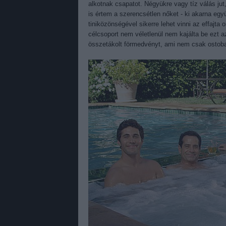
alkotnak csapatot. Négyükre vagy tíz válás jut,
is értem a szerencsétlen nőket - ki akarna eg
tiniközönségével sikerre lehet vinni az effajt
célcsoport nem véletlenül nem kajálta be ezt 
összetákolt förmedvényt, ami nem csak ostoba, 