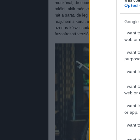
munkánál, de ebben legalább a különböző mért
Opted 
találni, akik még képesek is voltak kihozni bel
hát a sarat, de leginkább Margo Martindale az,
majdnem sikerült megkedveltetnie ezt a fingós 
Google 
azért is kész csoda, mert nagyon nem állhato
I want t
fazonírozott verzióját. Ismét egy csalódás.
web or d
I want t
purpose
I want 
I want t
web or d
I want t
or app.
I want t
I want t