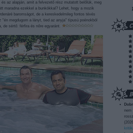
 és az alapján, amit a felvezető rész mutatott belőlük, meg
yütt maradna ezekkel a bunkókkal? Lehet, hogy a mozik
a ordenáré baromságot, de a kereskedelmileg fontos tévés
az "én megdugom a lányt, tied az anyja" típusú poénokból
de sértő: férfira és nőre egyaránt.
Dobr
nem t
rossz
(
2026
kriti