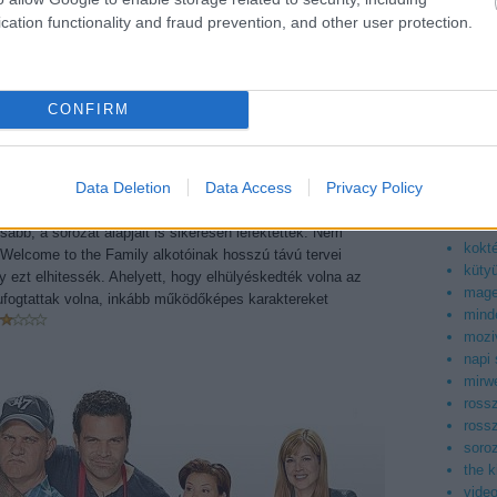
asiaf
cation functionality and fraud prevention, and other user protection.
az ig
boog
facto
filmb
o Chavira, Mike O'Malley
CONFIRM
filmd
filmv
t hozott volna ez az új sitcom-dömping, úgyhogy felüdülés
geek
atino család most érettségizett, jó tanuló fiúval és egy
kepr
Data Deletion
Data Access
Privacy Policy
uska lánnyal. A csavart az adja, hogy lány teherbe esik, és
konn
gységbe kell kovácsolódnia. A poénok többségét erre a
korea
sabb, a sorozat alapjait is sikeresen lefektették. Nem
kokt
Welcome to the Family alkotóinak hosszú távú tervei
küty
 ezt elhitessék. Ahelyett, hogy elhülyéskedték volna az
mag
ufogtattak volna, inkább működőképes karaktereket
mind
mozi
napi
mirwe
ross
ross
soroz
the 
vide