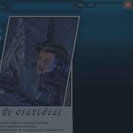
rss
oldalon található tartalmak kizárólag
éven felülieknek ajánlottak.
elinkelt video- és hanganyagok tartalmáért nem