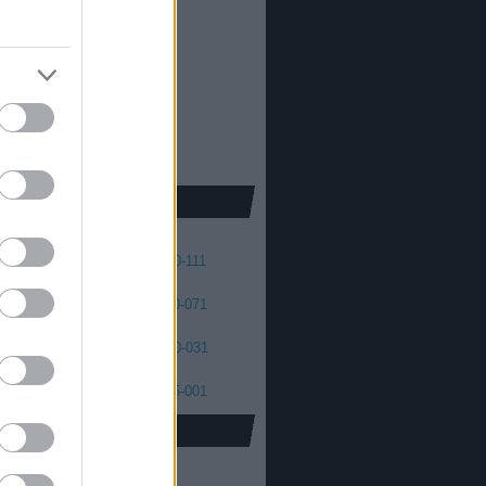
013
2012
oda Dániel
013
 skellington
012
2011
cs Máté
011
2010
2009
2008
41
140-131
130-121
120-111
01
100-091
090-081
080-071
61
060-051
050-041
040-031
21
020-011
010-006
005-001
oidus