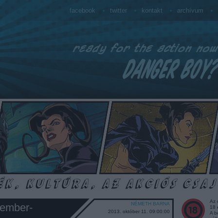
facebook
twitter
kontakt
archívum
Az 
NÉMETH BARNA
tember-
18 
2013. október 11. 09:00:00
A b