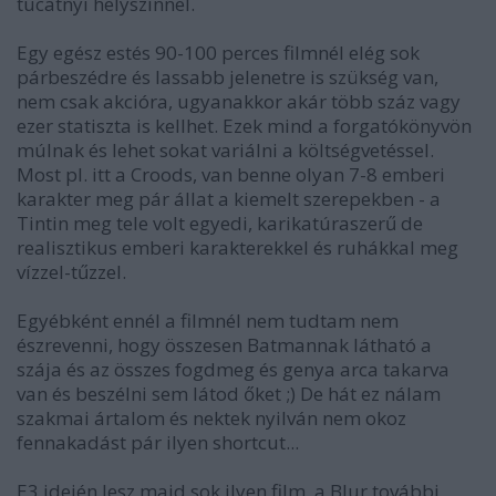
tucatnyi helyszínnel.
Egy egész estés 90-100 perces filmnél elég sok
párbeszédre és lassabb jelenetre is szükség van,
nem csak akcióra, ugyanakkor akár több száz vagy
ezer statiszta is kellhet. Ezek mind a forgatókönyvön
múlnak és lehet sokat variálni a költségvetéssel.
Most pl. itt a Croods, van benne olyan 7-8 emberi
karakter meg pár állat a kiemelt szerepekben - a
Tintin meg tele volt egyedi, karikatúraszerű de
realisztikus emberi karakterekkel és ruhákkal meg
vízzel-tűzzel.
Egyébként ennél a filmnél nem tudtam nem
észrevenni, hogy összesen Batmannak látható a
szája és az összes fogdmeg és genya arca takarva
van és beszélni sem látod őket ;) De hát ez nálam
szakmai ártalom és nektek nyilván nem okoz
fennakadást pár ilyen shortcut...
E3 idején lesz majd sok ilyen film, a Blur további