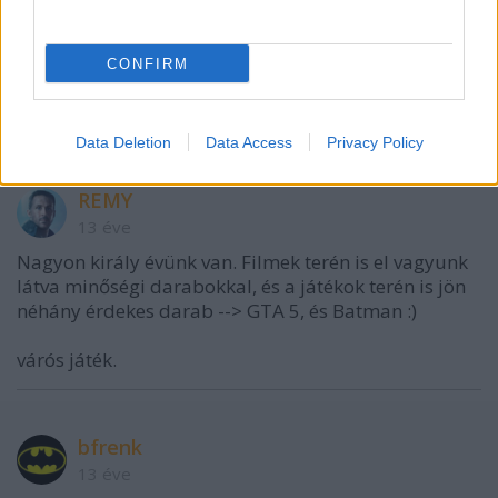
Bublos Zoltán
CONFIRM
13 éve
@Bad Horse
: Pont ezt akartam én is mondani. :D
Data Deletion
Data Access
Privacy Policy
REMY
13 éve
Nagyon király évünk van. Filmek terén is el vagyunk
látva minőségi darabokkal, és a játékok terén is jön
néhány érdekes darab --> GTA 5, és Batman :)
várós játék.
bfrenk
13 éve