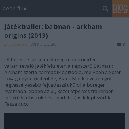
aeon flux
játéktrailer: batman - arkham
origins (2013)
Zalaba_Ferenc
•
2013. május 20.
8
Október 23-án jelenik meg majd minden
valamirevaló játékfelületen a népszerű Batman:
Arkham széria harmadik epizódja, melyben a Sötét
Lovag egyik főellenfele, Black Mask a világ nyolc
legveszélyesebb fejvadászát küldi a bőregér
nyomába: ebben az új, közel ötperces trailerben
kettő (Deathstroke és Deadshot) is lelepleződik.
Fasza cucc.