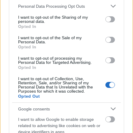
Please note that this website/app uses one or more Google
Personal Data Processing Opt Outs
VAGY
services and may gather and store information including but
not limited to your visit or usage behaviour. You may click to
I want to opt-out of the Sharing of my
personal data.
grant or deny consent to Google and its third-party tags to
Opted In
use your data for below specified purposes in below Google
consent section.
I want to opt-out of the Sale of my
Personal Data.
Opted In
Drakeamarth
13 éve
I want to opt-out of processing my
Personal Data for Targeted Advertising.
Csak én vagyok meglepve, hogy milyen rohadt jó
Opted In
minőségű a CGI? Eléggé lesokkolt ez most, oké hogy
le vagyok maradva pár évvel a játékvilágban, de ez
I want to opt-out of Collection, Use,
Retention, Sale, and/or Sharing of my
akkor is mozifilm-minőség... Bár gondolom ilyen
Personal Data that Is Unrelated with the
minőségű CGi-t összehozni egy 2 órás filmhez
Purposes for which it was collected.
Opted Out
minimum 250-300 millió dollár.
Google consents
I want to allow Google to enable storage
Zalaba_Ferenc
related to advertising like cookies on web or
13 éve
device identifiers in apps.