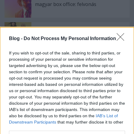
magyar box office: felvonás
magyar box office: nem csalás
Blog -
Do Not Process My Personal Information
If you wish to opt-out of the sale, sharing to third parties, or
processing of your personal or sensitive information for
targeted advertising by us, please use the below opt-out
Szólj hozzá!
section to confirm your selection. Please note that after your
opt-out request is processed you may continue seeing
A hozzászóláshoz be kell lépned!
interest-based ads based on personal information utilized by
us or personal information disclosed to third parties prior to
your opt-out. You may separately opt-out of the further
disclosure of your personal information by third parties on the
IAB’s list of downstream participants. This information may
also be disclosed by us to third parties on the
IAB’s List of
Downstream Participants
that may further disclose it to other
third parties.