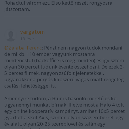
Rohadtul várom ezt. Első kettő részét rongyosra
játszottam.
vargatom
13 éve
@Zalaba_Ferenc
: Pénzt nem nagyon tudok mondani,
de mi kb. 110 ember vagyunk mostanra
mindenestül (backoffice is meg minden) és így sztem
olyan 30 percet tudunk évente összehozni. De ezek 2-
5 perces filmek, nagyon zsúfolt jelenetekkel,
ugyanakkor a pergős klipszerű vágás miatt rengeteg
csalási lehetőséggel is.
Amennyire tudom, a Blur is hasonló méretű és kb.
ugyanennyi munkát bírnak. Illetve most a Halo 4 tolt
egy online kooperatív kampányt, amihez 10x5 percet
gyártott a skót Axis, szintén olyan száz emberrel, egy
év alatt, olyan 20-25 szereplővel és talán egy