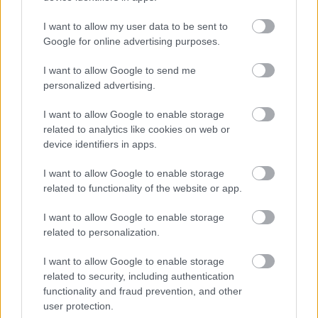
@Drakeamarth
: Szerintem majd vargatom kifejti,
hogy mennyi pénz, és főleg, mennyi idő egy ilyet
I want to allow my user data to be sent to
összehozni. :)
Google for online advertising purposes.
I want to allow Google to send me
personalized advertising.
Bad Horse
13 éve
I want to allow Google to enable storage
related to analytics like cookies on web or
És akkor most majd Puzsér megint nyilatkozni fog,
device identifiers in apps.
hogy mennyire sz*r és gagyi lesz ez az új batman
mozifilm :D
I want to allow Google to enable storage
related to functionality of the website or app.
I want to allow Google to enable storage
Llew
related to personalization.
13 éve
Nem bírom az ilyen a tökig páncélban karatézós,
I want to allow Google to enable storage
related to security, including authentication
nagyon macsó kemény arcú Batmant. A CGI-re
functionality and fraud prevention, and other
viszont nem lehet panasz.
user protection.