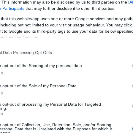
. This information may also be disclosed by us to third parties on the
IA
y ilyen kombinációval bearanyozódni, de akkor a filmjének
dvd
(
Participants
that may further disclose it to other third parties.
az esély. De még mindig van négy jelöltünk, kapaszkodónk
film
(
len, aki az összes fontos jelölést begyűjtötte, de ezek
fun
(
 that this website/app uses one or more Google services and may gath
y Spielberg harmadik Oscarja szalagcímeket hozna, de idáig
irod
including but not limited to your visit or usage behaviour. You may click 
 fontos díj (Arany Pálma, az Európai Filmakadémia díja),
jate
 to Google and its third-party tags to use your data for below specifi
nyben (igaz, azt nagyon szerette a szavazótábor). Russell
kult
ogle consent section.
 és Harvey Weinstein. Ezt hívják patthelyzetnek, amikor
offto
részemről "go wild"...
szin
l Data Processing Opt Outs
tv
(
5
zen
o opt-out of the Sharing of my personal data.
In
ybook), Daniel Day-Lewis (Lincoln), Hugh Jackman (Les
nzel Washington (Flight)
Zala
o opt-out of the Sale of my Personal Data.
2
k három Oscarjuk van: Meryl Streep és Jack Nicholson. A
In
2
ogy Daniel Day-Lewis csatlakozzon hozzájuk, ráadásul a
Bajt
to opt-out of processing my Personal Data for Targeted
yiket főszerepért kapta. Szerintem ezzel nem lesz
ing.
2
 motmoghat valamit a mikrofonba.
In
Néme
2
o opt-out of Collection, Use, Retention, Sale, and/or Sharing
Cseh
ersonal Data that Is Unrelated with the Purposes for which it
lected.