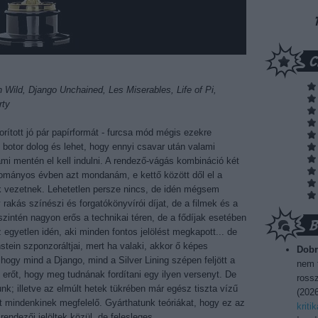
n Wild, Django Unchained, Les Miserables, Life of Pi,
rty
lborított jó pár papírformát - furcsa mód mégis ezekre
botor dolog és lehet, hogy ennyi csavar után valami
ami mentén el kell indulni. A rendező-vágás kombináció két
gyományos évben azt mondanám, e kettő között dől el a
k vezetnek. Lehetetlen persze nincs, de idén mégsem
rakás színészi és forgatókönyvírói díjat, de a filmek és a
zintén nagyon erős a technikai téren, de a fődíjak esetében
egyetlen idén, aki minden fontos jelölést megkapott... de
tein szponzoráltjai, mert ha valaki, akkor ő képes
Dobr
hogy mind a Django, mind a Silver Lining szépen feljött a
nem t
rőt, hogy meg tudnának fordítani egy ilyen versenyt. De
rossz
k; illetve az elmúlt hetek tükrében már egész tiszta vízű
(
2026
rt mindenkinek megfelelő. Gyárthatunk teóriákat, hogy ez az
kriti
endezői jelöltek közül, de felesleges.