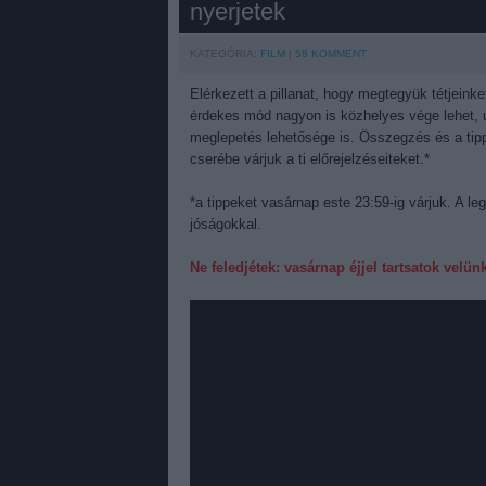
nyerjetek
KATEGÓRIA:
FILM
58
KOMMENT
Elérkezett a pillanat, hogy megtegyük tétjeink
érdekes mód nagyon is közhelyes vége lehet,
meglepetés lehetősége is. Összegzés és a tipp
cserébe várjuk a ti előrejelzéseiteket.*
*a tippeket vasárnap este 23:59-ig várjuk. A l
jóságokkal.
Ne feledjétek: vasárnap éjjel tartsatok velün