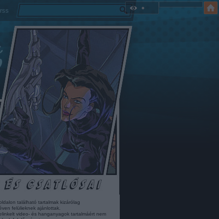
rss
oldalon található tartalmak kizárólag
éven felülieknek ajánlottak.
elinkelt video- és hanganyagok tartalmáért nem