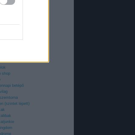
an
azi
ieman
ry
uzi
roid
ilág
z
egenyfilmek
ektor
-fan
élok
ü shop
e
ennapi betépő
vilag
 szemtorna
n (szintet lépett)
zak
zabbak
atjunkie
kingdom
odrome