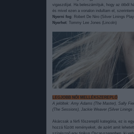
vigaszdíjat. Ha beleszámítjuk, hogy az ötből 
és mivel ezen a vonalon indultam el, szerintem.
Nyerni fog
: Robert De Niro (Silver Linings Pla
Nyerhet
: Tommy Lee Jones (Lincoln)
LEGJOBB NŐI MELLÉKSZEREPLŐ
A jelöltek: Amy Adams (The Master), Sally Fie
(The Sessions), Jackie Weaver (Silver Linings
Akárcsak a férfi főszereplő kategória, ez is e
hozzá fűzött reményeket, de azért amit lehetet
színésznő egy tipikus Oscar-szerepben, ki vehe