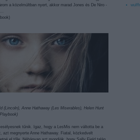
három a közelmúltban nyert, akkor marad Jones és De Niro -
wulff
..
ybook)
ld (Lincoln), Anne Hathaway (Les Miserables), Helen Hunt
 Playbook)
gyesélyesnek tűnik. Igaz, hogy a LesMis nem váltotta be a
t, azt megnyerte Anne Hathaway. Fiatal, közkedvelt
tné el tőle. Néhányan azt mondják, hogy Sally Field talán,