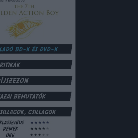
lalunk felelősséget