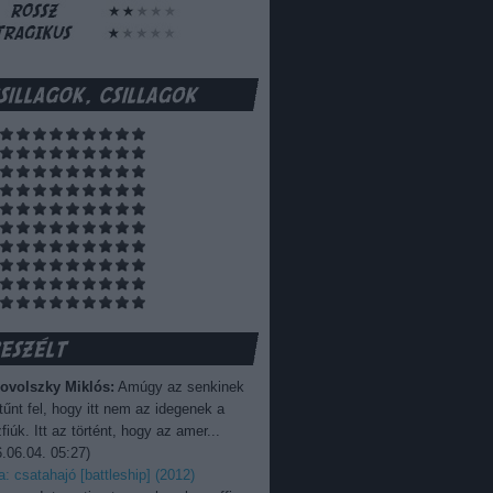
ovolszky Miklós:
Amúgy az senkinek
űnt fel, hogy itt nem az idegenek a
fiúk. Itt az történt, hogy az amer...
.06.04. 05:27
)
ka: csatahajó [battleship] (2012)