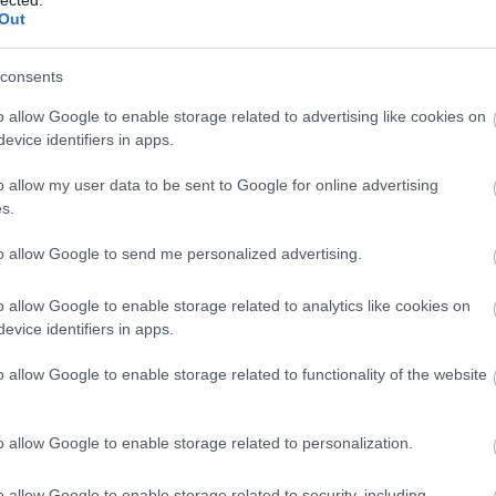
2
Out
Mics
2
consents
jack
2
o allow Google to enable storage related to advertising like cookies on
Taká
evice identifiers in apps.
2
o allow my user data to be sent to Google for online advertising
s.
to allow Google to send me personalized advertising.
150-1
o allow Google to enable storage related to analytics like cookies on
110-1
evice identifiers in apps.
070-0
o allow Google to enable storage related to functionality of the website
030-0
), Jennifer Lawrence (Silver Linings Playbook), Emmanuelle
he Southern Wild), Naomi Watts (The Impossible)
o allow Google to enable storage related to personalization.
 az aranyért. Jennifer Lawrence zsebében ott a Golden
andr
o allow Google to enable storage related to security, including