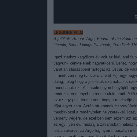
LEGJOBB FILM
A jelöltek: Amour, Argo, Beasts of the Souther
Lincoln, Silver Linings Playbook, Zero Dark Thi
Igazi statisztikagyilkos év volt az idei, ami fe
vagyunk kénytelenek hagyatkozni. Lehet, hogy 
váratlan slusszpoént tartogat az Oscar, de val
filmnek van meg (Lincoln, Life of Pi), egy ha
dolog, főleg hogy a jelölések számában is eze
mondhatjuk ezt. A Lincoln ugyan begyűjtött egy 
rendezők versenyében rendre alulmaradt. A Pi s
az az egy pozitívuma van, hogy a rendezője az 
díjat egyet sem. Aztán ott vannak Harvey Weins
megbirkózni a reménytelen helyzetekkel. Igaz, 
verseny végére, de ezekben sem érzem azt az e
ez egy ilyen év, muszáj a zavarosban halásznun
lett a zavaros: az Argo fog nyerni, pusztán me
egész amiatt van, mert Ben Affleck kimaradt a r