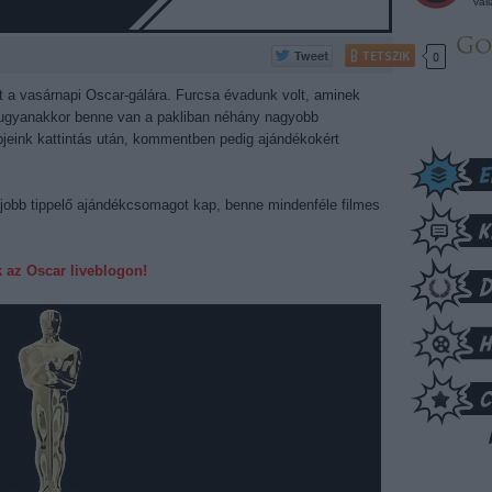
vál
TETSZIK
0
et a vasárnapi Oscar-gálára. Furcsa évadunk volt, aminek
 ugyanakkor benne van a pakliban néhány nagyobb
jeink kattintás után, kommentben pedig ajándékokért
egjobb tippelő ajándékcsomagot kap, benne mindenféle filmes
k az Oscar liveblogon!