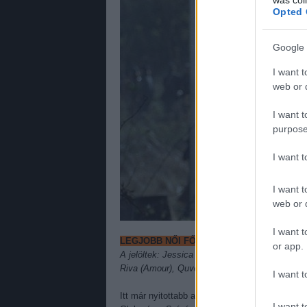
Opted 
Google 
I want t
web or d
I want t
purpose
I want 
I want t
web or d
I want t
LEGJOBB NŐI FŐSZEREPLŐ
or app.
A jelöltek: Jessica Chastain (Zero Dark Thirty
Riva (Amour), Quvenzhané Wallis (Beasts of t
I want t
Itt már nyitottabb a verseny, három hölgy küzd
I want t