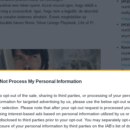
jacy
okkal nem lehet nyerni. Azzal viszont igen, hogy ebből a
numb
a meg a szavazókat. Igaz, hogy nem a legjobb, de abszolút
reall
 a vonalon érdemes elindulni. Ennek megfelelően az
magya
további három filmre: Silver Linings Playbook, Life of Pi,
jacy
numbe
anymo
magya
Kerm
munka
jobbn
haza
Kerm
ilyen
Not Process My Personal Information
Köszö
usa b
Utol
to opt-out of the sale, sharing to third parties, or processing of your per
fe of Pi), David O. Russell (Silver Linings Playbook),
formation for targeted advertising by us, please use the below opt-out s
s of the Southern Wild)
r selection. Please note that after your opt-out request is processed y
eing interest-based ads based on personal information utilized by us or
FTA, a Golden Globe és a rendező-szakszervezet díjait,
150j
disclosed to third parties prior to your opt-out. You may separately opt-
.. már ha jelölték volna. Hiánya viszont nyílt versenyt
bd
(
1
losure of your personal information by third parties on the IAB’s list of
 csak egy versenyzőt tudnék kizárni. Benh Zeitlin fiatal,
boxo