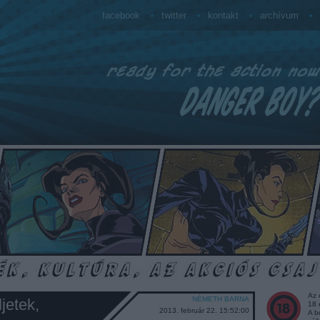
facebook
twitter
kontakt
archívum
Az 
NÉMETH BARNA
jetek,
18 
2013. február 22. 15:52:00
A b