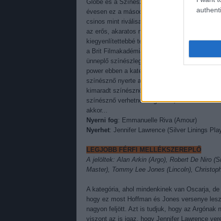
Globe és a Színészszakszervezet díja, ráadásul
authenti
évesen ez a második jelölése. Jessica Chastai
csinos mint riválisa, ráadásul övé az a szerep,
az erős, akaratos nő. Chastain kezében szinté
kiegyenlítettebbé teszi a versenyt. Szép kis p
a Brit Filmakadémia díját, ami ismét visszarep
ünneplő színészlegendát. Itt is elő lehetne kap
power ebben a kategóriában. Mióta a britek az 
színésznő nyerte az Oscart, aki náluk is nyert.
kimaradt színésznő verte meg a korábbi BAFTA
színésznő verhetné meg Rivát, de ez nem való
akkor...
Nyerni fog
: Emmanuelle Riva (Amour)
Nyerhet
: Jennifer Lawrence (Silver Linings Pla
LEGJOBB FÉRFI MELLÉKSZEREPLŐ
A jelöltek: Alan Arkin (Argo), Robert De Niro (
Master), Tommy Lee Jones (Lincoln), Christop
A kategória, ahol mindenkinek van Oscarja, de 
hogy ez most Hoffman és Jones versenye lesz
nagyon feljött. Azt is tudjuk, hogy az Argónak
viszont az is igaz, hogy Jennifer Lawrence ver