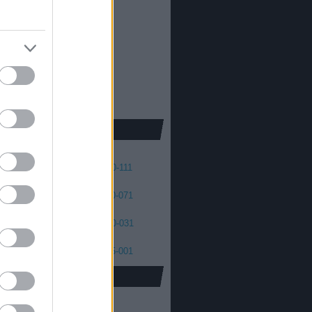
013
2012
oda Dániel
013
 skellington
012
2011
cs Máté
011
2010
2009
2008
41
140-131
130-121
120-111
01
100-091
090-081
080-071
61
060-051
050-041
040-031
21
020-011
010-006
005-001
oidus