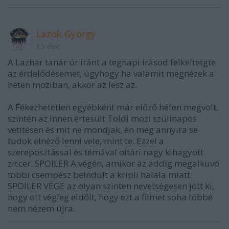
Lazók György
13 éve
A Lazhar tanár úr iránt a tegnapi írásod felkeltetgte
az érdelődésemet, úgyhogy ha valamit megnézek a
héten moziban, akkor az lesz az.
A Fékezhetetlen egyébként már előző héten megvolt,
szintén az innen értesült Toldi mozi szülinapos
vetítésen és mit ne mondjak, én meg annyira se
tudok elnéző lenni vele, mint te. Ezzel a
szereposztással és témával oltári nagy kihagyott
ziccer. SPOILER A végén, amikor az addig megalkuvó
többi csempész beindult a kripli halála miatt
SPOILER VÉGE az olyan szinten nevetségesen jött ki,
hogy ott végleg eldőlt, hogy ezt a filmet soha többé
nem nézem újra.