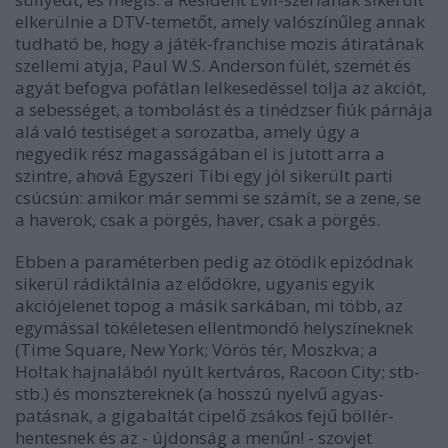
elkerülnie a DTV-temetőt, amely valószínűleg annak
tudható be, hogy a játék-franchise mozis átiratának
szellemi atyja, Paul W.S. Anderson fülét, szemét és
agyát befogva pofátlan lelkesedéssel tolja az akciót,
a sebességet, a tombolást és a tinédzser fiúk párnája
alá való testiséget a sorozatba, amely úgy a
negyedik rész magasságában el is jutott arra a
szintre, ahová Egyszeri Tibi egy jól sikerült parti
csúcsún: amikor már semmi se számít, se a zene, se
a haverok, csak a pörgés, haver, csak a pörgés.
Ebben a paraméterben pedig az ötödik epizódnak
sikerül rádiktálnia az elődökre, ugyanis egyik
akciójelenet topog a másik sarkában, mi több, az
egymással tökéletesen ellentmondó helyszíneknek
(Time Square, New York; Vörös tér, Moszkva; a
Holtak hajnalából nyúlt kertváros, Racoon City; stb-
stb.) és monsztereknek (a hosszú nyelvű agyas-
patásnak, a gigabaltát cipelő zsákos fejű böllér-
hentesnek és az - újdonság a menűn! - szovjet