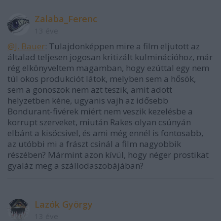
Zalaba_Ferenc
13 éve
@J. Bauer
: Tulajdonképpen mire a film eljutott az
általad teljesen jogosan kritizált kulminációhoz, már
rég elkönyveltem magamban, hogy ezúttal egy nem
túl okos produkciót látok, melyben sem a hősök,
sem a gonoszok nem azt teszik, amit adott
helyzetben kéne, ugyanis vajh az idősebb
Bondurant-fivérek miért nem veszik kezelésbe a
korrupt szerveket, miután Rakes olyan csúnyán
elbánt a kisöcsivel, és ami még ennél is fontosabb,
az utóbbi mi a frászt csinál a film nagyobbik
részében? Mármint azon kívül, hogy néger prostikat
gyaláz meg a szállodaszobájában?
Lazók György
13 éve