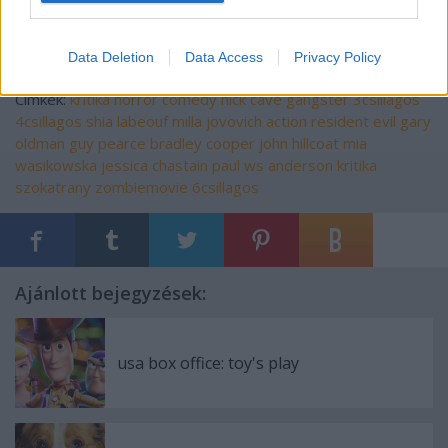
Data Deletion
Data Access
Privacy Policy
Címkék:
kritika
horror
comedy
nick cave
gangster
3csillagos
4csillagos
shia labeouf
milla jovovich
action
resident evil
gary
oldman
guy pearce
bradley cooper
john hillcoat
mia
wasikowska
jessica chastain
paul ws anderson
kritika
szokatrany
zombiemovie
6csillagos
Ajánlott bejegyzések:
usa box office: toy's play