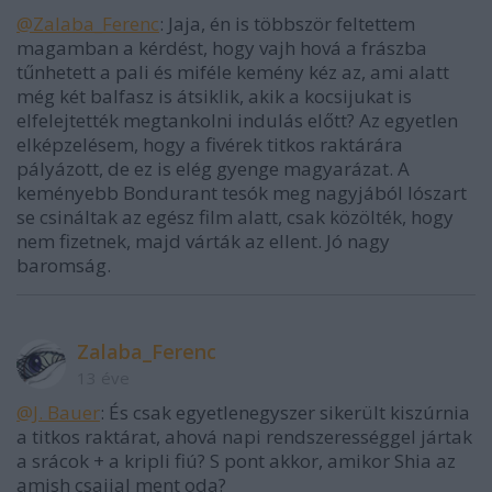
@Zalaba_Ferenc
: Jaja, én is többször feltettem
magamban a kérdést, hogy vajh hová a frászba
tűnhetett a pali és miféle kemény kéz az, ami alatt
még két balfasz is átsiklik, akik a kocsijukat is
elfelejtették megtankolni indulás előtt? Az egyetlen
elképzelésem, hogy a fivérek titkos raktárára
pályázott, de ez is elég gyenge magyarázat. A
keményebb Bondurant tesók meg nagyjából lószart
se csináltak az egész film alatt, csak közölték, hogy
nem fizetnek, majd várták az ellent. Jó nagy
baromság.
Zalaba_Ferenc
13 éve
@J. Bauer
: És csak egyetlenegyszer sikerült kiszúrnia
a titkos raktárat, ahová napi rendszerességgel jártak
a srácok + a kripli fiú? S pont akkor, amikor Shia az
amish csajjal ment oda?