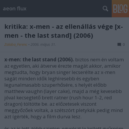
aeon flux
kritika: x-men - az ellenállás vége [x-
men - the last stand] (2006)
Zalaba_Ferenc
•
2006. május 31.
0
x-men: the last stand (2006).
biztos nem én voltam
az egyetlen, aki átverve érezte magát akkor, amikor
megtudta, hogy bryan singer lecserélte az x-men
sagát minden idők leghíresebb és egyben
legunalmasabb szuperhősére, s helyét előbb
matthew vaughn (layer cake), majd a még kevesebb
jóval kecsegtető brett ratner (rush hour 1-2, red
dragon) töltötte be. az előzetesek viszont
meggyőzőek voltak, a szétszórt pletykák pedig mind
azt ígérték, hogy a film durva lesz.
és az is lett. több szinten. egyrészt le kellett gyűrnöm