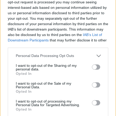
sem volt túl sok bajom (minden bunyót imádtam
opt-out request is processed you may continue seeing
mistique-kel), de azt is most éreztem először, milyen
interest-based ads based on personal information utilized by
az, amikor szuperhősök csapnak össze egymással.
us or personal information disclosed to third parties prior to
your opt-out. You may separately opt-out of the further
kő kövön nem marad, az biztos.
disclosure of your personal information by third parties on the
IAB’s list of downstream participants. This information may
s hogy ez lenne az utolsó x-men? na ne tessék már
also be disclosed by us to third parties on the
IAB’s List of
hantázni.
Downstream Participants
that may further disclose it to other
third parties.
Please note that this website/app uses one or more Google
Personal Data Processing Opt Outs
services and may gather and store information including but
not limited to your visit or usage behaviour. You may click to
I want to opt-out of the Sharing of my
personal data.
grant or deny consent to Google and its third-party tags to
Opted In
use your data for below specified purposes in below Google
consent section.
I want to opt-out of the Sale of my
Personal Data.
Opted In
I want to opt-out of processing my
Personal Data for Targeted Advertising.
Opted In