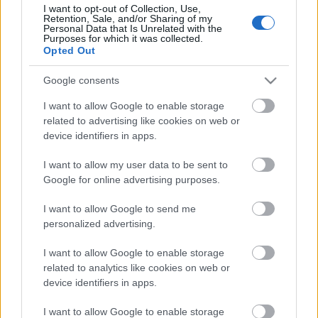
I want to opt-out of Collection, Use,
Retention, Sale, and/or Sharing of my
Címkék:
kritika
fox
sci-fi
comics
marvel
sci fi
action
hugh
Personal Data that Is Unrelated with the
jackman
halle berry
brett ratner
intercom
anna paquin
Purposes for which it was collected.
Opted Out
sequel
x men
vinnie jones
ellen page
superhero
ian mckellen
famke janssen
patrick stewart
james marsden
ben foster
Google consents
shawn ashmore
aaron stanford
8csillagos
kelsey grammer
rebecca romjin
I want to allow Google to enable storage
related to advertising like cookies on web or
device identifiers in apps.
I want to allow my user data to be sent to
Ajánlott bejegyzések:
Google for online advertising purposes.
I want to allow Google to send me
magyar box office: sötét út
personalized advertising.
I want to allow Google to enable storage
related to analytics like cookies on web or
device identifiers in apps.
usa box office: kis kedvencek
I want to allow Google to enable storage