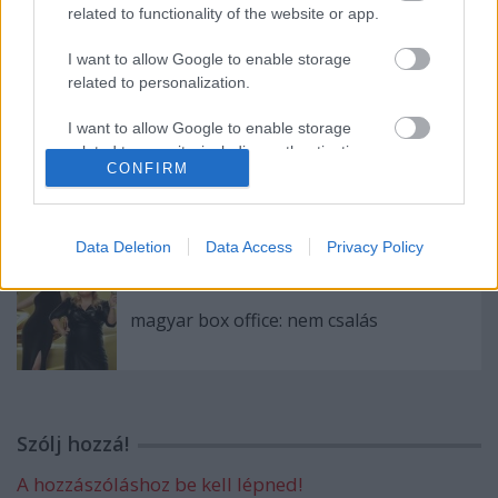
related to functionality of the website or app.
I want to allow Google to enable storage
related to personalization.
szinkronhangok: éretlenségi
I want to allow Google to enable storage
related to security, including authentication
CONFIRM
functionality and fraud prevention, and other
user protection.
magyar box office: százegymillió éj
Data Deletion
Data Access
Privacy Policy
magyar box office: nem csalás
Szólj hozzá!
A hozzászóláshoz be kell lépned!